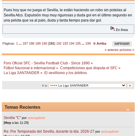
Pues hoy que no juega el Sevilla, le están haciendo un robo sin pistolas al
Sevilla Atco. Expulsión muy muy rigurosas y duda gol en el último segundo en
una pelota que va al palo, duda y tarda tiempo para dar gol.
En línea
Páginas:
1
...
187
188
189
190
[
191
]
192
193
194
195
...
199
Ir Arriba
IMPRIMIR
« anterior
próximo »
Foro Oficial SFC - Sevilla Football Club - Since 1890
»
Fútbol Nacional e internacional
»
Competiciones que disputa el SFC
»
La Liga SANTANDER
»
El sevillismo y los árbitros
Ir a:
Temas Recientes
Sevilla "C"
por
asturgabriel
[
Hoy
a las 11:29]
Re: Pre Temporada del Sevilla, durante la tda. 2026-27
por
asturgabriel