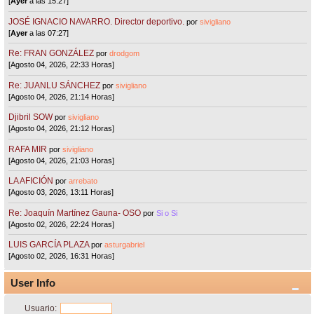
[
Ayer
a las 15:27]
JOSÉ IGNACIO NAVARRO. Director deportivo.
por
sivigliano
[
Ayer
a las 07:27]
Re: FRAN GONZÁLEZ
por
drodgom
[Agosto 04, 2026, 22:33 Horas]
Re: JUANLU SÁNCHEZ
por
sivigliano
[Agosto 04, 2026, 21:14 Horas]
Djibril SOW
por
sivigliano
[Agosto 04, 2026, 21:12 Horas]
RAFA MIR
por
sivigliano
[Agosto 04, 2026, 21:03 Horas]
LA AFICIÓN
por
arrebato
[Agosto 03, 2026, 13:11 Horas]
Re: Joaquín Martínez Gauna- OSO
por
Si o Si
[Agosto 02, 2026, 22:24 Horas]
LUIS GARCÍA PLAZA
por
asturgabriel
[Agosto 02, 2026, 16:31 Horas]
User Info
Usuario: