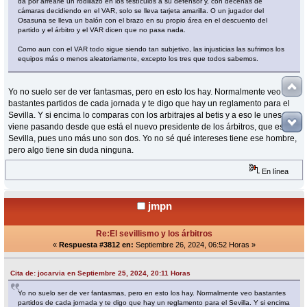
da por arrearle un rodillazo en los testículos a su defensor y, con decenas de
cámaras decidiendo en el VAR, solo se lleva tarjeta amarilla. O un jugador del
Osasuna se lleva un balón con el brazo en su propio área en el descuento del
partido y el árbitro y el VAR dicen que no pasa nada.
Como aun con el VAR todo sigue siendo tan subjetivo, las injusticias las sufrimos los
equipos más o menos aleatoriamente, excepto los tres que todos sabemos.
Yo no suelo ser de ver fantasmas, pero en esto los hay. Normalmente veo
bastantes partidos de cada jornada y te digo que hay un reglamento para el
Sevilla. Y si encima lo comparas con los arbitrajes al betis y a eso le unes que
viene pasando desde que está el nuevo presidente de los árbitros, que es de
Sevilla, pues uno más uno son dos. Yo no sé qué intereses tiene ese hombre,
pero algo tiene sin duda ninguna.
En línea
jmpn
Re:El sevillismo y los árbitros
«
Respuesta #3812 en:
Septiembre 26, 2024, 06:52 Horas »
Cita de: jocarvia en Septiembre 25, 2024, 20:11 Horas
Yo no suelo ser de ver fantasmas, pero en esto los hay. Normalmente veo bastantes
partidos de cada jornada y te digo que hay un reglamento para el Sevilla. Y si encima