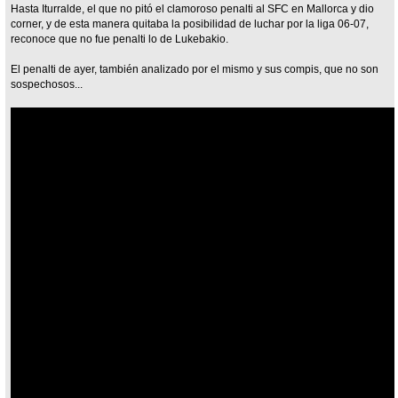
Hasta Iturralde, el que no pitó el clamoroso penalti al SFC en Mallorca y dio
corner, y de esta manera quitaba la posibilidad de luchar por la liga 06-07,
reconoce que no fue penalti lo de Lukebakio.
El penalti de ayer, también analizado por el mismo y sus compis, que no son
sospechosos...