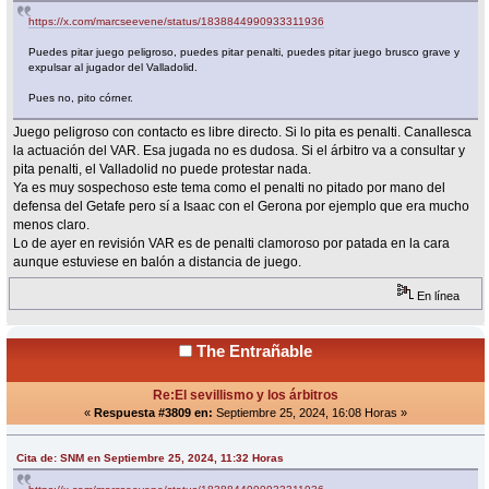
https://x.com/marcseevene/status/1838844990933311936
Puedes pitar juego peligroso, puedes pitar penalti, puedes pitar juego brusco grave y
expulsar al jugador del Valladolid.
Pues no, pito córner.
Juego peligroso con contacto es libre directo. Si lo pita es penalti. Canallesca
la actuación del VAR. Esa jugada no es dudosa. Si el árbitro va a consultar y
pita penalti, el Valladolid no puede protestar nada.
Ya es muy sospechoso este tema como el penalti no pitado por mano del
defensa del Getafe pero sí a Isaac con el Gerona por ejemplo que era mucho
menos claro.
Lo de ayer en revisión VAR es de penalti clamoroso por patada en la cara
aunque estuviese en balón a distancia de juego.
En línea
The Entrañable
Re:El sevillismo y los árbitros
«
Respuesta #3809 en:
Septiembre 25, 2024, 16:08 Horas »
Cita de: SNM en Septiembre 25, 2024, 11:32 Horas