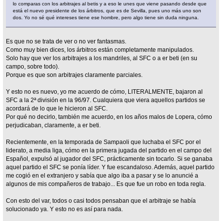
lo comparas con los arbitrajes al betis y a eso le unes que viene pasando desde que
está el nuevo presidente de los árbitros, que es de Sevilla, pues uno más uno son
dos. Yo no sé qué intereses tiene ese hombre, pero algo tiene sin duda ninguna.
Es que no se trata de ver o no ver fantasmas.
Como muy bien dices, los árbitros están completamente manipulados.
Solo hay que ver los arbitrajes a los mandriles, al SFC o a er beti (en su
campo, sobre todo).
Porque es que son arbitrajes claramente parciales.
Y esto no es nuevo, yo me acuerdo de cómo, LITERALMENTE, bajaron al
SFC a la 2ª división en la 96/97. Cualquiera que viera aquellos partidos se
acordará de lo que le hicieron al SFC.
Por qué no decirlo, también me acuerdo, en los años malos de Lopera, cómo
perjudicaban, claramente, a er beti.
Recientemente, en la temporada de Sampaoli que luchaba el SFC por el
liderato, a media liga, cómo en la primera jugada del partido en el campo del
Español, expulsó al jugador del SFC, prácticamente sin tocarlo. Si se ganaba
aquel partido el SFC se ponía líder. Y fue escandaloso. Además, aquel partido
me cogió en el extranjero y sabía que algo iba a pasar y se lo anuncié a
algunos de mis compañeros de trabajo... Es que fue un robo en toda regla.
Con esto del var, todos o casi todos pensaban que el arbitraje se había
solucionado ya. Y esto no es así para nada.