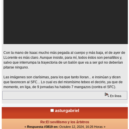
Con la mano de Isaac mucho más pegada al cuerpo y más baja, el de ayer de
LLorente es más claro. Aunque insisto, para mí, todos éstos son penaltitos y,
salvo que interrumpa la trayectoria de un balón que va a ser gol no deberían
pitarse ninguno.
Las imágenes son clarísimas, para los que tanto lloran... e insinúan y dicen
que favorecen al SFC... Lo cual es del mismísimo tebeo el decirlo, ya que de
momento, en liga, de 9 jornadas ha habido 7 mangazos (contra el SFC).
En línea
asturgabriel
Re:El sevillismo y los árbitros
«
Respuesta #3819 en:
Octubre 12, 2024, 16:26 Horas »