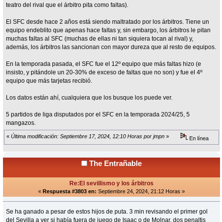
teatro del rival que el árbitro pita como faltas).
El SFC desde hace 2 años está siendo maltratado por los árbitros. Tiene un
equipo endeblito que apenas hace faltas y, sin embargo, los árbitros le pitan
muchas faltas al SFC (muchas de ellas ni tan siquiera tocan al rival) y,
además, los árbitros las sancionan con mayor dureza que al resto de equipos.
En la temporada pasada, el SFC fue el 12º equipo que más faltas hizo (e
insisto, y pitándole un 20-30% de exceso de faltas que no son) y fue el 4º
equipo que más tarjetas recibió.
Los datos están ahí, cualquiera que los busque los puede ver.
5 partidos de liga disputados por el SFC en la temporada 2024/25, 5
mangazos.
«
Última modificación: Septiembre 17, 2024, 12:10 Horas por jmpn
»
En línea
The Entrañable
Re:El sevillismo y los árbitros
«
Respuesta #3803 en:
Septiembre 24, 2024, 21:12 Horas »
Se ha ganado a pesar de estos hijos de puta. 3 min revisando el primer gol
del Sevilla a ver si había fuera de juego de Isaac o de Molnar, dos penaltis