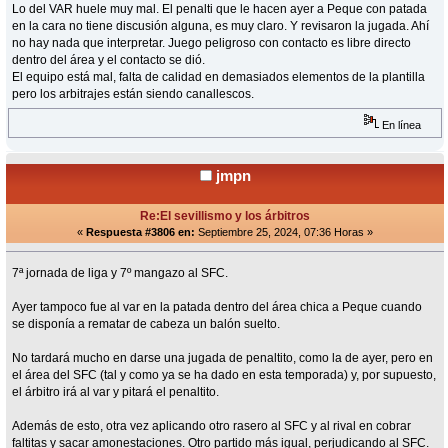
Lo del VAR huele muy mal. El penalti que le hacen ayer a Peque con patada
en la cara no tiene discusión alguna, es muy claro. Y revisaron la jugada. Ahí
no hay nada que interpretar. Juego peligroso con contacto es libre directo
dentro del área y el contacto se dió.
El equipo está mal, falta de calidad en demasiados elementos de la plantilla
pero los arbitrajes están siendo canallescos.
En línea
jmpn
Re:El sevillismo y los árbitros
«
Respuesta #3806 en:
Septiembre 25, 2024, 07:36 Horas »
7ª jornada de liga y 7º mangazo al SFC.
Ayer tampoco fue al var en la patada dentro del área chica a Peque cuando
se disponía a rematar de cabeza un balón suelto.
No tardará mucho en darse una jugada de penaltito, como la de ayer, pero en
el área del SFC (tal y como ya se ha dado en esta temporada) y, por supuesto,
el árbitro irá al var y pitará el penaltito.
Además de esto, otra vez aplicando otro rasero al SFC y al rival en cobrar
faltitas y sacar amonestaciones. Otro partido más igual, perjudicando al SFC.