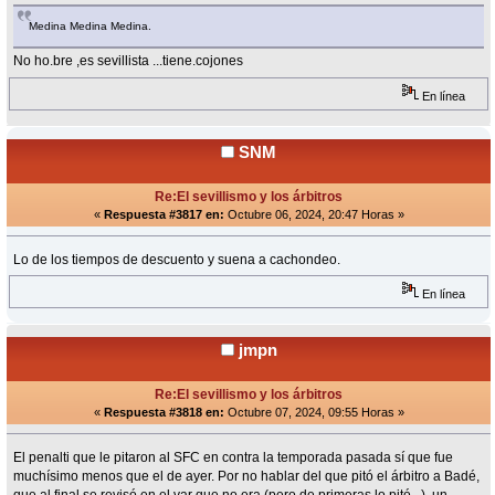
Medina Medina Medina.
No ho.bre ,es sevillista ...tiene.cojones
En línea
SNM
Re:El sevillismo y los árbitros
«
Respuesta #3817 en:
Octubre 06, 2024, 20:47 Horas »
Lo de los tiempos de descuento y suena a cachondeo.
En línea
jmpn
Re:El sevillismo y los árbitros
«
Respuesta #3818 en:
Octubre 07, 2024, 09:55 Horas »
El penalti que le pitaron al SFC en contra la temporada pasada sí que fue
muchísimo menos que el de ayer. Por no hablar del que pitó el árbitro a Badé,
que al final se revisó en el var que no era (pero de primeras lo pitó...), un