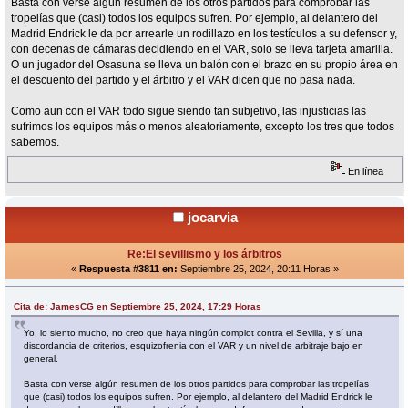
Basta con verse algún resumen de los otros partidos para comprobar las
tropelías que (casi) todos los equipos sufren. Por ejemplo, al delantero del
Madrid Endrick le da por arrearle un rodillazo en los testículos a su defensor y,
con decenas de cámaras decidiendo en el VAR, solo se lleva tarjeta amarilla.
O un jugador del Osasuna se lleva un balón con el brazo en su propio área en
el descuento del partido y el árbitro y el VAR dicen que no pasa nada.
Como aun con el VAR todo sigue siendo tan subjetivo, las injusticias las
sufrimos los equipos más o menos aleatoriamente, excepto los tres que todos
sabemos.
En línea
jocarvia
Re:El sevillismo y los árbitros
«
Respuesta #3811 en:
Septiembre 25, 2024, 20:11 Horas »
Cita de: JamesCG en Septiembre 25, 2024, 17:29 Horas
Yo, lo siento mucho, no creo que haya ningún complot contra el Sevilla, y sí una
discordancia de criterios, esquizofrenia con el VAR y un nivel de arbitraje bajo en
general.
Basta con verse algún resumen de los otros partidos para comprobar las tropelías
que (casi) todos los equipos sufren. Por ejemplo, al delantero del Madrid Endrick le