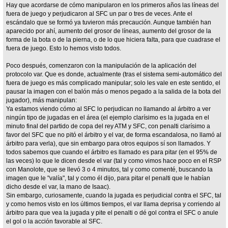
Hay que acordarse de cómo manipularon en los primeros años las líneas del
fuera de juego y perjudicaron al SFC un par o tres de veces. Ante el
escándalo que se formó ya tuvieron más precaución. Aunque también han
aparecido por ahí, aumento del grosor de líneas, aumento del grosor de la
forma de la bota o de la pierna, o de lo que hiciera falta, para que cuadrase el
fuera de juego. Esto lo hemos visto todos.
Poco después, comenzaron con la manipulación de la aplicación del
protocolo var. Que es donde, actualmente (tras el sistema semi-automático del
fuera de juego es más complicado manipular; solo les vale en este sentido, el
pausar la imagen con el balón más o menos pegado a la salida de la bota del
jugador), más manipulan:
Ya estamos viendo cómo al SFC lo perjudican no llamando al árbitro a ver
ningún tipo de jugadas en el área (el ejemplo clarísimo es la jugada en el
minuto final del partido de copa del rey ATM y SFC, con penalti clarísimo a
favor del SFC que no pitó el árbitro y el var, de forma escandalosa, no llamó al
árbitro para verla), que sin embargo para otros equipos sí son llamados. Y
todos sabemos que cuando el árbitro es llamado es para pitar (en el 95% de
las veces) lo que le dicen desde el var (tal y como vimos hace poco en el RSP
con Manolote, que se llevó 3 o 4 minutos, tal y como comenté, buscando la
imagen que le "valía", tal y como él dijo, para pitar el penalti que le habían
dicho desde el var, la mano de Isaac).
Sin embargo, curiosamente, cuando la jugada es perjudicial contra el SFC, tal
y como hemos visto en los últimos tiempos, el var llama deprisa y corriendo al
árbitro para que vea la jugada y pite el penalti o dé gol contra el SFC o anule
el gol o la acción favorable al SFC.