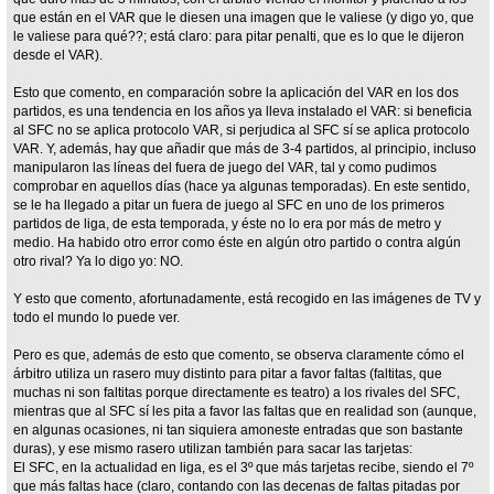
que están en el VAR que le diesen una imagen que le valiese (y digo yo, que
le valiese para qué??; está claro: para pitar penalti, que es lo que le dijeron
desde el VAR).
Esto que comento, en comparación sobre la aplicación del VAR en los dos
partidos, es una tendencia en los años ya lleva instalado el VAR: si beneficia
al SFC no se aplica protocolo VAR, si perjudica al SFC sí se aplica protocolo
VAR. Y, además, hay que añadir que más de 3-4 partidos, al principio, incluso
manipularon las líneas del fuera de juego del VAR, tal y como pudimos
comprobar en aquellos días (hace ya algunas temporadas). En este sentido,
se le ha llegado a pitar un fuera de juego al SFC en uno de los primeros
partidos de liga, de esta temporada, y éste no lo era por más de metro y
medio. Ha habido otro error como éste en algún otro partido o contra algún
otro rival? Ya lo digo yo: NO.
Y esto que comento, afortunadamente, está recogido en las imágenes de TV y
todo el mundo lo puede ver.
Pero es que, además de esto que comento, se observa claramente cómo el
árbitro utiliza un rasero muy distinto para pitar a favor faltas (faltitas, que
muchas ni son faltitas porque directamente es teatro) a los rivales del SFC,
mientras que al SFC sí les pita a favor las faltas que en realidad son (aunque,
en algunas ocasiones, ni tan siquiera amoneste entradas que son bastante
duras), y ese mismo rasero utilizan también para sacar las tarjetas:
El SFC, en la actualidad en liga, es el 3º que más tarjetas recibe, siendo el 7º
que más faltas hace (claro, contando con las decenas de faltas pitadas por