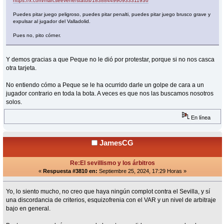
https://x.com/marcseevene/status/1838844990933311936
Puedes pitar juego peligroso, puedes pitar penalti, puedes pitar juego brusco grave y
expulsar al jugador del Valladolid.
Pues no, pito córner.
Y demos gracias a que Peque no le dió por protestar, porque si no nos casca
otra tarjeta.
No entiendo cómo a Peque se le ha ocurrido darle un golpe de cara a un
jugador contrario en toda la bota. A veces es que nos las buscamos nosotros
solos.
En línea
JamesCG
Re:El sevillismo y los árbitros
«
Respuesta #3810 en:
Septiembre 25, 2024, 17:29 Horas »
Yo, lo siento mucho, no creo que haya ningún complot contra el Sevilla, y sí
una discordancia de criterios, esquizofrenia con el VAR y un nivel de arbitraje
bajo en general.