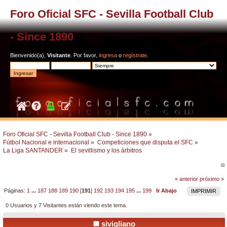
Foro Oficial SFC - Sevilla Football Club
- Since 1890
Bienvenido(a),
Visitante
. Por favor,
ingresa
o
regístrate
.
Foro Oficial SFC - Sevilla Football Club - Since 1890
»
Fútbol Nacional e internacional
»
Competiciones que disputa el SFC
»
La Liga SANTANDER
»
El sevillismo y los árbitros
« anterior
próximo »
Páginas:
1
...
187
188
189
190
[
191
]
192
193
194
195
...
199
Ir Abajo
IMPRIMIR
0 Usuarios y 7 Visitantes están viendo este tema.
sivigliano