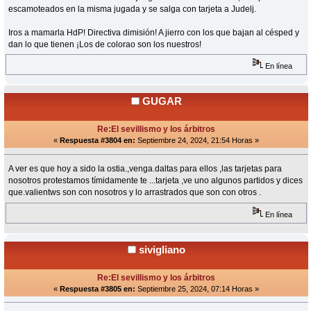
escamoteados en la misma jugada y se salga con tarjeta a Judelj.
Iros a mamarla HdP! Directiva dimisión! A jierro con los que bajan al césped y
dan lo que tienen ¡Los de colorao son los nuestros!
En línea
GUGAR
Re:El sevillismo y los árbitros
«
Respuesta #3804 en:
Septiembre 24, 2024, 21:54 Horas »
A ver es que hoy a sido la ostia.,venga.daltas para ellos ,las tarjetas para
nosotros protestamos tímidamente te ...tarjeta ,ve uno algunos partidos y dices
que.valientws son con nosotros y lo arrastrados que son con otros .
En línea
sivigliano
Re:El sevillismo y los árbitros
«
Respuesta #3805 en:
Septiembre 25, 2024, 07:14 Horas »