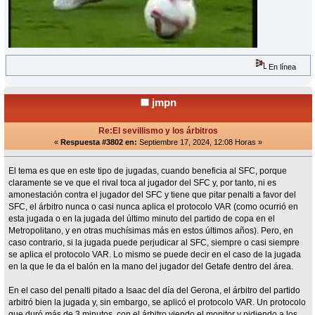
En línea
jmpn
Re:El sevillismo y los árbitros
«
Respuesta #3802 en:
Septiembre 17, 2024, 12:08 Horas »
El tema es que en este tipo de jugadas, cuando beneficia al SFC, porque
claramente se ve que el rival toca al jugador del SFC y, por tanto, ni es
amonestación contra el jugador del SFC y tiene que pitar penalti a favor del
SFC, el árbitro nunca o casi nunca aplica el protocolo VAR (como ocurrió en
esta jugada o en la jugada del último minuto del partido de copa en el
Metropolitano, y en otras muchísimas más en estos últimos años). Pero, en
caso contrario, si la jugada puede perjudicar al SFC, siempre o casi siempre
se aplica el protocolo VAR. Lo mismo se puede decir en el caso de la jugada
en la que le da el balón en la mano del jugador del Getafe dentro del área.
En el caso del penalti pitado a Isaac del día del Gerona, el árbitro del partido
arbitró bien la jugada y, sin embargo, se aplicó el protocolo VAR. Un protocolo
que duró más de 3 minutos, con el árbitro viendo el monitor y pidiendo a los