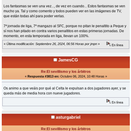
Los fantasmas se ven una vez..., de vez en cuando... Estos fantasmas se ven
mucho ya. Tal y como comento y todos pueden ver en las imágenes de TV,
que están todas ahí para poder verlas.
7ª jornada de liga, 7º mangazo al SFC, porque no pitan le penaltito a Peque y
sí nos han pitado en contra varios penaltitos en estas primeras jornadas. De
momento, en esta temporada en liga, llevan un 100%.
«
Última modificación: Septiembre 26, 2024, 06:56 Horas por jmpn
»
En línea
JamesCG
Re:El sevillismo y los árbitros
«
Respuesta #3813 en:
Octubre 06, 2024, 10:48 Horas »
Os animo a que veáis por qué al Celta le expulsan a dos jugadores ayer, y se
queda más de media hora con nueve jugadores.
En línea
asturgabriel
Re:El sevillismo y los árbitros