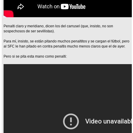
Penalti claro y meridiano, dicen los del carrusel (que, insisto, no son
sospechosos de ser sevillistas).
Para mí, insisto, se están pitando muchos penaltitos y se cargan el fútbol, pero
al SFC le han pitado en contra penaltis mucho menos claros que el de ayer.
Pero si se pita esta mano como penalti: