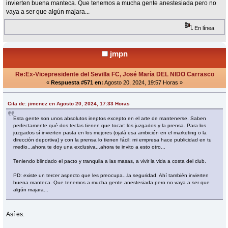
invierten buena manteca. Que tenemos a mucha gente anestesiada pero no
vaya a ser que algún majara...
En línea
jmpn
Re:Ex-Vicepresidente del Sevilla FC, José María DEL NIDO Carrasco
«
Respuesta #571 en:
Agosto 20, 2024, 19:57 Horas »
Cita de: jimenez en Agosto 20, 2024, 17:33 Horas
Esta gente son unos absolutos ineptos excepto en el arte de mantenerse. Saben
perfectamente qué dos teclas tienen que tocar: los juzgados y la prensa. Para los
juzgados sí invierten pasta en los mejores (ojalá esa ambición en el marketing o la
dirección deportiva) y con la prensa lo tienen fácil: mi empresa hace publicidad en tu
medio...ahora te doy una exclusiva...ahora te invito a esto otro...
Teniendo blindado el pacto y tranquila a las masas, a vivir la vida a costa del club.
PD: existe un tercer aspecto que les preocupa...la seguridad. Ahí también invierten
buena manteca. Que tenemos a mucha gente anestesiada pero no vaya a ser que
algún majara...
Así es.