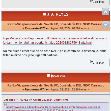
En línea
J_A_REYES
Re:Ex-Vicepresidente del Sevilla FC, José María DEL NIDO Carrasco
«
Respuesta #573 en:
Agosto 28, 2024, 20:50 Horas »
https://www.abc.es/deportes/orgullodenervion/noticias-sevilla-fc/salidas-joan-
jordan-montiel-abririan-puerta-fichajes-20240828175648-nts.html
No me puedo creer que no se fiche NADA en el centro de la defensa, cuando
faltan mínimo dos, y de jugar 30 partidos
En línea
jocarvia
Re:Ex-Vicepresidente del Sevilla FC, José María DEL NIDO Carrasco
«
Respuesta #574 en:
Agosto 28, 2024, 22:10 Horas »
Cita de: J_A_REYES en Agosto 28, 2024, 20:50 Horas
https://www.abc.es/deportes/orgullodenervion/noticias-sevilla-fc/salidas-joan-jordan-
montiel-abririan-puerta-fichajes-20240828175648-nts.html