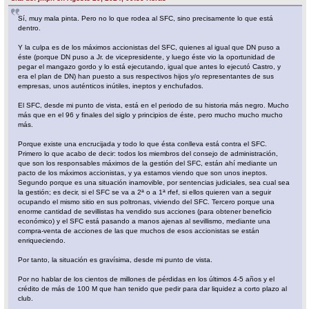
Sí, muy mala pinta. Pero no lo que rodea al SFC, sino precisamente lo que está
dentro.
Y la culpa es de los máximos accionistas del SFC, quienes al igual que DN puso a
éste (porque DN puso a Jr. de vicepresidente, y luego éste vio la oportunidad de
pegar el mangazo gordo y lo está ejecutando, igual que antes lo ejecutó Castro, y
era el plan de DN) han puesto a sus respectivos hijos y/o representantes de sus
empresas, unos auténticos inútiles, ineptos y enchufados.
El SFC, desde mi punto de vista, está en el periodo de su historia más negro. Mucho
más que en el 96 y finales del siglo y principios de éste, pero mucho mucho mucho
más.
Porque existe una encrucijada y todo lo que ésta conlleva está contra el SFC.
Primero lo que acabo de decir: todos los miembros del consejo de administración,
que son los responsables máximos de la gestión del SFC, están ahí mediante un
pacto de los máximos accionistas, y ya estamos viendo que son unos ineptos.
Segundo porque es una situación inamovible, por sentencias judiciales, sea cual sea
la gestión; es decir, si el SFC se va a 2ª o a 1ª rfef, si ellos quieren van a seguir
ocupando el mismo sitio en sus poltronas, viviendo del SFC. Tercero porque una
enorme cantidad de sevillistas ha vendido sus acciones (para obtener beneficio
económico) y el SFC está pasando a manos ajenas al sevillismo, mediante una
compra-venta de acciones de las que muchos de esos accionistas se están
enriqueciendo.
Por tanto, la situación es gravísima, desde mi punto de vista.
Por no hablar de los cientos de millones de pérdidas en los últimos 4-5 años y el
crédito de más de 100 M que han tenido que pedir para dar liquidez a corto plazo al
club.