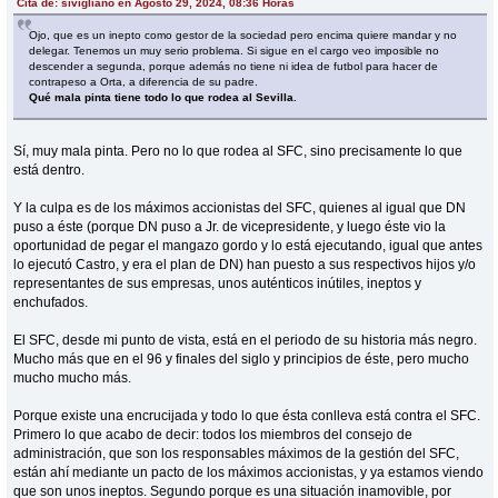
Cita de: sivigliano en Agosto 29, 2024, 08:36 Horas
Ojo, que es un inepto como gestor de la sociedad pero encima quiere mandar y no
delegar. Tenemos un muy serio problema. Si sigue en el cargo veo imposible no
descender a segunda, porque además no tiene ni idea de futbol para hacer de
contrapeso a Orta, a diferencia de su padre.
Qué mala pinta tiene todo lo que rodea al Sevilla.
Sí, muy mala pinta. Pero no lo que rodea al SFC, sino precisamente lo que
está dentro.
Y la culpa es de los máximos accionistas del SFC, quienes al igual que DN
puso a éste (porque DN puso a Jr. de vicepresidente, y luego éste vio la
oportunidad de pegar el mangazo gordo y lo está ejecutando, igual que antes
lo ejecutó Castro, y era el plan de DN) han puesto a sus respectivos hijos y/o
representantes de sus empresas, unos auténticos inútiles, ineptos y
enchufados.
El SFC, desde mi punto de vista, está en el periodo de su historia más negro.
Mucho más que en el 96 y finales del siglo y principios de éste, pero mucho
mucho mucho más.
Porque existe una encrucijada y todo lo que ésta conlleva está contra el SFC.
Primero lo que acabo de decir: todos los miembros del consejo de
administración, que son los responsables máximos de la gestión del SFC,
están ahí mediante un pacto de los máximos accionistas, y ya estamos viendo
que son unos ineptos. Segundo porque es una situación inamovible, por