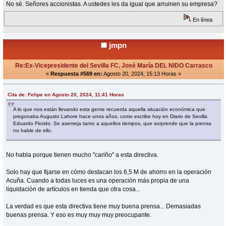
No sé. Señores accionistas. A ustedes les da igual que arruinen su empresa?
En línea
jmpn
Re:Ex-Vicepresidente del Sevilla FC, José María DEL NIDO Carrasco
«
Respuesta #569 en:
Agosto 20, 2024, 15:13 Horas »
Cita de: Felipe en Agosto 20, 2024, 11:41 Horas
A lo que nos están llevando esta gente recuerda aquella situación económica que
pregonaba Augusto Lahore hace unos años, como escribe hoy en Diario de Sevilla
Eduardo Florido. Se asemeja tanto a aquellos tiempos, que sorprende que la prensa
no hable de ello.
No habla porque tienen mucho "cariño" a esta directiva.
Solo hay que fijarse en cómo destacan los 6,5 M de ahorro en la operación
Acuña. Cuando a todas luces es una operación más propia de una
liquidación de artículos en tienda que otra cosa...
La verdad es que esta directiva tiene muy buena prensa... Demasiadas
buenas prensa. Y eso es muy muy muy preocupante.