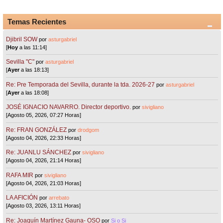
Temas Recientes
Djibril SOW
por
asturgabriel
[
Hoy
a las 11:14]
Sevilla "C"
por
asturgabriel
[
Ayer
a las 18:13]
Re: Pre Temporada del Sevilla, durante la tda. 2026-27
por
asturgabriel
[
Ayer
a las 18:08]
JOSÉ IGNACIO NAVARRO. Director deportivo.
por
sivigliano
[Agosto 05, 2026, 07:27 Horas]
Re: FRAN GONZÁLEZ
por
drodgom
[Agosto 04, 2026, 22:33 Horas]
Re: JUANLU SÁNCHEZ
por
sivigliano
[Agosto 04, 2026, 21:14 Horas]
RAFA MIR
por
sivigliano
[Agosto 04, 2026, 21:03 Horas]
LA AFICIÓN
por
arrebato
[Agosto 03, 2026, 13:11 Horas]
Re: Joaquín Martínez Gauna- OSO
por
Si o Si