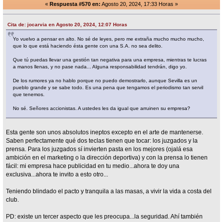
«
Respuesta #570 en:
Agosto 20, 2024, 17:33 Horas »
Cita de: jocarvia en Agosto 20, 2024, 12:07 Horas
Yo vuelvo a pensar en alto. No sé de leyes, pero me extraña mucho mucho mucho,
que lo que está haciendo ésta gente con una S.A. no sea delito.
Que tú puedas llevar una gestión tan negativa para una empresa, mientras te lucras
a manos llenas, y no pase nada... Alguna responsabilidad tendrán, digo yo.
De los rumores ya no hablo porque no puedo demostrarlo, aunque Sevilla es un
pueblo grande y se sabe todo. Es una pena que tengamos el periodismo tan servil
que tenemos.
No sé. Señores accionistas. A ustedes les da igual que arruinen su empresa?
Esta gente son unos absolutos ineptos excepto en el arte de mantenerse.
Saben perfectamente qué dos teclas tienen que tocar: los juzgados y la
prensa. Para los juzgados sí invierten pasta en los mejores (ojalá esa
ambición en el marketing o la dirección deportiva) y con la prensa lo tienen
fácil: mi empresa hace publicidad en tu medio...ahora te doy una
exclusiva...ahora te invito a esto otro...
Teniendo blindado el pacto y tranquila a las masas, a vivir la vida a costa del
club.
PD: existe un tercer aspecto que les preocupa...la seguridad. Ahí también