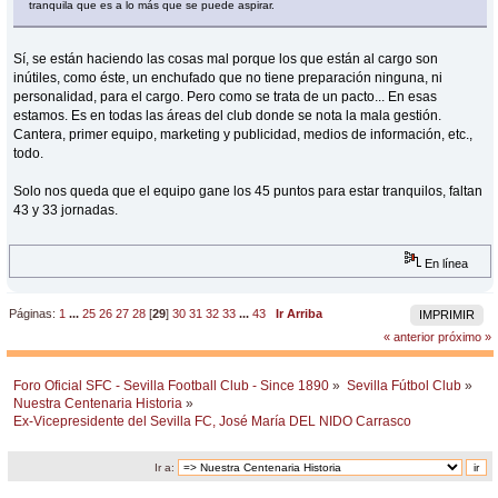
tranquila que es a lo más que se puede aspirar.
Sí, se están haciendo las cosas mal porque los que están al cargo son
inútiles, como éste, un enchufado que no tiene preparación ninguna, ni
personalidad, para el cargo. Pero como se trata de un pacto... En esas
estamos. Es en todas las áreas del club donde se nota la mala gestión.
Cantera, primer equipo, marketing y publicidad, medios de información, etc.,
todo.
Solo nos queda que el equipo gane los 45 puntos para estar tranquilos, faltan
43 y 33 jornadas.
En línea
Páginas:
1
...
25
26
27
28
[
29
]
30
31
32
33
...
43
Ir Arriba
IMPRIMIR
« anterior
próximo »
Foro Oficial SFC - Sevilla Football Club - Since 1890
»
Sevilla Fútbol Club
»
Nuestra Centenaria Historia
»
Ex-Vicepresidente del Sevilla FC, José María DEL NIDO Carrasco 
Ir a: