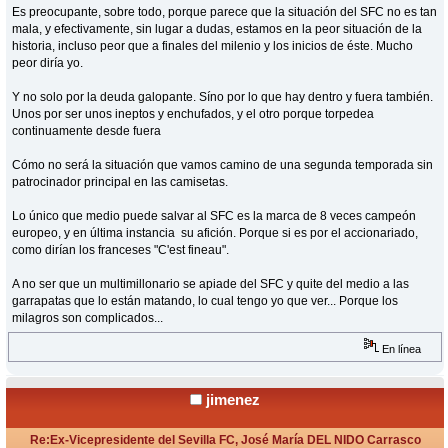
Es preocupante, sobre todo, porque parece que la situación del SFC no es tan
mala, y efectivamente, sin lugar a dudas, estamos en la peor situación de la
historia, incluso peor que a finales del milenio y los inicios de éste. Mucho
peor diría yo.
Y no solo por la deuda galopante. Síno por lo que hay dentro y fuera también.
Unos por ser unos ineptos y enchufados, y el otro porque torpedea
continuamente desde fuera
Cómo no será la situación que vamos camino de una segunda temporada sin
patrocinador principal en las camisetas.
Lo único que medio puede salvar al SFC es la marca de 8 veces campeón
europeo, y en última instancia su afición. Porque si es por el accionariado,
como dirían los franceses "C'est fineau".
A no ser que un multimillonario se apiade del SFC y quite del medio a las
garrapatas que lo están matando, lo cual tengo yo que ver... Porque los
milagros son complicados...
En línea
jimenez
Re:Ex-Vicepresidente del Sevilla FC, José María DEL NIDO Carrasco