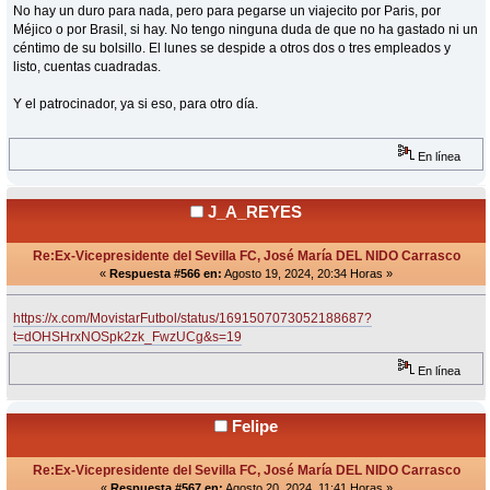
No hay un duro para nada, pero para pegarse un viajecito por Paris, por
Méjico o por Brasil, si hay. No tengo ninguna duda de que no ha gastado ni un
céntimo de su bolsillo. El lunes se despide a otros dos o tres empleados y
listo, cuentas cuadradas.
Y el patrocinador, ya si eso, para otro día.
En línea
J_A_REYES
Re:Ex-Vicepresidente del Sevilla FC, José María DEL NIDO Carrasco
«
Respuesta #566 en:
Agosto 19, 2024, 20:34 Horas »
https://x.com/MovistarFutbol/status/1691507073052188687?
t=dOHSHrxNOSpk2zk_FwzUCg&s=19
En línea
Felipe
Re:Ex-Vicepresidente del Sevilla FC, José María DEL NIDO Carrasco
«
Respuesta #567 en:
Agosto 20, 2024, 11:41 Horas »