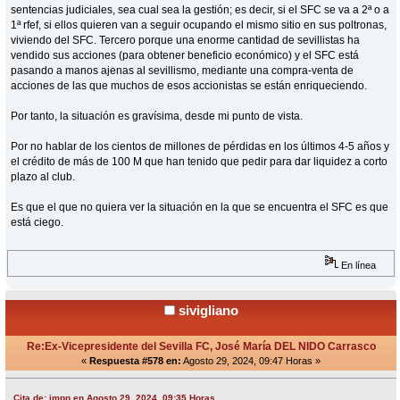
sentencias judiciales, sea cual sea la gestión; es decir, si el SFC se va a 2ª o a
1ª rfef, si ellos quieren van a seguir ocupando el mismo sitio en sus poltronas,
viviendo del SFC. Tercero porque una enorme cantidad de sevillistas ha
vendido sus acciones (para obtener beneficio económico) y el SFC está
pasando a manos ajenas al sevillismo, mediante una compra-venta de
acciones de las que muchos de esos accionistas se están enriqueciendo.
Por tanto, la situación es gravísima, desde mi punto de vista.
Por no hablar de los cientos de millones de pérdidas en los últimos 4-5 años y
el crédito de más de 100 M que han tenido que pedir para dar liquidez a corto
plazo al club.
Es que el que no quiera ver la situación en la que se encuentra el SFC es que
está ciego.
En línea
sivigliano
Re:Ex-Vicepresidente del Sevilla FC, José María DEL NIDO Carrasco
«
Respuesta #578 en:
Agosto 29, 2024, 09:47 Horas »
Cita de: jmpn en Agosto 29, 2024, 09:35 Horas