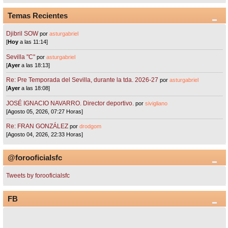
Temas Recientes
Djibril SOW
por
asturgabriel
[
Hoy
a las 11:14]
Sevilla "C"
por
asturgabriel
[
Ayer
a las 18:13]
Re: Pre Temporada del Sevilla, durante la tda. 2026-27
por
asturgabriel
[
Ayer
a las 18:08]
JOSÉ IGNACIO NAVARRO. Director deportivo.
por
sivigliano
[Agosto 05, 2026, 07:27 Horas]
Re: FRAN GONZÁLEZ
por
drodgom
[Agosto 04, 2026, 22:33 Horas]
@forooficialsfc
Tweets by forooficialsfc
FB