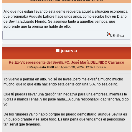
A lo que nos están llevando esta gente recuerda aquella situación económica
que pregonaba Augusto Lahore hace unos años, como escribe hoy en Diario
de Sevilla Eduardo Florido. Se asemeja tanto a aquellos tiempos, que
sorprende que la prensa no hable de ello.
En línea
jocarvia
Re:Ex-Vicepresidente del Sevilla FC, José María DEL NIDO Carrasco
«
Respuesta #568 en:
Agosto 20, 2024, 12:07 Horas »
Yo vuelvo a pensar en alto. No sé de leyes, pero me extraña mucho mucho
mucho, que lo que está haciendo ésta gente con una S.A. no sea delito.
Que tú puedas llevar una gestión tan negativa para una empresa, mientras te
lucras a manos llenas, y no pase nada... Alguna responsabilidad tendrán, digo
yo.
De los rumores ya no hablo porque no puedo demostrarlo, aunque Sevilla es
un pueblo grande y se sabe todo. Es una pena que tengamos el periodismo
tan servil que tenemos.