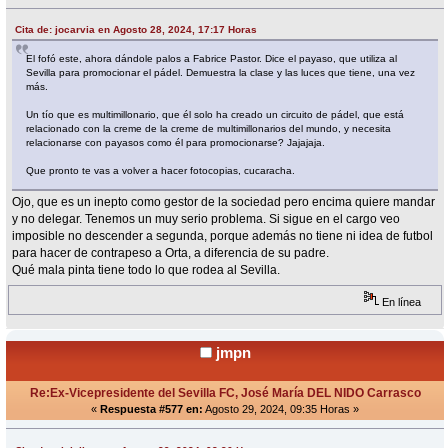
Cita de: jocarvia en Agosto 28, 2024, 17:17 Horas
El fofó este, ahora dándole palos a Fabrice Pastor. Dice el payaso, que utiliza al
Sevilla para promocionar el pádel. Demuestra la clase y las luces que tiene, una vez
más.
Un tío que es multimillonario, que él solo ha creado un circuito de pádel, que está
relacionado con la creme de la creme de multimillonarios del mundo, y necesita
relacionarse con payasos como él para promocionarse? Jajajaja.
Que pronto te vas a volver a hacer fotocopias, cucaracha.
Ojo, que es un inepto como gestor de la sociedad pero encima quiere mandar
y no delegar. Tenemos un muy serio problema. Si sigue en el cargo veo
imposible no descender a segunda, porque además no tiene ni idea de futbol
para hacer de contrapeso a Orta, a diferencia de su padre.
Qué mala pinta tiene todo lo que rodea al Sevilla.
En línea
jmpn
Re:Ex-Vicepresidente del Sevilla FC, José María DEL NIDO Carrasco
«
Respuesta #577 en:
Agosto 29, 2024, 09:35 Horas »