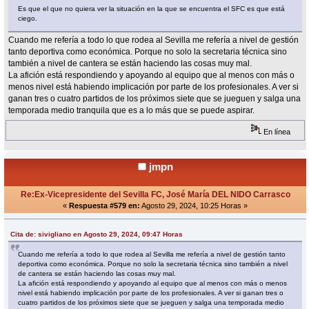
Es que el que no quiera ver la situación en la que se encuentra el SFC es que está
ciego.
Cuando me refería a todo lo que rodea al Sevilla me refería a nivel de gestión
tanto deportiva como económica. Porque no solo la secretaria técnica sino
también a nivel de cantera se están haciendo las cosas muy mal.
La afición está respondiendo y apoyando al equipo que al menos con más o
menos nivel está habiendo implicación por parte de los profesionales. A ver si
ganan tres o cuatro partidos de los próximos siete que se jueguen y salga una
temporada medio tranquila que es a lo más que se puede aspirar.
En línea
jmpn
Re:Ex-Vicepresidente del Sevilla FC, José María DEL NIDO Carrasco
«
Respuesta #579 en:
Agosto 29, 2024, 10:25 Horas »
Cita de: sivigliano en Agosto 29, 2024, 09:47 Horas
Cuando me refería a todo lo que rodea al Sevilla me refería a nivel de gestión tanto
deportiva como económica. Porque no solo la secretaria técnica sino también a nivel
de cantera se están haciendo las cosas muy mal.
La afición está respondiendo y apoyando al equipo que al menos con más o menos
nivel está habiendo implicación por parte de los profesionales. A ver si ganan tres o
cuatro partidos de los próximos siete que se jueguen y salga una temporada medio