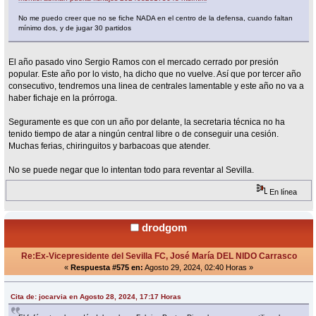
No me puedo creer que no se fiche NADA en el centro de la defensa, cuando faltan
mínimo dos, y de jugar 30 partidos
El año pasado vino Sergio Ramos con el mercado cerrado por presión
popular. Este año por lo visto, ha dicho que no vuelve. Así que por tercer año
consecutivo, tendremos una linea de centrales lamentable y este año no va a
haber fichaje en la prórroga.
Seguramente es que con un año por delante, la secretaria técnica no ha
tenido tiempo de atar a ningún central libre o de conseguir una cesión.
Muchas ferias, chiringuitos y barbacoas que atender.
No se puede negar que lo intentan todo para reventar al Sevilla.
En línea
drodgom
Re:Ex-Vicepresidente del Sevilla FC, José María DEL NIDO Carrasco
«
Respuesta #575 en:
Agosto 29, 2024, 02:40 Horas »
Cita de: jocarvia en Agosto 28, 2024, 17:17 Horas