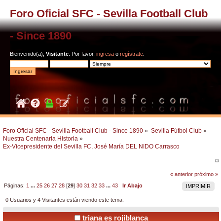
Foro Oficial SFC - Sevilla Football Club
- Since 1890
Bienvenido(a),
Visitante
. Por favor,
ingresa
o
regístrate
.
Foro Oficial SFC - Sevilla Football Club - Since 1890
»
Sevilla Fútbol Club
»
Nuestra Centenaria Historia
»
Ex-Vicepresidente del Sevilla FC, José María DEL NIDO Carrasco 
« anterior
próximo »
Páginas:
1
...
25
26
27
28
[
29
]
30
31
32
33
...
43
Ir Abajo
IMPRIMIR
0 Usuarios y 4 Visitantes están viendo este tema.
triana es rojiblanca