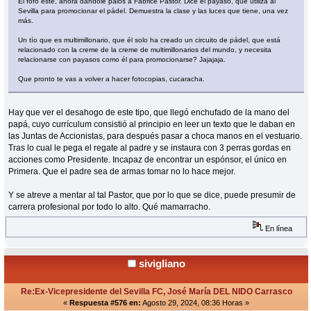
El fofó este, ahora dándole palos a Fabrice Pastor. Dice el payaso, que utiliza al
Sevilla para promocionar el pádel. Demuestra la clase y las luces que tiene, una vez
más.
Un tío que es multimillonario, que él solo ha creado un circuito de pádel, que está
relacionado con la creme de la creme de multimillonarios del mundo, y necesita
relacionarse con payasos como él para promocionarse? Jajajaja.
Que pronto te vas a volver a hacer fotocopias, cucaracha.
Hay que ver el desahogo de este tipo, que llegó enchufado de la mano del
papá, cuyo currículum consistió al principio en leer un texto que le daban en
las Juntas de Accionistas, para después pasar a choca manos en el vestuario.
Tras lo cual le pega el regate al padre y se instaura con 3 perras gordas en
acciones como Presidente. Incapaz de encontrar un espónsor, el único en
Primera. Que el padre sea de armas tomar no lo hace mejor.
Y se atreve a mentar al tal Pastor, que por lo que se dice, puede presumir de
carrera profesional por todo lo alto. Qué mamarracho.
En línea
sivigliano
Re:Ex-Vicepresidente del Sevilla FC, José María DEL NIDO Carrasco
«
Respuesta #576 en:
Agosto 29, 2024, 08:36 Horas »