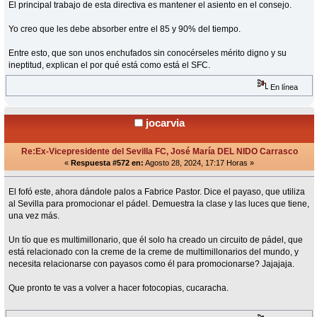
El principal trabajo de esta directiva es mantener el asiento en el consejo.
Yo creo que les debe absorber entre el 85 y 90% del tiempo.
Entre esto, que son unos enchufados sin conocérseles mérito digno y su
ineptitud, explican el por qué está como está el SFC.
En línea
jocarvia
Re:Ex-Vicepresidente del Sevilla FC, José María DEL NIDO Carrasco
«
Respuesta #572 en:
Agosto 28, 2024, 17:17 Horas »
El fofó este, ahora dándole palos a Fabrice Pastor. Dice el payaso, que utiliza
al Sevilla para promocionar el pádel. Demuestra la clase y las luces que tiene,
una vez más.
Un tío que es multimillonario, que él solo ha creado un circuito de pádel, que
está relacionado con la creme de la creme de multimillonarios del mundo, y
necesita relacionarse con payasos como él para promocionarse? Jajajaja.
Que pronto te vas a volver a hacer fotocopias, cucaracha.