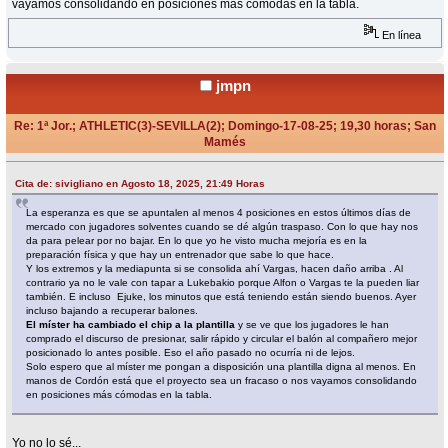
vayamos consolidando en posiciones más cómodas en la tabla.
En línea
jmpn
Re: 1ª Jor.; ATHLETIC(3)-SEVILLA(2); Domingo-17-08-25; 19,30 horas; San
Mamés
«
Respuesta #52 en:
Agosto 19, 2025, 13:48 Horas »
Cita de: sivigliano en Agosto 18, 2025, 21:49 Horas
La esperanza es que se apuntalen al menos 4 posiciones en estos últimos días de
mercado con jugadores solventes cuando se dé algún traspaso. Con lo que hay nos
da para pelear por no bajar. En lo que yo he visto mucha mejoría es en la
preparación física y que hay un entrenador que sabe lo que hace.
Y los extremos y la mediapunta si se consolida ahí Vargas, hacen daño arriba . Al
contrario ya no le vale con tapar a Lukebakio porque Alfon o Vargas te la pueden liar
también. E incluso Ejuke, los minutos que está teniendo están siendo buenos. Ayer
incluso bajando a recuperar balones.
El míster ha cambiado el chip a la plantilla
y se ve que los jugadores le han
comprado el discurso de presionar, salir rápido y circular el balón al compañero mejor
posicionado lo antes posible. Eso el año pasado no ocurría ni de lejos.
Solo espero que al míster me pongan a disposición una plantilla digna al menos. En
manos de Cordón está que el proyecto sea un fracaso o nos vayamos consolidando
en posiciones más cómodas en la tabla.
Yo no lo sé...