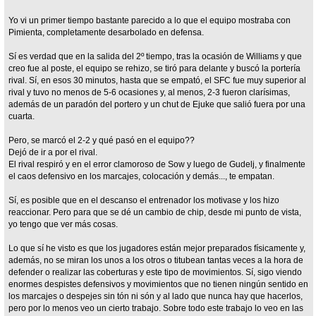
Yo vi un primer tiempo bastante parecido a lo que el equipo mostraba con
Pimienta, completamente desarbolado en defensa.
Sí es verdad que en la salida del 2º tiempo, tras la ocasión de Williams y que
creo fue al poste, el equipo se rehizo, se tiró para delante y buscó la portería
rival. Sí, en esos 30 minutos, hasta que se empató, el SFC fue muy superior al
rival y tuvo no menos de 5-6 ocasiones y, al menos, 2-3 fueron clarísimas,
además de un paradón del portero y un chut de Ejuke que salió fuera por una
cuarta.
Pero, se marcó el 2-2 y qué pasó en el equipo??
Dejó de ir a por el rival.
El rival respiró y en el error clamoroso de Sow y luego de Gudelj, y finalmente
el caos defensivo en los marcajes, colocación y demás..., te empatan.
Sí, es posible que en el descanso el entrenador los motivase y los hizo
reaccionar. Pero para que se dé un cambio de chip, desde mi punto de vista,
yo tengo que ver más cosas.
Lo que sí he visto es que los jugadores están mejor preparados físicamente y,
además, no se miran los unos a los otros o titubean tantas veces a la hora de
defender o realizar las coberturas y este tipo de movimientos. Sí, sigo viendo
enormes despistes defensivos y movimientos que no tienen ningún sentido en
los marcajes o despejes sin tón ni són y al lado que nunca hay que hacerlos,
pero por lo menos veo un cierto trabajo. Sobre todo este trabajo lo veo en las