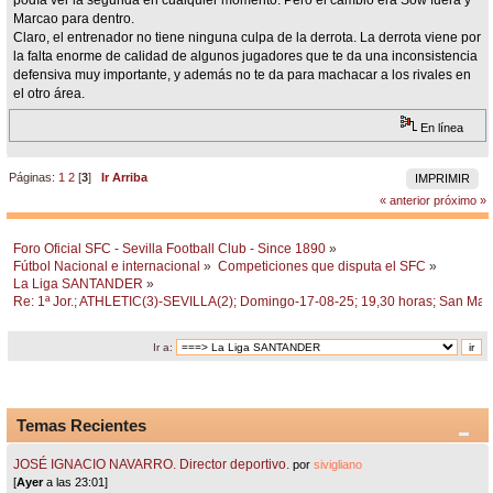
Marcao para dentro.
Claro, el entrenador no tiene ninguna culpa de la derrota. La derrota viene por
la falta enorme de calidad de algunos jugadores que te da una inconsistencia
defensiva muy importante, y además no te da para machacar a los rivales en
el otro área.
En línea
Páginas:
1
2
[
3
]
Ir Arriba
IMPRIMIR
« anterior
próximo »
Foro Oficial SFC - Sevilla Football Club - Since 1890
»
Fútbol Nacional e internacional
»
Competiciones que disputa el SFC
»
La Liga SANTANDER
»
Re: 1ª Jor.; ATHLETIC(3)-SEVILLA(2); Domingo-17-08-25; 19,30 horas; San Ma
Ir a:
Temas Recientes
JOSÉ IGNACIO NAVARRO. Director deportivo.
por
sivigliano
[
Ayer
a las 23:01]