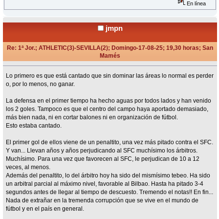
En línea
jmpn
Re: 1ª Jor.; ATHLETIC(3)-SEVILLA(2); Domingo-17-08-25; 19,30 horas; San
Mamés
«
Respuesta #48 en:
Agosto 17, 2025, 22:51 Horas »
Lo primero es que está cantado que sin dominar las áreas lo normal es perder
o, por lo menos, no ganar.
La defensa en el primer tiempo ha hecho aguas por todos lados y han venido
los 2 goles. Tampoco es que el centro del campo haya aportado demasiado,
más bien nada, ni en cortar balones ni en organización de fútbol.
Esto estaba cantado.
El primer gol de ellos viene de un penaltito, una vez más pitado contra el SFC.
Y van... Llevan años y años perjudicando al SFC muchísimo los árbitros.
Muchísimo. Para una vez que favorecen al SFC, le perjudican de 10 a 12
veces, al menos.
Además del penaltito, lo del árbitro hoy ha sido del mismísimo tebeo. Ha sido
un arbitral parcial al máximo nivel, favorable al Bilbao. Hasta ha pitado 3-4
segundos antes de llegar al tiempo de descuesto. Tremendo el notas!! En fin...
Nada de extrañar en la tremenda corrupción que se vive en el mundo de
fútbol y en el país en general.