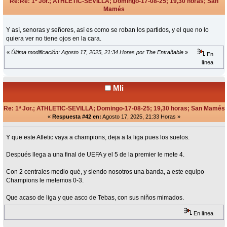
Re:Re: 1ª Jor.; ATHLETIC-SEVILLA; Domingo-17-08-25; 19,30 horas; San
Mamés
«
Respuesta #41 en:
Agosto 17, 2025, 21:32 Horas »
Y así, senoras y señores, así es como se roban los partidos, y el que no lo
quiera ver no tiene ojos en la cara.
«
Última modificación: Agosto 17, 2025, 21:34 Horas por The Entrañable
»
En
línea
Mli
Re: 1ª Jor.; ATHLETIC-SEVILLA; Domingo-17-08-25; 19,30 horas; San Mamés
«
Respuesta #42 en:
Agosto 17, 2025, 21:33 Horas »
Y que este Atletic vaya a champions, deja a la liga pues los suelos.
Después llega a una final de UEFA y el 5 de la premier le mete 4.
Con 2 centrales medio qué, y siendo nosotros una banda, a este equipo
Champions le metemos 0-3.
Que acaso de liga y que asco de Tebas, con sus niños mimados.
En línea