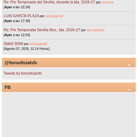
Re: Pre Temporada del Sevilla, durante la tda. 2026-27
por
jocarvia
[
Ayer
a las 22:24]
LUIS GARCÍA PLAZA
por
asturgabriel
[
Ayer
a las 17:30]
Re: Pre Temporada Sevilla Atco., tda. 2026-27
por
asturgabriel
[
Ayer
a las 12:03]
Djibril SOW
por
asturgabriel
[Agosto 07, 2026, 11:14 Horas]
@forooficialsfc
Tweets by forooficialsfc
FB