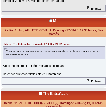
competitiva, hoy el Sevilla podría haber ganado.
En línea
Mli
Re:Re: 1ª Jor.; ATHLETIC-SEVILLA; Domingo-17-08-25; 19,30 horas; San
Mamés
«
Respuesta #45 en:
Agosto 17, 2025, 21:35 Horas »
Cita de: The Entrañable en Agosto 17, 2025, 21:32 Horas
Y así, senoras y señores, es como se roban los partidos, y el que no lo quiera ver no
tiene ojos en la cara.
A eso me refiero con "niños mimados de Tebas"
De chiste que este Atletic esté en Champions.
En línea
The Entrañable
Re:Re: 1ª Jor.; ATHLETIC(3)-SEVILLA(2); Domingo-17-08-25; 19,30 horas;
San Mamés