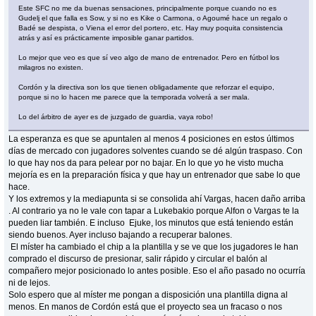
Este SFC no me da buenas sensaciones, principalmente porque cuando no es
Gudelj el que falla es Sow, y si no es Kike o Carmona, o Agoumé hace un regalo o
Badé se despista, o Viena el error del portero, etc. Hay muy poquita consistencia
atrás y así es prácticamente imposible ganar partidos.
Lo mejor que veo es que sí veo algo de mano de entrenador. Pero en fútbol los
milagros no existen.
Cordón y la directiva son los que tienen obligadamente que reforzar el equipo,
porque si no lo hacen me parece que la temporada volverá a ser mala.
Lo del árbitro de ayer es de juzgado de guardia, vaya robo!
La esperanza es que se apuntalen al menos 4 posiciones en estos últimos
días de mercado con jugadores solventes cuando se dé algún traspaso. Con
lo que hay nos da para pelear por no bajar. En lo que yo he visto mucha
mejoría es en la preparación física y que hay un entrenador que sabe lo que
hace.
Y los extremos y la mediapunta si se consolida ahí Vargas, hacen daño arriba
. Al contrario ya no le vale con tapar a Lukebakio porque Alfon o Vargas te la
pueden liar también. E incluso Ejuke, los minutos que está teniendo están
siendo buenos. Ayer incluso bajando a recuperar balones.
El míster ha cambiado el chip a la plantilla y se ve que los jugadores le han
comprado el discurso de presionar, salir rápido y circular el balón al
compañero mejor posicionado lo antes posible. Eso el año pasado no ocurría
ni de lejos.
Solo espero que al míster me pongan a disposición una plantilla digna al
menos. En manos de Cordón está que el proyecto sea un fracaso o nos