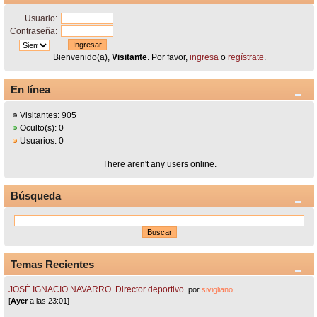
Usuario:
Contraseña:
Bienvenido(a),
Visitante
. Por favor,
ingresa
o
regístrate
.
En línea
Visitantes: 905
Oculto(s): 0
Usuarios: 0
There aren't any users online.
Búsqueda
Temas Recientes
JOSÉ IGNACIO NAVARRO. Director deportivo.
por
sivigliano
[
Ayer
a las 23:01]