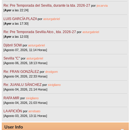
Re: Pre Temporada del Sevilla, durante la tda. 2026-27
por
jocarvia
[
Ayer
a las 22:24]
LUIS GARCÍA PLAZA
por
asturgabriel
[
Ayer
a las 17:30]
Re: Pre Temporada Sevilla Atco., tda. 2026-27
por
asturgabriel
[
Ayer
a las 12:03]
Djibril SOW
por
asturgabriel
[Agosto 07, 2026, 11:14 Horas]
Sevilla "C"
por
asturgabriel
[Agosto 06, 2026, 18:13 Horas]
Re: FRAN GONZÁLEZ
por
drodgom
[Agosto 04, 2026, 22:33 Horas]
Re: JUANLU SÁNCHEZ
por
sivigliano
[Agosto 04, 2026, 21:14 Horas]
RAFA MIR
por
sivigliano
[Agosto 04, 2026, 21:03 Horas]
LA AFICIÓN
por
arrebato
[Agosto 03, 2026, 13:11 Horas]
User Info