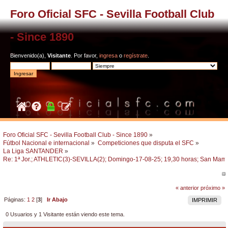
Foro Oficial SFC - Sevilla Football Club
- Since 1890
Bienvenido(a),
Visitante
. Por favor,
ingresa
o
regístrate
.
Foro Oficial SFC - Sevilla Football Club - Since 1890
»
Fútbol Nacional e internacional
»
Competiciones que disputa el SFC
»
La Liga SANTANDER
»
Re: 1ª Jor.; ATHLETIC(3)-SEVILLA(2); Domingo-17-08-25; 19,30 horas; San Mam
« anterior
próximo »
Páginas:
1
2
[
3
]
Ir Abajo
IMPRIMIR
0 Usuarios y 1 Visitante están viendo este tema.