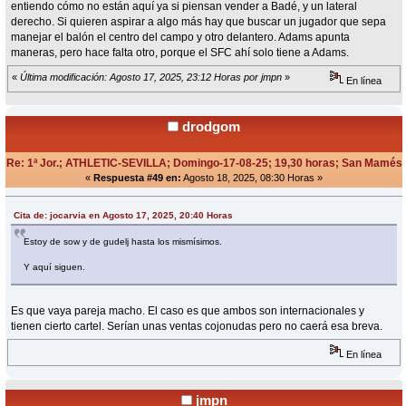
entiendo cómo no están aquí ya si piensan vender a Badé, y un lateral
derecho. Si quieren aspirar a algo más hay que buscar un jugador que sepa
manejar el balón el centro del campo y otro delantero. Adams apunta
maneras, pero hace falta otro, porque el SFC ahí solo tiene a Adams.
«
Última modificación: Agosto 17, 2025, 23:12 Horas por jmpn
»
En línea
drodgom
Re: 1ª Jor.; ATHLETIC-SEVILLA; Domingo-17-08-25; 19,30 horas; San Mamés
«
Respuesta #49 en:
Agosto 18, 2025, 08:30 Horas »
Cita de: jocarvia en Agosto 17, 2025, 20:40 Horas
Estoy de sow y de gudelj hasta los mismísimos.
Y aquí siguen.
Es que vaya pareja macho. El caso es que ambos son internacionales y
tienen cierto cartel. Serían unas ventas cojonudas pero no caerá esa breva.
En línea
jmpn