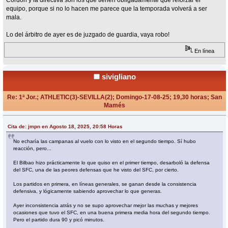
Cordón y la directiva son los que tienen obligadamente que reforzar el
equipo, porque si no lo hacen me parece que la temporada volverá a ser
mala.
Lo del árbitro de ayer es de juzgado de guardia, vaya robo!
En línea
sivigliano
Re: 1ª Jor.; ATHLETIC(3)-SEVILLA(2); Domingo-17-08-25; 19,30 horas; San
Mamés
«
Respuesta #51 en:
Agosto 18, 2025, 21:49 Horas »
Cita de: jmpn en Agosto 18, 2025, 20:58 Horas
No echaría las campanas al vuelo con lo visto en el segundo tiempo. Sí hubo
reacción, pero...
El Bilbao hizo prácticamente lo que quiso en el primer tiempo, desarboló la defensa
del SFC, una de las peores defensas que he visto del SFC, por cierto.
Los partidos en primera, en líneas generales, se ganan desde la consistencia
defensiva, y lógicamente sabiendo aprovechar lo que generas.
Ayer inconsistencia atrás y no se supo aprovechar mejor las muchas y mejores
ocasiones que tuvo el SFC, en una buena primera media hora del segundo tiempo.
Pero el partido dura 90 y picó minutos.