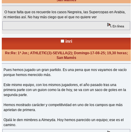
«
Respuesta #46 en:
Agosto 17, 2025, 21:38 Horas »
O hace falta que os recuerde los casos Negreira, las Supercopas en Arabia,
ni mierdas así. No hay más ciego que el que no quiere ver
En línea
inri
Re:Re: 1ª Jor.; ATHLETIC(3)-SEVILLA(2); Domingo-17-08-25; 19,30 horas;
San Mamés
«
Respuesta #47 en:
Agosto 17, 2025, 21:41 Horas »
Pues hemos jugado un gran partido. Es una pena que nos vayamos de vacío
porque hemos merecido más.
Este mismo equipo, con los mismos jugadores, el año pasado tras una
primera parte con un guion como la de hoy, se va con un saco de goles en la
segunda parte.
Hemos mostrado carácter y competitividad en uno de los campos que más
aprietan de primera.
Ojalá le den mimbres a Almeyda. Hoy hemos parecido un equipo; ese es el
camino.