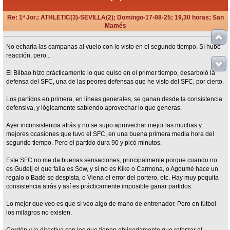
Re: 1ª Jor.; ATHLETIC(3)-SEVILLA(2); Domingo-17-08-25; 19,30 horas; San
Mamés
«
Respuesta #50 en:
Agosto 18, 2025, 20:58 Horas »
No echaría las campanas al vuelo con lo visto en el segundo tiempo. Sí hubo
reacción, pero...
El Bilbao hizo prácticamente lo que quiso en el primer tiempo, desarboló la
defensa del SFC, una de las peores defensas que he visto del SFC, por cierto.
Los partidos en primera, en líneas generales, se ganan desde la consistencia
defensiva, y lógicamente sabiendo aprovechar lo que generas.
Ayer inconsistencia atrás y no se supo aprovechar mejor las muchas y
mejores ocasiones que tuvo el SFC, en una buena primera media hora del
segundo tiempo. Pero el partido dura 90 y picó minutos.
Este SFC no me da buenas sensaciones, principalmente porque cuando no
es Gudelj el que falla es Sow, y si no es Kike o Carmona, o Agoumé hace un
regalo o Badé se despista, o Viena el error del portero, etc. Hay muy poquita
consistencia atrás y así es prácticamente imposible ganar partidos.
Lo mejor que veo es que sí veo algo de mano de entrenador. Pero en fútbol
los milagros no existen.