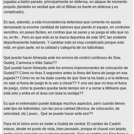
jugadas a balón parado, principalmente en defensa, en ataque de momento
poquito (también es verdad que ahí el Bilbao es fuerte en defensa y es
complicado).
Es que, además, a esta inconsistencia defensiva que comento no ayuda
demasiado la enorme cantidad de balones que pierde el equipo, en controles
sencillos, en pases fáciles, en contras que se paran y se juega al sitio que no
es, en fin... Pero es que esto es la marca deportiva de este SFC tan endeble
deportivamente hablando. Y cambiar esto es muy complicado porque esto
está, en gran parte, en la calidad y categoría de los futbolistas.
Qué puede hacer Almeyda ante los errores de control continuos de Sow,
Gudelj, Carmona o Kike Salas??
Qué puede hacer Almeyda ante los errores impresionantes de colocación de
Gudelj?? Cómo no tiras 3 segundos antes la línea del fuera de juega en esa
jugada?? Cómo no se ha dado cuenta de que Sow la ha liado y si la defensa
no sale al fuera de juego te la van a clavar?? Y una vez que no tiras el fuera
de juego, cómo te puedes quedar tanto tiempo sin ir a cerrar a Williams que
está solo y entra en el área con toda la ventaja??
Es que el entrenador puede trabajar muchos aspectos, pero cuando tienes
este tipo de futbolistas, con tan poca calidad (técnica, de colocación, de
velocidad, etc.) pues... Qué se puede hacer ante eso??
Para mí el único error es meter a Gudelj de central. El cambio de Castrín
estuvo, desde mi punto de vista, bien pensado, porque el chaval con tarjeta
podía ver la segunda en cualquier momento. Pero el cambio era Sow fuera y