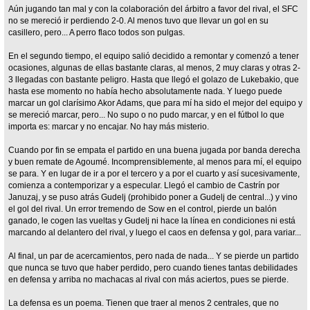
Aún jugando tan mal y con la colaboración del árbitro a favor del rival, el SFC
no se mereció ir perdiendo 2-0. Al menos tuvo que llevar un gol en su
casillero, pero... A perro flaco todos son pulgas.
En el segundo tiempo, el equipo salió decidido a remontar y comenzó a tener
ocasiones, algunas de ellas bastante claras, al menos, 2 muy claras y otras 2-
3 llegadas con bastante peligro. Hasta que llegó el golazo de Lukebakio, que
hasta ese momento no había hecho absolutamente nada. Y luego puede
marcar un gol clarísimo Akor Adams, que para mí ha sido el mejor del equipo y
se mereció marcar, pero... No supo o no pudo marcar, y en el fútbol lo que
importa es: marcar y no encajar. No hay más misterio.
Cuando por fin se empata el partido en una buena jugada por banda derecha
y buen remate de Agoumé. Incomprensiblemente, al menos para mí, el equipo
se para. Y en lugar de ir a por el tercero y a por el cuarto y así sucesivamente,
comienza a contemporizar y a especular. Llegó el cambio de Castrín por
Januzaj, y se puso atrás Gudelj (prohibido poner a Gudelj de central...) y vino
el gol del rival. Un error tremendo de Sow en el control, pierde un balón
ganado, le cogen las vueltas y Gudelj ni hace la línea en condiciones ni está
marcando al delantero del rival, y luego el caos en defensa y gol, para variar...
Al final, un par de acercamientos, pero nada de nada... Y se pierde un partido
que nunca se tuvo que haber perdido, pero cuando tienes tantas debilidades
en defensa y arriba no machacas al rival con más aciertos, pues se pierde.
La defensa es un poema. Tienen que traer al menos 2 centrales, que no