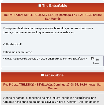
The Entrañable
Re:Re: 1ª Jor.; ATHLETIC(3)-SEVILLA(2); Domingo-17-08-25; 19,30 horas;
San Mamés
«
Respuesta #43 en:
Agosto 17, 2025, 21:34 Horas »
Y no quiero historias de que que somos blanditos, o de que somos una
banda, o de que tenemos lo que tenemos ni mierdas así.
PUTO ROBO!!!
Y llevamos ni recuerdo.
«
Última modificación: Agosto 17, 2025, 21:35 Horas por The Entrañable
»
En
línea
asturgabriel
Re: 1ª Jor.; ATHLETIC(3)-SEVILLA(2); Domingo-17-08-25; 19,30 horas; San
Mamés
«
Respuesta #44 en:
Agosto 17, 2025, 21:34 Horas »
Viendo el partido, el resultado ha sido injusto, según las estadísticas, han
habido 8 ocasiones de gol por el Sevilla y 5 por el Athletic. Con una defensa