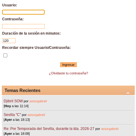
Usuario:
Contraseña:
Duración de la sesión en minutos:
Recordar siempre Usuario/Contraseña:
¿Olvidaste tu contraseña?
Temas Recientes
Djibril SOW
por
asturgabriel
[
Hoy
a las 11:14]
Sevilla "C"
por
asturgabriel
[
Ayer
a las 18:13]
Re: Pre Temporada del Sevilla, durante la tda. 2026-27
por
asturgabriel
[
Ayer
a las 18:08]