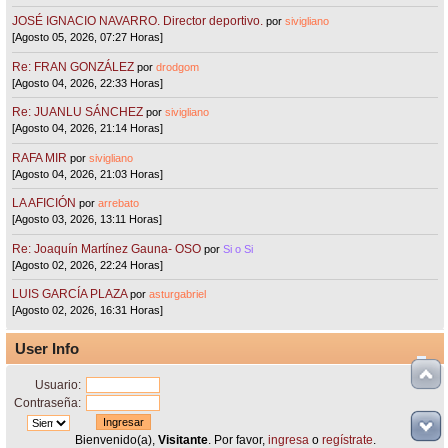
JOSÉ IGNACIO NAVARRO. Director deportivo.
por
sivigliano
[Agosto 05, 2026, 07:27 Horas]
Re: FRAN GONZÁLEZ
por
drodgom
[Agosto 04, 2026, 22:33 Horas]
Re: JUANLU SÁNCHEZ
por
sivigliano
[Agosto 04, 2026, 21:14 Horas]
RAFA MIR
por
sivigliano
[Agosto 04, 2026, 21:03 Horas]
LA AFICIÓN
por
arrebato
[Agosto 03, 2026, 13:11 Horas]
Re: Joaquín Martínez Gauna- OSO
por
Si o Si
[Agosto 02, 2026, 22:24 Horas]
LUIS GARCÍA PLAZA
por
asturgabriel
[Agosto 02, 2026, 16:31 Horas]
User Info
Usuario:
Contraseña:
Bienvenido(a),
Visitante
. Por favor,
ingresa
o
regístrate
.