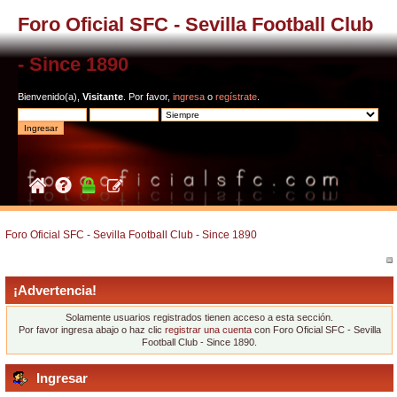
Foro Oficial SFC - Sevilla Football Club
- Since 1890
Bienvenido(a),
Visitante
. Por favor,
ingresa
o
regístrate
.
Foro Oficial SFC - Sevilla Football Club - Since 1890
¡Advertencia!
Solamente usuarios registrados tienen acceso a esta sección.
Por favor ingresa abajo o haz clic
registrar una cuenta
con Foro Oficial SFC - Sevilla
Football Club - Since 1890.
Ingresar