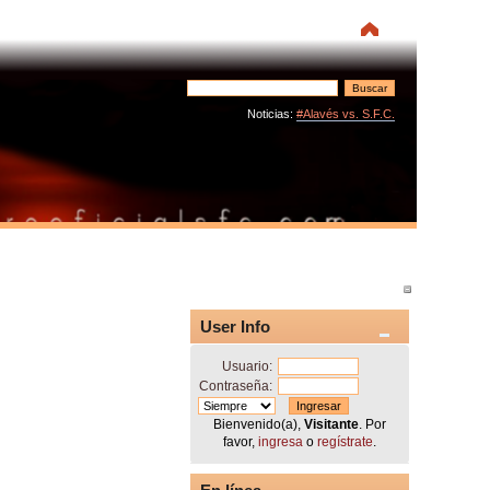
Noticias:
#Alavés vs. S.F.C.
User Info
Usuario:
Contraseña:
Bienvenido(a),
Visitante
. Por
favor,
ingresa
o
regístrate
.