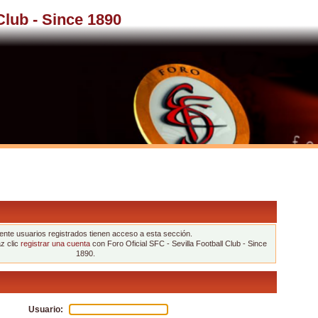
 Club - Since 1890
nte usuarios registrados tienen acceso a esta sección.
az clic
registrar una cuenta
con Foro Oficial SFC - Sevilla Football Club - Since
1890.
Usuario: