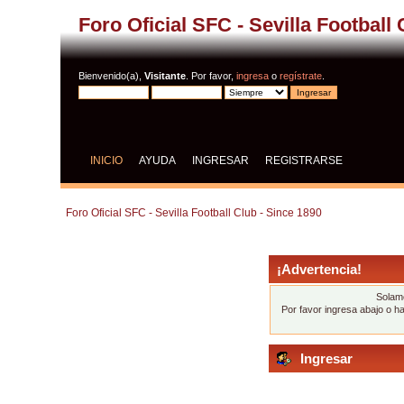
Foro Oficial SFC - Sevilla Football
Bienvenido(a),
Visitante
. Por favor,
ingresa
o
regístrate
.
INICIO
AYUDA
INGRESAR
REGISTRARSE
Foro Oficial SFC - Sevilla Football Club - Since 1890
¡Advertencia!
Solame
Por favor ingresa abajo o h
Ingresar