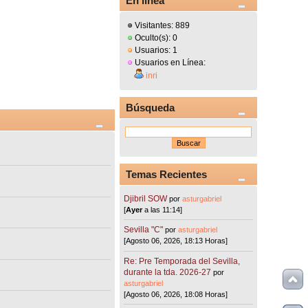
En línea
Visitantes: 889
Oculto(s): 0
Usuarios: 1
Usuarios en Línea:
inri
Búsqueda
Temas Recientes
Djibril SOW
por
asturgabriel
[
Ayer
a las 11:14]
Sevilla "C"
por
asturgabriel
[Agosto 06, 2026, 18:13 Horas]
Re: Pre Temporada del Sevilla,
durante la tda. 2026-27
por
asturgabriel
[Agosto 06, 2026, 18:08 Horas]