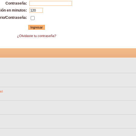
Contraseña:
sión en minutos:
rio/Contraseña:
¿Olvidaste tu contraseña?
el