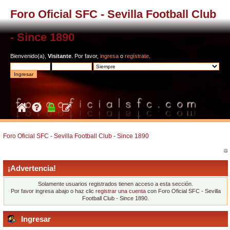
Foro Oficial SFC - Sevilla Football Club
- Since 1890
Bienvenido(a),
Visitante
. Por favor,
ingresa
o
regístrate
.
Foro Oficial SFC - Sevilla Football Club - Since 1890
¡Advertencia!
Solamente usuarios registrados tienen acceso a esta sección.
Por favor ingresa abajo o haz clic
registrar una cuenta
con Foro Oficial SFC - Sevilla
Football Club - Since 1890.
Ingresar