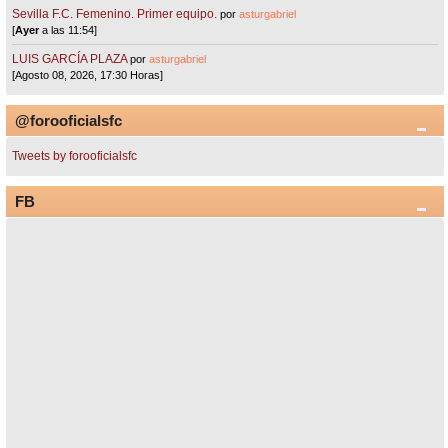
Sevilla F.C. Femenino. Primer equipo.
por
asturgabriel
[
Ayer
a las 11:54]
LUIS GARCÍA PLAZA
por
asturgabriel
[Agosto 08, 2026, 17:30 Horas]
@forooficialsfc
Tweets by forooficialsfc
FB