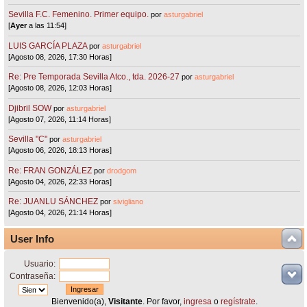
Sevilla F.C. Femenino. Primer equipo.
por
asturgabriel
[
Ayer
a las 11:54]
LUIS GARCÍA PLAZA
por
asturgabriel
[Agosto 08, 2026, 17:30 Horas]
Re: Pre Temporada Sevilla Atco., tda. 2026-27
por
asturgabriel
[Agosto 08, 2026, 12:03 Horas]
Djibril SOW
por
asturgabriel
[Agosto 07, 2026, 11:14 Horas]
Sevilla "C"
por
asturgabriel
[Agosto 06, 2026, 18:13 Horas]
Re: FRAN GONZÁLEZ
por
drodgom
[Agosto 04, 2026, 22:33 Horas]
Re: JUANLU SÁNCHEZ
por
sivigliano
[Agosto 04, 2026, 21:14 Horas]
User Info
Usuario:
Contraseña:
Bienvenido(a),
Visitante
. Por favor,
ingresa
o
regístrate
.