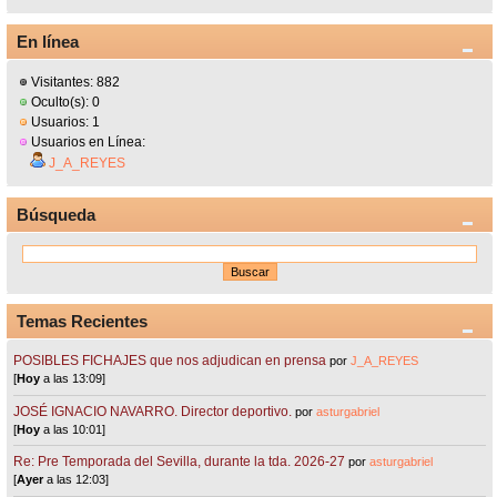
En línea
Visitantes: 882
Oculto(s): 0
Usuarios: 1
Usuarios en Línea:
J_A_REYES
Búsqueda
Temas Recientes
POSIBLES FICHAJES que nos adjudican en prensa
por
J_A_REYES
[
Hoy
a las 13:09]
JOSÉ IGNACIO NAVARRO. Director deportivo.
por
asturgabriel
[
Hoy
a las 10:01]
Re: Pre Temporada del Sevilla, durante la tda. 2026-27
por
asturgabriel
[
Ayer
a las 12:03]