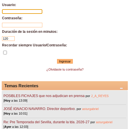
Usuario:
Contraseña:
Duración de la sesión en minutos:
Recordar siempre Usuario/Contraseña:
¿Olvidaste tu contraseña?
Temas Recientes
POSIBLES FICHAJES que nos adjudican en prensa
por
J_A_REYES
[
Hoy
a las 13:09]
JOSÉ IGNACIO NAVARRO. Director deportivo.
por
asturgabriel
[
Hoy
a las 10:01]
Re: Pre Temporada del Sevilla, durante la tda. 2026-27
por
asturgabriel
[
Ayer
a las 12:03]