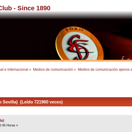
 Club - Since 1890
al e internacional
»
Medios de comunicación
»
Medios de comunicación ajenos a
Sevilla) (Leído 721960 veces)
la)
2:45 Horas »