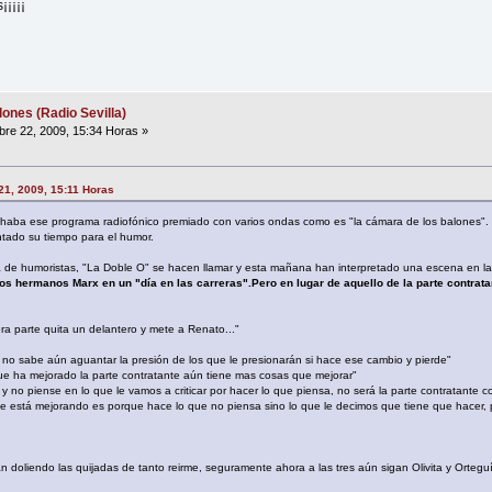
¡¡¡¡¡
ones (Radio Sevilla)
re 22, 2009, 15:34 Horas »
21, 2009, 15:11 Horas
aba ese programa radiofónico premiado con varios ondas como es "la cámara de los balones".
tado su tiempo para el humor.
 de humoristas, "La Doble O" se hacen llamar y esta mañana han interpretado una escena en l
los hermanos Marx en un "día en las carreras".Pero en lugar de aquello de la parte contratan
ra parte quita un delantero y mete a Renato..."
e no sabe aún aguantar la presión de los que le presionarán si hace ese cambio y pierde"
 ha mejorado la parte contratante aún tiene mas cosas que mejorar"
 no piense en lo que le vamos a criticar por hacer lo que piensa, no será la parte contratante co
nte está mejorando es porque hace lo que no piensa sino lo que le decimos que tiene que hacer, 
doliendo las quijadas de tanto reirme, seguramente ahora a las tres aún sigan Olivita y Orteguín