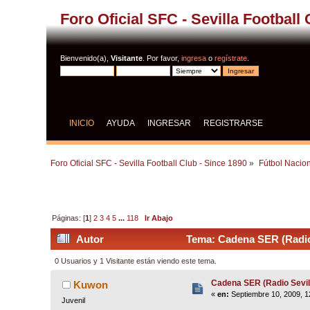
Foro Oficial SFC - Sevilla Football
Bienvenido(a),
Visitante
. Por favor,
ingresa
o
regístrate
.
INICIO
AYUDA
INGRESAR
REGISTRARSE
Foro Oficial SFC - Sevilla Football Club - Since 1890
»
Fútbol Nacion
Páginas: [
1
]
2
3
4
5
...
118
Ir Abajo
Autor
Tema: Cadena SER (Radio 
0 Usuarios y 1 Visitante están viendo este tema.
Cadena SER (Radio Sevil
Kuwon
«
en:
Septiembre 10, 2009, 1
Juvenil