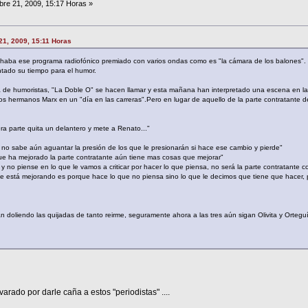
re 21, 2009, 15:17 Horas »
21, 2009, 15:11 Horas
aba ese programa radiofónico premiado con varios ondas como es "la cámara de los balones".
tado su tiempo para el humor.
 de humoristas, "La Doble O" se hacen llamar y esta mañana han interpretado una escena en l
os hermanos Marx en un "día en las carreras".Pero en lugar de aquello de la parte contratante de
ra parte quita un delantero y mete a Renato..."
e no sabe aún aguantar la presión de los que le presionarán si hace ese cambio y pierde"
 ha mejorado la parte contratante aún tiene mas cosas que mejorar"
 no piense en lo que le vamos a criticar por hacer lo que piensa, no será la parte contratante co
nte está mejorando es porque hace lo que no piensa sino lo que le decimos que tiene que hacer, 
doliendo las quijadas de tanto reirme, seguramente ahora a las tres aún sigan Olivita y Orteguín
arado por darle caña a estos "periodistas" ....