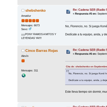
Re: Cadena SER (Radio S
shebshenko
«
Respuesta #5 en:
Septiemb
Amatéur
Mensajes: 6673
No, Florencio, no. Si juega Koné 
Sexo:
Dedícate a tu equipo, anda, y d
¡¡¡¡PONY RAMOS A MITOS Y
LEYENDAS YA!!!!
Re: Cadena SER (Radio S
Cinco Barras Rojas
«
Respuesta #6 en:
Septiemb
Alevín
Cita de: shebshenko en Septiembre
Mensajes: 311
No, Florencio, no. Si juega Koné ho
Dedícate a tu equipo, anda, y dej
Este lleva tiempo sin dormir, mu