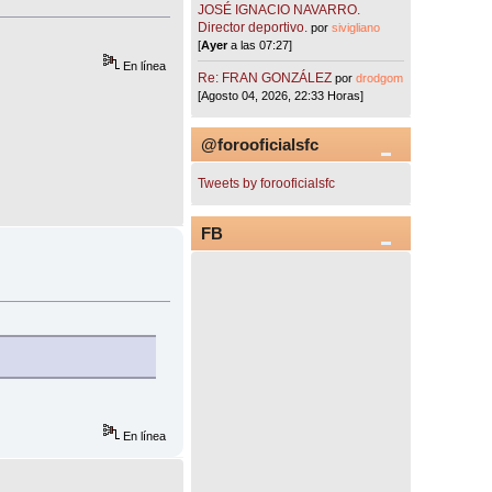
JOSÉ IGNACIO NAVARRO.
Director deportivo.
por
sivigliano
[
Ayer
a las 07:27]
En línea
Re: FRAN GONZÁLEZ
por
drodgom
[Agosto 04, 2026, 22:33 Horas]
@forooficialsfc
Tweets by forooficialsfc
FB
En línea