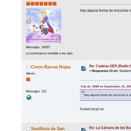
Hay alguna forma de escuchar a
Mensajes: 30097
Lo esencial es invisible a los ojos
Re: Cadena SER (Radio S
Cinco Barras Rojas
«
Respuesta #3 en:
Septiemb
Alevín
Cita de: SNM en Septiembre 21, 20
Mensajes: 311
Hay alguna forma de escuchar a e
A nivel local no.
Re: La Cámara de los Bal
Sevillista de San