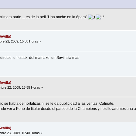
primera parte ... es de la peli "Una noche en la ópera"
evilla)
re 22, 2009, 15:38 Horas »
directo, un crack, del mamazo, un Sevillista mas
evilla)
bre 22, 2009, 15:55 Horas »
o se habla de hortalizas ni se le da publicidad a las ventas. Cálmate.
 ver a Koné de titular desde el partido de la Champions y nos llevaremos una ale
evilla)
bre 23, 2009, 16:40 Horas »