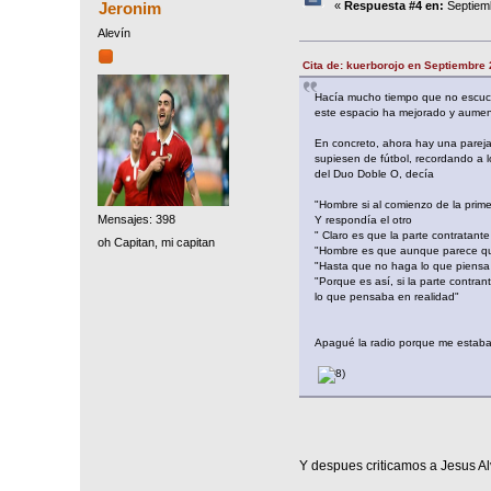
Jeronim
«
Respuesta #4 en:
Septiemb
Alevín
Cita de: kuerborojo en Septiembre 
Hacía mucho tiempo que no escuch
este espacio ha mejorado y aumen
En concreto, ahora hay una pareja
supiesen de fútbol, recordando a l
del Duo Doble O, decía
"Hombre si al comienzo de la prime
Mensajes: 398
Y respondía el otro
" Claro es que la parte contratant
oh Capitan, mi capitan
"Hombre es que aunque parece que
"Hasta que no haga lo que piensa y
"Porque es así, si la parte contra
lo que pensaba en realidad"
Apagué la radio porque me estaban 
Y despues criticamos a Jesus Alv