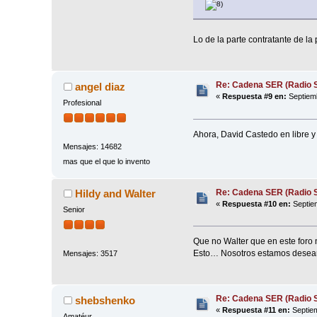
Lo de la parte contratante de la 
Re: Cadena SER (Radio S
angel diaz
«
Respuesta #9 en:
Septiemb
Profesional
Ahora, David Castedo en libre y 
Mensajes: 14682
mas que el que lo invento
Re: Cadena SER (Radio S
Hildy and Walter
«
Respuesta #10 en:
Septiem
Senior
Que no Walter que en este foro n
Esto… Nosotros estamos deseando
Mensajes: 3517
Re: Cadena SER (Radio S
shebshenko
«
Respuesta #11 en:
Septiem
Amatéur