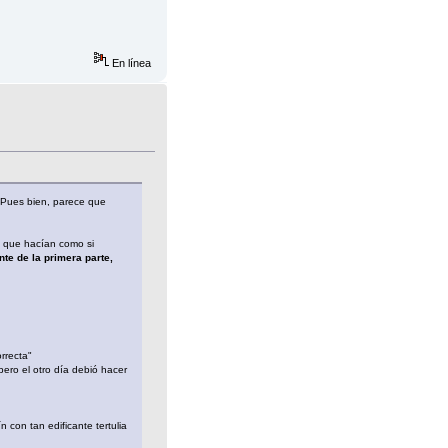
En línea
 Pues bien, parece que
a que hacían como si
te de la primera parte,
rrecta"
pero el otro día debió hacer
 con tan edificante tertulia