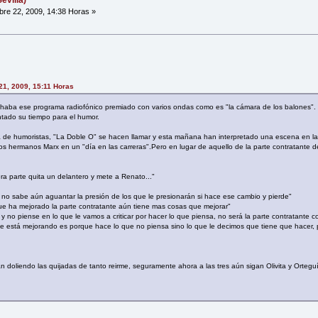
evilla)
re 22, 2009, 14:38 Horas »
21, 2009, 15:11 Horas
aba ese programa radiofónico premiado con varios ondas como es "la cámara de los balones".
tado su tiempo para el humor.
 de humoristas, "La Doble O" se hacen llamar y esta mañana han interpretado una escena en l
os hermanos Marx en un "día en las carreras".Pero en lugar de aquello de la parte contratante de
ra parte quita un delantero y mete a Renato..."
e no sabe aún aguantar la presión de los que le presionarán si hace ese cambio y pierde"
 ha mejorado la parte contratante aún tiene mas cosas que mejorar"
 no piense en lo que le vamos a criticar por hacer lo que piensa, no será la parte contratante co
nte está mejorando es porque hace lo que no piensa sino lo que le decimos que tiene que hacer, 
doliendo las quijadas de tanto reirme, seguramente ahora a las tres aún sigan Olivita y Orteguín