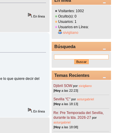
En línea
Visitantes: 1002
Oculto(s): 0
En línea
Usuarios: 1
Usuarios en Línea:
sivigliano
Búsqueda
Temas Recientes
e lo que quiere decir del
Djibril SOW
por
sivigliano
[
Hoy
a las 22:23]
Sevilla "C"
por
asturgabriel
[
Hoy
a las 18:13]
En línea
Re: Pre Temporada del Sevilla,
durante la tda. 2026-27
por
asturgabriel
[
Hoy
a las 18:08]