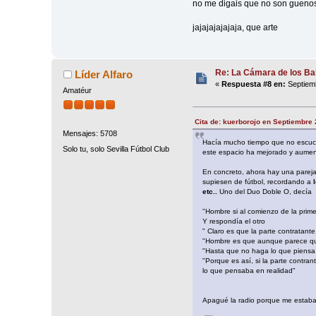
no me digais que no son guenos
jajajajajajaja, que arte
Re: La Cámara de los Bal
Líder Alfaro
«
Respuesta #8 en:
Septiemb
Amatéur
Cita de: kuerborojo en Septiembre 
Mensajes: 5708
Hacía mucho tiempo que no escuch
Solo tu, solo Sevilla Fútbol Club
este espacio ha mejorado y aumen
En concreto, ahora hay una pareja
supiesen de fútbol, recordando a
etc..
Uno del Duo Doble O, decía
"Hombre si al comienzo de la prime
Y respondía el otro
" Claro es que la parte contratant
"Hombre es que aunque parece que
"Hasta que no haga lo que piensa y
"Porque es así, si la parte contra
lo que pensaba en realidad"
Apagué la radio porque me estaban 