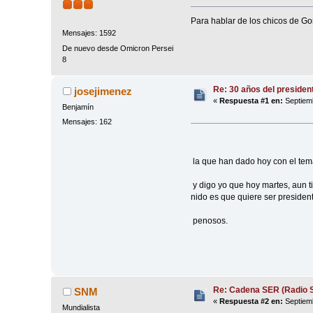
Para hablar de los chicos de Go
Mensajes: 1592
De nuevo desde Omicron Persei
8
Re: 30 años del presiden
josejimenez
«
Respuesta #1 en:
Septiemb
Benjamín
Mensajes: 162
la que han dado hoy con el tema
y digo yo que hoy martes, aun t
nido es que quiere ser presidente 
penosos.
Re: Cadena SER (Radio S
SNM
«
Respuesta #2 en:
Septiemb
Mundialista