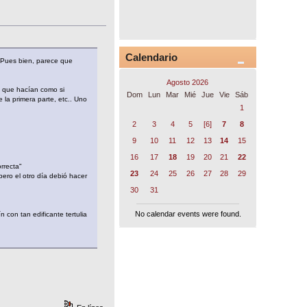
Calendario
 Pues bien, parece que
Agosto 2026
a que hacían como si
Dom
Lun
Mar
Mié
Jue
Vie
Sáb
 la primera parte, etc.. Uno
1
2
3
4
5
[6]
7
8
9
10
11
12
13
14
15
16
17
18
19
20
21
22
rrecta"
23
24
25
26
27
28
29
pero el otro día debió hacer
30
31
No calendar events were found.
 con tan edificante tertulia