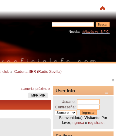
Noticias:
#Alavés vs. S.F.C.
l club
»
Cadena SER (Radio Sevilla)
« anterior
próximo »
User Info
IMPRIMIR
Usuario:
Contraseña:
Bienvenido(a),
Visitante
. Por
favor,
ingresa
o
regístrate
.