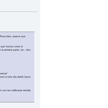
 Pues bien, parece que
a que hacían como si
 la primera parte, etc.. Uno
rrecta"
pero el otro día debió hacer
 con tan edificante tertulia