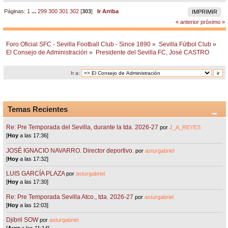
Páginas:
1
...
299
300
301
302
[
303
]
Ir Arriba
IMPRIMIR
« anterior
próximo »
Foro Oficial SFC - Sevilla Football Club - Since 1890
»
Sevilla Fútbol Club
»
El Consejo de Administración
»
Presidente del Sevilla FC, José CASTRO
Ir a:
Temas Recientes
Re: Pre Temporada del Sevilla, durante la tda. 2026-27
por
J_A_REYES
[
Hoy
a las 17:36]
JOSÉ IGNACIO NAVARRO. Director deportivo.
por
asturgabriel
[
Hoy
a las 17:32]
LUIS GARCÍA PLAZA
por
asturgabriel
[
Hoy
a las 17:30]
Re: Pre Temporada Sevilla Atco., tda. 2026-27
por
asturgabriel
[
Hoy
a las 12:03]
Djibril SOW
por
asturgabriel