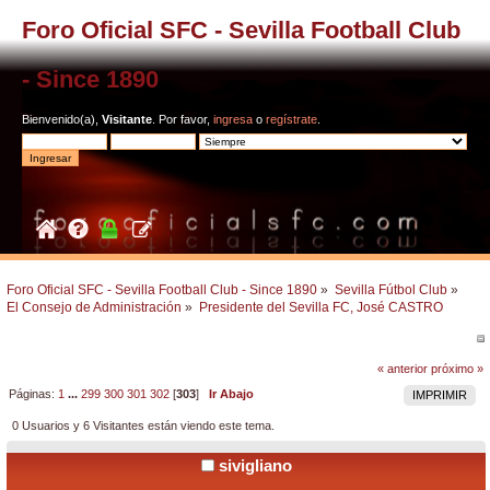
Foro Oficial SFC - Sevilla Football Club
- Since 1890
Bienvenido(a),
Visitante
. Por favor,
ingresa
o
regístrate
.
Foro Oficial SFC - Sevilla Football Club - Since 1890
»
Sevilla Fútbol Club
»
El Consejo de Administración
»
Presidente del Sevilla FC, José CASTRO
« anterior
próximo »
Páginas:
1
...
299
300
301
302
[
303
]
Ir Abajo
IMPRIMIR
0 Usuarios y 6 Visitantes están viendo este tema.
sivigliano