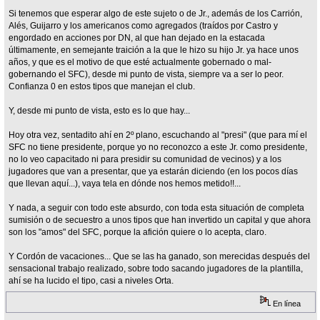
Si tenemos que esperar algo de este sujeto o de Jr., además de los Carrión,
Alés, Guijarro y los americanos como agregados (traídos por Castro y
engordado en acciones por DN, al que han dejado en la estacada
últimamente, en semejante traición a la que le hizo su hijo Jr. ya hace unos
años, y que es el motivo de que esté actualmente gobernado o mal-
gobernando el SFC), desde mi punto de vista, siempre va a ser lo peor.
Confianza 0 en estos tipos que manejan el club.
Y, desde mi punto de vista, esto es lo que hay...
Hoy otra vez, sentadito ahí en 2º plano, escuchando al "presi" (que para mí el
SFC no tiene presidente, porque yo no reconozco a este Jr. como presidente,
no lo veo capacitado ni para presidir su comunidad de vecinos) y a los
jugadores que van a presentar, que ya estarán diciendo (en los pocos días
que llevan aquí...), vaya tela en dónde nos hemos metido!!...
Y nada, a seguir con todo este absurdo, con toda esta situación de completa
sumisión o de secuestro a unos tipos que han invertido un capital y que ahora
son los "amos" del SFC, porque la afición quiere o lo acepta, claro.
Y Cordón de vacaciones... Que se las ha ganado, son merecidas después del
sensacional trabajo realizado, sobre todo sacando jugadores de la plantilla,
ahí se ha lucido el tipo, casi a niveles Orta.
En línea