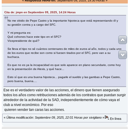
«
Respuesta #6049 en:
Septiembre 09, 2025, 19:30 Horas »
Cita de: jmpn en Septiembre 09, 2025, 14:24 Horas
No me olvido de Pepe Castro y la importante hipoteca que está representando él y
su gestión contra y a cargo del SFC.
Y mi pregunta es:
Qué cohones hace este tipo en el SFC?
Vicepresidente de qué?
Se lleva el tipo no sé cuántos centenares de miles de euros al año, todos y cada uno
de los euros que recibe son como si fuesen tirados por el SFC, pero van a su
buchaca.
Es que no es ya la incapacidad es que solo aparece en plano secundario, como hoy
en la presentación de Alexis, y qué hace...
Esto sí que es una buena hipoteca... pagarle el sueldo y las gambas a Pepe Castro,
pero buena, buena....
Ese es el verdadero valor de las acciones, el dinero que tienen asegurado
todos los años como retribuciones además de los contratos que puedan surgir
alrededor de la actividad de la SAD, independientemente de cómo vaya el
club a nivel económico. Por eso
quieren vender tan caras las acciones.
«
Última modificación: Septiembre 09, 2025, 22:01 Horas por sivigliano
»
En línea