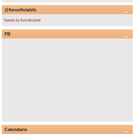
@forooficialsfc
Tweets by forooficialsfc
FB
Calendario