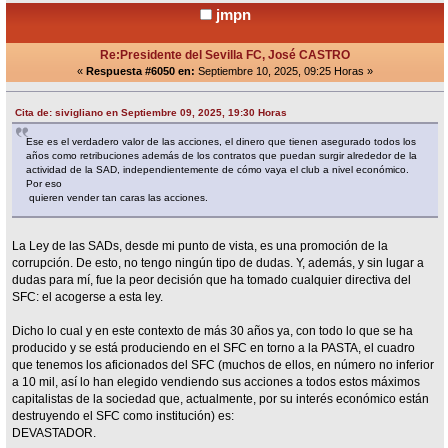
jmpn
Re:Presidente del Sevilla FC, José CASTRO
«
Respuesta #6050 en:
Septiembre 10, 2025, 09:25 Horas »
Cita de: sivigliano en Septiembre 09, 2025, 19:30 Horas
Ese es el verdadero valor de las acciones, el dinero que tienen asegurado todos los
años como retribuciones además de los contratos que puedan surgir alrededor de la
actividad de la SAD, independientemente de cómo vaya el club a nivel económico.
Por eso
quieren vender tan caras las acciones.
La Ley de las SADs, desde mi punto de vista, es una promoción de la
corrupción. De esto, no tengo ningún tipo de dudas. Y, además, y sin lugar a
dudas para mí, fue la peor decisión que ha tomado cualquier directiva del
SFC: el acogerse a esta ley.
Dicho lo cual y en este contexto de más 30 años ya, con todo lo que se ha
producido y se está produciendo en el SFC en torno a la PASTA, el cuadro
que tenemos los aficionados del SFC (muchos de ellos, en número no inferior
a 10 mil, así lo han elegido vendiendo sus acciones a todos estos máximos
capitalistas de la sociedad que, actualmente, por su interés económico están
destruyendo el SFC como institución) es:
DEVASTADOR.