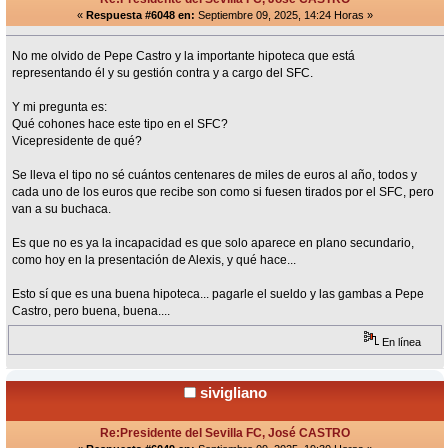
«
Respuesta #6048 en:
Septiembre 09, 2025, 14:24 Horas »
No me olvido de Pepe Castro y la importante hipoteca que está
representando él y su gestión contra y a cargo del SFC.
Y mi pregunta es:
Qué cohones hace este tipo en el SFC?
Vicepresidente de qué?
Se lleva el tipo no sé cuántos centenares de miles de euros al año, todos y
cada uno de los euros que recibe son como si fuesen tirados por el SFC, pero
van a su buchaca.
Es que no es ya la incapacidad es que solo aparece en plano secundario,
como hoy en la presentación de Alexis, y qué hace...
Esto sí que es una buena hipoteca... pagarle el sueldo y las gambas a Pepe
Castro, pero buena, buena....
En línea
sivigliano
Re:Presidente del Sevilla FC, José CASTRO