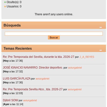
Oculto(s): 0
Usuarios: 0
There aren't any users online.
Búsqueda
Temas Recientes
Re: Pre Temporada del Sevilla, durante la tda. 2026-27
por
J_A_REYES
[
Hoy
a las 17:36]
JOSÉ IGNACIO NAVARRO. Director deportivo.
por
asturgabriel
[
Hoy
a las 17:32]
LUIS GARCÍA PLAZA
por
asturgabriel
[
Hoy
a las 17:30]
Re: Pre Temporada Sevilla Atco., tda. 2026-27
por
asturgabriel
[
Hoy
a las 12:03]
Djibril SOW
por
asturgabriel
[
Ayer
a las 11:14]