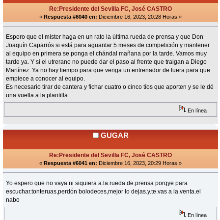
Re:Presidente del Sevilla FC, José CASTRO
«
Respuesta #6040 en:
Diciembre 16, 2023, 20:28 Horas »
Espero que el míster haga en un rato la última rueda de prensa y que Don
Joaquín Caparrós si está para aguantar 5 meses de competición y mantener
al equipo en primera se ponga el chándal mañana por la tarde. Vamos muy
tarde ya. Y si el utrerano no puede dar el paso al frente que traigan a Diego
Martínez. Ya no hay tiempo para que venga un entrenador de fuera para que
empiece a conocer al equipo.
Es necesario tirar de cantera y fichar cuatro o cinco tíos que aporten y se le dé
una vuelta a la plantilla.
En línea
GUGAR
Re:Presidente del Sevilla FC, José CASTRO
«
Respuesta #6041 en:
Diciembre 16, 2023, 20:29 Horas »
Yo espero que no vaya ni siquiera a.la.rueda.de.prensa porqye para
escuchar.tonteruas,perdón bolodeces,mejor lo dejas.y.te.vas a la.venta.el
nabo
En línea