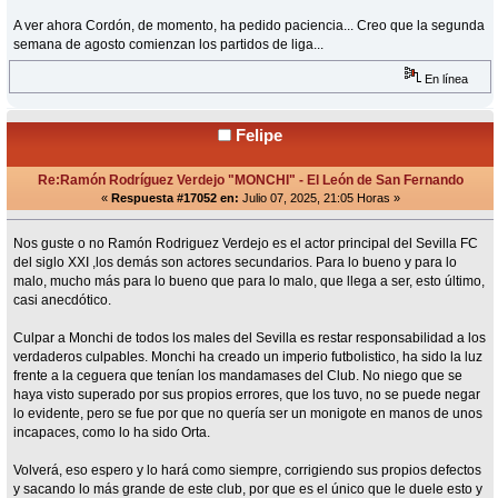
A ver ahora Cordón, de momento, ha pedido paciencia... Creo que la segunda
semana de agosto comienzan los partidos de liga...
En línea
Felipe
Re:Ramón Rodríguez Verdejo "MONCHI" - El León de San Fernando
«
Respuesta #17052 en:
Julio 07, 2025, 21:05 Horas »
Nos guste o no Ramón Rodriguez Verdejo es el actor principal del Sevilla FC
del siglo XXI ,los demás son actores secundarios. Para lo bueno y para lo
malo, mucho más para lo bueno que para lo malo, que llega a ser, esto último,
casi anecdótico.
Culpar a Monchi de todos los males del Sevilla es restar responsabilidad a los
verdaderos culpables. Monchi ha creado un imperio futbolistico, ha sido la luz
frente a la ceguera que tenían los mandamases del Club. No niego que se
haya visto superado por sus propios errores, que los tuvo, no se puede negar
lo evidente, pero se fue por que no quería ser un monigote en manos de unos
incapaces, como lo ha sido Orta.
Volverá, eso espero y lo hará como siempre, corrigiendo sus propios defectos
y sacando lo más grande de este club, por que es el único que le duele esto y