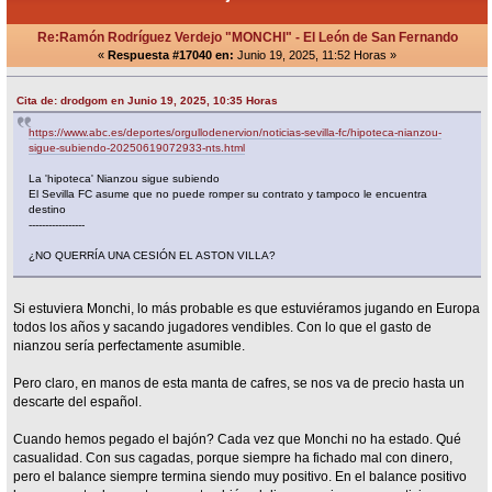
Re:Ramón Rodríguez Verdejo "MONCHI" - El León de San Fernando
«
Respuesta #17040 en:
Junio 19, 2025, 11:52 Horas »
Cita de: drodgom en Junio 19, 2025, 10:35 Horas
https://www.abc.es/deportes/orgullodenervion/noticias-sevilla-fc/hipoteca-nianzou-
sigue-subiendo-20250619072933-nts.html
La 'hipoteca' Nianzou sigue subiendo
El Sevilla FC asume que no puede romper su contrato y tampoco le encuentra
destino
-----------------
¿NO QUERRÍA UNA CESIÓN EL ASTON VILLA?
Si estuviera Monchi, lo más probable es que estuviéramos jugando en Europa
todos los años y sacando jugadores vendibles. Con lo que el gasto de
nianzou sería perfectamente asumible.
Pero claro, en manos de esta manta de cafres, se nos va de precio hasta un
descarte del español.
Cuando hemos pegado el bajón? Cada vez que Monchi no ha estado. Qué
casualidad. Con sus cagadas, porque siempre ha fichado mal con dinero,
pero el balance siempre termina siendo muy positivo. En el balance positivo