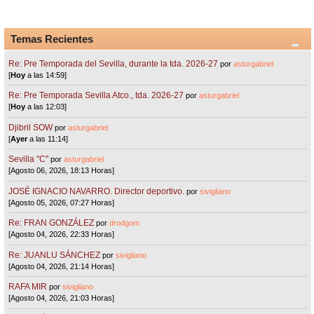
Temas Recientes
Re: Pre Temporada del Sevilla, durante la tda. 2026-27
por
asturgabriel
[
Hoy
a las 14:59]
Re: Pre Temporada Sevilla Atco., tda. 2026-27
por
asturgabriel
[
Hoy
a las 12:03]
Djibril SOW
por
asturgabriel
[
Ayer
a las 11:14]
Sevilla "C"
por
asturgabriel
[Agosto 06, 2026, 18:13 Horas]
JOSÉ IGNACIO NAVARRO. Director deportivo.
por
sivigliano
[Agosto 05, 2026, 07:27 Horas]
Re: FRAN GONZÁLEZ
por
drodgom
[Agosto 04, 2026, 22:33 Horas]
Re: JUANLU SÁNCHEZ
por
sivigliano
[Agosto 04, 2026, 21:14 Horas]
RAFA MIR
por
sivigliano
[Agosto 04, 2026, 21:03 Horas]