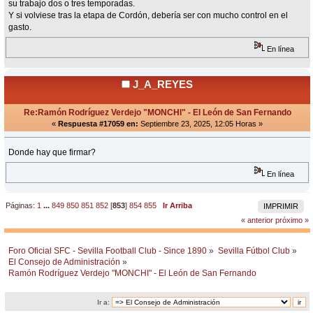
su trabajo dos o tres temporadas.
Y si volviese tras la etapa de Cordón, debería ser con mucho control en el
gasto.
En línea
J_A_REYES
Re:Ramón Rodríguez Verdejo "MONCHI" - El León de San Fernando
«
Respuesta #17059 en:
Septiembre 23, 2025, 12:05 Horas »
Donde hay que firmar?
En línea
Páginas:
1
...
849
850
851
852
[
853
]
854
855
Ir Arriba
IMPRIMIR
« anterior
próximo »
Foro Oficial SFC - Sevilla Football Club - Since 1890
»
Sevilla Fútbol Club
»
El Consejo de Administración
»
Ramón Rodríguez Verdejo "MONCHI" - El León de San Fernando
Ir a: