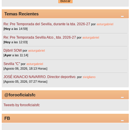
Temas Recientes
Re: Pre Temporada del Sevilla, durante la tda. 2026-27
por
asturgabriel
[
Hoy
a las 14:59]
Re: Pre Temporada Sevilla Atco., tda. 2026-27
por
asturgabriel
[
Hoy
a las 12:03]
Djibril SOW
por
asturgabriel
[
Ayer
a las 11:14]
Sevilla "C"
por
asturgabriel
[Agosto 06, 2026, 18:13 Horas]
JOSÉ IGNACIO NAVARRO. Director deportivo.
por
sivigliano
[Agosto 05, 2026, 07:27 Horas]
@forooficialsfc
Tweets by forooficialsfc
FB