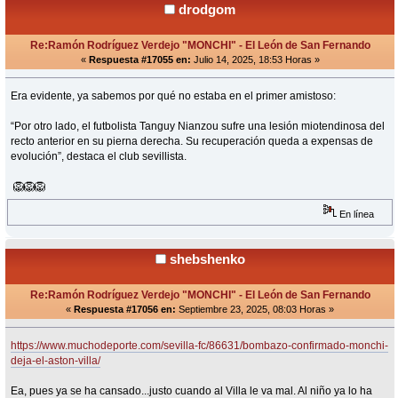
drodgom
Re:Ramón Rodríguez Verdejo "MONCHI" - El León de San Fernando
«
Respuesta #17055 en:
Julio 14, 2025, 18:53 Horas »
Era evidente, ya sabemos por qué no estaba en el primer amistoso:
“Por otro lado, el futbolista Tanguy Nianzou sufre una lesión miotendinosa del
recto anterior en su pierna derecha. Su recuperación queda a expensas de
evolución”, destaca el club sevillista.
🦁🦁🦁
En línea
shebshenko
Re:Ramón Rodríguez Verdejo "MONCHI" - El León de San Fernando
«
Respuesta #17056 en:
Septiembre 23, 2025, 08:03 Horas »
https://www.muchodeporte.com/sevilla-fc/86631/bombazo-confirmado-monchi-
deja-el-aston-villa/
Ea, pues ya se ha cansado...justo cuando al Villa le va mal. Al niño ya lo ha