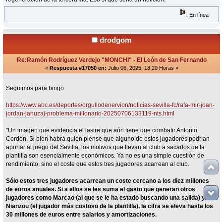
En línea
drodgom
Re:Ramón Rodríguez Verdejo "MONCHI" - El León de San Fernando
«
Respuesta #17050 en:
Julio 06, 2025, 18:20 Horas »
Seguimos para bingo
https://www.abc.es/deportes/orgullodenervion/noticias-sevilla-fc/rafa-mir-joan-
jordan-januzaj-problema-millonario-20250706133119-nts.html
"Un imagen que evidencia el lastre que aún tiene que combatir Antonio
Cordón. Si bien habrá quien piense que alguno de estos jugadores podrían
aportar al juego del Sevilla, los motivos que llevan al club a sacarlos de la
plantilla son esencialmente económicos. Ya no es una simple cuestión de
rendimiento, sino el coste que estos tres jugadores acarrean al club.
Sólo estos tres jugadores acarrean un coste cercano a los diez millones
de euros anuales. Si a ellos se les suma el gasto que generan otros
jugadores como Marcao (al que se le ha estado buscando una salida) y
Nianzou (el jugador más costoso de la plantilla), la cifra se eleva hasta los
30 millones de euros entre salarios y amortizaciones.