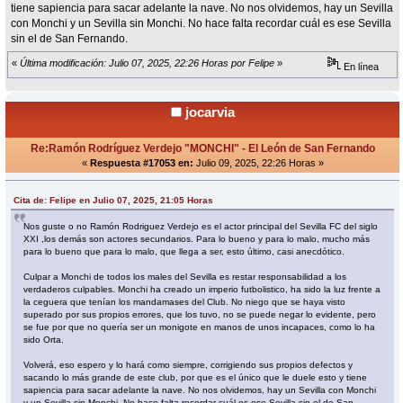
tiene sapiencia para sacar adelante la nave. No nos olvidemos, hay un Sevilla
con Monchi y un Sevilla sin Monchi. No hace falta recordar cuál es ese Sevilla
sin el de San Fernando.
«
Última modificación: Julio 07, 2025, 22:26 Horas por Felipe
»
En línea
jocarvia
Re:Ramón Rodríguez Verdejo "MONCHI" - El León de San Fernando
«
Respuesta #17053 en:
Julio 09, 2025, 22:26 Horas »
Cita de: Felipe en Julio 07, 2025, 21:05 Horas
Nos guste o no Ramón Rodriguez Verdejo es el actor principal del Sevilla FC del siglo
XXI ,los demás son actores secundarios. Para lo bueno y para lo malo, mucho más
para lo bueno que para lo malo, que llega a ser, esto último, casi anecdótico.
Culpar a Monchi de todos los males del Sevilla es restar responsabilidad a los
verdaderos culpables. Monchi ha creado un imperio futbolistico, ha sido la luz frente a
la ceguera que tenían los mandamases del Club. No niego que se haya visto
superado por sus propios errores, que los tuvo, no se puede negar lo evidente, pero
se fue por que no quería ser un monigote en manos de unos incapaces, como lo ha
sido Orta.
Volverá, eso espero y lo hará como siempre, corrigiendo sus propios defectos y
sacando lo más grande de este club, por que es el único que le duele esto y tiene
sapiencia para sacar adelante la nave. No nos olvidemos, hay un Sevilla con Monchi
y un Sevilla sin Monchi. No hace falta recordar cuál es ese Sevilla sin el de San