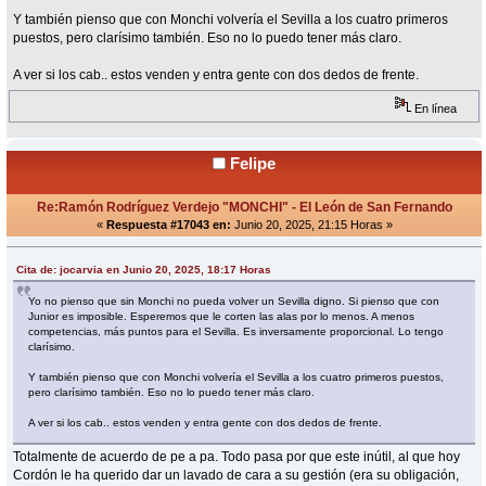
Y también pienso que con Monchi volvería el Sevilla a los cuatro primeros
puestos, pero clarísimo también. Eso no lo puedo tener más claro.
A ver si los cab.. estos venden y entra gente con dos dedos de frente.
En línea
Felipe
Re:Ramón Rodríguez Verdejo "MONCHI" - El León de San Fernando
«
Respuesta #17043 en:
Junio 20, 2025, 21:15 Horas »
Cita de: jocarvia en Junio 20, 2025, 18:17 Horas
Yo no pienso que sin Monchi no pueda volver un Sevilla digno. Si pienso que con
Junior es imposible. Esperemos que le corten las alas por lo menos. A menos
competencias, más puntos para el Sevilla. Es inversamente proporcional. Lo tengo
clarísimo.
Y también pienso que con Monchi volvería el Sevilla a los cuatro primeros puestos,
pero clarísimo también. Eso no lo puedo tener más claro.
A ver si los cab.. estos venden y entra gente con dos dedos de frente.
Totalmente de acuerdo de pe a pa. Todo pasa por que este inútil, al que hoy
Cordón le ha querido dar un lavado de cara a su gestión (era su obligación,