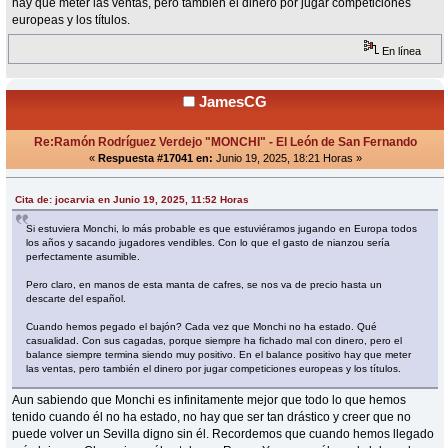
hay que meter las ventas, pero también el dinero por jugar competiciones
europeas y los títulos.
En línea
JamesCG
Re:Ramón Rodríguez Verdejo "MONCHI" - El León de San Fernando
«
Respuesta #17041 en:
Junio 19, 2025, 18:21 Horas »
Cita de: jocarvia en Junio 19, 2025, 11:52 Horas
Si estuviera Monchi, lo más probable es que estuviéramos jugando en Europa todos
los años y sacando jugadores vendibles. Con lo que el gasto de nianzou sería
perfectamente asumible.
Pero claro, en manos de esta manta de cafres, se nos va de precio hasta un
descarte del español.
Cuando hemos pegado el bajón? Cada vez que Monchi no ha estado. Qué
casualidad. Con sus cagadas, porque siempre ha fichado mal con dinero, pero el
balance siempre termina siendo muy positivo. En el balance positivo hay que meter
las ventas, pero también el dinero por jugar competiciones europeas y los títulos.
Aun sabiendo que Monchi es infinitamente mejor que todo lo que hemos
tenido cuando él no ha estado, no hay que ser tan drástico y creer que no
puede volver un Sevilla digno sin él. Recordemos que cuando hemos llegado