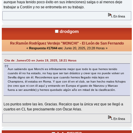
aunque haya tenido poco éxito en sus intenciones) salga o al menos deje
trabajar a Cordón y no se entrometa en su trabajo.
En línea
drodgom
Re:Ramón Rodríguez Verdejo "MONCHI" - El León de San Fernando
«
Respuesta #17044 en:
Junio 20, 2025, 23:28 Horas »
Cita de: JamesCG en Junio 19, 2025, 18:21 Horas
Aun sabiendo que Monchi es infinitamente mejor que todo lo que hemos tenido
cuando él no ha estado, no hay que ser tan drástico y creer que no puede volver un
Sevilla digno sin él. Recordemos que cuando hemos llegado más lejos en
Champions, él estaba en Roma. Y que con él en el club, se han hecho malos fichajes
(no creo que ni con él aquí y entrando en Europa el gasto de Nianzou y Marcao
fuera a ser asumible) y hemos quedado algún año en mitad de la clasificación.
Los puntos sobre las íes. Gracias. Recalco que la única vez que se llegó a
cuartos en CL fue precisamente con Óscar Arias.
En línea