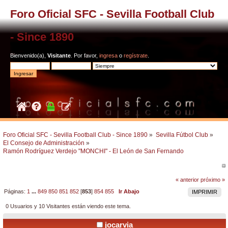
Foro Oficial SFC - Sevilla Football Club
- Since 1890
Bienvenido(a),
Visitante
. Por favor,
ingresa
o
regístrate
.
Foro Oficial SFC - Sevilla Football Club - Since 1890
»
Sevilla Fútbol Club
»
El Consejo de Administración
»
Ramón Rodríguez Verdejo "MONCHI" - El León de San Fernando
« anterior
próximo »
Páginas:
1
...
849
850
851
852
[
853
]
854
855
Ir Abajo
IMPRIMIR
0 Usuarios y 10 Visitantes están viendo este tema.
jocarvia