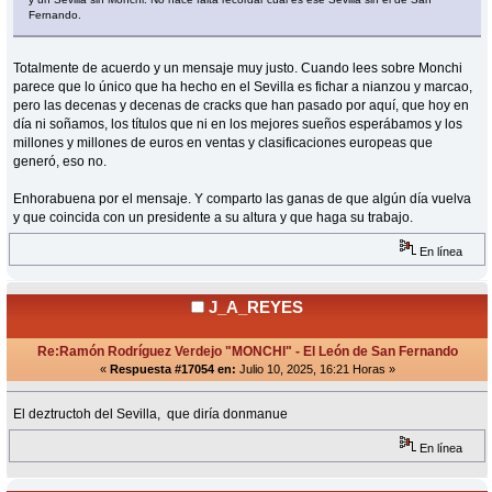
Fernando.
Totalmente de acuerdo y un mensaje muy justo. Cuando lees sobre Monchi
parece que lo único que ha hecho en el Sevilla es fichar a nianzou y marcao,
pero las decenas y decenas de cracks que han pasado por aquí, que hoy en
día ni soñamos, los títulos que ni en los mejores sueños esperábamos y los
millones y millones de euros en ventas y clasificaciones europeas que
generó, eso no.
Enhorabuena por el mensaje. Y comparto las ganas de que algún día vuelva
y que coincida con un presidente a su altura y que haga su trabajo.
En línea
J_A_REYES
Re:Ramón Rodríguez Verdejo "MONCHI" - El León de San Fernando
«
Respuesta #17054 en:
Julio 10, 2025, 16:21 Horas »
El deztructoh del Sevilla, que diría donmanue
En línea