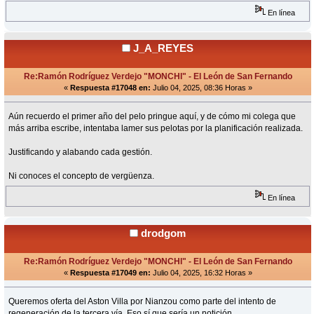
En línea
J_A_REYES
Re:Ramón Rodríguez Verdejo "MONCHI" - El León de San Fernando
«
Respuesta #17048 en:
Julio 04, 2025, 08:36 Horas »
Aún recuerdo el primer año del pelo pringue aquí, y de cómo mi colega que
más arriba escribe, intentaba lamer sus pelotas por la planificación realizada.
Justificando y alabando cada gestión.
Ni conoces el concepto de vergüenza.
En línea
drodgom
Re:Ramón Rodríguez Verdejo "MONCHI" - El León de San Fernando
«
Respuesta #17049 en:
Julio 04, 2025, 16:32 Horas »
Queremos oferta del Aston Villa por Nianzou como parte del intento de
regeneración de la tercera vía. Eso sí que sería un notición.