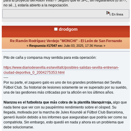
para tu proyecto del Aston Villa?? Seguro que el SFC, sin regalártelos (o sí??,
no sé...), estaría abierto a la negociación.
En línea
drodgom
Re:Ramón Rodríguez Verdejo "MONCHI" - El León de San Fernando
«
Respuesta #17047 en:
Julio 03, 2025, 17:36 Horas »
Pito de caña y comparsa muy sentida para esta operación:
https://www.diariodesevilla.es/sevillafc/posibles-salidas-sevilla-entrenan-
ciudad-deportiva_0_2004275353.html
----
Por su parte, el zaguero galo es uno de los grandes problemas del Sevilla
Fútbol Club. Su historial de lesiones solamente se ve superado por su sueldo,
una de las gestiones más criticadas por la afición en los últimos años.
Nianzou es el futbolista que más cobra de la plantilla blanquirroja,
algo que
nada tiene que ver con su paupérrimo rendimiento sobre el césped. Su
llegada, motivada por la marcha de Jules Koundé al Fútbol Club Barcelona,
generó ilusión debido a los informes que aseguraban que podría ser como su
compatriota. Sin embargo, esto quedó en nada y ahora es un problema que
debe solucionarse.