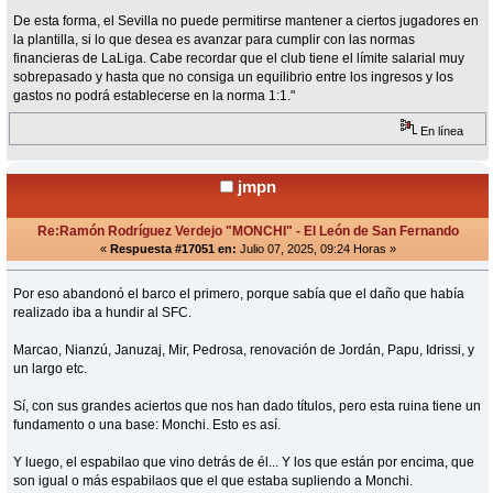
De esta forma, el Sevilla no puede permitirse mantener a ciertos jugadores en
la plantilla, si lo que desea es avanzar para cumplir con las normas
financieras de LaLiga. Cabe recordar que el club tiene el límite salarial muy
sobrepasado y hasta que no consiga un equilibrio entre los ingresos y los
gastos no podrá establecerse en la norma 1:1."
En línea
jmpn
Re:Ramón Rodríguez Verdejo "MONCHI" - El León de San Fernando
«
Respuesta #17051 en:
Julio 07, 2025, 09:24 Horas »
Por eso abandonó el barco el primero, porque sabía que el daño que había
realizado iba a hundir al SFC.
Marcao, Nianzú, Januzaj, Mir, Pedrosa, renovación de Jordán, Papu, Idrissi, y
un largo etc.
Sí, con sus grandes aciertos que nos han dado títulos, pero esta ruina tiene un
fundamento o una base: Monchi. Esto es así.
Y luego, el espabilao que vino detrás de él... Y los que están por encima, que
son igual o más espabilaos que el que estaba supliendo a Monchi.