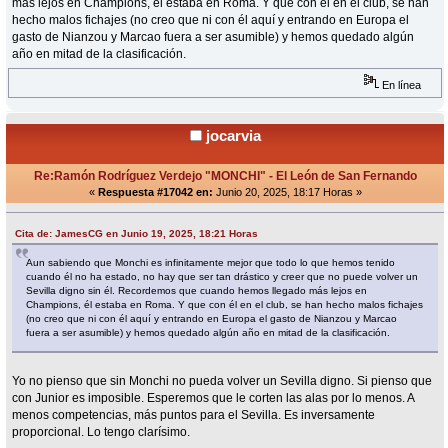
más lejos en Champions, él estaba en Roma. Y que con él en el club, se han
hecho malos fichajes (no creo que ni con él aquí y entrando en Europa el
gasto de Nianzou y Marcao fuera a ser asumible) y hemos quedado algún
año en mitad de la clasificación.
En línea
jocarvia
Re:Ramón Rodríguez Verdejo "MONCHI" - El León de San Fernando
«
Respuesta #17042 en:
Junio 20, 2025, 18:17 Horas »
Cita de: JamesCG en Junio 19, 2025, 18:21 Horas
Aun sabiendo que Monchi es infinitamente mejor que todo lo que hemos tenido
cuando él no ha estado, no hay que ser tan drástico y creer que no puede volver un
Sevilla digno sin él. Recordemos que cuando hemos llegado más lejos en
Champions, él estaba en Roma. Y que con él en el club, se han hecho malos fichajes
(no creo que ni con él aquí y entrando en Europa el gasto de Nianzou y Marcao
fuera a ser asumible) y hemos quedado algún año en mitad de la clasificación.
Yo no pienso que sin Monchi no pueda volver un Sevilla digno. Si pienso que
con Junior es imposible. Esperemos que le corten las alas por lo menos. A
menos competencias, más puntos para el Sevilla. Es inversamente
proporcional. Lo tengo clarísimo.