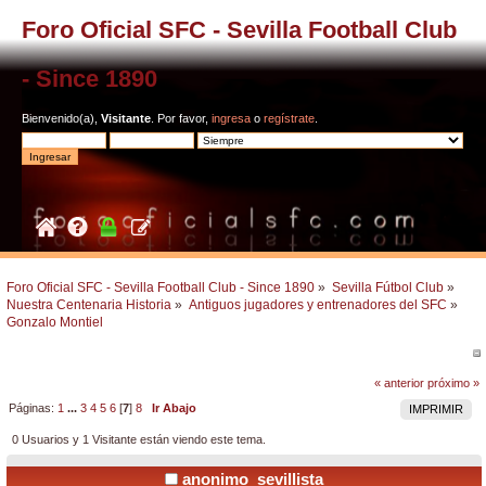
Foro Oficial SFC - Sevilla Football Club
- Since 1890
Bienvenido(a),
Visitante
. Por favor,
ingresa
o
regístrate
.
Foro Oficial SFC - Sevilla Football Club - Since 1890
»
Sevilla Fútbol Club
»
Nuestra Centenaria Historia
»
Antiguos jugadores y entrenadores del SFC
»
Gonzalo Montiel 
« anterior
próximo »
Páginas:
1
...
3
4
5
6
[
7
]
8
Ir Abajo
IMPRIMIR
0 Usuarios y 1 Visitante están viendo este tema.
anonimo_sevillista