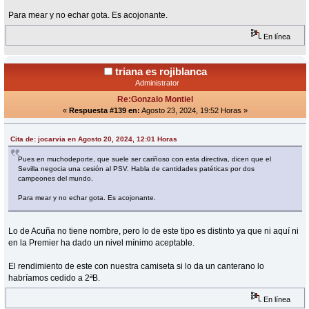
Para mear y no echar gota. Es acojonante.
En línea
triana es rojiblanca
Administrator
Re:Gonzalo Montiel
«
Respuesta #139 en:
Agosto 23, 2024, 19:52 Horas »
Cita de: jocarvia en Agosto 20, 2024, 12:01 Horas
Pues en muchodeporte, que suele ser cariñoso con esta directiva, dicen que el
Sevilla negocia una cesión al PSV. Habla de cantidades patéticas por dos
campeones del mundo.
Para mear y no echar gota. Es acojonante.
Lo de Acuña no tiene nombre, pero lo de este tipo es distinto ya que ni aquí ni
en la Premier ha dado un nivel mínimo aceptable.
El rendimiento de este con nuestra camiseta si lo da un canterano lo
habríamos cedido a 2ªB.
En línea