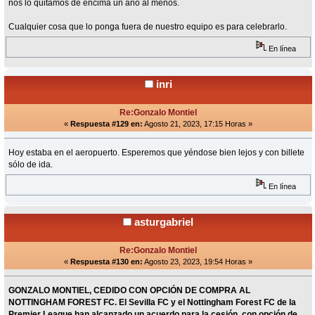
nos lo quitamos de encima un año al menos.
Cualquier cosa que lo ponga fuera de nuestro equipo es para celebrarlo.
En línea
inri
Re:Gonzalo Montiel
«
Respuesta #129 en:
Agosto 21, 2023, 17:15 Horas »
Hoy estaba en el aeropuerto. Esperemos que yéndose bien lejos y con billete
sólo de ida.
En línea
asturgabriel
Re:Gonzalo Montiel
«
Respuesta #130 en:
Agosto 23, 2023, 19:54 Horas »
GONZALO MONTIEL, CEDIDO CON OPCIÓN DE COMPRA AL
NOTTINGHAM FOREST FC. El Sevilla FC y el Nottingham Forest FC de la
Premier League han alcanzado un acuerdo para la cesión, con opción de