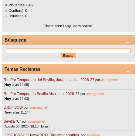
Visitantes: 846
Oculto(s): 0
Usuarios: 0
There aren't any users online.
Búsqueda
Temas Recientes
Re: Pre Temporada del Sevilla, durante la tda. 2026-27
por
asturgabriel
[
Hoy
a las 12:05]
Re: Pre Temporada Sevilla Atco., tda. 2026-27
por
asturgabriel
[
Hoy
a las 12:03]
Djibril SOW
por
asturgabriel
[
Ayer
a las 11:14]
Sevilla "C"
por
asturgabriel
[Agosto 06, 2026, 18:13 Horas]
JOSÉ IGNACIO NAVARRO. Director deportivo.
por
sivigliano