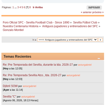
Páginas:
1
...
3
4
5
6
[
7
]
8
Ir Arriba
IMPRIMIR
« anterior
próximo »
Foro Oficial SFC - Sevilla Football Club - Since 1890
»
Sevilla Fútbol Club
»
Nuestra Centenaria Historia
»
Antiguos jugadores y entrenadores del SFC
»
Gonzalo Montiel 
Ir a:
Temas Recientes
Re: Pre Temporada del Sevilla, durante la tda. 2026-27
por
asturgabriel
[
Hoy
a las 12:05]
Re: Pre Temporada Sevilla Atco., tda. 2026-27
por
asturgabriel
[
Hoy
a las 12:03]
Djibril SOW
por
asturgabriel
[
Ayer
a las 11:14]
Sevilla "C"
por
asturgabriel
[Agosto 06, 2026, 18:13 Horas]