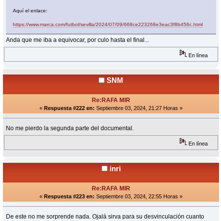
Aquí el enlace:
https://www.marca.com/futbol/sevilla/2024/07/09/668ce223268e3eac3f8b456c.html
Anda que me iba a equivocar, por culo hasta el final...
En línea
SNM
Re:RAFA MIR
«
Respuesta #222 en:
Septiembre 03, 2024, 21:27 Horas »
No me pierdo la segunda parte del documental.
En línea
inri
Re:RAFA MIR
«
Respuesta #223 en:
Septiembre 03, 2024, 22:55 Horas »
De este no me sorprende nada. Ojalá sirva para su desvinculación cuanto