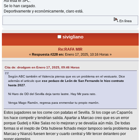
Así está el SFC.
Se lo han cargado.
Deportivamente y económicamente, claro está.
En línea
sivigliano
Re:RAFA MIR
«
Respuesta #228 en:
Enero 17, 2025, 10:16 Horas »
Cita de: drodgom en Enero 17, 2025, 09:46 Horas
Según ABC también el Valencia piensa que es un problema en el vestuario. Dice
además el articulo que
ese pedazo de León de San Fernando le hizo contrato
hasta 2027
.
Ni Haro de DD del Sevilla deja tanto lastre. Hay Mir para rato.
Venga Mago Ramón, regresa para enmendar tu propio marrón.
Estos jugadores se los come con patatas el Sevilla. Si los coge un Caparrós
los hace competir y tendrían salida. Apartar a Marcao creo que es un error
porque Gudelj o Kike Salas no lo mejoran y se devalúa aún más. De todas
formas si el inepto de Orta hubiese fichado mejor tampoco sería problema que
Marcao y Nianzú fuesen tercer y cuarto central y Mir tercer delantero por
poner ejemplos.