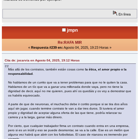
En línea
jmpn
Re:RAFA MIR
«
Respuesta #239 en:
Agosto 04, 2025, 19:23 Horas »
Cita de: jocarvia en Agosto 04, 2025, 19:12 Horas
Más allá de los contratos, también están cosas como
la ética, el amor propio o la
responsabilidad
.
No hablamos de un currito que va a tener problemas para que no le quiten la casa.
Hablamos de un tío que va a ganar una millonada donde vaya, pero no tiene la
dignidad de decir, aquí no me quieren, pues ahí os quedáis y os voy a demostrar que
os habéis equivocado.
A parte de que de neuronas, el muchacho debe ir cortito porque si se tira dos años
aquí sin jugar, cuando termine contrato le van a dar tres duros. Si tuviera el amor
propio y dignidad de aceptar alguna oferta de las que tiene, podría relanzar su
carrera y a la larga, ganar más dinero.
Por cierto, que cualquier trabajador firma un contrato cuando entra en una empresa,
pero si es un inútil y eso se puede desmontar, se va a la calle. Ese es un melón que
alguna vez habrá que abrir con los futbolistas. El caso de nianzou es tremendo por
ejemplo.