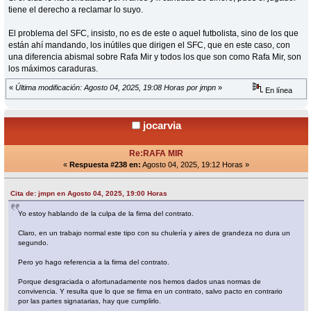
tiene el derecho a reclamar lo suyo.
El problema del SFC, insisto, no es de este o aquel futbolista, sino de los que
están ahí mandando, los inútiles que dirigen el SFC, que en este caso, con
una diferencia abismal sobre Rafa Mir y todos los que son como Rafa Mir, son
los máximos caraduras.
«
Última modificación: Agosto 04, 2025, 19:08 Horas por jmpn
»
En línea
jocarvia
Re:RAFA MIR
«
Respuesta #238 en:
Agosto 04, 2025, 19:12 Horas »
Cita de: jmpn en Agosto 04, 2025, 19:00 Horas
Yo estoy hablando de la culpa de la firma del contrato.
Claro, en un trabajo normal este tipo con su chulería y aires de grandeza no dura un
segundo.
Pero yo hago referencia a la firma del contrato.
Porque desgraciada o afortunadamente nos hemos dados unas normas de
convivencia. Y resulta que lo que se firma en un contrato, salvo pacto en contrario
por las partes signatarias, hay que cumplirlo.