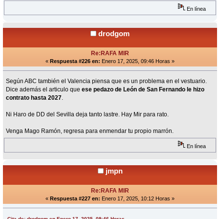
En línea
drodgom
Re:RAFA MIR
«
Respuesta #226 en:
Enero 17, 2025, 09:46 Horas »
Según ABC también el Valencia piensa que es un problema en el vestuario.
Dice además el articulo que
ese pedazo de León de San Fernando le hizo
contrato hasta 2027
.
Ni Haro de DD del Sevilla deja tanto lastre. Hay Mir para rato.
Venga Mago Ramón, regresa para enmendar tu propio marrón.
En línea
jmpn
Re:RAFA MIR
«
Respuesta #227 en:
Enero 17, 2025, 10:12 Horas »
Cita de: drodgom en Enero 17, 2025, 09:46 Horas