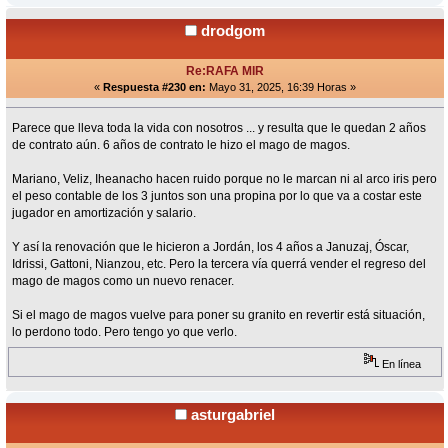
drodgom
Re:RAFA MIR
«
Respuesta #230 en:
Mayo 31, 2025, 16:39 Horas »
Parece que lleva toda la vida con nosotros ... y resulta que le quedan 2 años
de contrato aún. 6 años de contrato le hizo el mago de magos.
Mariano, Veliz, Iheanacho hacen ruido porque no le marcan ni al arco iris pero
el peso contable de los 3 juntos son una propina por lo que va a costar este
jugador en amortización y salario.
Y así la renovación que le hicieron a Jordán, los 4 años a Januzaj, Óscar,
Idrissi, Gattoni, Nianzou, etc. Pero la tercera vía querrá vender el regreso del
mago de magos como un nuevo renacer.
Si el mago de magos vuelve para poner su granito en revertir está situación,
lo perdono todo. Pero tengo yo que verlo.
En línea
asturgabriel