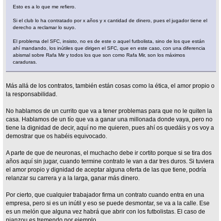
Esto es a lo que me refiero.
Si el club lo ha contratado por x años y x cantidad de dinero, pues el jugador tiene el
derecho a reclamar lo suyo.
El problema del SFC, insisto, no es de este o aquel futbolista, sino de los que están
ahí mandando, los inútiles que dirigen el SFC, que en este caso, con una diferencia
abismal sobre Rafa Mir y todos los que son como Rafa Mir, son los máximos
caraduras.
Más allá de los contratos, también están cosas como la ética, el amor propio o
la responsabilidad.
No hablamos de un currito que va a tener problemas para que no le quiten la
casa. Hablamos de un tío que va a ganar una millonada donde vaya, pero no
tiene la dignidad de decir, aquí no me quieren, pues ahí os quedáis y os voy a
demostrar que os habéis equivocado.
A parte de que de neuronas, el muchacho debe ir cortito porque si se tira dos
años aquí sin jugar, cuando termine contrato le van a dar tres duros. Si tuviera
el amor propio y dignidad de aceptar alguna oferta de las que tiene, podría
relanzar su carrera y a la larga, ganar más dinero.
Por cierto, que cualquier trabajador firma un contrato cuando entra en una
empresa, pero si es un inútil y eso se puede desmontar, se va a la calle. Ese
es un melón que alguna vez habrá que abrir con los futbolistas. El caso de
nianzou es tremendo por ejemplo.