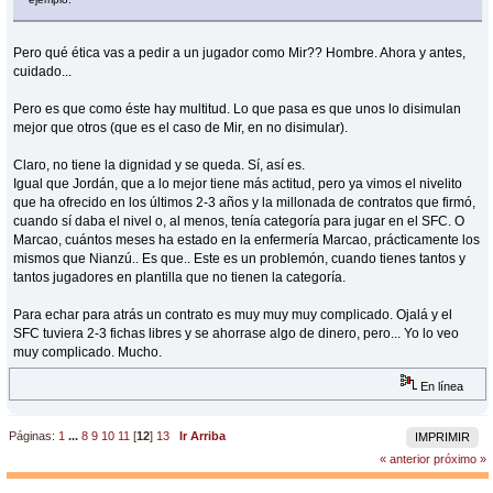
Pero qué ética vas a pedir a un jugador como Mir?? Hombre. Ahora y antes,
cuidado...
Pero es que como éste hay multitud. Lo que pasa es que unos lo disimulan
mejor que otros (que es el caso de Mir, en no disimular).
Claro, no tiene la dignidad y se queda. Sí, así es.
Igual que Jordán, que a lo mejor tiene más actitud, pero ya vimos el nivelito
que ha ofrecido en los últimos 2-3 años y la millonada de contratos que firmó,
cuando sí daba el nivel o, al menos, tenía categoría para jugar en el SFC. O
Marcao, cuántos meses ha estado en la enfermería Marcao, prácticamente los
mismos que Nianzú.. Es que.. Este es un problemón, cuando tienes tantos y
tantos jugadores en plantilla que no tienen la categoría.
Para echar para atrás un contrato es muy muy muy complicado. Ojalá y el
SFC tuviera 2-3 fichas libres y se ahorrase algo de dinero, pero... Yo lo veo
muy complicado. Mucho.
En línea
Páginas:
1
...
8
9
10
11
[
12
]
13
Ir Arriba
IMPRIMIR
« anterior
próximo »