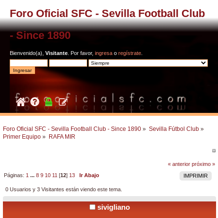
Foro Oficial SFC - Sevilla Football Club
- Since 1890
Bienvenido(a),
Visitante
. Por favor,
ingresa
o
regístrate
.
Foro Oficial SFC - Sevilla Football Club - Since 1890
»
Sevilla Fútbol Club
»
Primer Equipo
»
RAFA MIR
« anterior
próximo »
Páginas:
1
...
8
9
10
11
[
12
]
13
Ir Abajo
IMPRIMIR
0 Usuarios y 3 Visitantes están viendo este tema.
sivigliano