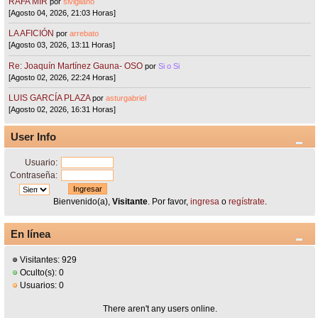
RAFA MIR
por
sivigliano
[Agosto 04, 2026, 21:03 Horas]
LA AFICIÓN
por
arrebato
[Agosto 03, 2026, 13:11 Horas]
Re: Joaquín Martínez Gauna- OSO
por
Si o Si
[Agosto 02, 2026, 22:24 Horas]
LUIS GARCÍA PLAZA
por
asturgabriel
[Agosto 02, 2026, 16:31 Horas]
User Info
Usuario:
Contraseña:
Bienvenido(a),
Visitante
. Por favor,
ingresa
o
regístrate
.
En línea
Visitantes: 929
Oculto(s): 0
Usuarios: 0
There aren't any users online.