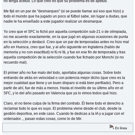
no tenga actitud. Lo que creo es que su problema es de aptitud.
Me fijé en un par de "desmarques" (si se puede llamar así eso que hizo) y
todo el mundo que ha jugado un poco al fútbol sabe, sin lugar a dudas, que
nadie le ha enseñado a este jugador realizar un desmarque.
Yo creo que el SFC lo fichó por aquella competición sub-21 o de olimpiada,
no me acuerdo exactamente, en la que jugó en algunas ocasiones de punta
en la selección y destacó. Creo que un par de temporadas antes no hizo mal
año en Huesca, creo que fue, y al año siguiente en Inglaterra (hablo de
memoria y no con exactitud) ni fú ni fá, y fue en ese fin de temporada y tras
aquella competición de la selección cuando fue fichado por Monchi (si no
recuerdo mal).
El primer año no fue malo del todo, aportaba algunas cosas. Sobre todo
entrando de atrás en velocidad o con potencia mejor dicho (que creo es la
mejor cualidad que tiene y un buen disparo si está bien perfilado). Pero a
partir de ahí, fue de más a menos. Hasta el nivelito de su último año en el
SFC, y lo del año pasado en Valencia que ya lo vimos todos qué hizo.
Claro, el no tiene culpa de la firma del contrato. Él tiene todo el derecho a
reclamar todo lo que es suyo. El problema viene desde el club, desde la
gestión deportiva, en este caso. Cuando te dedicas a la IA y a jugar con el
ordenador..., pasan estas cosas, como lo de Mir.
En línea