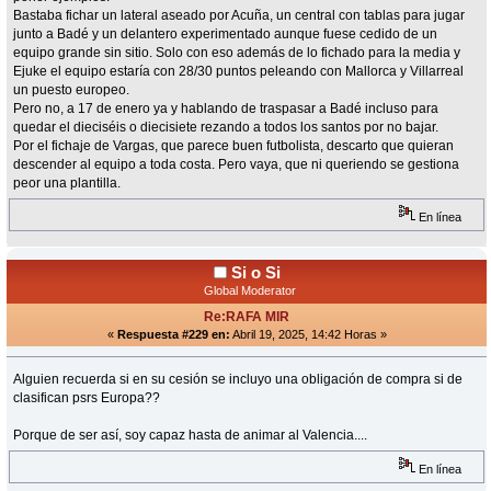
Bastaba fichar un lateral aseado por Acuña, un central con tablas para jugar
junto a Badé y un delantero experimentado aunque fuese cedido de un
equipo grande sin sitio. Solo con eso además de lo fichado para la media y
Ejuke el equipo estaría con 28/30 puntos peleando con Mallorca y Villarreal
un puesto europeo.
Pero no, a 17 de enero ya y hablando de traspasar a Badé incluso para
quedar el dieciséis o diecisiete rezando a todos los santos por no bajar.
Por el fichaje de Vargas, que parece buen futbolista, descarto que quieran
descender al equipo a toda costa. Pero vaya, que ni queriendo se gestiona
peor una plantilla.
En línea
Si o Si
Global Moderator
Re:RAFA MIR
«
Respuesta #229 en:
Abril 19, 2025, 14:42 Horas »
Alguien recuerda si en su cesión se incluyo una obligación de compra si de
clasifican psrs Europa??
Porque de ser así, soy capaz hasta de animar al Valencia....
En línea