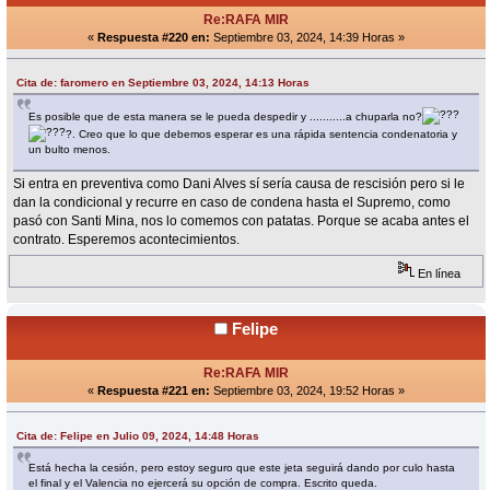
Re:RAFA MIR
«
Respuesta #220 en:
Septiembre 03, 2024, 14:39 Horas »
Cita de: faromero en Septiembre 03, 2024, 14:13 Horas
Es posible que de esta manera se le pueda despedir y ...........a chuparla no?
?. Creo que lo que debemos esperar es una rápida sentencia condenatoria y
un bulto menos.
Si entra en preventiva como Dani Alves sí sería causa de rescisión pero si le
dan la condicional y recurre en caso de condena hasta el Supremo, como
pasó con Santi Mina, nos lo comemos con patatas. Porque se acaba antes el
contrato. Esperemos acontecimientos.
En línea
Felipe
Re:RAFA MIR
«
Respuesta #221 en:
Septiembre 03, 2024, 19:52 Horas »
Cita de: Felipe en Julio 09, 2024, 14:48 Horas
Está hecha la cesión, pero estoy seguro que este jeta seguirá dando por culo hasta
el final y el Valencia no ejercerá su opción de compra. Escrito queda.