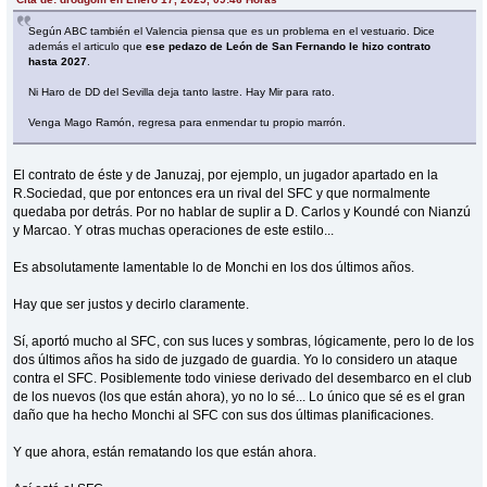
Según ABC también el Valencia piensa que es un problema en el vestuario. Dice
además el articulo que
ese pedazo de León de San Fernando le hizo contrato
hasta 2027
.
Ni Haro de DD del Sevilla deja tanto lastre. Hay Mir para rato.
Venga Mago Ramón, regresa para enmendar tu propio marrón.
El contrato de éste y de Januzaj, por ejemplo, un jugador apartado en la
R.Sociedad, que por entonces era un rival del SFC y que normalmente
quedaba por detrás. Por no hablar de suplir a D. Carlos y Koundé con Nianzú
y Marcao. Y otras muchas operaciones de este estilo...
Es absolutamente lamentable lo de Monchi en los dos últimos años.
Hay que ser justos y decirlo claramente.
Sí, aportó mucho al SFC, con sus luces y sombras, lógicamente, pero lo de los
dos últimos años ha sido de juzgado de guardia. Yo lo considero un ataque
contra el SFC. Posiblemente todo viniese derivado del desembarco en el club
de los nuevos (los que están ahora), yo no lo sé... Lo único que sé es el gran
daño que ha hecho Monchi al SFC con sus dos últimas planificaciones.
Y que ahora, están rematando los que están ahora.