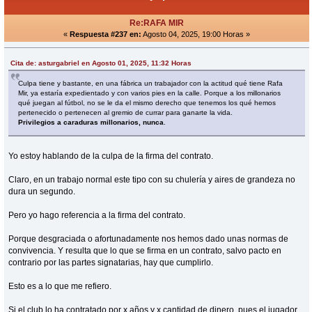
Re:RAFA MIR
«
Respuesta #237 en:
Agosto 04, 2025, 19:00 Horas »
Cita de: asturgabriel en Agosto 01, 2025, 11:32 Horas
Culpa tiene y bastante, en una fábrica un trabajador con la actitud qué tiene Rafa
Mir, ya estaría expedientado y con varios pies en la calle. Porque a los millonarios
qué juegan al fútbol, no se le da el mismo derecho que tenemos los qué hemos
pertenecido o pertenecen al gremio de currar para ganarte la vida.
Privilegios a caraduras millonarios, nunca
.
Yo estoy hablando de la culpa de la firma del contrato.
Claro, en un trabajo normal este tipo con su chulería y aires de grandeza no
dura un segundo.
Pero yo hago referencia a la firma del contrato.
Porque desgraciada o afortunadamente nos hemos dado unas normas de
convivencia. Y resulta que lo que se firma en un contrato, salvo pacto en
contrario por las partes signatarias, hay que cumplirlo.
Esto es a lo que me refiero.
Si el club lo ha contratado por x años y x cantidad de dinero, pues el jugador