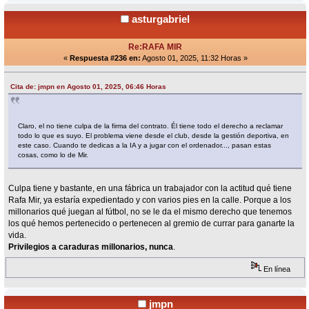
asturgabriel
Re:RAFA MIR
«
Respuesta #236 en:
Agosto 01, 2025, 11:32 Horas »
Cita de: jmpn en Agosto 01, 2025, 06:46 Horas
Claro, el no tiene culpa de la firma del contrato. Él tiene todo el derecho a reclamar
todo lo que es suyo. El problema viene desde el club, desde la gestión deportiva, en
este caso. Cuando te dedicas a la IA y a jugar con el ordenador..., pasan estas
cosas, como lo de Mir.
Culpa tiene y bastante, en una fábrica un trabajador con la actitud qué tiene
Rafa Mir, ya estaría expedientado y con varios pies en la calle. Porque a los
millonarios qué juegan al fútbol, no se le da el mismo derecho que tenemos
los qué hemos pertenecido o pertenecen al gremio de currar para ganarte la
vida.
Privilegios a caraduras millonarios, nunca
.
En línea
jmpn