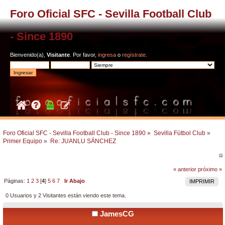
Foro Oficial SFC - Sevilla Football Club
- Since 1890
Bienvenido(a),
Visitante
. Por favor,
ingresa
o
regístrate
.
Foro Oficial SFC - Sevilla Football Club - Since 1890
»
Sevilla Fútbol Club
»
Primer Equipo
»
Re: JUANLU SÁNCHEZ
« anterior
próximo »
Páginas:
1
2
3
[
4
]
5
6
7
Ir Abajo
IMPRIMIR
0 Usuarios y 2 Visitantes están viendo este tema.
JamesCG