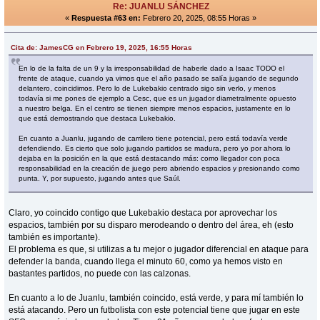
Re: JUANLU SÁNCHEZ
«
Respuesta #63 en:
Febrero 20, 2025, 08:55 Horas »
Cita de: JamesCG en Febrero 19, 2025, 16:55 Horas
En lo de la falta de un 9 y la irresponsabilidad de haberle dado a Isaac TODO el
frente de ataque, cuando ya vimos que el año pasado se salía jugando de segundo
delantero, coincidimos. Pero lo de Lukebakio centrado sigo sin verlo, y menos
todavía si me pones de ejemplo a Cesc, que es un jugador diametralmente opuesto
a nuestro belga. En el centro se tienen siempre menos espacios, justamente en lo
que está demostrando que destaca Lukebakio.
En cuanto a Juanlu, jugando de carrilero tiene potencial, pero está todavía verde
defendiendo. Es cierto que solo jugando partidos se madura, pero yo por ahora lo
dejaba en la posición en la que está destacando más: como llegador con poca
responsabilidad en la creación de juego pero abriendo espacios y presionando como
punta. Y, por supuesto, jugando antes que Saúl.
Claro, yo coincido contigo que Lukebakio destaca por aprovechar los
espacios, también por su disparo merodeando o dentro del área, eh (esto
también es importante).
El problema es que, si utilizas a tu mejor o jugador diferencial en ataque para
defender la banda, cuando llega el minuto 60, como ya hemos visto en
bastantes partidos, no puede con las calzonas.
En cuanto a lo de Juanlu, también coincido, está verde, y para mí también lo
está atacando. Pero un futbolista con este potencial tiene que jugar en este