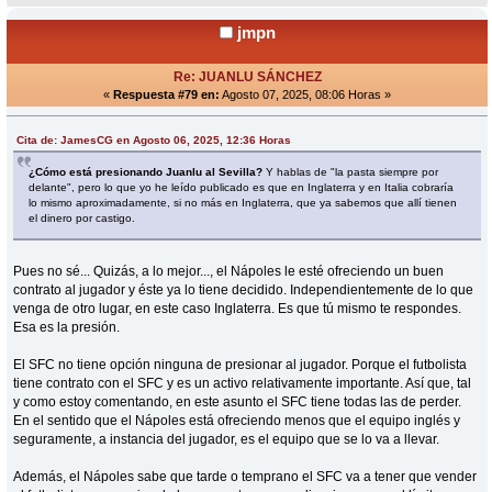
jmpn
Re: JUANLU SÁNCHEZ
«
Respuesta #79 en:
Agosto 07, 2025, 08:06 Horas »
Cita de: JamesCG en Agosto 06, 2025, 12:36 Horas
¿Cómo está presionando Juanlu al Sevilla?
Y hablas de "la pasta siempre por
delante", pero lo que yo he leído publicado es que en Inglaterra y en Italia cobraría
lo mismo aproximadamente, si no más en Inglaterra, que ya sabemos que allí tienen
el dinero por castigo.
Pues no sé... Quizás, a lo mejor..., el Nápoles le esté ofreciendo un buen
contrato al jugador y éste ya lo tiene decidido. Independientemente de lo que
venga de otro lugar, en este caso Inglaterra. Es que tú mismo te respondes.
Esa es la presión.
El SFC no tiene opción ninguna de presionar al jugador. Porque el futbolista
tiene contrato con el SFC y es un activo relativamente importante. Así que, tal
y como estoy comentando, en este asunto el SFC tiene todas las de perder.
En el sentido que el Nápoles está ofreciendo menos que el equipo inglés y
seguramente, a instancia del jugador, es el equipo que se lo va a llevar.
Además, el Nápoles sabe que tarde o temprano el SFC va a tener que vender