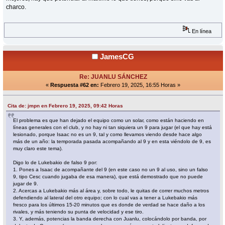
charco.
En línea
JamesCG
Re: JUANLU SÁNCHEZ
«
Respuesta #62 en:
Febrero 19, 2025, 16:55 Horas »
Cita de: jmpn en Febrero 19, 2025, 09:42 Horas
El problema es que han dejado el equipo como un solar, como están haciendo en
líneas generales con el club, y no hay ni tan siquiera un 9 para jugar (el que hay está
lesionado, porque Isaac no es un 9, tal y como llevamos viendo desde hace algo
más de un año: la temporada pasada acompañando al 9 y en esta viéndolo de 9, es
muy claro este tema).
Digo lo de Lukebakio de falso 9 por:
1. Pones a Isaac de acompañante del 9 (en este caso no un 9 al uso, sino un falso
9, tipo Cesc cuando jugaba de esa manera), que está demostrado que no puede
jugar de 9.
2. Acercas a Lukebakio más al área y, sobre todo, le quitas de correr muchos metros
defendiendo al lateral del otro equipo; con lo cual vas a tener a Lukebakio más
fresco para los últimos 15-20 minutos que es donde de verdad se hace daño a los
rivales, y más teniendo su punta de velocidad y ese tiro.
3. Y, además, potencias la banda derecha con Juanlu, colocándolo por banda, por