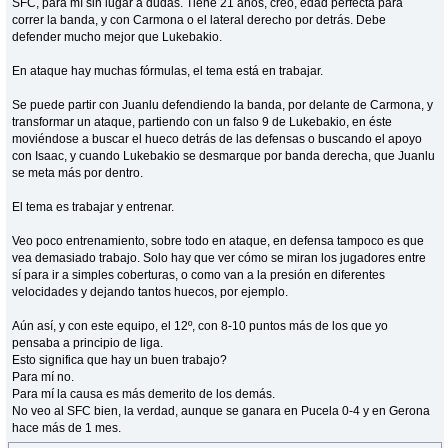
SFC, para mí sin lugar a dudas. Tiene 21 años, creo, edad perfecta para
correr la banda, y con Carmona o el lateral derecho por detrás. Debe
defender mucho mejor que Lukebakio.
En ataque hay muchas fórmulas, el tema está en trabajar.
Se puede partir con Juanlu defendiendo la banda, por delante de Carmona, y
transformar un ataque, partiendo con un falso 9 de Lukebakio, en éste
moviéndose a buscar el hueco detrás de las defensas o buscando el apoyo
con Isaac, y cuando Lukebakio se desmarque por banda derecha, que Juanlu
se meta más por dentro.
El tema es trabajar y entrenar.
Veo poco entrenamiento, sobre todo en ataque, en defensa tampoco es que
vea demasiado trabajo. Solo hay que ver cómo se miran los jugadores entre
sí para ir a simples coberturas, o como van a la presión en diferentes
velocidades y dejando tantos huecos, por ejemplo.
Aún así, y con este equipo, el 12º, con 8-10 puntos más de los que yo
pensaba a principio de liga.
Esto significa que hay un buen trabajo?
Para mí no.
Para mí la causa es más demerito de los demás.
No veo al SFC bien, la verdad, aunque se ganara en Pucela 0-4 y en Gerona
hace más de 1 mes.