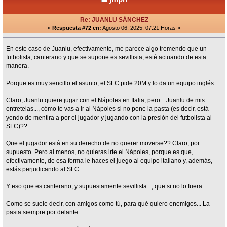
Re: JUANLU SÁNCHEZ
«
Respuesta #72 en:
Agosto 06, 2025, 07:21 Horas »
En este caso de Juanlu, efectivamente, me parece algo tremendo que un
futbolista, canterano y que se supone es sevillista, esté actuando de esta
manera.
Porque es muy sencillo el asunto, el SFC pide 20M y lo da un equipo inglés.
Claro, Juanlu quiere jugar con el Nápoles en Italia, pero... Juanlu de mis
entretelas..., cómo te vas a ir al Nápoles si no pone la pasta (es decir, está
yendo de mentira a por el jugador y jugando con la presión del futbolista al
SFC)??
Que el jugador está en su derecho de no querer moverse?? Claro, por
supuesto. Pero al menos, no quieras irte el Nápoles, porque es que,
efectivamente, de esa forma le haces el juego al equipo italiano y, además,
estás perjudicando al SFC.
Y eso que es canterano, y supuestamente sevillista..., que si no lo fuera...
Como se suele decir, con amigos como tú, para qué quiero enemigos... La
pasta siempre por delante.