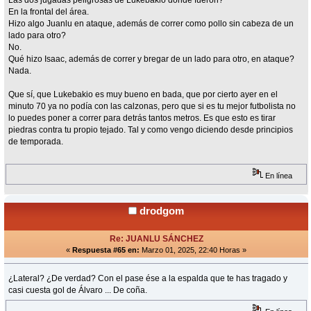
Las dos jugadas peligrosas de Lukebakio dónde fueron?
En la frontal del área.
Hizo algo Juanlu en ataque, además de correr como pollo sin cabeza de un
lado para otro?
No.
Qué hizo Isaac, además de correr y bregar de un lado para otro, en ataque?
Nada.
Que sí, que Lukebakio es muy bueno en bada, que por cierto ayer en el
minuto 70 ya no podía con las calzonas, pero que si es tu mejor futbolista no
lo puedes poner a correr para detrás tantos metros. Es que esto es tirar
piedras contra tu propio tejado. Tal y como vengo diciendo desde principios
de temporada.
En línea
drodgom
Re: JUANLU SÁNCHEZ
«
Respuesta #65 en:
Marzo 01, 2025, 22:40 Horas »
¿Lateral? ¿De verdad? Con el pase ése a la espalda que te has tragado y
casi cuesta gol de Álvaro ... De coña.