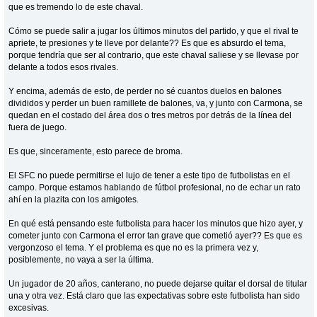
que es tremendo lo de este chaval.
Cómo se puede salir a jugar los últimos minutos del partido, y que el rival te
apriete, te presiones y te lleve por delante?? Es que es absurdo el tema,
porque tendría que ser al contrario, que este chaval saliese y se llevase por
delante a todos esos rivales.
Y encima, además de esto, de perder no sé cuantos duelos en balones
divididos y perder un buen ramillete de balones, va, y junto con Carmona, se
quedan en el costado del área dos o tres metros por detrás de la línea del
fuera de juego.
Es que, sinceramente, esto parece de broma.
El SFC no puede permitirse el lujo de tener a este tipo de futbolistas en el
campo. Porque estamos hablando de fútbol profesional, no de echar un rato
ahí en la plazita con los amigotes.
En qué está pensando este futbolista para hacer los minutos que hizo ayer, y
cometer junto con Carmona el error tan grave que cometió ayer?? Es que es
vergonzoso el tema. Y el problema es que no es la primera vez y,
posiblemente, no vaya a ser la última.
Un jugador de 20 años, canterano, no puede dejarse quitar el dorsal de titular
una y otra vez. Está claro que las expectativas sobre este futbolista han sido
excesivas.