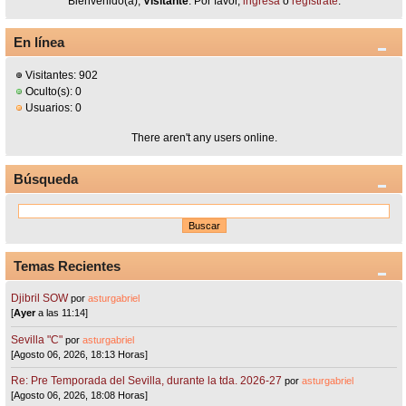
Bienvenido(a),
Visitante
. Por favor,
ingresa
o
regístrate
.
En línea
Visitantes: 902
Oculto(s): 0
Usuarios: 0
There aren't any users online.
Búsqueda
Temas Recientes
Djibril SOW
por
asturgabriel
[
Ayer
a las 11:14]
Sevilla "C"
por
asturgabriel
[Agosto 06, 2026, 18:13 Horas]
Re: Pre Temporada del Sevilla, durante la tda. 2026-27
por
asturgabriel
[Agosto 06, 2026, 18:08 Horas]