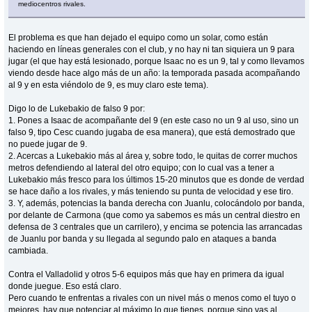
mediocentros rivales.
El problema es que han dejado el equipo como un solar, como están
haciendo en líneas generales con el club, y no hay ni tan siquiera un 9 para
jugar (el que hay está lesionado, porque Isaac no es un 9, tal y como llevamos
viendo desde hace algo más de un año: la temporada pasada acompañando
al 9 y en esta viéndolo de 9, es muy claro este tema).
Digo lo de Lukebakio de falso 9 por:
1. Pones a Isaac de acompañante del 9 (en este caso no un 9 al uso, sino un
falso 9, tipo Cesc cuando jugaba de esa manera), que está demostrado que
no puede jugar de 9.
2. Acercas a Lukebakio más al área y, sobre todo, le quitas de correr muchos
metros defendiendo al lateral del otro equipo; con lo cual vas a tener a
Lukebakio más fresco para los últimos 15-20 minutos que es donde de verdad
se hace daño a los rivales, y más teniendo su punta de velocidad y ese tiro.
3. Y, además, potencias la banda derecha con Juanlu, colocándolo por banda,
por delante de Carmona (que como ya sabemos es más un central diestro en
defensa de 3 centrales que un carrilero), y encima se potencia las arrancadas
de Juanlu por banda y su llegada al segundo palo en ataques a banda
cambiada.
Contra el Valladolid y otros 5-6 equipos más que hay en primera da igual
donde juegue. Eso está claro.
Pero cuando te enfrentas a rivales con un nivel más o menos como el tuyo o
mejores, hay que potenciar al máximo lo que tienes, porque sino vas al