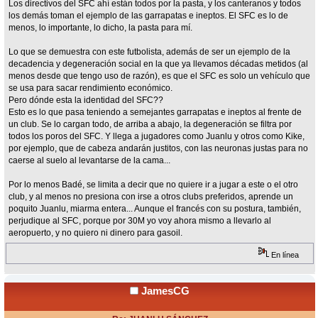
Los directivos del SFC ahí están todos por la pasta, y los canteranos y todos
los demás toman el ejemplo de las garrapatas e ineptos. El SFC es lo de
menos, lo importante, lo dicho, la pasta para mí.
Lo que se demuestra con este futbolista, además de ser un ejemplo de la
decadencia y degeneración social en la que ya llevamos décadas metidos (al
menos desde que tengo uso de razón), es que el SFC es solo un vehículo que
se usa para sacar rendimiento económico.
Pero dónde esta la identidad del SFC??
Esto es lo que pasa teniendo a semejantes garrapatas e ineptos al frente de
un club. Se lo cargan todo, de arriba a abajo, la degeneración se filtra por
todos los poros del SFC. Y llega a jugadores como Juanlu y otros como Kike,
por ejemplo, que de cabeza andarán justitos, con las neuronas justas para no
caerse al suelo al levantarse de la cama...
Por lo menos Badé, se limita a decir que no quiere ir a jugar a este o el otro
club, y al menos no presiona con irse a otros clubs preferidos, aprende un
poquito Juanlu, miarma entera... Aunque el francés con su postura, también,
perjudique al SFC, porque por 30M yo voy ahora mismo a llevarlo al
aeropuerto, y no quiero ni dinero para gasoil.
En línea
JamesCG