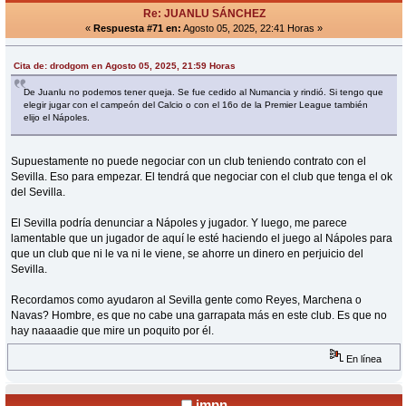
Re: JUANLU SÁNCHEZ
«
Respuesta #71 en:
Agosto 05, 2025, 22:41 Horas »
Cita de: drodgom en Agosto 05, 2025, 21:59 Horas
De Juanlu no podemos tener queja. Se fue cedido al Numancia y rindió. Si tengo que
elegir jugar con el campeón del Calcio o con el 16o de la Premier League también
elijo el Nápoles.
Supuestamente no puede negociar con un club teniendo contrato con el
Sevilla. Eso para empezar. El tendrá que negociar con el club que tenga el ok
del Sevilla.
El Sevilla podría denunciar a Nápoles y jugador. Y luego, me parece
lamentable que un jugador de aquí le esté haciendo el juego al Nápoles para
que un club que ni le va ni le viene, se ahorre un dinero en perjuicio del
Sevilla.
Recordamos como ayudaron al Sevilla gente como Reyes, Marchena o
Navas? Hombre, es que no cabe una garrapata más en este club. Es que no
hay naaaadie que mire un poquito por él.
En línea
jmpn