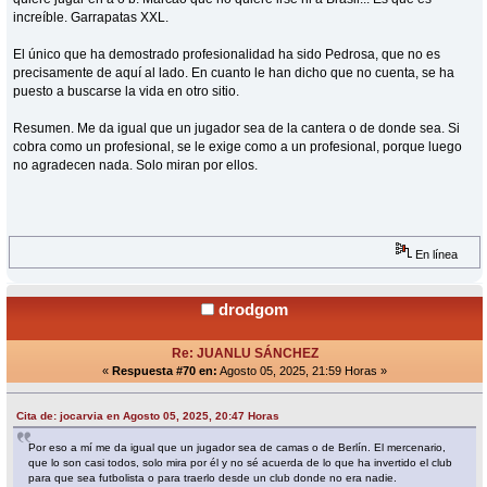
increíble. Garrapatas XXL.
El único que ha demostrado profesionalidad ha sido Pedrosa, que no es
precisamente de aquí al lado. En cuanto le han dicho que no cuenta, se ha
puesto a buscarse la vida en otro sitio.
Resumen. Me da igual que un jugador sea de la cantera o de donde sea. Si
cobra como un profesional, se le exige como a un profesional, porque luego
no agradecen nada. Solo miran por ellos.
En línea
drodgom
Re: JUANLU SÁNCHEZ
«
Respuesta #70 en:
Agosto 05, 2025, 21:59 Horas »
Cita de: jocarvia en Agosto 05, 2025, 20:47 Horas
Por eso a mí me da igual que un jugador sea de camas o de Berlín. El mercenario,
que lo son casi todos, solo mira por él y no sé acuerda de lo que ha invertido el club
para que sea futbolista o para traerlo desde un club donde no era nadie.