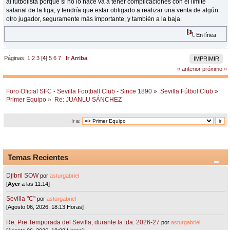
al futbolista porque si no lo hace va a tener complicaciones con el límite
salarial de la liga, y tendría que estar obligado a realizar una venta de algún
otro jugador, seguramente más importante, y también a la baja.
En línea
Páginas:
1
2
3
[
4
]
5
6
7
Ir Arriba
IMPRIMIR
« anterior
próximo »
Foro Oficial SFC - Sevilla Football Club - Since 1890
»
Sevilla Fútbol Club
»
Primer Equipo
»
Re: JUANLU SÁNCHEZ
Ir a:
Temas Recientes
Djibril SOW
por
asturgabriel
[
Ayer
a las 11:14]
Sevilla "C"
por
asturgabriel
[Agosto 06, 2026, 18:13 Horas]
Re: Pre Temporada del Sevilla, durante la tda. 2026-27
por
asturgabriel