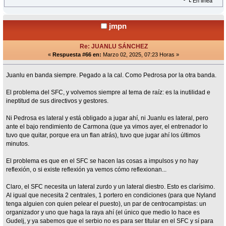
En línea
jmpn
Re: JUANLU SÁNCHEZ
«
Respuesta #66 en:
Marzo 02, 2025, 07:23 Horas »
Juanlu en banda siempre. Pegado a la cal. Como Pedrosa por la otra banda.
El problema del SFC, y volvemos siempre al tema de raíz: es la inutilidad e
ineptitud de sus directivos y gestores.
Ni Pedrosa es lateral y está obligado a jugar ahí, ni Juanlu es lateral, pero
ante el bajo rendimiento de Carmona (que ya vimos ayer, el entrenador lo
tuvo que quitar, porque era un flan atrás), tuvo que jugar ahí los últimos
minutos.
El problema es que en el SFC se hacen las cosas a impulsos y no hay
reflexión, o si existe reflexión ya vemos cómo reflexionan...
Claro, el SFC necesita un lateral zurdo y un lateral diestro. Esto es clarísimo.
Al igual que necesita 2 centrales, 1 portero en condiciones (para que Nyland
tenga alguien con quien pelear el puesto), un par de centrocampistas: un
organizador y uno que haga la raya ahí (el único que medio lo hace es
Gudelj, y ya sabemos que el serbio no es para ser titular en el SFC y sí para