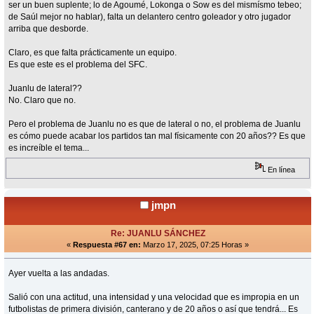
ser un buen suplente; lo de Agoumé, Lokonga o Sow es del mismísmo tebeo;
de Saúl mejor no hablar), falta un delantero centro goleador y otro jugador
arriba que desborde.
Claro, es que falta prácticamente un equipo.
Es que este es el problema del SFC.
Juanlu de lateral??
No. Claro que no.
Pero el problema de Juanlu no es que de lateral o no, el problema de Juanlu
es cómo puede acabar los partidos tan mal físicamente con 20 años?? Es que
es increíble el tema...
En línea
jmpn
Re: JUANLU SÁNCHEZ
«
Respuesta #67 en:
Marzo 17, 2025, 07:25 Horas »
Ayer vuelta a las andadas.
Salió con una actitud, una intensidad y una velocidad que es impropia en un
futbolistas de primera división, canterano y de 20 años o así que tendrá... Es