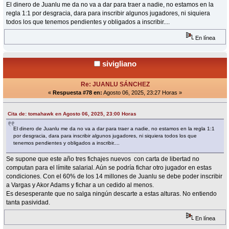
El dinero de Juanlu me da no va a dar para traer a nadie, no estamos en la
regla 1:1 por desgracia, dara para inscribir algunos jugadores, ni siquiera
todos los que tenemos pendientes y obligados a inscribir....
En línea
sivigliano
Re: JUANLU SÁNCHEZ
«
Respuesta #78 en:
Agosto 06, 2025, 23:27 Horas »
Cita de: tomahawk en Agosto 06, 2025, 23:00 Horas
El dinero de Juanlu me da no va a dar para traer a nadie, no estamos en la regla 1:1
por desgracia, dara para inscribir algunos jugadores, ni siquiera todos los que
tenemos pendientes y obligados a inscribir....
Se supone que este año tres fichajes nuevos con carta de libertad no
computan para el límite salarial. Aún se podría fichar otro jugador en estas
condiciones. Con el 60% de los 14 millones de Juanlu se debe poder inscribir
a Vargas y Akor Adams y fichar a un cedido al menos.
Es desesperante que no salga ningún descarte a estas alturas. No entiendo
tanta pasividad.
En línea