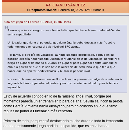
Re: JUANLU SÁNCHEZ
«
Respuesta #60 en:
Febrero 18, 2025, 12:11 Horas »
Cita de: jmpn en Febrero 18, 2025, 09:06 Horas
Parece que tras el vergonzoso robo de balón que le hizo el lateral zurdo del Getafe
se ha espabilado.
Un jugador que tiene el potencial que tiene Juanlu debe destacar más. Y, sobre
todo, teniendo en cuenta el bajo nivel del SFC actual.
Por tanto, el otro día en Valladolid, aunque jugando desubicado, porque en su
posición debería haber jugado Lukebakio y Juanlu en la de Lukebakio, porque ni el
belga es jugador de banda ni Juanlu es jugador para jugar por dentro (aunque el
otro día pareciese que sí lo son ante la ausencia de rival), hizo lo que tenía que
hacer, que es apretar, pedir el balón, y buscar la portería rival.
Por cierto, buena finalización en las 3 que tuvo. La primera tuvo algo de suerte, en la
segunda le hizo un paradón el portero y no tuvo suerte con el palo, y en la tercera
imparable.
Estoy de acuerdo contigo en lo de la "ausencia" del rival, porque por
momentos parecía un entrenamiento para dejar al Sevilla salir con la pelota
como García Pimienta había ensayado, pero no coincido en lo que tanto
repites de poner a Lukebakio más centrado.
Primero de todo, porque está destacando mucho durante toda la temporada
donde precisamente juega partido tras partido, que es en la banda.