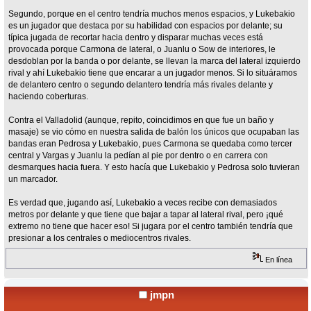
Segundo, porque en el centro tendría muchos menos espacios, y Lukebakio
es un jugador que destaca por su habilidad con espacios por delante; su
típica jugada de recortar hacia dentro y disparar muchas veces está
provocada porque Carmona de lateral, o Juanlu o Sow de interiores, le
desdoblan por la banda o por delante, se llevan la marca del lateral izquierdo
rival y ahí Lukebakio tiene que encarar a un jugador menos. Si lo situáramos
de delantero centro o segundo delantero tendría más rivales delante y
haciendo coberturas.
Contra el Valladolid (aunque, repito, coincidimos en que fue un baño y
masaje) se vio cómo en nuestra salida de balón los únicos que ocupaban las
bandas eran Pedrosa y Lukebakio, pues Carmona se quedaba como tercer
central y Vargas y Juanlu la pedían al pie por dentro o en carrera con
desmarques hacia fuera. Y esto hacía que Lukebakio y Pedrosa solo tuvieran
un marcador.
Es verdad que, jugando así, Lukebakio a veces recibe con demasiados
metros por delante y que tiene que bajar a tapar al lateral rival, pero ¡qué
extremo no tiene que hacer eso! Si jugara por el centro también tendría que
presionar a los centrales o mediocentros rivales.
En línea
jmpn