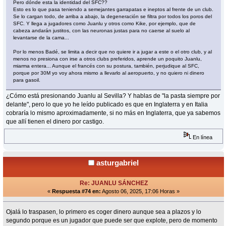
Pero dónde esta la identidad del SFC??
Esto es lo que pasa teniendo a semejantes garrapatas e ineptos al frente de un club.
Se lo cargan todo, de arriba a abajo, la degeneración se filtra por todos los poros del
SFC. Y llega a jugadores como Juanlu y otros como Kike, por ejemplo, que de
cabeza andarán justitos, con las neuronas justas para no caerse al suelo al
levantarse de la cama...
Por lo menos Badé, se limita a decir que no quiere ir a jugar a este o el otro club, y al
menos no presiona con irse a otros clubs preferidos, aprende un poquito Juanlu,
miarma entera... Aunque el francés con su postura, también, perjudique al SFC,
porque por 30M yo voy ahora mismo a llevarlo al aeropuerto, y no quiero ni dinero
para gasoil.
¿Cómo está presionando Juanlu al Sevilla? Y hablas de "la pasta siempre por
delante", pero lo que yo he leído publicado es que en Inglaterra y en Italia
cobraría lo mismo aproximadamente, si no más en Inglaterra, que ya sabemos
que allí tienen el dinero por castigo.
En línea
asturgabriel
Re: JUANLU SÁNCHEZ
«
Respuesta #74 en:
Agosto 06, 2025, 17:06 Horas »
Ojalá lo traspasen, lo primero es coger dinero aunque sea a plazos y lo
segundo porque es un jugador que puede ser que explote, pero de momento