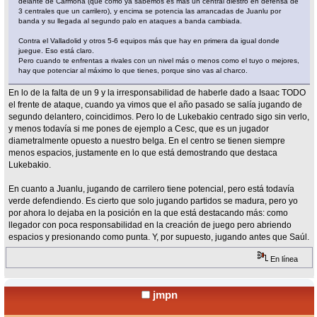
delante de Carmona (que como ya sabemos es más un central diestro en defensa de
3 centrales que un carrilero), y encima se potencia las arrancadas de Juanlu por
banda y su llegada al segundo palo en ataques a banda cambiada.
Contra el Valladolid y otros 5-6 equipos más que hay en primera da igual donde
juegue. Eso está claro.
Pero cuando te enfrentas a rivales con un nivel más o menos como el tuyo o mejores,
hay que potenciar al máximo lo que tienes, porque sino vas al charco.
En lo de la falta de un 9 y la irresponsabilidad de haberle dado a Isaac TODO
el frente de ataque, cuando ya vimos que el año pasado se salía jugando de
segundo delantero, coincidimos. Pero lo de Lukebakio centrado sigo sin verlo,
y menos todavía si me pones de ejemplo a Cesc, que es un jugador
diametralmente opuesto a nuestro belga. En el centro se tienen siempre
menos espacios, justamente en lo que está demostrando que destaca
Lukebakio.
En cuanto a Juanlu, jugando de carrilero tiene potencial, pero está todavía
verde defendiendo. Es cierto que solo jugando partidos se madura, pero yo
por ahora lo dejaba en la posición en la que está destacando más: como
llegador con poca responsabilidad en la creación de juego pero abriendo
espacios y presionando como punta. Y, por supuesto, jugando antes que Saúl.
En línea
jmpn