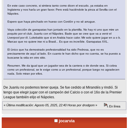
En este caso concreto, si sintiera tanto como dicen el escudo, ya estaba en
Inglaterra y nos haría un gran favor. Pero está haciéndole la pinza al Sevilla con el
Nápoles.
Espero que haya pinchado en hueso con Cordón y no sé arrugue.
Vaya colección de garrapatas han juntado en la plantilla. No hay ni uno que mire un
poquito por el club. Juanlu con el Nápoles. Bade que se cree que va a venir el
Liverpool por él. Lukebakio que si en Arabia hace calor. Mir solo quiere jugar en a o b.
Marcao que no quiere irse ni a Brasil... Es que es increíble. Garrapatas XXL.
El único que ha demostrado profesionalidad ha sido Pedrosa, que no es
precisamente de aquí al lado. En cuanto le han dicho que no cuenta, se ha puesto a
buscarse la vida en otro sitio.
Resumen. Me da igual que un jugador sea de la cantera o de donde sea. Si cobra
como un profesional, se le exige como a un profesional, porque luego no agradecen
nada. Solo miran por ellos.
De Juanlu no podemos tener queja. Se fue cedido al Mirandés y rindió. Si
tengo que elegir jugar con el campeón del Calcio o con el 16o de la Premier
League también elijo el Nápoles.
«
Última modificación: Agosto 05, 2025, 22:40 Horas por drodgom
»
En línea
jocarvia