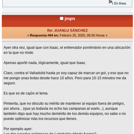
En línea
jmpn
Re: JUANLU SÁNCHEZ
«
Respuesta #64 en:
Febrero 25, 2025, 09:26 Horas »
Ayer otra vez, igual que con Isaac, el entrenador poniéndolo en una ubicación
en la que no rinde.
Apenas aportó nada, lógicamente, igual que Isaac.
Claro, contra el Valladolid hasta yo soy capaz de marcar un gol, y eso que no
me pongo unas botas desde hace 10 años. Pero para 10-15 minutos me da
seguro.
Es que es de cajón el tema.
Pimienta, que no discuto su mérito de mantener al equipo fuera de peligro,
por ahora... (que yo todavía no echo las campanas al vuelo...), aunque
también digo que hay mucho demérito de los demás equipos, no sabe o no
puede optimizar más los recursos que tienes.
Por ejemplo ayer: