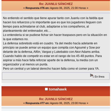
Re: JUANLU SÁNCHEZ
«
Respuesta #76 en:
Agosto 06, 2025, 21:00 Horas »
No entiendo el sentido que tiene apurar tanto con Juanlu con la faldita que
hacen los refuerzos y lo importante que es que los jugadores lleguen con
tiempo para aclimatarse al club, adaptarse a los compañeros, al
planteamiento del entrenador, etc....
Lo entenderia si se pudiese fichar sin hacer traspasos pero en la situación en
la que estamos no.
La defensa sobretodo está en cuadro. Ya del medio hacía adelante en
principio se puede armar un equipo que compita con Agoumé y Sow por
delante de la defensa, Alfón, Vargas y Lukebakio con Akor Adams arriba.
Cuando hablo de competir es estar en el rango de los 45-48 puntos. Para
aspirar a más hace falta reforzar aparte de la defensa, la media con un
organizador y al menos un punta.
Pero un central y un lateral derecho hacen falta como el comer para YA.
En línea
tomahawk
Re: JUANLU SÁNCHEZ
«
Respuesta #77 en:
Agosto 06, 2025, 23:00 Horas »