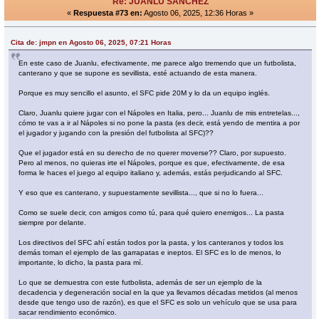
Re: JUANLU SÁNCHEZ
«
Respuesta #73 en:
Agosto 06, 2025, 12:36 Horas »
Cita de: jmpn en Agosto 06, 2025, 07:21 Horas
En este caso de Juanlu, efectivamente, me parece algo tremendo que un futbolista,
canterano y que se supone es sevillista, esté actuando de esta manera.
Porque es muy sencillo el asunto, el SFC pide 20M y lo da un equipo inglés.
Claro, Juanlu quiere jugar con el Nápoles en Italia, pero... Juanlu de mis entretelas...,
cómo te vas a ir al Nápoles si no pone la pasta (es decir, está yendo de mentira a por
el jugador y jugando con la presión del futbolista al SFC)??
Que el jugador está en su derecho de no querer moverse?? Claro, por supuesto.
Pero al menos, no quieras irte el Nápoles, porque es que, efectivamente, de esa
forma le haces el juego al equipo italiano y, además, estás perjudicando al SFC.
Y eso que es canterano, y supuestamente sevillista..., que si no lo fuera...
Como se suele decir, con amigos como tú, para qué quiero enemigos... La pasta
siempre por delante.
Los directivos del SFC ahí están todos por la pasta, y los canteranos y todos los
demás toman el ejemplo de las garrapatas e ineptos. El SFC es lo de menos, lo
importante, lo dicho, la pasta para mí.
Lo que se demuestra con este futbolista, además de ser un ejemplo de la
decadencia y degeneración social en la que ya llevamos décadas metidos (al menos
desde que tengo uso de razón), es que el SFC es solo un vehículo que se usa para
sacar rendimiento económico.