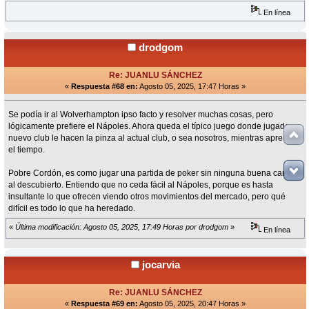
En línea
drodgom
Re: JUANLU SÁNCHEZ
«
Respuesta #68 en:
Agosto 05, 2025, 17:47 Horas »
Se podía ir al Wolverhampton ipso facto y resolver muchas cosas, pero
lógicamente prefiere el Nápoles. Ahora queda el típico juego donde jugador y
nuevo club le hacen la pinza al actual club, o sea nosotros, mientras apremia
el tiempo.
Pobre Cordón, es como jugar una partida de poker sin ninguna buena carta y
al descubierto. Entiendo que no ceda fácil al Nápoles, porque es hasta
insultante lo que ofrecen viendo otros movimientos del mercado, pero qué
difícil es todo lo que ha heredado.
«
Última modificación: Agosto 05, 2025, 17:49 Horas por drodgom
»
En línea
jocarvia
Re: JUANLU SÁNCHEZ
«
Respuesta #69 en:
Agosto 05, 2025, 20:47 Horas »