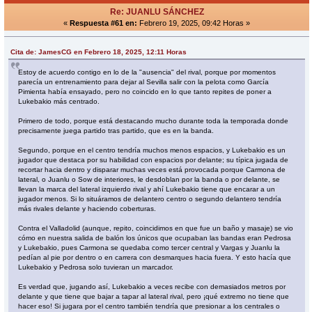
Re: JUANLU SÁNCHEZ
«
Respuesta #61 en:
Febrero 19, 2025, 09:42 Horas »
Cita de: JamesCG en Febrero 18, 2025, 12:11 Horas
Estoy de acuerdo contigo en lo de la "ausencia" del rival, porque por momentos
parecía un entrenamiento para dejar al Sevilla salir con la pelota como García
Pimienta había ensayado, pero no coincido en lo que tanto repites de poner a
Lukebakio más centrado.
Primero de todo, porque está destacando mucho durante toda la temporada donde
precisamente juega partido tras partido, que es en la banda.
Segundo, porque en el centro tendría muchos menos espacios, y Lukebakio es un
jugador que destaca por su habilidad con espacios por delante; su típica jugada de
recortar hacia dentro y disparar muchas veces está provocada porque Carmona de
lateral, o Juanlu o Sow de interiores, le desdoblan por la banda o por delante, se
llevan la marca del lateral izquierdo rival y ahí Lukebakio tiene que encarar a un
jugador menos. Si lo situáramos de delantero centro o segundo delantero tendría
más rivales delante y haciendo coberturas.
Contra el Valladolid (aunque, repito, coincidimos en que fue un baño y masaje) se vio
cómo en nuestra salida de balón los únicos que ocupaban las bandas eran Pedrosa
y Lukebakio, pues Carmona se quedaba como tercer central y Vargas y Juanlu la
pedían al pie por dentro o en carrera con desmarques hacia fuera. Y esto hacía que
Lukebakio y Pedrosa solo tuvieran un marcador.
Es verdad que, jugando así, Lukebakio a veces recibe con demasiados metros por
delante y que tiene que bajar a tapar al lateral rival, pero ¡qué extremo no tiene que
hacer eso! Si jugara por el centro también tendría que presionar a los centrales o