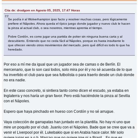
Cita de: drodgom en Agosto 05, 2025, 17:47 Horas
Se podía ir al Wolverhampton ipso facto y resolver muchas cosas, pero lógicamente
prefiere el Nápoles. Ahora queda el típico juego donde jugador y nuevo club le hacen
la pinza al actual club, o sea nosotros, mientras apremia el tiempo.
Pobre Cordón, es como jugar una partida de poker sin ninguna buena carta y al
descubierto. Entiendo que no ceda fácil al Nápoles, porque es hasta insultante lo
que ofrecen viendo otros movimientos del mercado, pero qué difícil es todo lo que ha
heredado.
Por eso a mí me da igual que un jugador sea de camas o de Berlín. El
mercenario, que lo son casi todos, solo mira por él y no sé acuerda de lo que
ha invertido el club para que sea futbolista o para traerlo desde un club donde
no era nadie.
En este caso concreto, si sintiera tanto como dicen el escudo, ya estaba en
Inglaterra y nos haría un gran favor. Pero está haciéndole la pinza al Sevilla
con el Nápoles.
Espero que haya pinchado en hueso con Cordón y no sé arrugue.
Vaya colección de garrapatas han juntado en la plantilla. No hay ni uno que
mire un poquito por el club. Juanlu con el Nápoles. Bade que se cree que va a
venir el Liverpool por él. Lukebakio que si en Arabia hace calor. Mir solo
quiere jugar en a o b. Marcao que no quiere irse ni a Brasil... Es que es