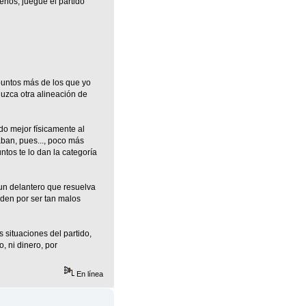
enos, juegue el partido
puntos más de los que yo
duzca otra alineación de
do mejor físicamente al
aban, pues..., poco más
ntos te lo dan la categoría
 un delantero que resuelva
 den por ser tan malos
 situaciones del partido,
, ni dinero, por
En línea