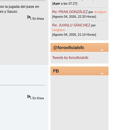
[
Ayer
a las 07:27]
kio la jugada del pase en
tes y Sauzo.
Re: FRAN GONZÁLEZ
por
drodgom
[Agosto 04, 2026, 22:33 Horas]
En línea
Re: JUANLU SÁNCHEZ
por
sivigliano
[Agosto 04, 2026, 21:14 Horas]
@forooficialsfc
Tweets by forooficialsfc
FB
En línea