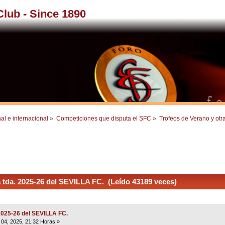
 Club - Since 1890
al e internacional
»
Competiciones que disputa el SFC
»
Trofeos de Verano y otr
tda. 2025-26 del SEVILLA FC. (Leído 43189 veces)
2025-26 del SEVILLA FC.
04, 2025, 21:32 Horas »