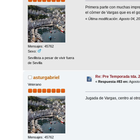
Primera parte con muchas imprec
el córner de Vargas que es el g
«
Última modificación: Agosto 04, 2
Mensajes: 45762
Sexo:
Sevillista a pesar de vivir fuera
de Sevilla
Re: Pre Temporada tda. 
asturgabriel
«
Respuesta #83 en:
Agosto 
Veterano
Jugada de Vargas, centro al otr
Mensajes: 45762