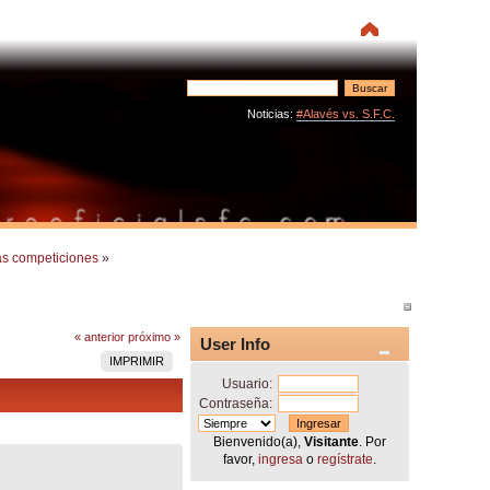
Noticias:
#Alavés vs. S.F.C.
as competiciones
»
« anterior
próximo »
User Info
IMPRIMIR
Usuario:
Contraseña:
Bienvenido(a),
Visitante
. Por
favor,
ingresa
o
regístrate
.