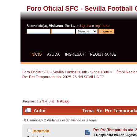
Foro Oficial SFC - Sevilla Football
Bienvenido(a),
Visitante
. Por favor,
ingresa
o
regístrate
.
INICIO
AYUDA
INGRESAR
REGISTRARSE
Foro Oficial SFC - Sevilla Football Club - Since 1890
»
Fútbol Nacion
Re: Pre Temporada tda. 2025-26 del SEVILLA FC.
Páginas:
1
2
3
4
[
5
]
6
Ir Abajo
Autor
Tema: Re: Pre Temporada 
0 Usuarios y 2 Visitantes están viendo este tema.
Re: Pre Temporada tda. 
jocarvia
«
Respuesta #80 en:
Agosto 