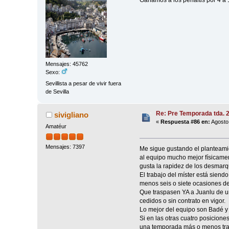
Ganamos a los penaltis por 4 a 
Mensajes: 45762
Sexo:
Sevillista a pesar de vivir fuera
de Sevilla
Re: Pre Temporada tda. 
sivigliano
«
Respuesta #86 en:
Agosto 
Amatéur
Mensajes: 7397
Me sigue gustando el planteamie
al equipo mucho mejor físicamen
gusta la rapidez de los desmarq
El trabajo del míster está sien
menos seis o siete ocasiones de
Que traspasen YA a Juanlu de u
cedidos o sin contrato en vigor.
Lo mejor del equipo son Badé y
Si en las otras cuatro posicion
una temporada más o menos tran