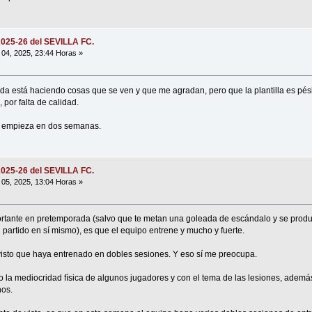
2025-26 del SEVILLA FC.
04, 2025, 23:44 Horas »
a está haciendo cosas que se ven y que me agradan, pero que la plantilla es pé
or falta de calidad.
a empieza en dos semanas.
2025-26 del SEVILLA FC.
05, 2025, 13:04 Horas »
rtante en pretemporada (salvo que te metan una goleada de escándalo y se produ
 partido en sí mismo), es que el equipo entrene y mucho y fuerte.
visto que haya entrenado en dobles sesiones. Y eso sí me preocupa.
 la mediocridad física de algunos jugadores y con el tema de las lesiones, además
nos.