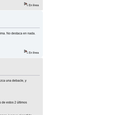
En línea
sima. No destaca en nada.
En línea
zca una debacle, y
 de estos 2 últimos