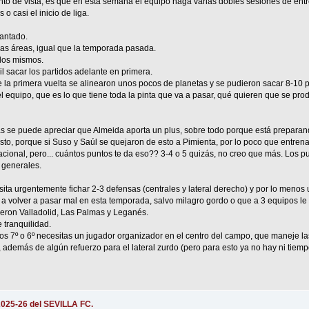
nto de vista, es que en esta semana el equipo haga varias dobles sesiones de entr
o casi el inicio de liga.
cantado.
s áreas, igual que la temporada pasada.
 los mismos.
il sacar los partidos adelante en primera.
la primera vuelta se alinearon unos pocos de planetas y se pudieron sacar 8-10 
 el equipo, que es lo que tiene toda la pinta que va a pasar, qué quieren que se pro
as se puede apreciar que Almeida aporta un plus, sobre todo porque está preparan
esto, porque si Suso y Saúl se quejaron de esto a Pimienta, por lo poco que entren
acional, pero... cuántos puntos te da eso?? 3-4 o 5 quizás, no creo que más. Los pu
 generales.
ita urgentemente fichar 2-3 defensas (centrales y lateral derecho) y por lo menos
 a volver a pasar mal en esta temporada, salvo milagro gordo o que a 3 equipos le
eron Valladolid, Las Palmas y Leganés.
 tranquilidad.
os 7º o 6º necesitas un jugador organizador en el centro del campo, que maneje las
además de algún refuerzo para el lateral zurdo (pero para esto ya no hay ni tiempo
2025-26 del SEVILLA FC.