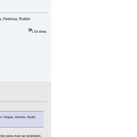
as, Pedrosa, Rubén
En línea
bén Vargas, Idumbo, Badé,
ble para que se lesionen.