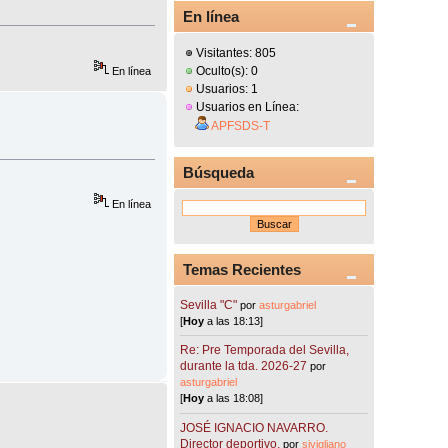
En línea
Visitantes: 805
Oculto(s): 0
En línea
Usuarios: 1
Usuarios en Línea:
APFSDS-T
Búsqueda
En línea
Temas Recientes
Sevilla "C"
por
asturgabriel
[
Hoy
a las 18:13]
Re: Pre Temporada del Sevilla,
durante la tda. 2026-27
por
asturgabriel
[
Hoy
a las 18:08]
JOSÉ IGNACIO NAVARRO.
Director deportivo.
por
sivigliano