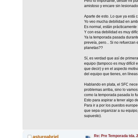
Pero lo importante, desde mi pu
amistoso y encare sin lesionados 
Aparte de esto. Lo que ya está 
Yo veo mucha debilidad en amba
Es normal, están prácticamente
Y con esa debilidad es muy difíc
Ya la temporada pasada durante 
preveía, pero... Si no refuerzan
planetas??
Sí, es verdad que así de primer
equipo (tampoco es muy difícil 
que decir) y en el aspecto motiv
del equipo que tienes, en líneas
Hablando en plata, el SFC neces
problemas arriba, sino lo vamos
como la temporada pasada lo fu
Esto para aspirar a tener algo de
Para ir a por los puestos europe
que sepa organizar a su equipo, 
supuesto).
Re: Pre Temporada tda. 
asturgabriel