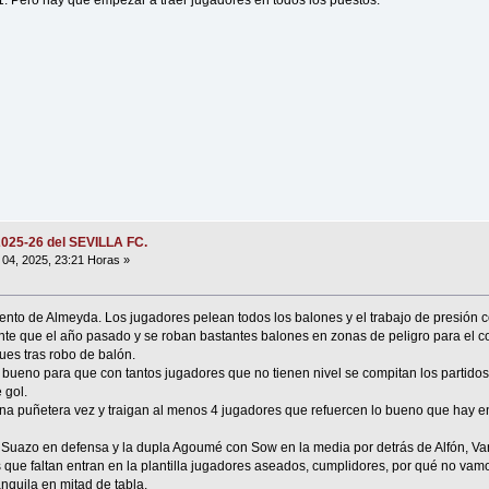
1. Pero hay que empezar a traer jugadores en todos los puestos.
2025-26 del SEVILLA FC.
04, 2025, 23:21 Horas »
nto de Almeyda. Los jugadores pelean todos los balones y el trabajo de presión c
te que el año pasado y se roban bastantes balones en zonas de peligro para el c
ues tras robo de balón.
do bueno para que con tantos jugadores que no tienen nivel se compitan los partido
 gol.
na puñetera vez y traigan al menos 4 jugadores que refuercen lo bueno que hay e
 Suazo en defensa y la dupla Agoumé con Sow en la media por detrás de Alfón, Va
es que faltan entran en la plantilla jugadores aseados, cumplidores, por qué no va
quila en mitad de tabla.