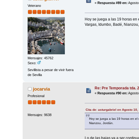
«
Respuesta #89 en:
Agosto 
Veterano
Hoy se juega a las 19 horas en 
Vargas, Idumbo, Badé, Nianzou,
Mensajes: 45762
Sexo:
Sevillista a pesar de vivir fuera
de Sevilla
Re: Pre Temporada tda. 
jocarvia
«
Respuesta #90 en:
Agosto 
Profesional
Cita de: asturgabriel en Agosto 10,
Mensajes: 9638
Hoy se juega a las 19 horas en el
Nianzou, Jordán.
Lo de las bajas va a ser continu