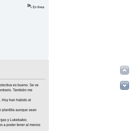
En línea
olectiva es bueno. Se ve
ontrario. También me
s. Hoy han habido al
n plantilla aunque sean
rgas y Lukebakio.
mos a poder tener al menos