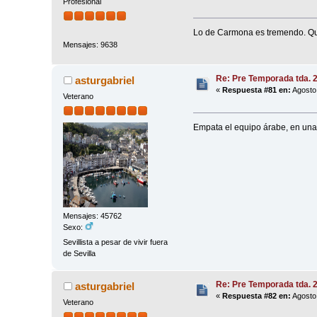
Profesional
Lo de Carmona es tremendo. Que
Mensajes: 9638
Re: Pre Temporada tda. 
asturgabriel
«
Respuesta #81 en:
Agosto 
Veterano
Empata el equipo árabe, en una
Mensajes: 45762
Sexo:
Sevillista a pesar de vivir fuera
de Sevilla
Re: Pre Temporada tda. 
asturgabriel
«
Respuesta #82 en:
Agosto 
Veterano