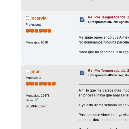
Re: Pre Temporada tda. 
jocarvia
«
Respuesta #87 en:
Agosto 
Profesional
Me sigue pareciendo que Almeyd
No dominamos ninguna parcela, p
Mensajes: 9638
Nada que no sepamos. Y la lig
Re: Pre Temporada tda. 
jmpn
«
Respuesta #88 en:
Agosto 
Mundialista
A mí lo que me parece más impo
entonces sí haya que analizar el
Mensajes: 20675
Sexo:
Y yo esta última semana no he 
SIEMPRE SFC
Posiblemente Almeida haya visto
partidos, decidiera entrenar me