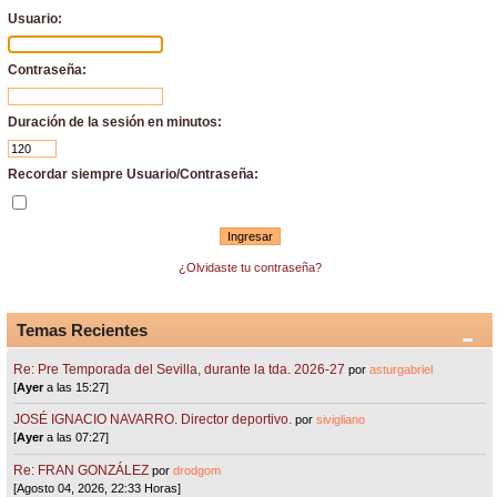
Usuario:
Contraseña:
Duración de la sesión en minutos:
Recordar siempre Usuario/Contraseña:
¿Olvidaste tu contraseña?
Temas Recientes
Re: Pre Temporada del Sevilla, durante la tda. 2026-27
por
asturgabriel
[
Ayer
a las 15:27]
JOSÉ IGNACIO NAVARRO. Director deportivo.
por
sivigliano
[
Ayer
a las 07:27]
Re: FRAN GONZÁLEZ
por
drodgom
[Agosto 04, 2026, 22:33 Horas]