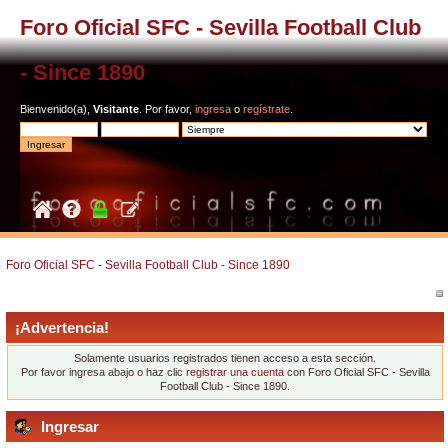
Foro Oficial SFC - Sevilla Football Club
- Since 1890
Bienvenido(a),
Visitante
. Por favor,
ingresa
o
regístrate
.
Foro Oficial SFC - Sevilla Football Club - Since 1890
¡Advertencia!
Solamente usuarios registrados tienen acceso a esta sección.
Por favor ingresa abajo o haz clic
registrar una cuenta
con Foro Oficial SFC - Sevilla
Football Club - Since 1890.
Ingresar