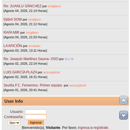
Re: JUANLU SÁNCHEZ
por
sivigliano
[Agosto 04, 2026, 21:14 Horas]
Djibril SOW
por
sivigliano
[Agosto 04, 2026, 21:12 Horas]
RAFA MIR
por
sivigliano
[Agosto 04, 2026, 21:03 Horas]
LA AFICIÓN
por
arrebato
[Agosto 03, 2026, 13:11 Horas]
Re: Joaquín Martínez Gauna- OSO
por
Si o Si
[Agosto 02, 2026, 22:24 Horas]
LUIS GARCÍA PLAZA
por
asturgabriel
[Agosto 02, 2026, 16:31 Horas]
Sevilla F.C. Femenino. Primer equipo.
por
asturgabriel
[Agosto 01, 2026, 20:41 Horas]
User Info
Usuario:
Contraseña:
Bienvenido(a),
Visitante
. Por favor,
ingresa
o
regístrate
.