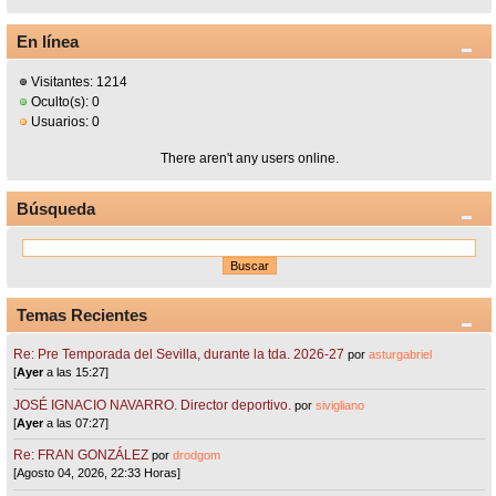
En línea
Visitantes: 1214
Oculto(s): 0
Usuarios: 0
There aren't any users online.
Búsqueda
Temas Recientes
Re: Pre Temporada del Sevilla, durante la tda. 2026-27
por
asturgabriel
[
Ayer
a las 15:27]
JOSÉ IGNACIO NAVARRO. Director deportivo.
por
sivigliano
[
Ayer
a las 07:27]
Re: FRAN GONZÁLEZ
por
drodgom
[Agosto 04, 2026, 22:33 Horas]