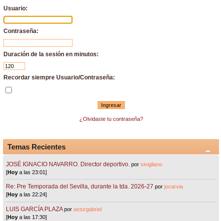
Usuario:
Contraseña:
Duración de la sesión en minutos:
Recordar siempre Usuario/Contraseña:
¿Olvidaste tu contraseña?
Temas Recientes
JOSÉ IGNACIO NAVARRO. Director deportivo.
por
sivigliano
[
Hoy
a las 23:01]
Re: Pre Temporada del Sevilla, durante la tda. 2026-27
por
jocarvia
[
Hoy
a las 22:24]
LUIS GARCÍA PLAZA
por
asturgabriel
[
Hoy
a las 17:30]