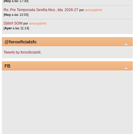
[
Hoy
a las 17:30]
Re: Pre Temporada Sevilla Atco., tda. 2026-27
por
asturgabriel
[
Hoy
a las 12:03]
Djibril SOW
por
asturgabriel
[
Ayer
a las 11:14]
@forooficialsfc
Tweets by forooficialsfc
FB