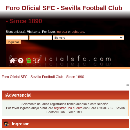
Foro Oficial SFC - Sevilla Football Club
- Since 1890
Bienvenido(a),
Visitante
. Por favor,
ingresa
o
regístrate
.
Foro Oficial SFC - Sevilla Football Club - Since 1890
¡Advertencia!
Solamente usuarios registrados tienen acceso a esta sección.
Por favor ingresa abajo o haz clic
registrar una cuenta
con Foro Oficial SFC - Sevilla
Football Club - Since 1890.
Ingresar