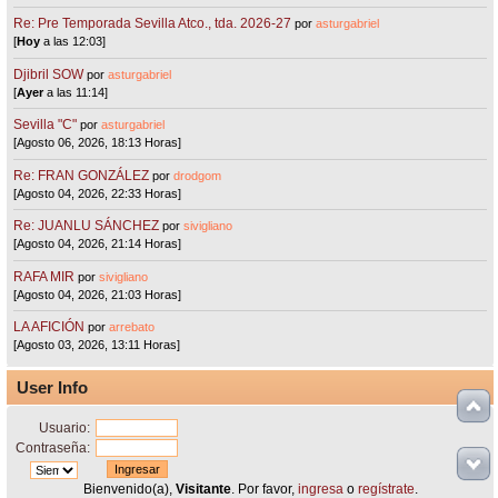
Re: Pre Temporada Sevilla Atco., tda. 2026-27
por
asturgabriel
[
Hoy
a las 12:03]
Djibril SOW
por
asturgabriel
[
Ayer
a las 11:14]
Sevilla "C"
por
asturgabriel
[Agosto 06, 2026, 18:13 Horas]
Re: FRAN GONZÁLEZ
por
drodgom
[Agosto 04, 2026, 22:33 Horas]
Re: JUANLU SÁNCHEZ
por
sivigliano
[Agosto 04, 2026, 21:14 Horas]
RAFA MIR
por
sivigliano
[Agosto 04, 2026, 21:03 Horas]
LA AFICIÓN
por
arrebato
[Agosto 03, 2026, 13:11 Horas]
User Info
Usuario:
Contraseña:
Bienvenido(a),
Visitante
. Por favor,
ingresa
o
regístrate
.