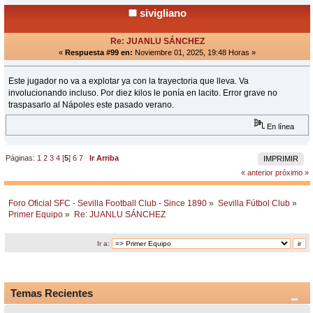
sivigliano
Re: JUANLU SÁNCHEZ
«
Respuesta #99 en:
Noviembre 01, 2025, 19:48 Horas »
Este jugador no va a explotar ya con la trayectoria que lleva. Va
involucionando incluso. Por diez kilos le ponía en lacito. Error grave no
traspasarlo al Nápoles este pasado verano.
En línea
Páginas:
1
2
3
4
[
5
]
6
7
Ir Arriba
IMPRIMIR
« anterior
próximo »
Foro Oficial SFC - Sevilla Football Club - Since 1890
»
Sevilla Fútbol Club
»
Primer Equipo
»
Re: JUANLU SÁNCHEZ
Ir a:
Temas Recientes