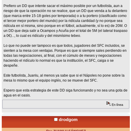
Prefiero un DD que intente sacar el máximo posible por un futbolista, aun a
riesgo de que la operación no se realice, que un DD que venda a tu delantero
(que marca entre 15-18 goles por temporada) o a tu portero (clasificado como
el tercer mejor portero del mundo) por la ridícula cantidad (y no porque sea
ridícula en sí misma, sino porque en el fútbol, actualmente, sí lo es) de 20M. O
un DD que deja salir a Ocampos y Acuña por el total de 5M (el lateral traspaso
a 0€)..., lo cual es ridículo y del mismísimo tebeo.
Lo que no puede ser tampoco es que todos, jugadores del SFC incluidos, se
sienten a la mesa con ventajas. Porque es que si siempre sales perdiendo en
todas las negociaciones, al final, con el cúmulo de meses y negociaciones
haciendo el ridículo lo normal es que la institución, el SFC, caiga o se
despeñe.
Este futbolista, Juanlu, al menos ya sabe que si el Nápoles no pone sobre la
mesa lo mismo que el equipo inglés, no se mueve del SFC.
Espero que esta estrategia de este DD siga funcionando y no sea una gota de
agua en el oasis.
En línea
drodgom