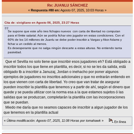
Re: JUANLU SÁNCHEZ
«
Respuesta #80 en:
Agosto 07, 2025, 10:03 Horas »
Cita de: sivigliano en Agosto 06, 2025, 23:27 Horas
Se supone que este año tres fichajes nuevos con carta de libertad no computan
para el límite salarial. Aún se podría fichar otro jugador en estas condiciones. Con el
60% de los 14 millones de Juanlu se debe poder inscribir a Vargas y Akor Adams y
fichar a un cedido al menos.
Es desesperante que no salga ningún descarte a estas alturas. No entiendo tanta
pasividad.
Que el Sevilla no solo tiene que inscribir esos jugadores eh? Está obligado a
inscribir todos los que tiene.en plantilla, es decir, si no se les da salida, está
obligado tb a inscribir a Januzaj, Jordan o inehacho por poner algunos
ejemplos de jugadores no inscritos adicionales y que no entrarán entiendo en
los que vienen con carta de libertad. Yo creo que van tratar de asegurar
pueden inscribir la plantilla que tenemos y a partir de ahí, según el dinero que
quede y se pueda utilizar con la norma esa a la que estamos sujetos ó las
salidas que se produzcan, completarán la plantilla con las incorporaciones
que se puedan.
Miedo me daría que no seamos capaces de inscribir a algun jugador de los
que tenemos en la plantilla actual
«
Última modificación: Agosto 07, 2025, 11:08 Horas por tomahawk
»
En línea