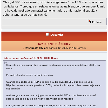
Claro, el SFC, de momento, no quiere coger esos 14 o 15 M máx. que le dan
los italianos. Y creo que en esta ocasión se actúa bien, porque aunque Juanlu
no haya demostrado aún prácticamente nada, es internacional sub-21 y
debería tener algo de más caché.
En línea
jocarvia
Re: JUANLU SÁNCHEZ
«
Respuesta #87 en:
Agosto 12, 2025, 20:56 Horas »
Cita de: jmpn en Agosto 12, 2025, 18:30 Horas
Con este no hay ningún tipo de aviso ni situación que ponga por delante al SFC en
nada.
Es justo al revés, desde mi punto de vista.
Cuando el jugador va al RSP a decirle a la directiva del SFC que solo se va al
Nápoles, le mete toda la presión al SFC y, además, lo deja en clara desventaja en la
negociación.
A mi me gustaría ver que un jugador canterano del SFC no hubiese actuado así,
pero la verdad es que lo ha hecho así, y esta es la realidad.
Claro, el SFC, de momento, no quiere coger esos 14 o 15 M máx. que le dan los