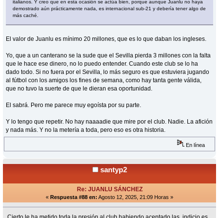
italianos. Y creo que en esta ocasión se actúa bien, porque aunque Juanlu no haya
demostrado aún prácticamente nada, es internacional sub-21 y debería tener algo de
más caché.
El valor de Juanlu es mínimo 20 millones, que es lo que daban los ingleses.
Yo, que a un canterano se la sude que el Sevilla pierda 3 millones con la falta
que le hace ese dinero, no lo puedo entender. Cuando este club se lo ha
dado todo. Si no fuera por el Sevilla, lo más seguro es que estuviera jugando
al fútbol con los amigos los fines de semana, como hay tanta gente válida,
que no tuvo la suerte de que le dieran esa oportunidad.
El sabrá. Pero me parece muy egoísta por su parte.
Y lo tengo que repetir. No hay naaaadie que mire por el club. Nadie. La afición
y nada más. Y no la metería a toda, pero eso es otra historia.
En línea
santyp2
Re: JUANLU SÁNCHEZ
«
Respuesta #88 en:
Agosto 12, 2025, 21:09 Horas »
Cierto,le ha metido toda la presión al club habiendo aceptado las indicio es