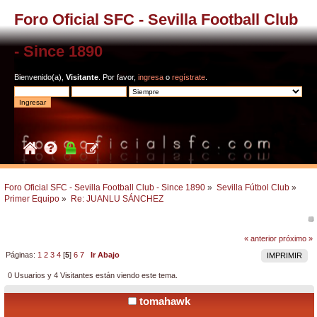
Foro Oficial SFC - Sevilla Football Club
- Since 1890
Bienvenido(a),
Visitante
. Por favor,
ingresa
o
regístrate
.
Foro Oficial SFC - Sevilla Football Club - Since 1890
»
Sevilla Fútbol Club
»
Primer Equipo
»
Re: JUANLU SÁNCHEZ
« anterior
próximo »
Páginas:
1
2
3
4
[
5
]
6
7
Ir Abajo
IMPRIMIR
0 Usuarios y 4 Visitantes están viendo este tema.
tomahawk