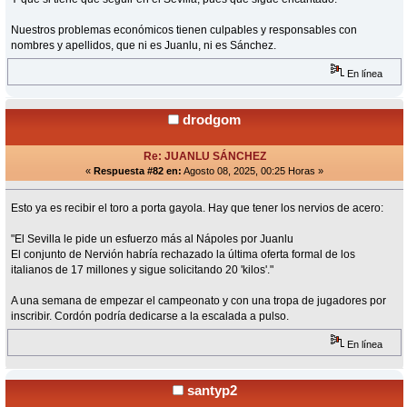
Nuestros problemas económicos tienen culpables y responsables con
nombres y apellidos, que ni es Juanlu, ni es Sánchez.
En línea
drodgom
Re: JUANLU SÁNCHEZ
«
Respuesta #82 en:
Agosto 08, 2025, 00:25 Horas »
Esto ya es recibir el toro a porta gayola. Hay que tener los nervios de acero:
"El Sevilla le pide un esfuerzo más al Nápoles por Juanlu
El conjunto de Nervión habría rechazado la última oferta formal de los
italianos de 17 millones y sigue solicitando 20 'kilos'."
A una semana de empezar el campeonato y con una tropa de jugadores por
inscribir. Cordón podría dedicarse a la escalada a pulso.
En línea
santyp2