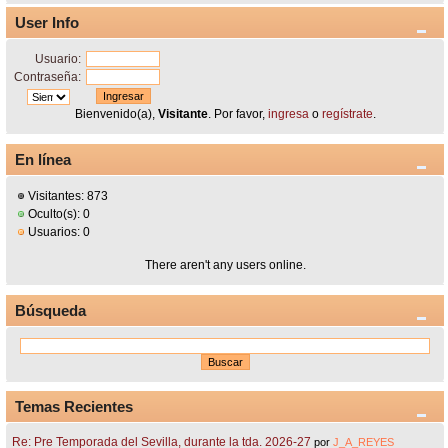
User Info
Usuario:
Contraseña:
Bienvenido(a),
Visitante
. Por favor,
ingresa
o
regístrate
.
En línea
Visitantes: 873
Oculto(s): 0
Usuarios: 0
There aren't any users online.
Búsqueda
Temas Recientes
Re: Pre Temporada del Sevilla, durante la tda. 2026-27
por
J_A_REYES