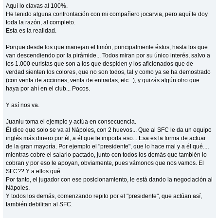
Aquí lo clavas al 100%.
He tenido alguna confrontación con mi compañero jocarvia, pero aquí le doy
toda la razón, al completo.
Esta es la realidad.
Porque desde los que manejan el timón, principalmente éstos, hasta los que
van descendiendo por la pirámide... Todos miran por su único interés, salvo a
los 1.000 euristas que son a los que despiden y los aficionados que de
verdad sienten los colores, que no son todos, tal y como ya se ha demostrado
(con venta de acciones, venta de entradas, etc...), y quizás algún otro que
haya por ahí en el club... Pocos.
Y así nos va.
Juanlu toma el ejemplo y actúa en consecuencia.
Él dice que solo se va al Nápoles, con 2 huevos... Que al SFC le da un equipo
inglés más dinero por él, a él que le importa eso... Esa es la forma de actuar
de la gran mayoría. Por ejemplo el "presidente", que lo hace mal y a él qué...,
mientras cobre el salario pactado, junto con todos los demás que también lo
cobran y por eso le apoyan, obviamente, pues vámonos que nos vamos. El
SFC?? Y a ellos qué...
Por tanto, el jugador con ese posicionamiento, le está dando la negociación al
Nápoles.
Y todos los demás, comenzando repito por el "presidente", que actúan así,
también debilitan al SFC.