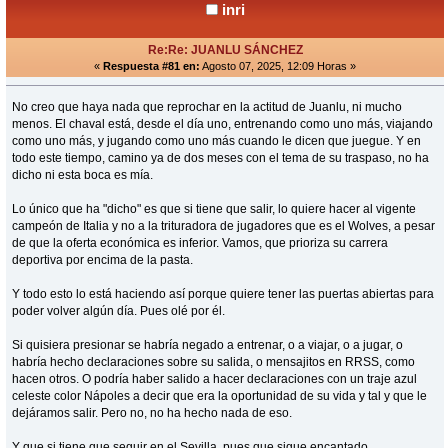
inri
Re:Re: JUANLU SÁNCHEZ
«
Respuesta #81 en:
Agosto 07, 2025, 12:09 Horas »
No creo que haya nada que reprochar en la actitud de Juanlu, ni mucho
menos. El chaval está, desde el día uno, entrenando como uno más, viajando
como uno más, y jugando como uno más cuando le dicen que juegue. Y en
todo este tiempo, camino ya de dos meses con el tema de su traspaso, no ha
dicho ni esta boca es mía.
Lo único que ha "dicho" es que si tiene que salir, lo quiere hacer al vigente
campeón de Italia y no a la trituradora de jugadores que es el Wolves, a pesar
de que la oferta económica es inferior. Vamos, que prioriza su carrera
deportiva por encima de la pasta.
Y todo esto lo está haciendo así porque quiere tener las puertas abiertas para
poder volver algún día. Pues olé por él.
Si quisiera presionar se habría negado a entrenar, o a viajar, o a jugar, o
habría hecho declaraciones sobre su salida, o mensajitos en RRSS, como
hacen otros. O podría haber salido a hacer declaraciones con un traje azul
celeste color Nápoles a decir que era la oportunidad de su vida y tal y que le
dejáramos salir. Pero no, no ha hecho nada de eso.
Y que si tiene que seguir en el Sevilla, pues que sigue encantado.