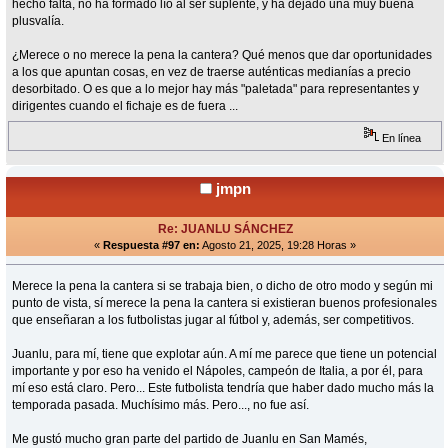
hecho falta, no ha formado lío al ser suplente, y ha dejado una muy buena
plusvalía.
¿Merece o no merece la pena la cantera? Qué menos que dar oportunidades
a los que apuntan cosas, en vez de traerse auténticas medianías a precio
desorbitado. O es que a lo mejor hay más "paletada" para representantes y
dirigentes cuando el fichaje es de fuera ...
En línea
jmpn
Re: JUANLU SÁNCHEZ
«
Respuesta #97 en:
Agosto 21, 2025, 19:28 Horas »
Merece la pena la cantera si se trabaja bien, o dicho de otro modo y según mi
punto de vista, sí merece la pena la cantera si existieran buenos profesionales
que enseñaran a los futbolistas jugar al fútbol y, además, ser competitivos.
Juanlu, para mí, tiene que explotar aún. A mí me parece que tiene un potencial
importante y por eso ha venido el Nápoles, campeón de Italia, a por él, para
mí eso está claro. Pero... Este futbolista tendría que haber dado mucho más la
temporada pasada. Muchísimo más. Pero..., no fue así.
Me gustó mucho gran parte del partido de Juanlu en San Mamés,