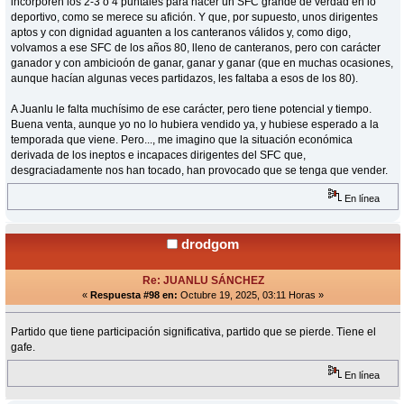
incorporen los 2-3 o 4 puntales para hacer un SFC grande de verdad en lo
deportivo, como se merece su afición. Y que, por supuesto, unos dirigentes
aptos y con dignidad aguanten a los canteranos válidos y, como digo,
volvamos a ese SFC de los años 80, lleno de canteranos, pero con carácter
ganador y con ambicioón de ganar, ganar y ganar (que en muchas ocasiones,
aunque hacían algunas veces partidazos, les faltaba a esos de los 80).
A Juanlu le falta muchísimo de ese carácter, pero tiene potencial y tiempo.
Buena venta, aunque yo no lo hubiera vendido ya, y hubiese esperado a la
temporada que viene. Pero..., me imagino que la situación económica
derivada de los ineptos e incapaces dirigentes del SFC que,
desgraciadamente nos han tocado, han provocado que se tenga que vender.
En línea
drodgom
Re: JUANLU SÁNCHEZ
«
Respuesta #98 en:
Octubre 19, 2025, 03:11 Horas »
Partido que tiene participación significativa, partido que se pierde. Tiene el
gafe.
En línea