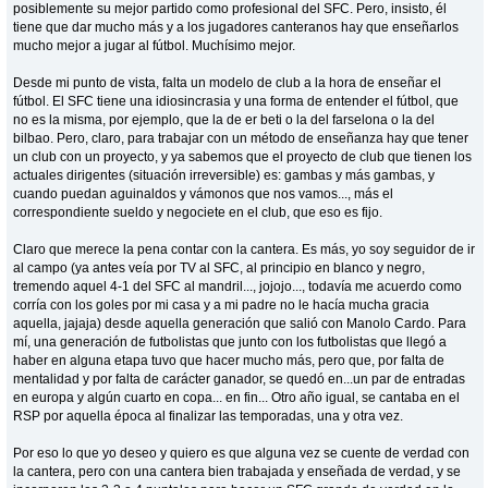
posiblemente su mejor partido como profesional del SFC. Pero, insisto, él
tiene que dar mucho más y a los jugadores canteranos hay que enseñarlos
mucho mejor a jugar al fútbol. Muchísimo mejor.
Desde mi punto de vista, falta un modelo de club a la hora de enseñar el
fútbol. El SFC tiene una idiosincrasia y una forma de entender el fútbol, que
no es la misma, por ejemplo, que la de er beti o la del farselona o la del
bilbao. Pero, claro, para trabajar con un método de enseñanza hay que tener
un club con un proyecto, y ya sabemos que el proyecto de club que tienen los
actuales dirigentes (situación irreversible) es: gambas y más gambas, y
cuando puedan aguinaldos y vámonos que nos vamos..., más el
correspondiente sueldo y negociete en el club, que eso es fijo.
Claro que merece la pena contar con la cantera. Es más, yo soy seguidor de ir
al campo (ya antes veía por TV al SFC, al principio en blanco y negro,
tremendo aquel 4-1 del SFC al mandril..., jojojo..., todavía me acuerdo como
corría con los goles por mi casa y a mi padre no le hacía mucha gracia
aquella, jajaja) desde aquella generación que salió con Manolo Cardo. Para
mí, una generación de futbolistas que junto con los futbolistas que llegó a
haber en alguna etapa tuvo que hacer mucho más, pero que, por falta de
mentalidad y por falta de carácter ganador, se quedó en...un par de entradas
en europa y algún cuarto en copa... en fin... Otro año igual, se cantaba en el
RSP por aquella época al finalizar las temporadas, una y otra vez.
Por eso lo que yo deseo y quiero es que alguna vez se cuente de verdad con
la cantera, pero con una cantera bien trabajada y enseñada de verdad, y se