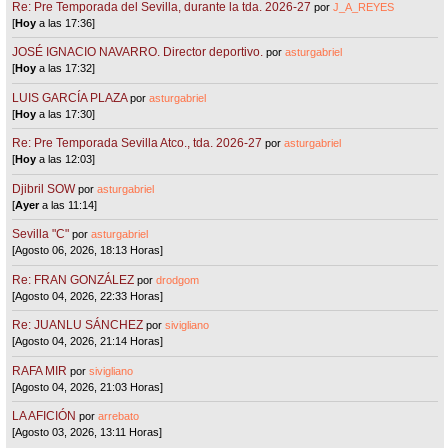
Re: Pre Temporada del Sevilla, durante la tda. 2026-27
por
J_A_REYES
[
Hoy
a las 17:36]
JOSÉ IGNACIO NAVARRO. Director deportivo.
por
asturgabriel
[
Hoy
a las 17:32]
LUIS GARCÍA PLAZA
por
asturgabriel
[
Hoy
a las 17:30]
Re: Pre Temporada Sevilla Atco., tda. 2026-27
por
asturgabriel
[
Hoy
a las 12:03]
Djibril SOW
por
asturgabriel
[
Ayer
a las 11:14]
Sevilla "C"
por
asturgabriel
[Agosto 06, 2026, 18:13 Horas]
Re: FRAN GONZÁLEZ
por
drodgom
[Agosto 04, 2026, 22:33 Horas]
Re: JUANLU SÁNCHEZ
por
sivigliano
[Agosto 04, 2026, 21:14 Horas]
RAFA MIR
por
sivigliano
[Agosto 04, 2026, 21:03 Horas]
LA AFICIÓN
por
arrebato
[Agosto 03, 2026, 13:11 Horas]