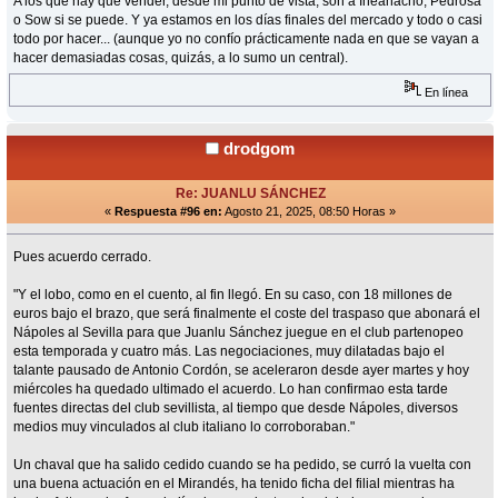
A los que hay que vender, desde mi punto de vista, son a Iheanacho, Pedrosa
o Sow si se puede. Y ya estamos en los días finales del mercado y todo o casi
todo por hacer... (aunque yo no confío prácticamente nada en que se vayan a
hacer demasiadas cosas, quizás, a lo sumo un central).
En línea
drodgom
Re: JUANLU SÁNCHEZ
«
Respuesta #96 en:
Agosto 21, 2025, 08:50 Horas »
Pues acuerdo cerrado.
"Y el lobo, como en el cuento, al fin llegó. En su caso, con 18 millones de
euros bajo el brazo, que será finalmente el coste del traspaso que abonará el
Nápoles al Sevilla para que Juanlu Sánchez juegue en el club partenopeo
esta temporada y cuatro más. Las negociaciones, muy dilatadas bajo el
talante pausado de Antonio Cordón, se aceleraron desde ayer martes y hoy
miércoles ha quedado ultimado el acuerdo. Lo han confirmao esta tarde
fuentes directas del club sevillista, al tiempo que desde Nápoles, diversos
medios muy vinculados al club italiano lo corroboraban."
Un chaval que ha salido cedido cuando se ha pedido, se curró la vuelta con
una buena actuación en el Mirandés, ha tenido ficha del filial mientras ha