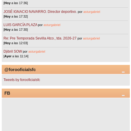
[
Hoy
a las 17:36]
JOSÉ IGNACIO NAVARRO. Director deportivo.
por
asturgabriel
[
Hoy
a las 17:32]
LUIS GARCÍA PLAZA
por
asturgabriel
[
Hoy
a las 17:30]
Re: Pre Temporada Sevilla Atco., tda. 2026-27
por
asturgabriel
[
Hoy
a las 12:03]
Djibril SOW
por
asturgabriel
[
Ayer
a las 11:14]
@forooficialsfc
Tweets by forooficialsfc
FB