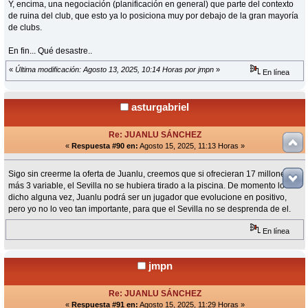
Y, encima, una negociación (planificación en general) que parte del contexto
de ruina del club, que esto ya lo posiciona muy por debajo de la gran mayoría
de clubs.
En fin... Qué desastre..
«
Última modificación: Agosto 13, 2025, 10:14 Horas por jmpn
»
En línea
asturgabriel
Re: JUANLU SÁNCHEZ
«
Respuesta #90 en:
Agosto 15, 2025, 11:13 Horas »
Sigo sin creerme la oferta de Juanlu, creemos que si ofrecieran 17 millones
más 3 variable, el Sevilla no se hubiera tirado a la piscina. De momento lo he
dicho alguna vez, Juanlu podrá ser un jugador que evolucione en positivo,
pero yo no lo veo tan importante, para que el Sevilla no se desprenda de el.
En línea
jmpn
Re: JUANLU SÁNCHEZ
«
Respuesta #91 en:
Agosto 15, 2025, 11:29 Horas »