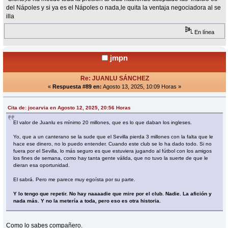
del Nápoles y si ya es el Nápoles o nada,le quita la ventaja negociadora al se
illa
En línea
jmpn
Re: JUANLU SÁNCHEZ
«
Respuesta #89 en:
Agosto 13, 2025, 10:09 Horas »
Cita de: jocarvia en Agosto 12, 2025, 20:56 Horas
El valor de Juanlu es mínimo 20 millones, que es lo que daban los ingleses.
Yo, que a un canterano se la sude que el Sevilla pierda 3 millones con la falta que le
hace ese dinero, no lo puedo entender. Cuando este club se lo ha dado todo. Si no
fuera por el Sevilla, lo más seguro es que estuviera jugando al fútbol con los amigos
los fines de semana, como hay tanta gente válida, que no tuvo la suerte de que le
dieran esa oportunidad.
El sabrá. Pero me parece muy egoísta por su parte.
Y lo tengo que repetir. No hay naaaadie que mire por el club. Nadie. La afición y
nada más. Y no la metería a toda, pero eso es otra historia.
Como lo sabes compañero.