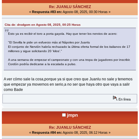
Re: JUANLU SÁNCHEZ
«
Respuesta #83 en:
Agosto 08, 2025, 00:30 Horas »
Cita de: drodgom en Agosto 08, 2025, 00:25 Horas
Esto ya es recibir el toro a porta gayola. Hay que tener los nervios de acero:
"El Sevilla le pide un esfuerzo más al Nápoles por Juanlu
El conjunto de Nervión habría rechazado la última oferta formal de los italianos de 17
millones y sigue solicitando 20 'kilos'."
A una semana de empezar el campeonato y con una tropa de jugadores por inscribir.
Cordón podría dedicarse a la escalada a pulso.
A ver cómo sale la cosa,porque ya si que creo que Juanlu no sale y tenemos
que empezar ya movernos en serio,a no ser que haya otro que vaya a salir
como Bade
En línea
jmpn
Re: JUANLU SÁNCHEZ
«
Respuesta #84 en:
Agosto 08, 2025, 06:12 Horas »