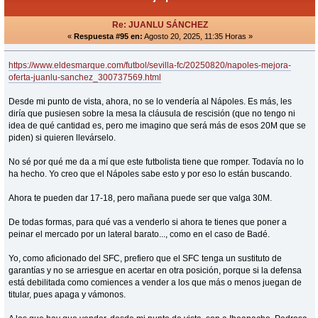
Re: JUANLU SÁNCHEZ
«
Respuesta #95 en:
Agosto 20, 2025, 11:35 Horas »
https://www.eldesmarque.com/futbol/sevilla-fc/20250820/napoles-mejora-
oferta-juanlu-sanchez_300737569.html
Desde mi punto de vista, ahora, no se lo vendería al Nápoles. Es más, les
diría que pusiesen sobre la mesa la cláusula de rescisión (que no tengo ni
idea de qué cantidad es, pero me imagino que será más de esos 20M que se
piden) si quieren llevárselo.
No sé por qué me da a mí que este futbolista tiene que romper. Todavía no lo
ha hecho. Yo creo que el Nápoles sabe esto y por eso lo están buscando.
Ahora te pueden dar 17-18, pero mañana puede ser que valga 30M.
De todas formas, para qué vas a venderlo si ahora te tienes que poner a
peinar el mercado por un lateral barato..., como en el caso de Badé.
Yo, como aficionado del SFC, prefiero que el SFC tenga un sustituto de
garantías y no se arriesgue en acertar en otra posición, porque si la defensa
está debilitada como comiences a vender a los que más o menos juegan de
titular, pues apaga y vámonos.