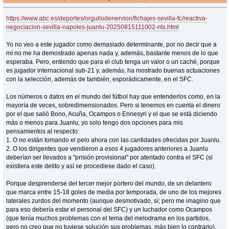
https://www.abc.es/deportes/orgullodenervion/fichajes-sevilla-fc/reactiva-
negociacion-sevilla-napoles-juanlu-20250815111002-nts.html
Yo no veo a este jugador como demasiado determinante, por no decir que a
mí no me ha demostrado apenas nada y, además, bastante menos de lo que
esperaba. Pero, entiendo que para el club tenga un valor o un caché, porque
es jugador internacional sub-21 y, además, ha mostrado buenas actuaciones
con la selección, además de también, esporádicamente, en el SFC.
Los números o datos en el mundo del fútbol hay que entenderlos como, en la
mayoría de veces, sobredimensionados. Pero si tenemos en cuenta el dinero
por el que salió Bono, Acuña, Ocampos o Ennesyri y el que se está diciendo
más o menos para Juanlu, yo solo tengo dos opciones para mis
pensamientos al respecto:
1. O no están tomando el pelo ahora con las cantidades ofrecidas por Juanlu.
2. O los dirigentes que vendieron a esos 4 jugadores anteriores a Juanlu
deberían ser llevados a "prisión provisional" por atentado contra el SFC (si
existiera este delito y así se procediese dado el caso).
Porque desprenderse del tercer mejor portero del mundo, de un delantero
que marca entre 15-18 goles de media por temporada, de uno de los mejores
laterales zurdos del momento (aunque desmotivado, sí; pero me imagino que
para eso debería estar el personal del SFC) y un luchador como Ocampos
(que tenía muchos problemas con el tema del melodrama en los partidos,
pero no creo que no tuviese solución sus problemas, más bien lo contrario),