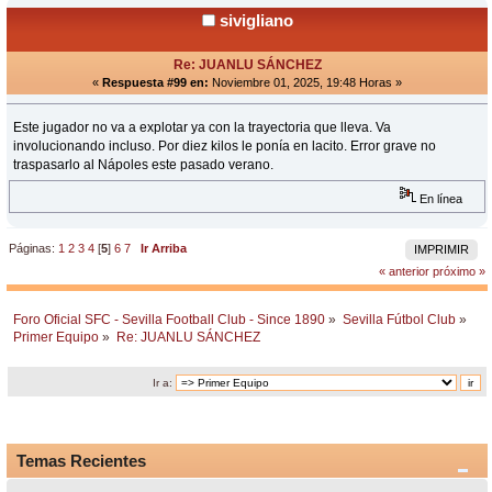
sivigliano
Re: JUANLU SÁNCHEZ
«
Respuesta #99 en:
Noviembre 01, 2025, 19:48 Horas »
Este jugador no va a explotar ya con la trayectoria que lleva. Va
involucionando incluso. Por diez kilos le ponía en lacito. Error grave no
traspasarlo al Nápoles este pasado verano.
En línea
Páginas:
1
2
3
4
[
5
]
6
7
Ir Arriba
IMPRIMIR
« anterior
próximo »
Foro Oficial SFC - Sevilla Football Club - Since 1890
»
Sevilla Fútbol Club
»
Primer Equipo
»
Re: JUANLU SÁNCHEZ
Ir a:
Temas Recientes