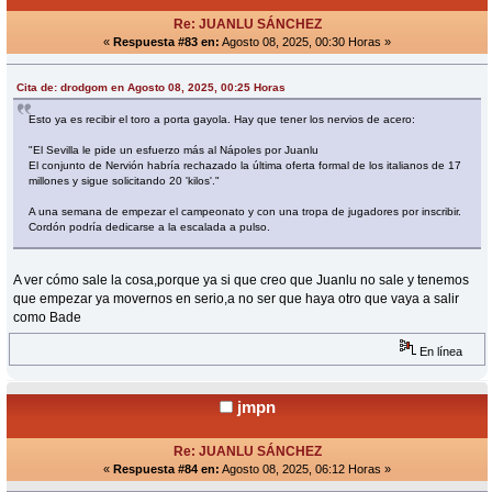
Re: JUANLU SÁNCHEZ
«
Respuesta #83 en:
Agosto 08, 2025, 00:30 Horas »
Cita de: drodgom en Agosto 08, 2025, 00:25 Horas
Esto ya es recibir el toro a porta gayola. Hay que tener los nervios de acero:
"El Sevilla le pide un esfuerzo más al Nápoles por Juanlu
El conjunto de Nervión habría rechazado la última oferta formal de los italianos de 17
millones y sigue solicitando 20 'kilos'."
A una semana de empezar el campeonato y con una tropa de jugadores por inscribir.
Cordón podría dedicarse a la escalada a pulso.
A ver cómo sale la cosa,porque ya si que creo que Juanlu no sale y tenemos
que empezar ya movernos en serio,a no ser que haya otro que vaya a salir
como Bade
En línea
jmpn
Re: JUANLU SÁNCHEZ
«
Respuesta #84 en:
Agosto 08, 2025, 06:12 Horas »