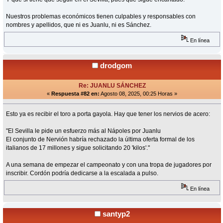
Nuestros problemas económicos tienen culpables y responsables con
nombres y apellidos, que ni es Juanlu, ni es Sánchez.
En línea
drodgom
Re: JUANLU SÁNCHEZ
«
Respuesta #82 en:
Agosto 08, 2025, 00:25 Horas »
Esto ya es recibir el toro a porta gayola. Hay que tener los nervios de acero:
"El Sevilla le pide un esfuerzo más al Nápoles por Juanlu
El conjunto de Nervión habría rechazado la última oferta formal de los
italianos de 17 millones y sigue solicitando 20 'kilos'."
A una semana de empezar el campeonato y con una tropa de jugadores por
inscribir. Cordón podría dedicarse a la escalada a pulso.
En línea
santyp2