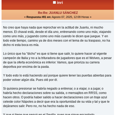
inri
Re:Re: JUANLU SÁNCHEZ
«
Respuesta #81 en:
Agosto 07, 2025, 12:09 Horas »
No creo que haya nada que reprochar en la actitud de Juanlu, ni mucho
menos. El chaval está, desde el día uno, entrenando como uno más, viajando
como uno más, y jugando como uno más cuando le dicen que juegue. Y en
todo este tiempo, camino ya de dos meses con el tema de su traspaso, no ha
dicho ni esta boca es mía.
Lo único que ha "dicho" es que si tiene que salir, lo quiere hacer al vigente
campeón de Italia y no a la trituradora de jugadores que es el Wolves, a pesar
de que la oferta económica es inferior. Vamos, que prioriza su carrera
deportiva por encima de la pasta.
Y todo esto lo está haciendo así porque quiere tener las puertas abiertas para
poder volver algún día. Pues olé por él.
Si quisiera presionar se habría negado a entrenar, o a viajar, o a jugar, o
habría hecho declaraciones sobre su salida, o mensajitos en RRSS, como
hacen otros. O podría haber salido a hacer declaraciones con un traje azul
celeste color Nápoles a decir que era la oportunidad de su vida y tal y que le
dejáramos salir. Pero no, no ha hecho nada de eso.
Y que si tiene que seguir en el Sevilla, pues que sigue encantado.