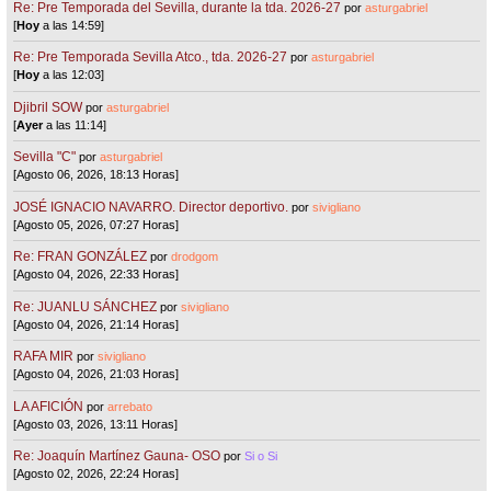
Re: Pre Temporada del Sevilla, durante la tda. 2026-27
por
asturgabriel
[
Hoy
a las 14:59]
Re: Pre Temporada Sevilla Atco., tda. 2026-27
por
asturgabriel
[
Hoy
a las 12:03]
Djibril SOW
por
asturgabriel
[
Ayer
a las 11:14]
Sevilla "C"
por
asturgabriel
[Agosto 06, 2026, 18:13 Horas]
JOSÉ IGNACIO NAVARRO. Director deportivo.
por
sivigliano
[Agosto 05, 2026, 07:27 Horas]
Re: FRAN GONZÁLEZ
por
drodgom
[Agosto 04, 2026, 22:33 Horas]
Re: JUANLU SÁNCHEZ
por
sivigliano
[Agosto 04, 2026, 21:14 Horas]
RAFA MIR
por
sivigliano
[Agosto 04, 2026, 21:03 Horas]
LA AFICIÓN
por
arrebato
[Agosto 03, 2026, 13:11 Horas]
Re: Joaquín Martínez Gauna- OSO
por
Si o Si
[Agosto 02, 2026, 22:24 Horas]