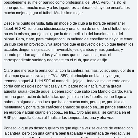
posiblemente su mejor partido como profesional del SFC. Pero, insisto, él
tiene que dar mucho más y a los jugadores canteranos hay que enseñarlos
mucho mejor a jugar al fútbol. Muchísimo mejor.
Desde mi punto de vista, falta un modelo de club a la hora de enseñar el
fútbol. El SFC tiene una idiosincrasia y una forma de entender el fútbol, que
no es la misma, por ejemplo, que la de er beti o la del farselona o la del
bilbao. Pero, claro, para trabajar con un método de enseñanza hay que tener
un club con un proyecto, y ya sabemos que el proyecto de club que tienen los
actuales dirigentes (situación irreversible) es: gambas y más gambas, y
cuando puedan aguinaldos y vámonos que nos vamos..., más el
correspondiente sueldo y negociete en el club, que eso es fijo.
Claro que merece la pena contar con la cantera. Es más, yo soy seguidor de ir
al campo (ya antes veía por TV al SFC, al principio en blanco y negro,
tremendo aquel 4-1 del SFC al mandril..., jojojo..., todavía me acuerdo como
corría con los goles por mi casa y a mi padre no le hacía mucha gracia
aquella, jajaja) desde aquella generación que salió con Manolo Cardo. Para
mí, una generación de futbolistas que junto con los futbolistas que llegó a
haber en alguna etapa tuvo que hacer mucho más, pero que, por falta de
mentalidad y por falta de carácter ganador, se quedó en...un par de entradas
en europa y algún cuarto en copa... en fin... Otro año igual, se cantaba en el
RSP por aquella época al finalizar las temporadas, una y otra vez.
Por eso lo que yo deseo y quiero es que alguna vez se cuente de verdad con
la cantera, pero con una cantera bien trabajada y enseñada de verdad, y se