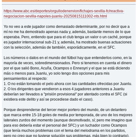
https://www.abc.es/deportes/orgullodenervion/fichajes-sevilla-fc/reactiva-
negociacion-sevilla-napoles-juanlu-20250815111002-nts.html
Yo no veo a este jugador como demasiado determinante, por no decir que a
mí no me ha demostrado apenas nada y, además, bastante menos de lo que
esperaba. Pero, entiendo que para el club tenga un valor o un caché, porque
es jugador internacional sub-21 y, además, ha mostrado buenas actuaciones
con la selección, además de también, esporádicamente, en el SFC.
Los números o datos en el mundo del fútbol hay que entenderlos como, en la
mayoría de veces, sobredimensionados. Pero si tenemos en cuenta el dinero
por el que salió Bono, Acuña, Ocampos o Ennesyri y el que se está diciendo
más o menos para Juanlu, yo solo tengo dos opciones para mis
pensamientos al respecto:
1. O no están tomando el pelo ahora con las cantidades ofrecidas por Juanlu.
2. O los dirigentes que vendieron a esos 4 jugadores anteriores a Juanlu
deberían ser llevados a "prisión provisional" por atentado contra el SFC (si
existiera este delito y así se procediese dado el caso).
Porque desprenderse del tercer mejor portero del mundo, de un delantero
que marca entre 15-18 goles de media por temporada, de uno de los mejores
laterales zurdos del momento (aunque desmotivado, sí; pero me imagino que
para eso debería estar el personal del SFC) y un luchador como Ocampos
(que tenía muchos problemas con el tema del melodrama en los partidos,
pero no creo que no tuviese solución sus problemas, más bien lo contrario),