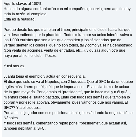
Aquí lo clavas al 100%.
He tenido alguna confrontación con mi compañero jocarvia, pero aquí le doy
toda la razón, al completo.
Esta es la realidad.
Porque desde los que manejan el timón, principalmente éstos, hasta los que
van descendiendo por la pirámide... Todos miran por su único interés, salvo a
los 1.000 euristas que son a los que despiden y los aficionados que de
verdad sienten los colores, que no son todos, tal y como ya se ha demostrado
(con venta de acciones, venta de entradas, etc...), y quizás algún otro que
haya por ahí en el club... Pocos.
Y así nos va.
Juanlu toma el ejemplo y actúa en consecuencia.
Él dice que solo se va al Nápoles, con 2 huevos... Que al SFC le da un equipo
inglés más dinero por él, a él que le importa eso... Esa es la forma de actuar
de la gran mayoría. Por ejemplo el "presidente", que lo hace mal y a él qué...,
mientras cobre el salario pactado, junto con todos los demás que también lo
cobran y por eso le apoyan, obviamente, pues vámonos que nos vamos. El
SFC?? Y a ellos qué...
Por tanto, el jugador con ese posicionamiento, le está dando la negociación al
Nápoles.
Y todos los demás, comenzando repito por el "presidente", que actúan así,
también debilitan al SFC.