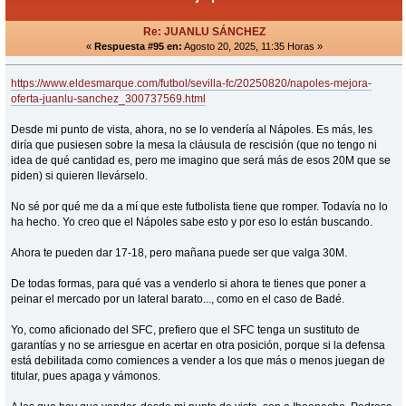
Re: JUANLU SÁNCHEZ
«
Respuesta #95 en:
Agosto 20, 2025, 11:35 Horas »
https://www.eldesmarque.com/futbol/sevilla-fc/20250820/napoles-mejora-
oferta-juanlu-sanchez_300737569.html
Desde mi punto de vista, ahora, no se lo vendería al Nápoles. Es más, les
diría que pusiesen sobre la mesa la cláusula de rescisión (que no tengo ni
idea de qué cantidad es, pero me imagino que será más de esos 20M que se
piden) si quieren llevárselo.
No sé por qué me da a mí que este futbolista tiene que romper. Todavía no lo
ha hecho. Yo creo que el Nápoles sabe esto y por eso lo están buscando.
Ahora te pueden dar 17-18, pero mañana puede ser que valga 30M.
De todas formas, para qué vas a venderlo si ahora te tienes que poner a
peinar el mercado por un lateral barato..., como en el caso de Badé.
Yo, como aficionado del SFC, prefiero que el SFC tenga un sustituto de
garantías y no se arriesgue en acertar en otra posición, porque si la defensa
está debilitada como comiences a vender a los que más o menos juegan de
titular, pues apaga y vámonos.