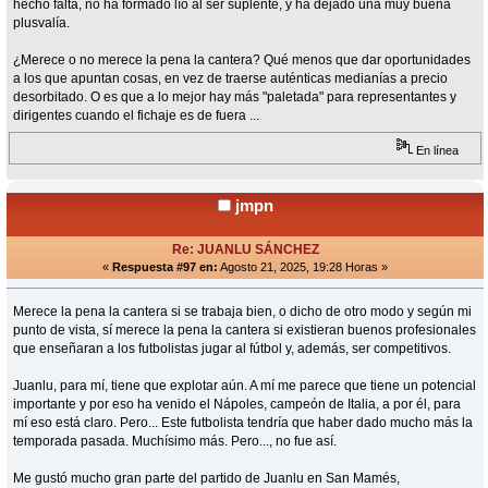
hecho falta, no ha formado lío al ser suplente, y ha dejado una muy buena
plusvalía.
¿Merece o no merece la pena la cantera? Qué menos que dar oportunidades
a los que apuntan cosas, en vez de traerse auténticas medianías a precio
desorbitado. O es que a lo mejor hay más "paletada" para representantes y
dirigentes cuando el fichaje es de fuera ...
En línea
jmpn
Re: JUANLU SÁNCHEZ
«
Respuesta #97 en:
Agosto 21, 2025, 19:28 Horas »
Merece la pena la cantera si se trabaja bien, o dicho de otro modo y según mi
punto de vista, sí merece la pena la cantera si existieran buenos profesionales
que enseñaran a los futbolistas jugar al fútbol y, además, ser competitivos.
Juanlu, para mí, tiene que explotar aún. A mí me parece que tiene un potencial
importante y por eso ha venido el Nápoles, campeón de Italia, a por él, para
mí eso está claro. Pero... Este futbolista tendría que haber dado mucho más la
temporada pasada. Muchísimo más. Pero..., no fue así.
Me gustó mucho gran parte del partido de Juanlu en San Mamés,