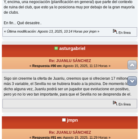
Y, encima, una negociación (planificación en general) que parte del contexto
de ruina del club, que esto ya lo posiciona muy por debajo de la gran mayoría
de clubs.
En fin... Qué desastre..
«
Última modificación: Agosto 13, 2025, 10:14 Horas por jmpn
»
En línea
asturgabriel
Re: JUANLU SÁNCHEZ
«
Respuesta #90 en:
Agosto 15, 2025, 11:13 Horas »
Sigo sin creerme la oferta de Juanlu, creemos que si ofrecieran 17 millones
más 3 variable, el Sevilla no se hubiera tirado a la piscina. De momento lo he
dicho alguna vez, Juanlu podrá ser un jugador que evolucione en positivo,
pero yo no lo veo tan importante, para que el Sevilla no se desprenda de el.
En línea
jmpn
Re: JUANLU SÁNCHEZ
«
Respuesta #91 en:
Agosto 15, 2025, 11:29 Horas »