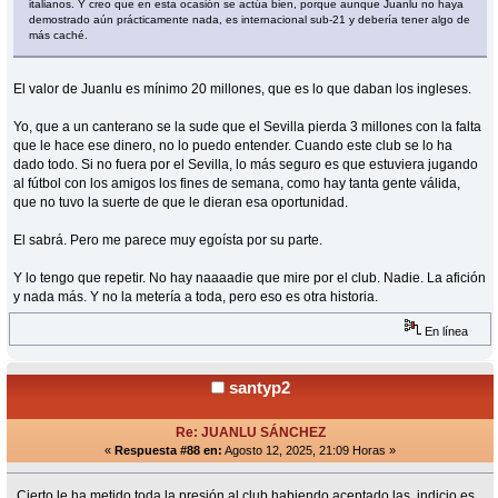
italianos. Y creo que en esta ocasión se actúa bien, porque aunque Juanlu no haya
demostrado aún prácticamente nada, es internacional sub-21 y debería tener algo de
más caché.
El valor de Juanlu es mínimo 20 millones, que es lo que daban los ingleses.
Yo, que a un canterano se la sude que el Sevilla pierda 3 millones con la falta
que le hace ese dinero, no lo puedo entender. Cuando este club se lo ha
dado todo. Si no fuera por el Sevilla, lo más seguro es que estuviera jugando
al fútbol con los amigos los fines de semana, como hay tanta gente válida,
que no tuvo la suerte de que le dieran esa oportunidad.
El sabrá. Pero me parece muy egoísta por su parte.
Y lo tengo que repetir. No hay naaaadie que mire por el club. Nadie. La afición
y nada más. Y no la metería a toda, pero eso es otra historia.
En línea
santyp2
Re: JUANLU SÁNCHEZ
«
Respuesta #88 en:
Agosto 12, 2025, 21:09 Horas »
Cierto,le ha metido toda la presión al club habiendo aceptado las indicio es