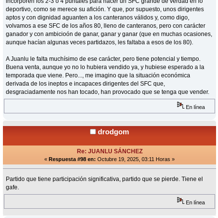
incorporen los 2-3 o 4 puntales para hacer un SFC grande de verdad en lo
deportivo, como se merece su afición. Y que, por supuesto, unos dirigentes
aptos y con dignidad aguanten a los canteranos válidos y, como digo,
volvamos a ese SFC de los años 80, lleno de canteranos, pero con carácter
ganador y con ambicioón de ganar, ganar y ganar (que en muchas ocasiones,
aunque hacían algunas veces partidazos, les faltaba a esos de los 80).
A Juanlu le falta muchísimo de ese carácter, pero tiene potencial y tiempo.
Buena venta, aunque yo no lo hubiera vendido ya, y hubiese esperado a la
temporada que viene. Pero..., me imagino que la situación económica
derivada de los ineptos e incapaces dirigentes del SFC que,
desgraciadamente nos han tocado, han provocado que se tenga que vender.
En línea
drodgom
Re: JUANLU SÁNCHEZ
«
Respuesta #98 en:
Octubre 19, 2025, 03:11 Horas »
Partido que tiene participación significativa, partido que se pierde. Tiene el
gafe.
En línea