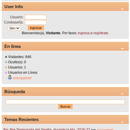
User Info
Usuario:
Contraseña:
Bienvenido(a),
Visitante
. Por favor,
ingresa
o
regístrate
.
En línea
Visitantes: 846
Oculto(s): 0
Usuarios: 1
Usuarios en Línea:
asturgabriel
Búsqueda
Temas Recientes
Re: Pre Temporada del Sevilla, durante la tda. 2026-27
por
asturgabriel