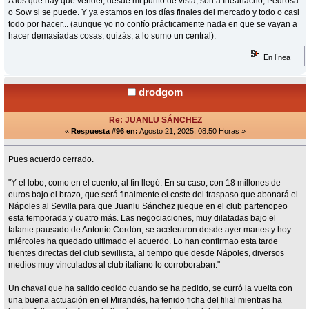
A los que hay que vender, desde mi punto de vista, son a Iheanacho, Pedrosa
o Sow si se puede. Y ya estamos en los días finales del mercado y todo o casi
todo por hacer... (aunque yo no confío prácticamente nada en que se vayan a
hacer demasiadas cosas, quizás, a lo sumo un central).
En línea
drodgom
Re: JUANLU SÁNCHEZ
«
Respuesta #96 en:
Agosto 21, 2025, 08:50 Horas »
Pues acuerdo cerrado.
"Y el lobo, como en el cuento, al fin llegó. En su caso, con 18 millones de
euros bajo el brazo, que será finalmente el coste del traspaso que abonará el
Nápoles al Sevilla para que Juanlu Sánchez juegue en el club partenopeo
esta temporada y cuatro más. Las negociaciones, muy dilatadas bajo el
talante pausado de Antonio Cordón, se aceleraron desde ayer martes y hoy
miércoles ha quedado ultimado el acuerdo. Lo han confirmao esta tarde
fuentes directas del club sevillista, al tiempo que desde Nápoles, diversos
medios muy vinculados al club italiano lo corroboraban."
Un chaval que ha salido cedido cuando se ha pedido, se curró la vuelta con
una buena actuación en el Mirandés, ha tenido ficha del filial mientras ha