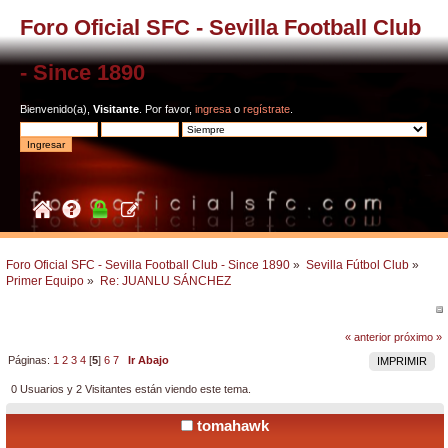
Foro Oficial SFC - Sevilla Football Club
- Since 1890
Bienvenido(a),
Visitante
. Por favor,
ingresa
o
regístrate
.
Foro Oficial SFC - Sevilla Football Club - Since 1890
»
Sevilla Fútbol Club
»
Primer Equipo
»
Re: JUANLU SÁNCHEZ
« anterior
próximo »
Páginas:
1
2
3
4
[
5
]
6
7
Ir Abajo
IMPRIMIR
0 Usuarios y 2 Visitantes están viendo este tema.
tomahawk