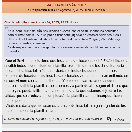
Re: JUANLU SÁNCHEZ
«
Respuesta #80 en:
Agosto 07, 2025, 10:03 Horas »
Cita de: sivigliano en Agosto 06, 2025, 23:27 Horas
Se supone que este año tres fichajes nuevos con carta de libertad no computan
para el límite salarial. Aún se podría fichar otro jugador en estas condiciones. Con el
60% de los 14 millones de Juanlu se debe poder inscribir a Vargas y Akor Adams y
fichar a un cedido al menos.
Es desesperante que no salga ningún descarte a estas alturas. No entiendo tanta
pasividad.
Que el Sevilla no solo tiene que inscribir esos jugadores eh? Está obligado a
inscribir todos los que tiene.en plantilla, es decir, si no se les da salida, está
obligado tb a inscribir a Januzaj, Jordan o inehacho por poner algunos
ejemplos de jugadores no inscritos adicionales y que no entrarán entiendo en
los que vienen con carta de libertad. Yo creo que van tratar de asegurar
pueden inscribir la plantilla que tenemos y a partir de ahí, según el dinero que
quede y se pueda utilizar con la norma esa a la que estamos sujetos ó las
salidas que se produzcan, completarán la plantilla con las incorporaciones
que se puedan.
Miedo me daría que no seamos capaces de inscribir a algun jugador de los
que tenemos en la plantilla actual
«
Última modificación: Agosto 07, 2025, 11:08 Horas por tomahawk
»
En línea