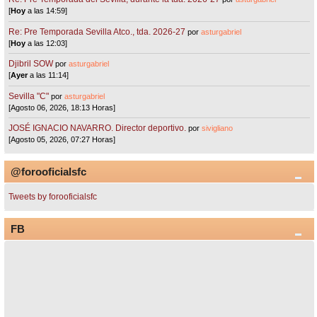
[
Hoy
a las 14:59]
Re: Pre Temporada Sevilla Atco., tda. 2026-27
por
asturgabriel
[
Hoy
a las 12:03]
Djibril SOW
por
asturgabriel
[
Ayer
a las 11:14]
Sevilla "C"
por
asturgabriel
[Agosto 06, 2026, 18:13 Horas]
JOSÉ IGNACIO NAVARRO. Director deportivo.
por
sivigliano
[Agosto 05, 2026, 07:27 Horas]
@forooficialsfc
Tweets by forooficialsfc
FB