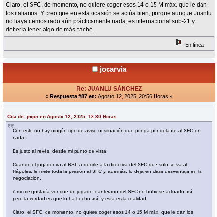
Claro, el SFC, de momento, no quiere coger esos 14 o 15 M máx. que le dan
los italianos. Y creo que en esta ocasión se actúa bien, porque aunque Juanlu
no haya demostrado aún prácticamente nada, es internacional sub-21 y
debería tener algo de más caché.
En línea
jocarvia
Re: JUANLU SÁNCHEZ
«
Respuesta #87 en:
Agosto 12, 2025, 20:56 Horas »
Cita de: jmpn en Agosto 12, 2025, 18:30 Horas
Con este no hay ningún tipo de aviso ni situación que ponga por delante al SFC en
nada.
Es justo al revés, desde mi punto de vista.
Cuando el jugador va al RSP a decirle a la directiva del SFC que solo se va al
Nápoles, le mete toda la presión al SFC y, además, lo deja en clara desventaja en la
negociación.
A mi me gustaría ver que un jugador canterano del SFC no hubiese actuado así,
pero la verdad es que lo ha hecho así, y esta es la realidad.
Claro, el SFC, de momento, no quiere coger esos 14 o 15 M máx. que le dan los