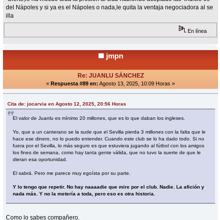
del Nápoles y si ya es el Nápoles o nada,le quita la ventaja negociadora al se
illa
En línea
jmpn
Re: JUANLU SÁNCHEZ
«
Respuesta #89 en:
Agosto 13, 2025, 10:09 Horas »
Cita de: jocarvia en Agosto 12, 2025, 20:56 Horas
El valor de Juanlu es mínimo 20 millones, que es lo que daban los ingleses.
Yo, que a un canterano se la sude que el Sevilla pierda 3 millones con la falta que le
hace ese dinero, no lo puedo entender. Cuando este club se lo ha dado todo. Si no
fuera por el Sevilla, lo más seguro es que estuviera jugando al fútbol con los amigos
los fines de semana, como hay tanta gente válida, que no tuvo la suerte de que le
dieran esa oportunidad.
El sabrá. Pero me parece muy egoísta por su parte.
Y lo tengo que repetir. No hay naaaadie que mire por el club. Nadie. La afición y
nada más. Y no la metería a toda, pero eso es otra historia.
Como lo sabes compañero.