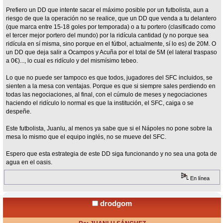
Prefiero un DD que intente sacar el máximo posible por un futbolista, aun a
riesgo de que la operación no se realice, que un DD que venda a tu delantero
(que marca entre 15-18 goles por temporada) o a tu portero (clasificado como
el tercer mejor portero del mundo) por la ridícula cantidad (y no porque sea
ridícula en sí misma, sino porque en el fútbol, actualmente, sí lo es) de 20M. O
un DD que deja salir a Ocampos y Acuña por el total de 5M (el lateral traspaso
a 0€)..., lo cual es ridículo y del mismísimo tebeo.
Lo que no puede ser tampoco es que todos, jugadores del SFC incluidos, se
sienten a la mesa con ventajas. Porque es que si siempre sales perdiendo en
todas las negociaciones, al final, con el cúmulo de meses y negociaciones
haciendo el ridículo lo normal es que la institución, el SFC, caiga o se
despeñe.
Este futbolista, Juanlu, al menos ya sabe que si el Nápoles no pone sobre la
mesa lo mismo que el equipo inglés, no se mueve del SFC.
Espero que esta estrategia de este DD siga funcionando y no sea una gota de
agua en el oasis.
En línea
drodgom