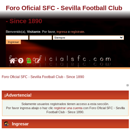
Foro Oficial SFC - Sevilla Football Club
- Since 1890
Bienvenido(a),
Visitante
. Por favor,
ingresa
o
regístrate
.
Foro Oficial SFC - Sevilla Football Club - Since 1890
¡Advertencia!
Solamente usuarios registrados tienen acceso a esta sección.
Por favor ingresa abajo o haz clic
registrar una cuenta
con Foro Oficial SFC - Sevilla
Football Club - Since 1890.
Ingresar