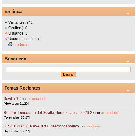
En línea
Visitantes: 941
Oculto(s): 0
Usuarios: 1
Usuarios en Línea:
drodgom
Búsqueda
Temas Recientes
Sevilla "C"
por
asturgabriel
[
Hoy
a las 11:29]
Re: Pre Temporada del Sevilla, durante la tda. 2026-27
por
asturgabriel
[
Ayer
a las 15:27]
JOSÉ IGNACIO NAVARRO. Director deportivo.
por
sivigliano
[
Ayer
a las 07:27]