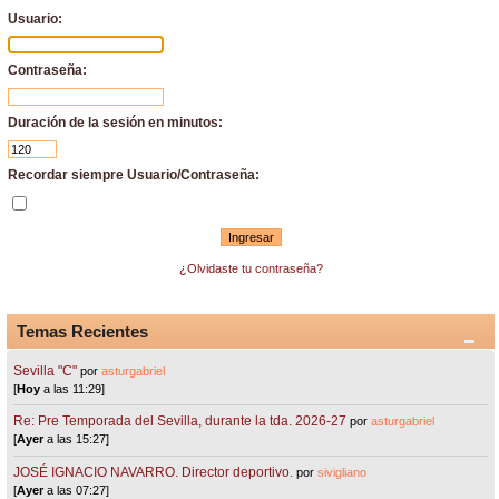
Usuario:
Contraseña:
Duración de la sesión en minutos:
Recordar siempre Usuario/Contraseña:
¿Olvidaste tu contraseña?
Temas Recientes
Sevilla "C"
por
asturgabriel
[
Hoy
a las 11:29]
Re: Pre Temporada del Sevilla, durante la tda. 2026-27
por
asturgabriel
[
Ayer
a las 15:27]
JOSÉ IGNACIO NAVARRO. Director deportivo.
por
sivigliano
[
Ayer
a las 07:27]