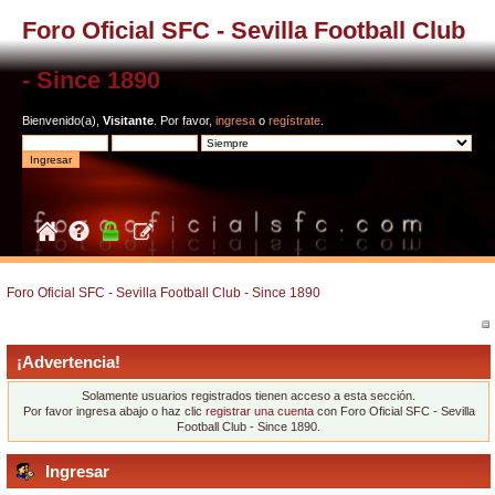
Foro Oficial SFC - Sevilla Football Club
- Since 1890
Bienvenido(a),
Visitante
. Por favor,
ingresa
o
regístrate
.
Foro Oficial SFC - Sevilla Football Club - Since 1890
¡Advertencia!
Solamente usuarios registrados tienen acceso a esta sección.
Por favor ingresa abajo o haz clic
registrar una cuenta
con Foro Oficial SFC - Sevilla
Football Club - Since 1890.
Ingresar