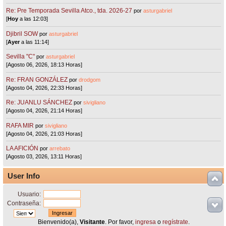
Re: Pre Temporada Sevilla Atco., tda. 2026-27
por
asturgabriel
[
Hoy
a las 12:03]
Djibril SOW
por
asturgabriel
[
Ayer
a las 11:14]
Sevilla "C"
por
asturgabriel
[Agosto 06, 2026, 18:13 Horas]
Re: FRAN GONZÁLEZ
por
drodgom
[Agosto 04, 2026, 22:33 Horas]
Re: JUANLU SÁNCHEZ
por
sivigliano
[Agosto 04, 2026, 21:14 Horas]
RAFA MIR
por
sivigliano
[Agosto 04, 2026, 21:03 Horas]
LA AFICIÓN
por
arrebato
[Agosto 03, 2026, 13:11 Horas]
User Info
Usuario:
Contraseña:
Bienvenido(a),
Visitante
. Por favor,
ingresa
o
regístrate
.