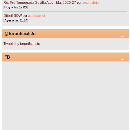
Re: Pre Temporada Sevilla Atco., tda. 2026-27
por
asturgabriel
[
Hoy
a las 12:03]
Djibril SOW
por
asturgabriel
[
Ayer
a las 11:14]
@forooficialsfc
Tweets by forooficialsfc
FB