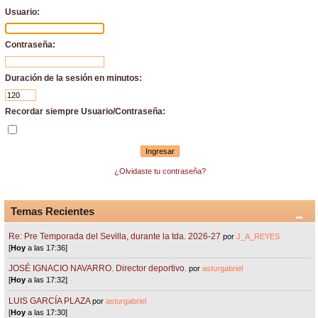
Usuario:
Contraseña:
Duración de la sesión en minutos:
Recordar siempre Usuario/Contraseña:
¿Olvidaste tu contraseña?
Temas Recientes
Re: Pre Temporada del Sevilla, durante la tda. 2026-27
por
J_A_REYES
[
Hoy
a las 17:36]
JOSÉ IGNACIO NAVARRO. Director deportivo.
por
asturgabriel
[
Hoy
a las 17:32]
LUIS GARCÍA PLAZA
por
asturgabriel
[
Hoy
a las 17:30]