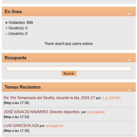
En línea
Visitantes: 888
Oculto(s): 0
Usuarios: 0
There aren't any users online.
Búsqueda
Temas Recientes
Re: Pre Temporada del Sevilla, durante la tda. 2026-27
por
J_A_REYES
[
Hoy
a las 17:36]
JOSÉ IGNACIO NAVARRO. Director deportivo.
por
asturgabriel
[
Hoy
a las 17:32]
LUIS GARCÍA PLAZA
por
asturgabriel
[
Hoy
a las 17:30]