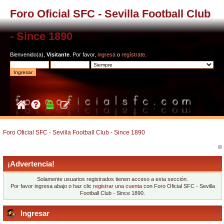
Foro Oficial SFC - Sevilla Football Club
- Since 1890
Bienvenido(a),
Visitante
. Por favor,
ingresa
o
regístrate
.
Foro Oficial SFC - Sevilla Football Club - Since 1890
¡Advertencia!
Solamente usuarios registrados tienen acceso a esta sección.
Por favor ingresa abajo o haz clic
registrar una cuenta
con Foro Oficial SFC - Sevilla
Football Club - Since 1890.
Ingresar