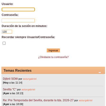
Usuario:
Contraseña:
Duración de la sesión en minutos:
Recordar siempre Usuario/Contraseña:
¿Olvidaste tu contraseña?
Temas Recientes
Djibril SOW
por
asturgabriel
[
Hoy
a las 11:14]
Sevilla "C"
por
asturgabriel
[
Ayer
a las 18:13]
Re: Pre Temporada del Sevilla, durante la tda. 2026-27
por
asturgabriel
[
Ayer
a las 18:08]