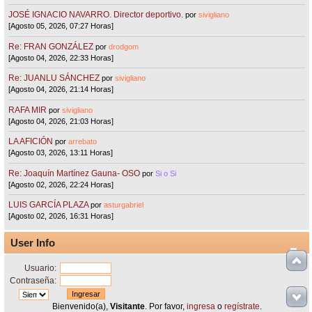
JOSÉ IGNACIO NAVARRO. Director deportivo.
por
sivigliano
[Agosto 05, 2026, 07:27 Horas]
Re: FRAN GONZÁLEZ
por
drodgom
[Agosto 04, 2026, 22:33 Horas]
Re: JUANLU SÁNCHEZ
por
sivigliano
[Agosto 04, 2026, 21:14 Horas]
RAFA MIR
por
sivigliano
[Agosto 04, 2026, 21:03 Horas]
LA AFICIÓN
por
arrebato
[Agosto 03, 2026, 13:11 Horas]
Re: Joaquín Martínez Gauna- OSO
por
Si o Si
[Agosto 02, 2026, 22:24 Horas]
LUIS GARCÍA PLAZA
por
asturgabriel
[Agosto 02, 2026, 16:31 Horas]
User Info
Usuario:
Contraseña:
Bienvenido(a),
Visitante
. Por favor,
ingresa
o
regístrate
.