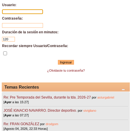
Usuario:
Contraseña:
Duración de la sesión en minutos:
Recordar siempre Usuario/Contraseña:
¿Olvidaste tu contraseña?
Temas Recientes
Re: Pre Temporada del Sevilla, durante la tda. 2026-27
por
asturgabriel
[
Ayer
a las 15:27]
JOSÉ IGNACIO NAVARRO. Director deportivo.
por
sivigliano
[
Ayer
a las 07:27]
Re: FRAN GONZÁLEZ
por
drodgom
[Agosto 04, 2026, 22:33 Horas]