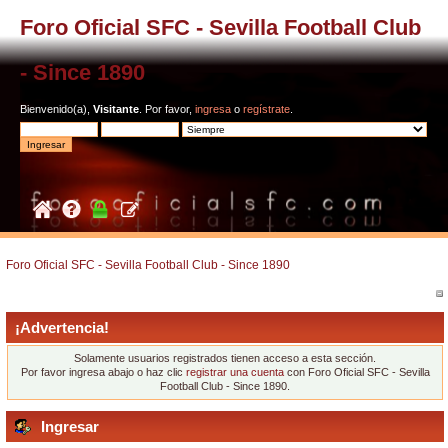
Foro Oficial SFC - Sevilla Football Club
- Since 1890
Bienvenido(a),
Visitante
. Por favor,
ingresa
o
regístrate
.
Foro Oficial SFC - Sevilla Football Club - Since 1890
¡Advertencia!
Solamente usuarios registrados tienen acceso a esta sección.
Por favor ingresa abajo o haz clic
registrar una cuenta
con Foro Oficial SFC - Sevilla
Football Club - Since 1890.
Ingresar