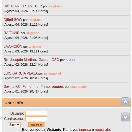
Re: JUANLU SÁNCHEZ
por
sivigliano
[Agosto 04, 2026, 21:14 Horas]
Djibril SOW
por
sivigliano
[Agosto 04, 2026, 21:12 Horas]
RAFA MIR
por
sivigliano
[Agosto 04, 2026, 21:03 Horas]
LA AFICIÓN
por
arrebato
[Agosto 03, 2026, 13:11 Horas]
Re: Joaquín Martínez Gauna- OSO
por
Si o Si
[Agosto 02, 2026, 22:24 Horas]
LUIS GARCÍA PLAZA
por
asturgabriel
[Agosto 02, 2026, 16:31 Horas]
Sevilla F.C. Femenino. Primer equipo.
por
asturgabriel
[Agosto 01, 2026, 20:41 Horas]
User Info
Usuario:
Contraseña:
Bienvenido(a),
Visitante
. Por favor,
ingresa
o
regístrate
.