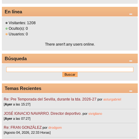
En línea
Visitantes: 1208
Oculto(s): 0
Usuarios: 0
There aren't any users online.
Búsqueda
Temas Recientes
Re: Pre Temporada del Sevilla, durante la tda. 2026-27
por
asturgabriel
[
Ayer
a las 15:27]
JOSÉ IGNACIO NAVARRO. Director deportivo.
por
sivigliano
[
Ayer
a las 07:27]
Re: FRAN GONZÁLEZ
por
drodgom
[Agosto 04, 2026, 22:33 Horas]