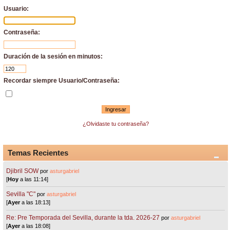
Usuario:
Contraseña:
Duración de la sesión en minutos:
Recordar siempre Usuario/Contraseña:
¿Olvidaste tu contraseña?
Temas Recientes
Djibril SOW
por
asturgabriel
[
Hoy
a las 11:14]
Sevilla "C"
por
asturgabriel
[
Ayer
a las 18:13]
Re: Pre Temporada del Sevilla, durante la tda. 2026-27
por
asturgabriel
[
Ayer
a las 18:08]