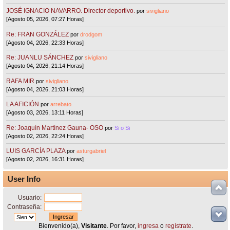
JOSÉ IGNACIO NAVARRO. Director deportivo.
por
sivigliano
[Agosto 05, 2026, 07:27 Horas]
Re: FRAN GONZÁLEZ
por
drodgom
[Agosto 04, 2026, 22:33 Horas]
Re: JUANLU SÁNCHEZ
por
sivigliano
[Agosto 04, 2026, 21:14 Horas]
RAFA MIR
por
sivigliano
[Agosto 04, 2026, 21:03 Horas]
LA AFICIÓN
por
arrebato
[Agosto 03, 2026, 13:11 Horas]
Re: Joaquín Martínez Gauna- OSO
por
Si o Si
[Agosto 02, 2026, 22:24 Horas]
LUIS GARCÍA PLAZA
por
asturgabriel
[Agosto 02, 2026, 16:31 Horas]
User Info
Usuario:
Contraseña:
Bienvenido(a),
Visitante
. Por favor,
ingresa
o
regístrate
.