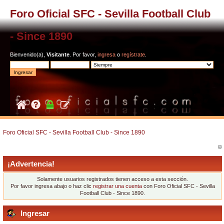
Foro Oficial SFC - Sevilla Football Club
- Since 1890
Bienvenido(a),
Visitante
. Por favor,
ingresa
o
regístrate
.
Foro Oficial SFC - Sevilla Football Club - Since 1890
¡Advertencia!
Solamente usuarios registrados tienen acceso a esta sección.
Por favor ingresa abajo o haz clic
registrar una cuenta
con Foro Oficial SFC - Sevilla
Football Club - Since 1890.
Ingresar