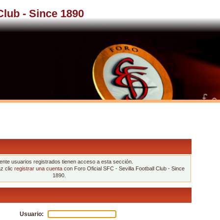
 Club - Since 1890
nte usuarios registrados tienen acceso a esta sección.
az clic
registrar una cuenta
con Foro Oficial SFC - Sevilla Football Club - Since
1890.
Usuario: