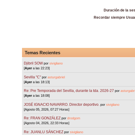
Duración de la se
Recordar siempre Usua
Temas Recientes
Djibril SOW
por
sivigliano
[
Ayer
a las 22:23]
Sevilla "C"
por
asturgabriel
[
Ayer
a las 18:13]
Re: Pre Temporada del Sevilla, durante la tda. 2026-27
por
asturgabri
[
Ayer
a las 18:08]
JOSÉ IGNACIO NAVARRO. Director deportivo.
por
sivigliano
[Agosto 05, 2026, 07:27 Horas]
Re: FRAN GONZÁLEZ
por
drodgom
[Agosto 04, 2026, 22:33 Horas]
Re: JUANLU SÁNCHEZ
por
sivigliano