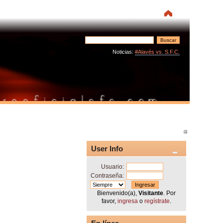
Noticias:
#Alavés vs. S.F.C.
User Info
Usuario:
Contraseña:
Bienvenido(a),
Visitante
. Por
favor,
ingresa
o
regístrate
.