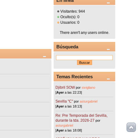
En línea
Visitantes: 944
Oculto(s): 0
Usuarios: 0
There aren't any users online.
Búsqueda
Temas Recientes
Djibril SOW
por
sivigliano
[
Ayer
a las 22:23]
Sevilla "C"
por
asturgabriel
[
Ayer
a las 18:13]
Re: Pre Temporada del Sevilla,
durante la tda. 2026-27
por
asturgabriel
[
Ayer
a las 18:08]