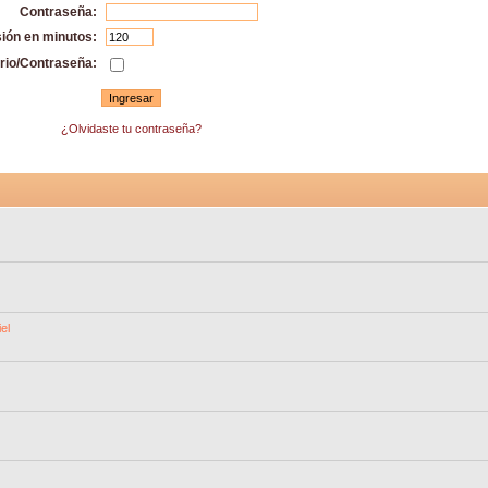
Contraseña:
sión en minutos:
rio/Contraseña:
¿Olvidaste tu contraseña?
el