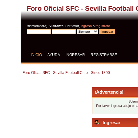
Foro Oficial SFC - Sevilla Football
Bienvenido(a),
Visitante
. Por favor,
ingresa
o
regístrate
.
INICIO
AYUDA
INGRESAR
REGISTRARSE
Foro Oficial SFC - Sevilla Football Club - Since 1890
¡Advertencia!
Solame
Por favor ingresa abajo o h
Ingresar