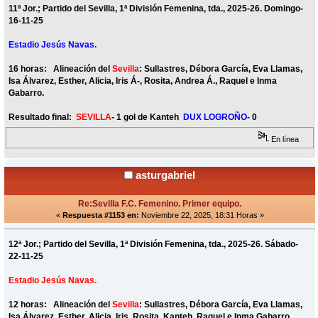
11ª Jor.; Partido del Sevilla, 1ª División Femenina, tda., 2025-26. Domingo-
16-11-25
Estadio Jesús Navas.
16 horas: Alineación del
Sevilla
: Sullastres, Débora García, Eva Llamas,
Isa Álvarez, Esther, Alicia, Iris Á-, Rosita, Andrea Á., Raquel e Inma
Gabarro.
Resultado final:
SEVILLA
- 1 gol de Kanteh
DUX LOGROÑO
- 0
En línea
asturgabriel
Re:Sevilla F.C. Femenino. Primer equipo.
«
Respuesta #1153 en:
Noviembre 22, 2025, 18:31 Horas »
12ª Jor.; Partido del Sevilla, 1ª División Femenina, tda., 2025-26. Sábado-
22-11-25
Estadio Jesús Navas.
12 horas: Alineación del
Sevilla
: Sullastres, Débora García, Eva Llamas,
Isa Álvarez, Esther, Alicia, Iris, Rosita, Kanteh, Raquel e Inma Gabarro.