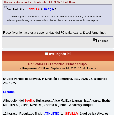
Cita de: asturgabriel en Septiembre 21, 2025, 19:43 Horas
Resultado final:
SEVILLA
- 0
BARÇA
- 5
La primera parte del Sevilla fue aguantar la embestidas del Barça con bastante
acierto, pero la segunda marcó las diferencias qué hay entre ambos equipos.
Flaco favor le hace esta superioridad del FC palancas, al fútbol femenino.
En línea
asturgabriel
Re:Sevilla F.C. Femenino. Primer equipo.
«
Respuesta #1145 en:
Septiembre 28, 2025, 16:46 Horas »
5ª Jor.; Partido del Sevilla, 1ª División Femenina, tda., 2025-26. Domingo-
28-09-25
Lezama.
Alineación del
Sevilla
: Sullastres, Alice M., Eva Llamas, Isa Álvarez, Esther
M.P., Iris A., Alicia, Rosa M., Andrea Á., Inma Gabarro y Raquel.
12 horas: Resultado final:
ATHLETIC
- 1
SEVILLA-
1 gol de Isa Álvarez