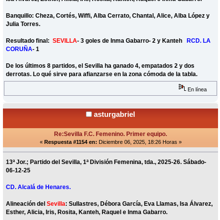
Banquillo: Cheza, Cortés, Wiffi, Alba Cerrato, Chantal, Alice, Alba López y
Julia Torres.
Resultado final:
SEVILLA
- 3 goles de Inma Gabarro- 2 y Kanteh
RCD. LA
CORUÑA
- 1
De los últimos 8 partidos, el Sevilla ha ganado 4, empatados 2 y dos
derrotas. Lo qué sirve para afianzarse en la zona cómoda de la tabla.
En línea
asturgabriel
Re:Sevilla F.C. Femenino. Primer equipo.
«
Respuesta #1154 en:
Diciembre 06, 2025, 18:26 Horas »
13ª Jor.; Partido del Sevilla, 1ª División Femenina, tda., 2025-26. Sábado-
06-12-25
CD. Alcalá de Henares.
Alineación del
Sevilla
: Sullastres, Débora García, Eva Llamas, Isa Álvarez,
Esther, Alicia, Iris, Rosita, Kanteh, Raquel e Inma Gabarro.