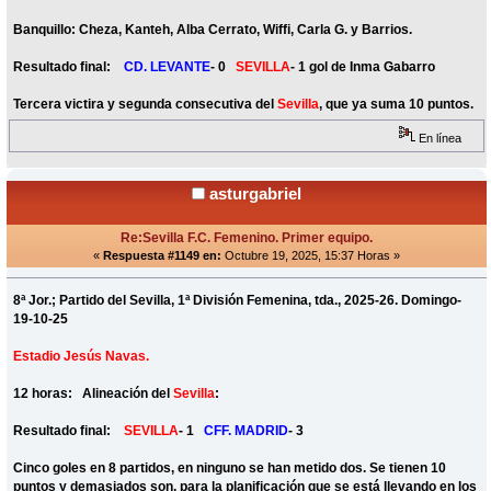
Banquillo: Cheza, Kanteh, Alba Cerrato, Wiffi, Carla G. y Barrios.
Resultado final:
CD. LEVANTE
- 0
SEVILLA
- 1 gol de Inma Gabarro
Tercera victira y segunda consecutiva del
Sevilla
, que ya suma 10 puntos.
En línea
asturgabriel
Re:Sevilla F.C. Femenino. Primer equipo.
«
Respuesta #1149 en:
Octubre 19, 2025, 15:37 Horas »
8ª Jor.; Partido del Sevilla, 1ª División Femenina, tda., 2025-26. Domingo-
19-10-25
Estadio Jesús Navas.
12 horas: Alineación del
Sevilla
:
Resultado final:
SEVILLA
- 1
CFF. MADRID
- 3
Cinco goles en 8 partidos, en ninguno se han metido dos. Se tienen 10
puntos y demasiados son, para la planificación que se está llevando en los