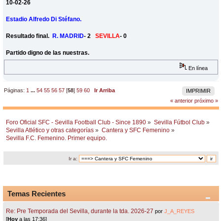
10-02-26
Estadio Alfredo Di Stéfano.
Resultado final.
R. MADRID
- 2
SEVILLA
- 0
Partido digno de las nuestras.
En línea
Páginas:
1
...
54
55
56
57
[
58
]
59
60
Ir Arriba
IMPRIMIR
« anterior
próximo »
Foro Oficial SFC - Sevilla Football Club - Since 1890
»
Sevilla Fútbol Club
»
Sevilla Atlético y otras categorías
»
Cantera y SFC Femenino
»
Sevilla F.C. Femenino. Primer equipo.
Ir a:
Temas Recientes
Re: Pre Temporada del Sevilla, durante la tda. 2026-27
por
J_A_REYES
[
Hoy
a las 17:36]