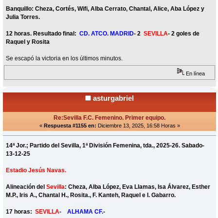
Banquillo: Cheza, Cortés, Wifi, Alba Cerrato, Chantal, Alice, Aba López y
Julia Torres.
12 horas. Resultado final:
CD. ATCO. MADRID
- 2
SEVILLA
- 2 goles de
Raquel y Rosita
Se escapó la victoria en los últimos minutos.
En línea
asturgabriel
Re:Sevilla F.C. Femenino. Primer equipo.
«
Respuesta #1155 en:
Diciembre 13, 2025, 16:58 Horas »
14ª Jor.; Partido del Sevilla, 1ª División Femenina, tda., 2025-26. Sabado-
13-12-25
Estadio Jesús Navas.
Alineación del
Sevilla
: Cheza, Alba López, Eva Llamas, Isa Álvarez, Esther
M.P., Iris A., Chantal H., Rosita., F. Kanteh, Raquel e I. Gabarro.
17 horas:
SEVILLA
-
ALHAMA CF.
-