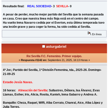
Resultado final:
REAL SOCIEDAD
- 3
SEVILLA
- 0
A pesar de perder, mucho mejor partido del Sevilla que la semana pasada
en casa. Creo que nuestra linea más floja está en el centro del campo.
Ha vuelto Inma Navarro cedida por el Everton, esta última temporada tuvo
una lesión grave y para coger la forma, ha sido cedida al Sevilla.
En línea
asturgabriel
Re:Sevilla F.C. Femenino. Primer equipo.
«
Respuesta #1142 en:
Septiembre 21, 2025, 16:13 Horas »
4ª Jor.; Partido del Sevilla, 1ª División Femenina, tda., 2025-26. Domingo-
21-09-25
Estadio Jesús Navas.
16 horas:
Alineación del Sevilla
: Sullastres, Débora, Isa Álvarez, Evas
Llamas, Esther, Iris, Alicia, Rosita, Kanteh, Inma Gabarro y Andrea A.
Banquillo: Cheza, Raquel, Wiffi, Alba Cerrato, Chanral, Aice, Alba López y
Julia Torres.