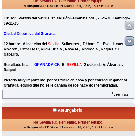
Re:Sevilla F.C. Femenino. Primer equipo.
«
Respuesta #1151 en:
Noviembre 09, 2025, 15:17 Horas »
10ª Jor.; Partido del Sevilla, 1ª División Femenina, tda., 2025-26. Domingo-
09-11-25
Ciudad Deportiva del Granada.
12 horas: Alineación del
Sevilla
: Sullastres , Débora G.. Eva Llamas, Isa
Álvarez , Esther M.P., Alicia, Iris A., Rosa M., Andrea Á., Raquel e I.
Gabarro.
Resultado final:
GRANADA CF.
- 0
SEVILLA
- 2 goles de A. Álvarez y
Raquel
Victoria muy importante, por ser fuera de casa y por conseguir ganar al
Granada, equipo que no se le ganaba desde hace dos temporadas.
En línea
asturgabriel
Re:Sevilla F.C. Femenino. Primer equipo.
«
Respuesta #1152 en:
Noviembre 16, 2025, 18:21 Horas »