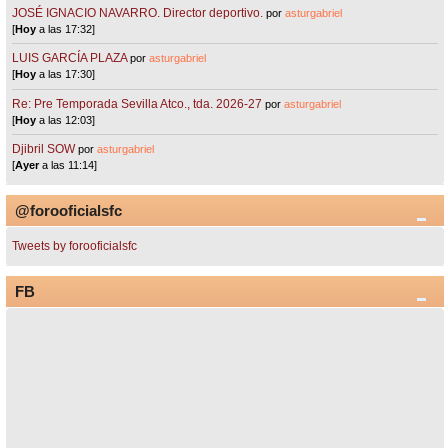
JOSÉ IGNACIO NAVARRO. Director deportivo.
por
asturgabriel
[
Hoy
a las 17:32]
LUIS GARCÍA PLAZA
por
asturgabriel
[
Hoy
a las 17:30]
Re: Pre Temporada Sevilla Atco., tda. 2026-27
por
asturgabriel
[
Hoy
a las 12:03]
Djibril SOW
por
asturgabriel
[
Ayer
a las 11:14]
@forooficialsfc
Tweets by forooficialsfc
FB