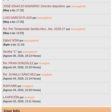
JOSÉ IGNACIO NAVARRO. Director deportivo.
por
asturgabriel
[
Hoy
a las 17:32]
LUIS GARCÍA PLAZA
por
asturgabriel
[
Hoy
a las 17:30]
Re: Pre Temporada Sevilla Atco., tda. 2026-27
por
asturgabriel
[
Hoy
a las 12:03]
Djibril SOW
por
asturgabriel
[
Ayer
a las 11:14]
Sevilla "C"
por
asturgabriel
[Agosto 06, 2026, 18:13 Horas]
Re: FRAN GONZÁLEZ
por
drodgom
[Agosto 04, 2026, 22:33 Horas]
Re: JUANLU SÁNCHEZ
por
sivigliano
[Agosto 04, 2026, 21:14 Horas]
RAFA MIR
por
sivigliano
[Agosto 04, 2026, 21:03 Horas]
LA AFICIÓN
por
arrebato
[Agosto 03, 2026, 13:11 Horas]
User Info