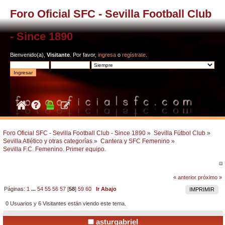
Foro Oficial SFC - Sevilla Football Club
- Since 1890
Bienvenido(a),
Visitante
. Por favor,
ingresa
o
regístrate
.
Foro Oficial SFC - Sevilla Football Club - Since 1890
»
Sevilla Fútbol Club
»
Sevilla Atlético y otras categorías
»
Cantera y SFC Femenino
»
Sevilla F.C. Femenino. Primer equipo.
« anterior
próximo »
Páginas:
1
...
54
55
56
57
[
58
]
59
60
Ir Abajo
IMPRIMIR
0 Usuarios y 6 Visitantes están viendo este tema.
asturgabriel