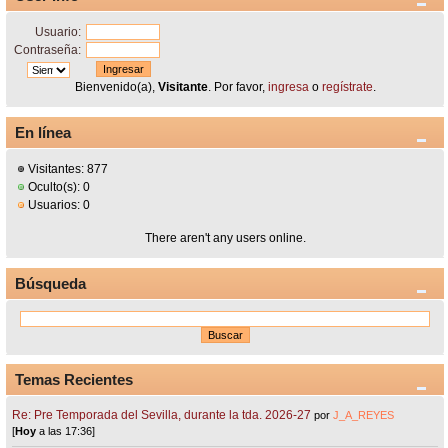
Usuario:
Contraseña:
Bienvenido(a),
Visitante
. Por favor,
ingresa
o
regístrate
.
En línea
Visitantes: 877
Oculto(s): 0
Usuarios: 0
There aren't any users online.
Búsqueda
Temas Recientes
Re: Pre Temporada del Sevilla, durante la tda. 2026-27
por
J_A_REYES
[
Hoy
a las 17:36]