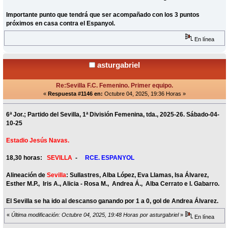
Importante punto que tendrá que ser acompañado con los 3 puntos
próximos en casa contra el Espanyol.
En línea
asturgabriel
Re:Sevilla F.C. Femenino. Primer equipo.
«
Respuesta #1146 en:
Octubre 04, 2025, 19:36 Horas »
6ª Jor.; Partido del Sevilla, 1ª División Femenina, tda., 2025-26. Sábado-04-
10-25
Estadio Jesús Navas.
18,30 horas:
SEVILLA
-
RCE. ESPANYOL
Alineación de
Sevilla
: Sullastres, Alba López, Eva Llamas, Isa Álvarez,
Esther M.P., Iris A., Alicia - Rosa M., Andrea Á., Alba Cerrato e I. Gabarro.
El Sevilla se ha ido al descanso ganando por 1 a 0, gol de Andrea Álvarez.
«
Última modificación: Octubre 04, 2025, 19:48 Horas por asturgabriel
»
En línea