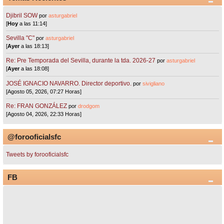
Djibril SOW
por
asturgabriel
[
Hoy
a las 11:14]
Sevilla "C"
por
asturgabriel
[
Ayer
a las 18:13]
Re: Pre Temporada del Sevilla, durante la tda. 2026-27
por
asturgabriel
[
Ayer
a las 18:08]
JOSÉ IGNACIO NAVARRO. Director deportivo.
por
sivigliano
[Agosto 05, 2026, 07:27 Horas]
Re: FRAN GONZÁLEZ
por
drodgom
[Agosto 04, 2026, 22:33 Horas]
@forooficialsfc
Tweets by forooficialsfc
FB