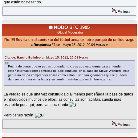
que están bostezando.
En línea
NODO SFC 1905
Global Moderator
Re: El Sevilla en el contexto del fútbol andaluz: otro porqué de un liderazgo
«
Respuesta #2 en:
Mayo 15, 2012, 20:04 Horas »
Cita de: Hamijo Betinico en Mayo 15, 2012, 20:03 Horas
Pecha de currar que te pegas por nada, tu crees que esta gente va a entender
esto? Intentas poner bombillas de bajo consumo en la casa de Stevie Wonders, esta
gente no da pa comprender cosas como estas... son tan ignorantes que le puedes
dar con la churra en la boca y su cerebro asimilar que están bostezando.
La verdad es que una vez construida o al menos pergeñada la base de datos
e introducidos muchos de ellos, las consultas son facilitas, cuesta más
escribirlo por aquí, pero tampoco tanto
Pero tienes razón
En línea