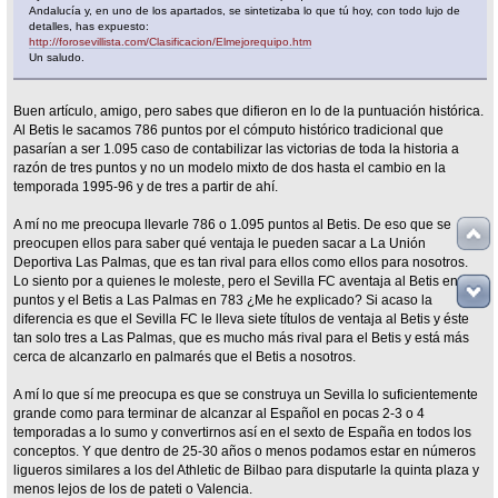
Andalucía y, en uno de los apartados, se sintetizaba lo que tú hoy, con todo lujo de
detalles, has expuesto:
http://forosevillista.com/Clasificacion/Elmejorequipo.htm
Un saludo.
Buen artículo, amigo, pero sabes que difieron en lo de la puntuación histórica.
Al Betis le sacamos 786 puntos por el cómputo histórico tradicional que
pasarían a ser 1.095 caso de contabilizar las victorias de toda la historia a
razón de tres puntos y no un modelo mixto de dos hasta el cambio en la
temporada 1995-96 y de tres a partir de ahí.
A mí no me preocupa llevarle 786 o 1.095 puntos al Betis. De eso que se
preocupen ellos para saber qué ventaja le pueden sacar a La Unión
Deportiva Las Palmas, que es tan rival para ellos como ellos para nosotros.
Lo siento por a quienes le moleste, pero el Sevilla FC aventaja al Betis en 786
puntos y el Betis a Las Palmas en 783 ¿Me he explicado? Si acaso la
diferencia es que el Sevilla FC le lleva siete títulos de ventaja al Betis y éste
tan solo tres a Las Palmas, que es mucho más rival para el Betis y está más
cerca de alcanzarlo en palmarés que el Betis a nosotros.
A mí lo que sí me preocupa es que se construya un Sevilla lo suficientemente
grande como para terminar de alcanzar al Español en pocas 2-3 o 4
temporadas a lo sumo y convertirnos así en el sexto de España en todos los
conceptos. Y que dentro de 25-30 años o menos podamos estar en números
ligueros similares a los del Athletic de Bilbao para disputarle la quinta plaza y
menos lejos de los de pateti o Valencia.