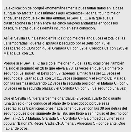
La explicación de porqué -momentáneamente pues faltan datos en la base
aunque no afectan a los números aquí expuestos- llegar al "quinto mejor
andaluz" es porque existe una entidad, el Sevilla FC, a la que sus 81
clasificaciones la tienen entre las cinco mejores andaluzas en todos los
casos, mientras que los demás incumplen esta condición.
Así, el Sevilla FC ha estado entre los cinco mejores andaluces el total de las
81 temporadas ligueras disputadas; seguido por el Betis con 73; el
desaparecido CDM con 46; el Granada CF con 39; el Córdoba CF con 19; y el
Málaga CF con 13.
Porque si el Sevilla FC ha sido el mejor en 45 de las 81 ocasiones, también
ha sido el segundo en 28 lo que eleva a 73 las veces en que fue primero o
segundo. Le siguen: el Betis con 37 (apenas la mitad tras ser 11 veces el
segundo); el Granada CF con 14 (11 veces segundo) y el extinto CD Málaga
con las mismas incluyendo 12 veces la segunda posición; el Málaga CF con 6
(3 veces en la segunda plaza); y el Córdoba CF con 3 (fue segundo una vez).
Que el Sevilla FC fuera tercer mejor andaluz (2 veces), cuarto (5) o quinto
(una tan solo) nos conduce al plano de lo anecdótico porque esas
desgraciadas 8 participaciones nada tienen que ver con las 38 por detrás del
segundo puesto del siguiente de la lista, que llegó a ser incluso el décimo con
Sevilla FC, CD Málaga, Granada CF, Córdoba CF, Balompédica Linense (la
popular "Balona"), Recre, Cádiz CF, Almería y Algeciras CF por delante. Qué
hablar de otros.