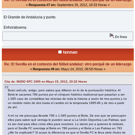
«
Respuesta #7 en:
Septiembre 25, 2012, 18:33 Horas »
El Grande de Andalucia y punto.
Enhorabuena.
En línea
tennan
Re: El Sevilla en el contexto del fútbol andaluz: otro porqué de un liderazgo
«
Respuesta #8 en:
Mayo 24, 2015, 08:59 Horas »
Cita de: NODO SFC 1905 en Mayo 15, 2012, 20:32 Horas
Buen artículo, amigo, pero sabes que difieron en lo de la puntuación histórica. Al
Betis le sacamos 786 puntos por el cómputo histórico tradicional que pasarían a ser
1.095 caso de contabilizar las victorias de toda la historia a razón de tres puntos y no
un modelo mixto de dos hasta el cambio en la temporada 1995-96 y de tres a partir
de ahí.
A mí no me preocupa llevarle 786 o 1.095 puntos al Betis. De eso que se preocupen
ellos para saber qué ventaja le pueden sacar a La Unión Deportiva Las Palmas, que
es tan rival para ellos como ellos para nosotros. Lo siento por a quienes le moleste,
pero el Sevilla FC aventaja al Betis en 786 puntos y el Betis a Las Palmas en 783
¿Me he explicado? Si acaso la diferencia es que el Sevilla FC le lleva siete títulos de