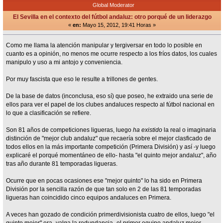
Global Moderator
El Sevilla en el contexto del fútbol andaluz: otro porqué de un liderazgo
«
en:
Mayo 15, 2012, 19:41 Horas »
Como me llama la atención manipular y tergiversar en todo lo posible en
cuanto es a opinión, no menos me ocurre respecto a los fríos datos, los cuales
manipulo y uso a mi antojo y conveniencia.
Por muy fascista que eso le resulte a trillones de gentes.
De la base de datos (inconclusa, eso sí) que poseo, he extraido una serie de
ellos para ver el papel de los clubes andaluces respecto al fútbol nacional en
lo que a clasificación se refiere.
Son 81 años de competiciones ligueras, luego
ha existido
la real o imaginaria
distinción de "mejor club andaluz" que recaería sobre el mejor clasficado de
todos ellos en la más importante competición (Primera División) y así -y luego
explicaré el porqué momentáneo de ello- hasta "el quinto mejor andaluz", año
tras año durante 81 temporadas ligueras.
Ocurre que en pocas ocasiones ese "mejor quinto" lo ha sido en Primera
División por la sencilla razón de que tan solo en 2 de las 81 temporadas
ligueras han coincidido cinco equipos andaluces en Primera.
A veces han gozado de condición primerdivisionista cuatro de ellos, luego "el
quinto mejor" era -valga la redundancia- el primer equipo andaluz mejor