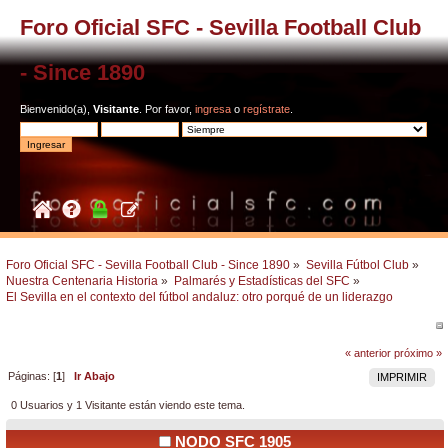
Foro Oficial SFC - Sevilla Football Club
- Since 1890
Bienvenido(a),
Visitante
. Por favor,
ingresa
o
regístrate
.
Foro Oficial SFC - Sevilla Football Club - Since 1890
»
Sevilla Fútbol Club
»
Nuestra Centenaria Historia
»
Palmarés y Estadísticas del SFC
»
El Sevilla en el contexto del fútbol andaluz: otro porqué de un liderazgo
« anterior
próximo »
Páginas: [
1
]
Ir Abajo
IMPRIMIR
0 Usuarios y 1 Visitante están viendo este tema.
NODO SFC 1905