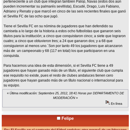
perteneciente a un club que integran también Palop, Navas (estos dos aún
pueden incrementar su palmarés sevillista), Escudé, Drago, Luis Fabiano,
Adriano y Renato y que marcó en cinco de las seis recientes finales que ganó
el Sevilla FC de las ocho que jugó.
Tiene el Sevilla FC en su nómina de jugadores que han defendido su
camiseta a lo largo de la historia a estos ocho futbolistas que ganaron seis
títulos para la institución; a cinco que conquistaron cinco; a siete que lograron
cuatro; a cinco que obtuvieron tres; a 24 que ganaron dos; y a 68 que
consiguieron al menos uno.´Son por tanto 49 los jugadores que alcanzaron
más de un campeonato y 68 (117 en total) los que participaron en una
conquista.
Para hacernos una idea de esta dimensión, si el Sevilla FC tiene a 49
jugadores que hayan ganado más de un título, el siguiente club que cumpla
ese requisito no existe, pues el resto de clubes andaluces tienen cero
jugadores que hayan ganado más de un título nacional o internacional para
su equipo.
«
Última modificación: Septiembre 25, 2012, 18:41 Horas por DEPARTAMENTO DE
MODERACIÓN
»
En línea
Felipe
Re: El Sevilla en el contexto del fútbol andaluz: otro porqué de un liderazgo