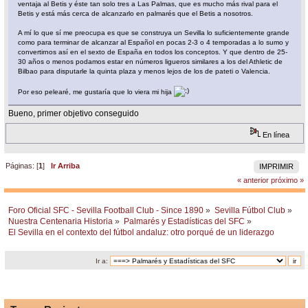
ventaja al Betis y éste tan solo tres a Las Palmas, que es mucho más rival para el
Betis y está más cerca de alcanzarlo en palmarés que el Betis a nosotros.
A mí lo que sí me preocupa es que se construya un Sevilla lo suficientemente grande
como para terminar de alcanzar al Español en pocas 2-3 o 4 temporadas a lo sumo y
convertirnos así en el sexto de España en todos los conceptos. Y que dentro de 25-
30 años o menos podamos estar en números ligueros similares a los del Athletic de
Bilbao para disputarle la quinta plaza y menos lejos de los de pateti o Valencia.
Por eso pelearé, me gustaría que lo viera mi hija
Bueno, primer objetivo conseguido
En línea
Páginas: [
1
]
Ir Arriba
IMPRIMIR
« anterior
próximo »
Foro Oficial SFC - Sevilla Football Club - Since 1890
»
Sevilla Fútbol Club
»
Nuestra Centenaria Historia
»
Palmarés y Estadísticas del SFC
»
El Sevilla en el contexto del fútbol andaluz: otro porqué de un liderazgo
Ir a: