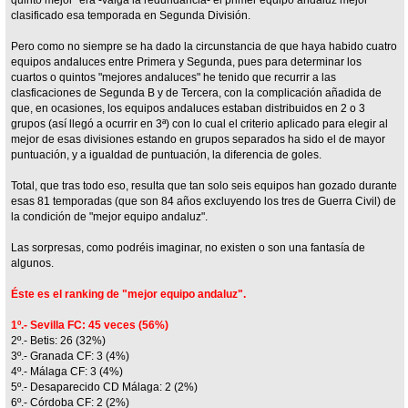
clasificado esa temporada en Segunda División.
Pero como no siempre se ha dado la circunstancia de que haya habido cuatro
equipos andaluces entre Primera y Segunda, pues para determinar los
cuartos o quintos "mejores andaluces" he tenido que recurrir a las
clasficaciones de Segunda B y de Tercera, con la complicación añadida de
que, en ocasiones, los equipos andaluces estaban distribuidos en 2 o 3
grupos (así llegó a ocurrir en 3ª) con lo cual el criterio aplicado para elegir al
mejor de esas divisiones estando en grupos separados ha sido el de mayor
puntuación, y a igualdad de puntuación, la diferencia de goles.
Total, que tras todo eso, resulta que tan solo seis equipos han gozado durante
esas 81 temporadas (que son 84 años excluyendo los tres de Guerra Civil) de
la condición de "mejor equipo andaluz".
Las sorpresas, como podréis imaginar, no existen o son una fantasía de
algunos.
Éste es el ranking de "mejor equipo andaluz".
1º.- Sevilla FC: 45 veces (56%)
2º.- Betis: 26 (32%)
3º.- Granada CF: 3 (4%)
4º.- Málaga CF: 3 (4%)
5º.- Desaparecido CD Málaga: 2 (2%)
6º.- Córdoba CF: 2 (2%)