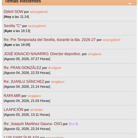
Temas Recientes
Djibril SOW
por
asturgabriel
[
Hoy
a las 11:14]
Sevilla "C"
por
asturgabriel
[
Ayer
a las 18:13]
Re: Pre Temporada del Sevilla, durante la tda. 2026-27
por
asturgabriel
[
Ayer
a las 18:08]
JOSÉ IGNACIO NAVARRO. Director deportivo.
por
sivigliano
[Agosto 05, 2026, 07:27 Horas]
Re: FRAN GONZÁLEZ
por
drodgom
[Agosto 04, 2026, 22:33 Horas]
Re: JUANLU SÁNCHEZ
por
sivigliano
[Agosto 04, 2026, 21:14 Horas]
RAFA MIR
por
sivigliano
[Agosto 04, 2026, 21:03 Horas]
LA AFICIÓN
por
arrebato
[Agosto 03, 2026, 13:11 Horas]
Re: Joaquín Martínez Gauna- OSO
por
Si o Si
[Agosto 02, 2026, 22:24 Horas]
LUIS GARCÍA PLAZA
por
asturgabriel