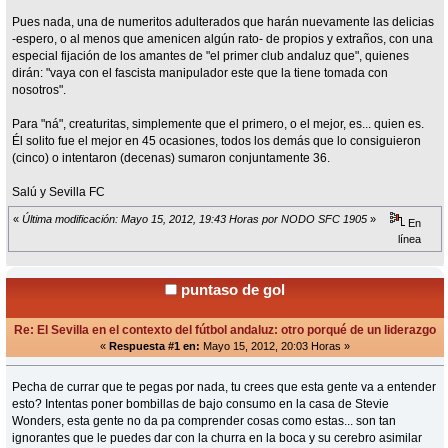
Pues nada, una de numeritos adulterados que harán nuevamente las delicias
-espero, o al menos que amenicen algún rato- de propios y extraños, con una
especial fijación de los amantes de "el primer club andaluz que", quienes
dirán: "vaya con el fascista manipulador este que la tiene tomada con
nosotros".
Para "ná", creaturitas, simplemente que el primero, o el mejor, es... quien es.
Él solito fue el mejor en 45 ocasiones, todos los demás que lo consiguieron
(cinco) o intentaron (decenas) sumaron conjuntamente 36.
Salú y Sevilla FC
«
Última modificación: Mayo 15, 2012, 19:43 Horas por NODO SFC 1905
»
En
línea
puntaso de gol
Re: El Sevilla en el contexto del fútbol andaluz: otro porqué de un liderazgo
«
Respuesta #1 en:
Mayo 15, 2012, 20:03 Horas »
Pecha de currar que te pegas por nada, tu crees que esta gente va a entender
esto? Intentas poner bombillas de bajo consumo en la casa de Stevie
Wonders, esta gente no da pa comprender cosas como estas... son tan
ignorantes que le puedes dar con la churra en la boca y su cerebro asimilar