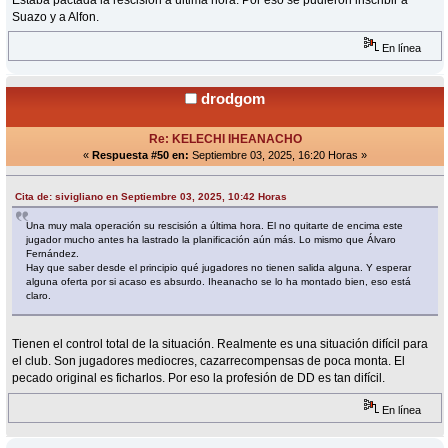
Estaba pactada la rescisión a última hora. Por eso se pudieron inscribir a
Suazo y a Alfon.
En línea
drodgom
Re: KELECHI IHEANACHO
«
Respuesta #50 en:
Septiembre 03, 2025, 16:20 Horas »
Cita de: sivigliano en Septiembre 03, 2025, 10:42 Horas
Una muy mala operación su rescisión a última hora. El no quitarte de encima este
jugador mucho antes ha lastrado la planificación aún más. Lo mismo que Álvaro
Fernández.
Hay que saber desde el principio qué jugadores no tienen salida alguna. Y esperar
alguna oferta por si acaso es absurdo. Iheanacho se lo ha montado bien, eso está
claro.
Tienen el control total de la situación. Realmente es una situación difícil para
el club. Son jugadores mediocres, cazarrecompensas de poca monta. El
pecado original es ficharlos. Por eso la profesión de DD es tan difícil.
En línea