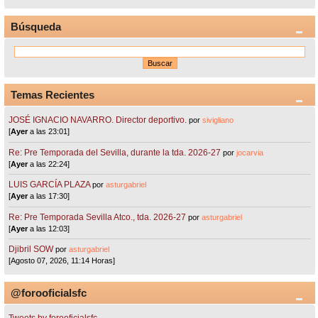
Búsqueda
Temas Recientes
JOSÉ IGNACIO NAVARRO. Director deportivo.
por
sivigliano
[
Ayer
a las 23:01]
Re: Pre Temporada del Sevilla, durante la tda. 2026-27
por
jocarvia
[
Ayer
a las 22:24]
LUIS GARCÍA PLAZA
por
asturgabriel
[
Ayer
a las 17:30]
Re: Pre Temporada Sevilla Atco., tda. 2026-27
por
asturgabriel
[
Ayer
a las 12:03]
Djibril SOW
por
asturgabriel
[Agosto 07, 2026, 11:14 Horas]
@forooficialsfc