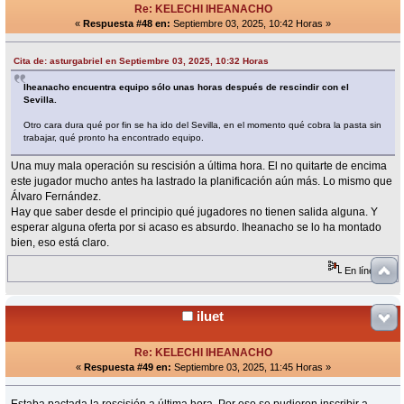
Re: KELECHI IHEANACHO
«
Respuesta #48 en:
Septiembre 03, 2025, 10:42 Horas »
Cita de: asturgabriel en Septiembre 03, 2025, 10:32 Horas
Iheanacho encuentra equipo sólo unas horas después de rescindir con el
Sevilla.
Otro cara dura qué por fin se ha ido del Sevilla, en el momento qué cobra la pasta sin
trabajar, qué pronto ha encontrado equipo.
Una muy mala operación su rescisión a última hora. El no quitarte de encima
este jugador mucho antes ha lastrado la planificación aún más. Lo mismo que
Álvaro Fernández.
Hay que saber desde el principio qué jugadores no tienen salida alguna. Y
esperar alguna oferta por si acaso es absurdo. Iheanacho se lo ha montado
bien, eso está claro.
En línea
iluet
Re: KELECHI IHEANACHO
«
Respuesta #49 en:
Septiembre 03, 2025, 11:45 Horas »