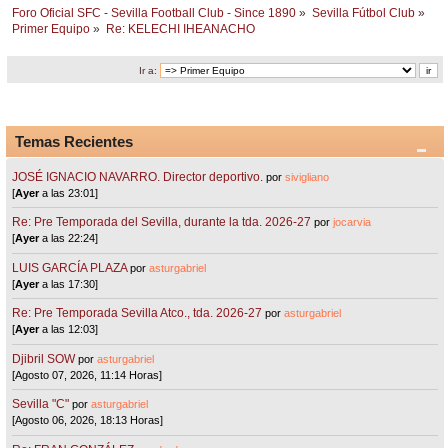
Foro Oficial SFC - Sevilla Football Club - Since 1890
»
Sevilla Fútbol Club
»
Primer Equipo
»
Re: KELECHI IHEANACHO
Ir a:
Temas Recientes
JOSÉ IGNACIO NAVARRO. Director deportivo.
por
sivigliano
[
Ayer
a las 23:01]
Re: Pre Temporada del Sevilla, durante la tda. 2026-27
por
jocarvia
[
Ayer
a las 22:24]
LUIS GARCÍA PLAZA
por
asturgabriel
[
Ayer
a las 17:30]
Re: Pre Temporada Sevilla Atco., tda. 2026-27
por
asturgabriel
[
Ayer
a las 12:03]
Djibril SOW
por
asturgabriel
[Agosto 07, 2026, 11:14 Horas]
Sevilla "C"
por
asturgabriel
[Agosto 06, 2026, 18:13 Horas]