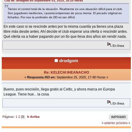
Cita de: drodgom en Septiembre 03, 2025, 16:20 Horas
Tienen el control total de la situación. Realmente es una situación difícil para el club.
Son jugadores mediocres, cazarrecompensas de poca monta. El pecado original es
ficharlos. Por eso la profesión de DD es tan difícil.
En este caso si se rescinde antes por la misma cuantía ya tienes una plaza
libre más desde antes. Ahí decide el club esperar una oferta o rescindir antes.
Qué oferta va a haber pagando por un tío que lleva dos años sin rendir nada.
En línea
drodgom
Re: KELECHI IHEANACHO
«
Respuesta #53 en:
Septiembre 25, 2025, 17:48 Horas »
Bueno, pues rescisión, llega gratis al Celtic, y ahora marca en Europa
League. Tiene hue... la cosa.
En línea
Páginas:
1
2
[
3
]
Ir Arriba
IMPRIMIR
« anterior
próximo »