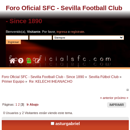
Foro Oficial SFC - Sevilla Football Club
- Since 1890
Bienvenido(a),
Visitante
. Por favor,
ingresa
o
regístrate
.
Foro Oficial SFC - Sevilla Football Club - Since 1890
»
Sevilla Fútbol Club
»
Primer Equipo
»
Re: KELECHI IHEANACHO
« anterior
próximo »
Páginas:
1
2
[
3
]
Ir Abajo
IMPRIMIR
0 Usuarios y 2 Visitantes están viendo este tema.
asturgabriel