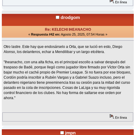
En línea
drodgom
Re: KELECHI IHEANACHO
«
Respuesta #42 en:
Agosto 25, 2025, 07:54 Horas »
Otro lastre. Este hay que endosárselo a Orta, que se lució en esto, Diego
Alonso, los delanteros, echar a Mendilibar y un largo etcétera.
"Iheanacho, con una alta ficha, es el principal escollo a salvar después del
traspaso de Badé, porque llegó como jugador libre firmado por Víctor Orta sin
bajar mucho el caché propio de Premier League. Si no fuera por ese bloqueo,
Cordón podría inscribir a Rubén Vargas y a Gabriel Suazo incluso, pero el
delantero nigeriano tiene preeminencia tras su cesión para la mitad del curso
pasado en la cola de inscripciones. Cosas de LaLiga y su muy rigorista
control financiero de los clubes. No hay forma de saltarse ese orden por
ahora."
En línea
jmpn