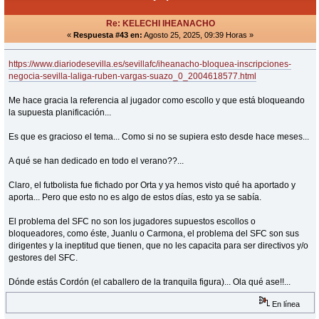
Re: KELECHI IHEANACHO
«
Respuesta #43 en:
Agosto 25, 2025, 09:39 Horas »
https://www.diariodesevilla.es/sevillafc/iheanacho-bloquea-inscripciones-
negocia-sevilla-laliga-ruben-vargas-suazo_0_2004618577.html
Me hace gracia la referencia al jugador como escollo y que está bloqueando
la supuesta planificación...
Es que es gracioso el tema... Como si no se supiera esto desde hace meses...
A qué se han dedicado en todo el verano??...
Claro, el futbolista fue fichado por Orta y ya hemos visto qué ha aportado y
aporta... Pero que esto no es algo de estos días, esto ya se sabía.
El problema del SFC no son los jugadores supuestos escollos o
bloqueadores, como éste, Juanlu o Carmona, el problema del SFC son sus
dirigentes y la ineptitud que tienen, que no les capacita para ser directivos y/o
gestores del SFC.
Dónde estás Cordón (el caballero de la tranquila figura)... Ola qué ase!!...
En línea