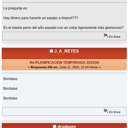
La pregunta es:
Hay dinero para hacerle un equipo a Imanol???
Es el mismo perro del año pasado con un collar ligeramente más glamoroso?
En línea
J_A_REYES
Re:PLANIFICACIÓN TEMPORADA 2025/26
«
Respuesta #55 en:
Junio 11, 2025, 22:54 Horas »
Bordalas
Bordalas
Bordalas
En línea
drodgom