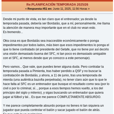
Re:PLANIFICACIÓN TEMPORADA 2025/26
«
Respuesta #51 en:
Junio 11, 2025, 11:56 Horas »
Desde mi punto de vista, es tan claro que el entrenador, ya desde la
temporada pasada, debería ser Bordalás, que a mí, personalmente, me llama
la atención de manera muy importante que en el club no vean esto.
Es tremendo...
Otra cosa es que Bordalás sea inaccesible económicamente o ponga
impedimentos por todos lados, más bien que esos impedimentos lo ponga el
que lo tiene contratado (el presidente del Getafe, que no tiene por así decirlo
una visión demasiado buena del SFC, ni tan poco es demasiado amigable
con el SFC, al menos desde que yo conozco a este personaje).
Pero vamos... Que vale, que puedes tener alguna duda. Pero contratar la
temporada pasada a Pimienta, tras haber perdido a QSF y no buscar la
contratación de Bordalás, y ahora, a 11 de junio, tras una temporada de
mierda (una auténtica bazofia perpetrada), no tener claro aún que lo que le
hace falta al SFC es un entrenador que busque el resultado como sea (por lo
civil o por lo criminal, sí..., porque a esos tiempos hemos vuelto, a los del
principio del siglo y milenio), y sigas buscando un entrenador que quiera
jugar al fútbol y tal... Es que me parece COMPLETAMENTE ABSURDO.
Y me parece completamente absurdo porque no tienes ni tan siquiera un
jugador que pueda controlar el balón y sacar jugado el balón de atrás.