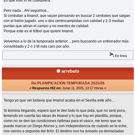
Es que esto lo ve cualquiera..
Pero nada... Ahí seguimos...
Si contratan a Imanol, que vayan pensando en buscar 2 centrales que salgan
con el balón jugado, uno o dos centrocampistas con calidad y 2-3 medias
puntas que abran el campo y no exentos de calidad.
Porque este es el fútbol que quiere Imanol.
Volvemos a lo de la temporada anterior..., pero buscando un entrenador más
consolidado y 2 o 3 M más caro por año.
En línea
arrebato
Re:PLANIFICACIÓN TEMPORADA 2025/26
«
Respuesta #52 en:
Junio 11, 2025, 13:17 Horas »
Tengo yo que ver todavía que Imanol acaba en el Sevilla este año...
Si termina llegando, espero que le den todo lo que pida, que no será poco,
teniendo en cuenta las ideas de Imanol y lo que hay en plantilla, porque,
como no se den las condiciones óptimas para el vasco, me temo que se
puede marcar un Diego Alonso y, con independencia de cuándo se le eche,
nos vamos a segunda del tirón. El destino nos ha avisado ya demasiadas