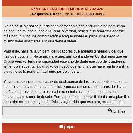
Re:PLANIFICACIÓN TEMPORADA 2025/26
«
Respuesta #50 en:
Junio 11, 2025, 11:26 Horas »
Yo no se si imanol se puede considerar como decis "cuqui" o no porque no
he seguido mucho nunca a la Real la verdad, pero si que aparenta apostar
más por un futbol de combinación y ataque (sobre el papel que luego lo
mismo sabe adaptarse a lo que tiene a saber).
Para esto, hace falta un perfil de jugadores que apenas tenemos y del que
hay que dotarle.... No tengo claro que, aun confiando en Cordon mas que en
Orta la verdad, tenga la capacidad este año de darle ese tipo de jugadores,
teniendo en cuenta la cantidad de hueco que tendría que hacer en la plantilla
y que no se lo pondrán fácil muchos de ellos....
Ya veremos, espero sea capaz de deshacerse de los descartes de una forma
que no sea muy ruinosa para el club y pueda encontrar jugadores de dicho
perfil a un precio razonable para la economía actual que es penosa en
nuestro caso, suerte le deselo. Pero a priori, era mas facil montar una plantilla
para otro estilo de juego más fisico y aguerrido que ese otro, es lo que creo.
En línea
jmpn