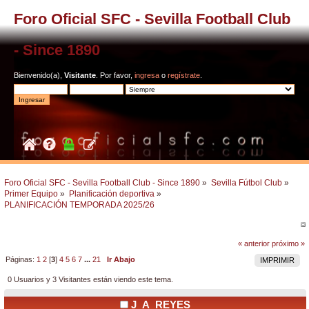
Foro Oficial SFC - Sevilla Football Club
- Since 1890
Bienvenido(a),
Visitante
. Por favor,
ingresa
o
regístrate
.
Foro Oficial SFC - Sevilla Football Club - Since 1890
»
Sevilla Fútbol Club
»
Primer Equipo
»
Planificación deportiva
»
PLANIFICACIÓN TEMPORADA 2025/26
« anterior
próximo »
Páginas:
1
2
[
3
]
4
5
6
7
...
21
Ir Abajo
IMPRIMIR
0 Usuarios y 3 Visitantes están viendo este tema.
J_A_REYES