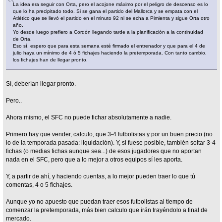
La idea era seguir con Orta, pero el acojone máximo por el peligro de descenso es lo
que lo ha precipitado todo. Si se gana el partido del Mallorca y se empata con el
Atlético que se llevó el partido en el minuto 92 ni se echa a Pimienta y sigue Orta otro
año.
Yo desde luego prefiero a Cordón llegando tarde a la planificación a la continuidad
de Orta.
Eso sí, espero que para esta semana esté firmado el entrenador y que para el 4 de
julio haya un mínimo de 4 ó 5 fichajes haciendo la pretemporada. Con tanto cambio,
los fichajes han de llegar pronto.
Sí, deberían llegar pronto.
Pero..
Ahora mismo, el SFC no puede fichar absolutamente a nadie.
Primero hay que vender, calculo, que 3-4 futbolistas y por un buen precio (no
lo de la temporada pasada: liquidación). Y, si fuese posible, también soltar 3-4
fichas (o medias fichas aunque sea...) de esos jugadores que no aportan
nada en el SFC, pero que a lo mejor a otros equipos sí les aporta.
Y, a partir de ahí, y haciendo cuentas, a lo mejor pueden traer lo que tú
comentas, 4 o 5 fichajes.
Aunque yo no apuesto que puedan traer esos futbolistas al tiempo de
comenzar la pretemporada, más bien calculo que irán trayéndolo a final de
mercado.