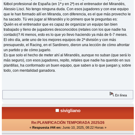
fútbol profesional de España (en 1ª y en 2ª) es el entrenador del Mirandés,
Alessio Lisci. No tengo ninguna duda. Con esos jugadores y con ese equipo
que le han formado allí en Miranda, con diferencia, es el que más provecho le
ha sacado. Tú ves jugar al Mirandés y lo primero que te preguntas es:
Quién es el entrenador que es capaz de organizar un equipo tan bien
trabajado y lleno de jugadores desconocidos (retales con los que nadie ha
contado)? Al menos, esto es lo que yo llevo haciendo ya más de 6-7 meses.
El otro día, ante uno de los mejores equipos de 2ª división y con más
presupuesto, el Racing, en el Sardinero, dieron una lección de cómo afrontar
un partido y de cómo jugarlo.
Es que solo el hecho de meter ahí al Mirandés, aunque no suban (que será lo
más seguro), con esos jugadores, repito, retales que nadie ha querido en sus
plantillas, ha conformado un buen equipo, que saben a lo que juegan y, sobre
todo, con mentalidad ganadora.
En línea
sivigliano
Re:PLANIFICACIÓN TEMPORADA 2025/26
«
Respuesta #44 en:
Junio 10, 2025, 08:22 Horas »