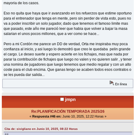
mayoria de los casos.
Eso no quita que haya que ir avanzando en los refuerzos que estime oportuno
para el entrenador que tenga en mente, pero sin perder de vista esto, pues no
va a poder inscribir un solo jugador, dado que tenemos el famoso limite mas
que pasado, este año me pareció leer que habia que volver a bajar la masa
salarian el unos pocos millones, que a ver como se hace...
Pero a mi Cordón me parece un DD de verdad, Orta me inspiraba muy poca
confianza al inicio, y asi luego lo demostró que creo le quedaba pelin grande
el cargo. Le deseo suerte y espero acierte en los fichajes, mas que nada por
parar la contribución de fichajes que luego no valen y no quieren salir , y tener
una nomina de jugadores que luego tenemos que medio regalar y con un alto
coste para el club encima. Que ganas tengo se acaben todos esos contratos o
se les pueda dar salida...
En línea
jmpn
Re:PLANIFICACIÓN TEMPORADA 2025/26
«
Respuesta #46 en:
Junio 10, 2025, 12:22 Horas »
Cita de: sivigliano en Junio 10, 2025, 08:22 Horas