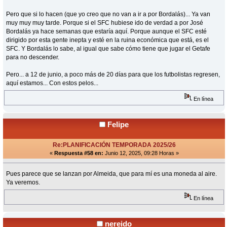
Pero que si lo hacen (que yo creo que no van a ir a por Bordalás)... Ya van
muy muy muy tarde. Porque si el SFC hubiese ido de verdad a por José
Bordalás ya hace semanas que estaría aquí. Porque aunque el SFC esté
dirigido por esta gente inepta y esté en la ruina económica que está, es el
SFC. Y Bordalás lo sabe, al igual que sabe cómo tiene que jugar el Getafe
para no descender.
Pero... a 12 de junio, a poco más de 20 días para que los futbolistas regresen,
aquí estamos... Con estos pelos...
En línea
Felipe
Re:PLANIFICACIÓN TEMPORADA 2025/26
«
Respuesta #58 en:
Junio 12, 2025, 09:28 Horas »
Pues parece que se lanzan por Almeida, que para mí es una moneda al aire.
Ya veremos.
En línea
nereido