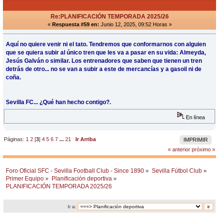
Re:PLANIFICACIÓN TEMPORADA 2025/26
«
Respuesta #59 en:
Junio 12, 2025, 09:52 Horas »
Aquí no quiere venir ni el tato. Tendremos que conformarnos con alguien
que se quiera subir al único tren que les va a pasar en su vida: Almeyda,
Jesús Galván o similar. Los entrenadores que saben que tienen un tren
detrás de otro... no se van a subir a este de mercancías y a gasoil ni de
coña.
Sevilla FC... ¿Qué han hecho contigo?.
En línea
Páginas:
1
2
[
3
]
4
5
6
7
...
21
Ir Arriba
IMPRIMIR
« anterior
próximo »
Foro Oficial SFC - Sevilla Football Club - Since 1890
»
Sevilla Fútbol Club
»
Primer Equipo
»
Planificación deportiva
»
PLANIFICACIÓN TEMPORADA 2025/26
Ir a: