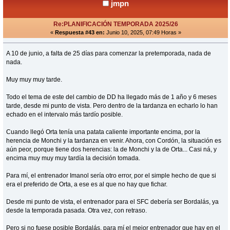
jmpn
Re:PLANIFICACIÓN TEMPORADA 2025/26
«
Respuesta #43 en:
Junio 10, 2025, 07:49 Horas »
A 10 de junio, a falta de 25 días para comenzar la pretemporada, nada de
nada.
Muy muy muy tarde.
Todo el tema de este del cambio de DD ha llegado más de 1 año y 6 meses
tarde, desde mi punto de vista. Pero dentro de la tardanza en echarlo lo han
echado en el intervalo más tardío posible.
Cuando llegó Orta tenía una patata caliente importante encima, por la
herencia de Monchi y la tardanza en venir. Ahora, con Cordón, la situación es
aún peor, porque tiene dos herencias: la de Monchi y la de Orta... Casi ná, y
encima muy muy muy tardía la decisión tomada.
Para mí, el entrenador Imanol sería otro error, por el simple hecho de que si
era el preferido de Orta, a ese es al que no hay que fichar.
Desde mi punto de vista, el entrenador para el SFC debería ser Bordalás, ya
desde la temporada pasada. Otra vez, con retraso.
Pero si no fuese posible Bordalás, para mí el mejor entrenador que hay en el