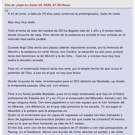
Cita de: jmpn en Junio 10, 2025, 07:49 Horas
A 10 de junio, a falta de 25 días para comenzar la pretemporada, nada de nada.
Muy muy muy tarde.
Todo el tema de este del cambio de DD ha llegado más de 1 año y 6 meses tarde,
desde mi punto de vista. Pero dentro de la tardanza en echarlo lo han echado en el
intervalo más tardío posible.
Cuando llegó Orta tenía una patata caliente importante encima, por la herencia de
Monchi y la tardanza en venir. Ahora, con Cordón, la situación es aún peor, porque
tiene dos herencias: la de Monchi y la de Orta... Casi ná, y encima muy muy muy
tardía la decisión tomada.
Para mí, el entrenador Imanol sería otro error, por el simple hecho de que si era el
preferido de Orta, a ese es al que no hay que fichar.
Desde mi punto de vista, el entrenador para el SFC debería ser Bordalás, ya desde
la temporada pasada. Otra vez, con retraso.
Pero si no fuese posible Bordalás, para mí el mejor entrenador que hay en el fútbol
profesional de España (en 1ª y en 2ª) es el entrenador del Mirandés, Alessio Lisci. No
tengo ninguna duda. Con esos jugadores y con ese equipo que le han formado allí
en Miranda, con diferencia, es el que más provecho le ha sacado. Tú ves jugar al
Mirandés y lo primero que te preguntas es:
Quién es el entrenador que es capaz de organizar un equipo tan bien trabajado y
lleno de jugadores desconocidos (retales con los que nadie ha contado)? Al menos,
esto es lo que yo llevo haciendo ya más de 6-7 meses.
El otro día, ante uno de los mejores equipos de 2ª división y con más presupuesto, el
Racing, en el Sardinero, dieron una lección de cómo afrontar un partido y de cómo