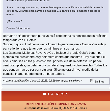
nos ha avisado ya demasiadas veces.
A mí no me disgusta Imanol, pero entiendo que la situación actual del club demanda
otro perfil. Estamos para salvar los muebles y, a partir de ahí, empezar a crecer de
nuevo.
¿Mi apuesta?
Esto es fútbol, papá.
Bordalás está descartado pues ya está confirmada su continuidad la próxima
temporada con el Getafe.
Supongo que si finalmente viene Imanol Alguacil mejore a García Pimienta y
para ello tiene que tener buenos mimbres en sus manos.
Los Osasuna, Mallorca, Rayo, Alavés o incluso el propio Getafe tienen por
ejemplo mejores centrales y delantero centro que nosotros. Hay que subir el
nivel como sea en los puestos clave, portero, eje de la defensa, un par de
centrocampistas, un delantero y un lateral izquierdo y otro derecho. Todos los
que vengan han de ser para titulares. Si se mejora el nivel medio de la
plantilla, Imanol puede hacer un buen trabajo.
«
Última modificación: Junio 11, 2025, 22:29 Horas por sivigliano
»
En línea
J_A_REYES
Re:PLANIFICACIÓN TEMPORADA 2025/26
«
Respuesta #54 en:
Junio 11, 2025, 22:54 Horas »