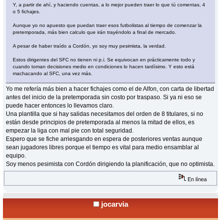
Y, a partir de ahí, y haciendo cuentas, a lo mejor pueden traer lo que tú comentas, 4
o 5 fichajes.
Aunque yo no apuesto que puedan traer esos futbolistas al tiempo de comenzar la
pretemporada, más bien calculo que irán trayéndolo a final de mercado.
A pesar de haber traído a Cordón, yo soy muy pesimista, la verdad.
Estos dirigentes del SFC no tienen ni p.i. Se equivocan en prácticamente todo y
cuando toman decisiones medio en condiciones lo hacen tardísimo. Y esto está
machacando al SFC, una vez más.
Yo me refería más bien a hacer fichajes como el de Alfon, con carta de libertad
antes del inicio de la pretemporada sin costo por traspaso. Si ya ni eso se
puede hacer entonces lo llevamos claro.
Una plantilla que si hay salidas necesitamos del orden de 8 titulares, si no
están desde principios de pretemporada al menos la mitad de ellos, es
empezar la liga con mal pie con total seguridad.
Espero que se fiche arriesgando en espera de posteriores ventas aunque
sean jugadores libres porque el tiempo es vital para medio ensamblar al
equipo.
Soy menos pesimista con Cordón dirigiendo la planificación, que no optimista.
En línea
jocarvia