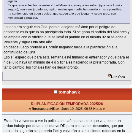
jugarlo.
Es que solo el hecho de meter ahí al Mirandés, aunque no suban (que será lo más
seguro), con esos jugadores, repito, retales que nadie ha querido en sus plantillas,
ha conformado un buen equipo, que saben a lo que juegan y, sobre todo, con
mentalidad ganadora.
La idea era seguir con Orta, pero el acojone máximo por el peligro de
descenso es lo que lo ha precipitado todo. Si se gana el partido del Mallorca y
se empata con el Atlético que se llevó el partido en el minuto 92 ni se echa a
Pimienta y sigue Orta otro año.
Yo desde luego prefiero a Cordón llegando tarde a la planificación a la
continuidad de Orta.
Eso sí, espero que para esta semana esté firmado el entrenador y que para el
4 de julio haya un mínimo de 4 ó 5 fichajes haciendo la pretemporada. Con
tanto cambio, los fichajes han de llegar pronto.
En línea
tomahawk
Re:PLANIFICACIÓN TEMPORADA 2025/26
«
Respuesta #45 en:
Junio 10, 2025, 09:35 Horas »
Este año volvemos a ver la pelicula del año pasado de que va a tener un
arduo trabajo por delante el nuevo DD para colocar los descartes, que por
otro lado seguirán sin ponerlo fácil y volverán a ser cesiones ruinosas en la