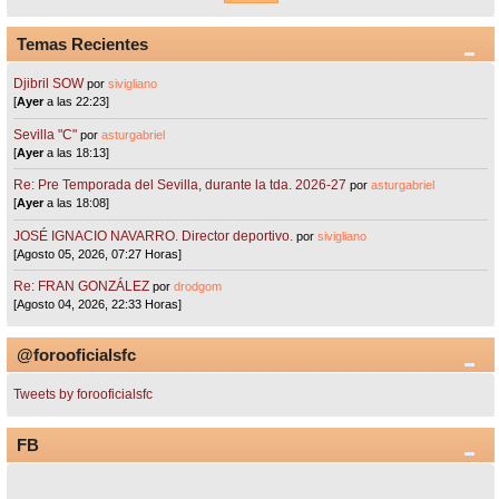
Temas Recientes
Djibril SOW
por
sivigliano
[
Ayer
a las 22:23]
Sevilla "C"
por
asturgabriel
[
Ayer
a las 18:13]
Re: Pre Temporada del Sevilla, durante la tda. 2026-27
por
asturgabriel
[
Ayer
a las 18:08]
JOSÉ IGNACIO NAVARRO. Director deportivo.
por
sivigliano
[Agosto 05, 2026, 07:27 Horas]
Re: FRAN GONZÁLEZ
por
drodgom
[Agosto 04, 2026, 22:33 Horas]
@forooficialsfc
Tweets by forooficialsfc
FB