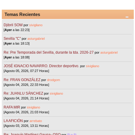
Temas Recientes
Djibril SOW
por
sivigliano
[
Ayer
a las 22:23]
Sevilla "C"
por
asturgabriel
[
Ayer
a las 18:13]
Re: Pre Temporada del Sevilla, durante la tda. 2026-27
por
asturgabriel
[
Ayer
a las 18:08]
JOSÉ IGNACIO NAVARRO. Director deportivo.
por
sivigliano
[Agosto 05, 2026, 07:27 Horas]
Re: FRAN GONZÁLEZ
por
drodgom
[Agosto 04, 2026, 22:33 Horas]
Re: JUANLU SÁNCHEZ
por
sivigliano
[Agosto 04, 2026, 21:14 Horas]
RAFA MIR
por
sivigliano
[Agosto 04, 2026, 21:03 Horas]
LA AFICIÓN
por
arrebato
[Agosto 03, 2026, 13:11 Horas]
Re: Joaquín Martínez Gauna- OSO
por
Si o Si