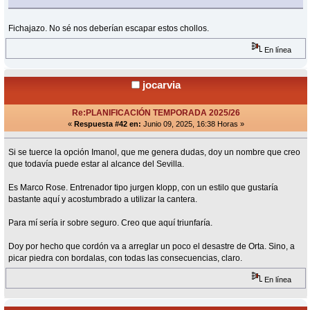
Fichajazo. No sé nos deberían escapar estos chollos.
En línea
jocarvia
Re:PLANIFICACIÓN TEMPORADA 2025/26
«
Respuesta #42 en:
Junio 09, 2025, 16:38 Horas »
Si se tuerce la opción Imanol, que me genera dudas, doy un nombre que creo
que todavía puede estar al alcance del Sevilla.
Es Marco Rose. Entrenador tipo jurgen klopp, con un estilo que gustaría
bastante aquí y acostumbrado a utilizar la cantera.
Para mí sería ir sobre seguro. Creo que aquí triunfaría.
Doy por hecho que cordón va a arreglar un poco el desastre de Orta. Sino, a
picar piedra con bordalas, con todas las consecuencias, claro.
En línea