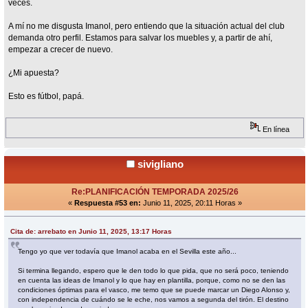
veces.
A mí no me disgusta Imanol, pero entiendo que la situación actual del club
demanda otro perfil. Estamos para salvar los muebles y, a partir de ahí,
empezar a crecer de nuevo.
¿Mi apuesta?
Esto es fútbol, papá.
En línea
sivigliano
Re:PLANIFICACIÓN TEMPORADA 2025/26
«
Respuesta #53 en:
Junio 11, 2025, 20:11 Horas »
Cita de: arrebato en Junio 11, 2025, 13:17 Horas
Tengo yo que ver todavía que Imanol acaba en el Sevilla este año...
Si termina llegando, espero que le den todo lo que pida, que no será poco, teniendo
en cuenta las ideas de Imanol y lo que hay en plantilla, porque, como no se den las
condiciones óptimas para el vasco, me temo que se puede marcar un Diego Alonso y,
con independencia de cuándo se le eche, nos vamos a segunda del tirón. El destino