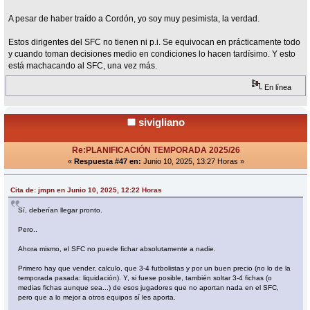
A pesar de haber traído a Cordón, yo soy muy pesimista, la verdad.
Estos dirigentes del SFC no tienen ni p.i. Se equivocan en prácticamente todo
y cuando toman decisiones medio en condiciones lo hacen tardísimo. Y esto
está machacando al SFC, una vez más.
En línea
sivigliano
Re:PLANIFICACIÓN TEMPORADA 2025/26
«
Respuesta #47 en:
Junio 10, 2025, 13:27 Horas »
Cita de: jmpn en Junio 10, 2025, 12:22 Horas
Sí, deberían llegar pronto.
Pero..
Ahora mismo, el SFC no puede fichar absolutamente a nadie.
Primero hay que vender, calculo, que 3-4 futbolistas y por un buen precio (no lo de la
temporada pasada: liquidación). Y, si fuese posible, también soltar 3-4 fichas (o
medias fichas aunque sea...) de esos jugadores que no aportan nada en el SFC,
pero que a lo mejor a otros equipos sí les aporta.