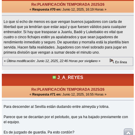
Re:PLANIFICACIÓN TEMPORADA 2025/26
«
Respuesta #70 en:
Junio 12, 2025, 16:19 Horas »
Lo que sí echo de menos es que vengan buenos jugadores con carta de
libertad que ya tendrían que estar aquí y que fuesen válidos para cualquier
entrenador. Si hay que traspasar a Juanlu, Badé y Lukebakio es vital que
cuatro o cinco fichajes estén ya apalabrados y que sean jugadores de
rendimiento inmediato y seguro. De apuestas y morralla está la plantilla bien
servida. Hacen falta realidades. Jugadores con nivel sobrado para jugar en
primera división que vengan a sumar desde el minuto uno.
«
Última modificación: Junio 12, 2025, 22:46 Horas por sivigliano
»
En línea
J_A_REYES
Re:PLANIFICACIÓN TEMPORADA 2025/26
«
Respuesta #71 en:
Junio 12, 2025, 16:55 Horas »
Para descender al Sevilla están dudando entre almeyda y lotina.
Parece que se decantan por el pelotudo, que ya ha bajado previamente con
el equipo.
Es de juzgado de guardia. Pa esto cordón?