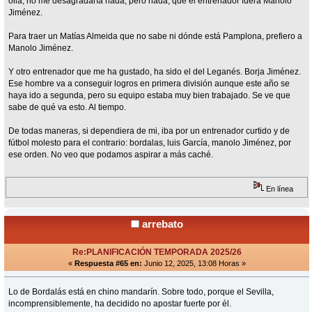
olla, no me desagradaría nada, pero nada, que el entrenador fuera Manolo
Jiménez.
Para traer un Matías Almeida que no sabe ni dónde está Pamplona, prefiero a
Manolo Jiménez.
Y otro entrenador que me ha gustado, ha sido el del Leganés. Borja Jiménez.
Ese hombre va a conseguir logros en primera división aunque este año se
haya ido a segunda, pero su equipo estaba muy bien trabajado. Se ve que
sabe de qué va esto. Al tiempo.
De todas maneras, si dependiera de mi, iba por un entrenador curtido y de
fútbol molesto para el contrario: bordalas, luis García, manolo Jiménez, por
ese orden. No veo que podamos aspirar a más caché.
En línea
arrebato
Re:PLANIFICACIÓN TEMPORADA 2025/26
«
Respuesta #65 en:
Junio 12, 2025, 13:08 Horas »
Lo de Bordalás está en chino mandarín. Sobre todo, porque el Sevilla,
incomprensiblemente, ha decidido no apostar fuerte por él.