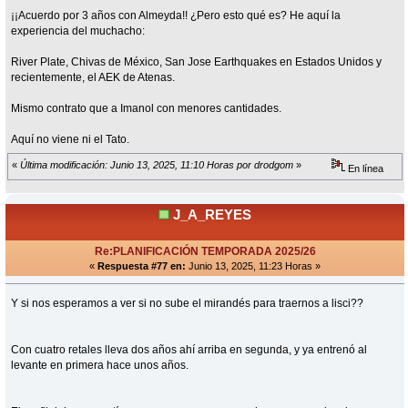
¡¡Acuerdo por 3 años con Almeyda!! ¿Pero esto qué es? He aquí la
experiencia del muchacho:
River Plate, Chivas de México, San Jose Earthquakes en Estados Unidos y
recientemente, el AEK de Atenas.
Mismo contrato que a Imanol con menores cantidades.
Aquí no viene ni el Tato.
«
Última modificación: Junio 13, 2025, 11:10 Horas por drodgom
»
En línea
J_A_REYES
Re:PLANIFICACIÓN TEMPORADA 2025/26
«
Respuesta #77 en:
Junio 13, 2025, 11:23 Horas »
Y si nos esperamos a ver si no sube el mirandés para traernos a lisci??
Con cuatro retales lleva dos años ahí arriba en segunda, y ya entrenó al
levante en primera hace unos años.