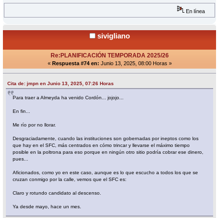
En línea
sivigliano
Re:PLANIFICACIÓN TEMPORADA 2025/26
«
Respuesta #74 en:
Junio 13, 2025, 08:00 Horas »
Cita de: jmpn en Junio 13, 2025, 07:26 Horas
Para traer a Almeyda ha venido Cordón... jojojo...
En fin...
Me río por no llorar.
Desgraciadamente, cuando las instituciones son gobernadas por ineptos como los
que hay en el SFC, más centrados en cómo trincar y llevarse el máximo tiempo
posible en la poltrona para eso porque en ningún otro sitio podría cobrar ese dinero,
pues...
Aficionados, como yo en este caso, aunque es lo que escucho a todos los que se
cruzan conmigo por la calle, vemos que el SFC es:
Claro y rotundo candidato al descenso.
Ya desde mayo, hace un mes.