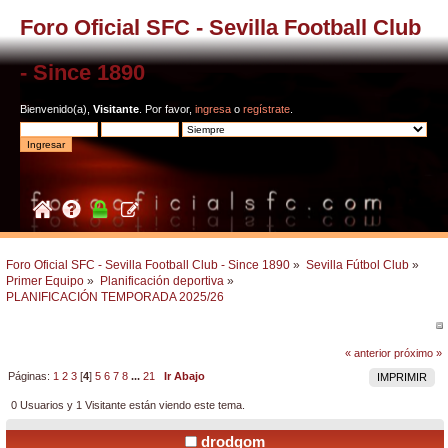
Foro Oficial SFC - Sevilla Football Club
- Since 1890
Bienvenido(a),
Visitante
. Por favor,
ingresa
o
regístrate
.
Foro Oficial SFC - Sevilla Football Club - Since 1890
»
Sevilla Fútbol Club
»
Primer Equipo
»
Planificación deportiva
»
PLANIFICACIÓN TEMPORADA 2025/26
« anterior
próximo »
Páginas:
1
2
3
[
4
]
5
6
7
8
...
21
Ir Abajo
IMPRIMIR
0 Usuarios y 1 Visitante están viendo este tema.
drodgom