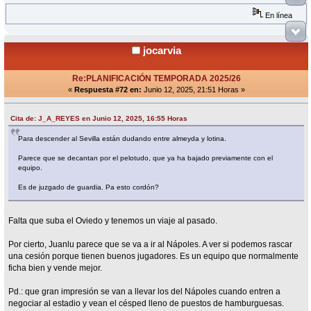
En línea
jocarvia
Re:PLANIFICACIÓN TEMPORADA 2025/26
«
Respuesta #72 en:
Junio 12, 2025, 21:51 Horas »
Cita de: J_A_REYES en Junio 12, 2025, 16:55 Horas
Para descender al Sevilla están dudando entre almeyda y lotina.
Parece que se decantan por el pelotudo, que ya ha bajado previamente con el
equipo.
Es de juzgado de guardia. Pa esto cordón?
Falta que suba el Oviedo y tenemos un viaje al pasado.
Por cierto, Juanlu parece que se va a ir al Nápoles. A ver si podemos rascar
una cesión porque tienen buenos jugadores. Es un equipo que normalmente
ficha bien y vende mejor.
Pd.: que gran impresión se van a llevar los del Nápoles cuando entren a
negociar al estadio y vean el césped lleno de puestos de hamburguesas.