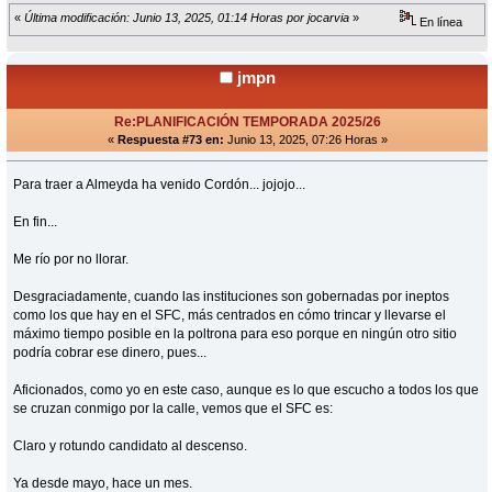
«
Última modificación: Junio 13, 2025, 01:14 Horas por jocarvia
»
En línea
jmpn
Re:PLANIFICACIÓN TEMPORADA 2025/26
«
Respuesta #73 en:
Junio 13, 2025, 07:26 Horas »
Para traer a Almeyda ha venido Cordón... jojojo...
En fin...
Me río por no llorar.
Desgraciadamente, cuando las instituciones son gobernadas por ineptos
como los que hay en el SFC, más centrados en cómo trincar y llevarse el
máximo tiempo posible en la poltrona para eso porque en ningún otro sitio
podría cobrar ese dinero, pues...
Aficionados, como yo en este caso, aunque es lo que escucho a todos los que
se cruzan conmigo por la calle, vemos que el SFC es:
Claro y rotundo candidato al descenso.
Ya desde mayo, hace un mes.