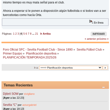
mismo tiempo es muy mala señal para el club.
Ahora a esperar si le ponen a disposición algún futbolista o si todos van a ser
tuercebotas como hacía Orta.
En línea
Páginas:
1
2
3
[
4
]
5
6
7
8
...
21
Ir Arriba
IMPRIMIR
« anterior
próximo »
Foro Oficial SFC - Sevilla Football Club - Since 1890
»
Sevilla Fútbol Club
»
Primer Equipo
»
Planificación deportiva
»
PLANIFICACIÓN TEMPORADA 2025/26
Ir a:
Temas Recientes
Djibril SOW
por
sivigliano
[
Ayer
a las 22:23]
Sevilla "C"
por
asturgabriel
[
Ayer
a las 18:13]