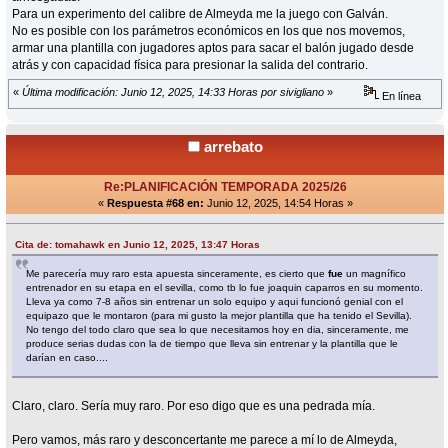
Para un experimento del calibre de Almeyda me la juego con Galván.
No es posible con los parámetros económicos en los que nos movemos,
armar una plantilla con jugadores aptos para sacar el balón jugado desde
atrás y con capacidad física para presionar la salida del contrario.
«
Última modificación: Junio 12, 2025, 14:33 Horas por sivigliano
»
En línea
arrebato
Re:PLANIFICACIÓN TEMPORADA 2025/26
«
Respuesta #68 en:
Junio 12, 2025, 14:54 Horas »
Cita de: tomahawk en Junio 12, 2025, 13:47 Horas
Me parecería muy raro esta apuesta sinceramente, es cierto que
fue
un magnífico
entrenador en su etapa en el sevilla, como tb lo fue joaquin caparros en su momento.
Lleva ya como 7-8 años sin entrenar un solo equipo y aqui funcionó genial con el
equipazo que le montaron (para mi gusto la mejor plantilla que ha tenido el Sevilla).
No tengo del todo claro que sea lo que necesitamos hoy en dia, sinceramente, me
produce serias dudas con la de tiempo que lleva sin entrenar y la plantilla que le
darían en caso....
Claro, claro. Sería muy raro. Por eso digo que es una pedrada mía.
Pero vamos, más raro y desconcertante me parece a mí lo de Almeyda,