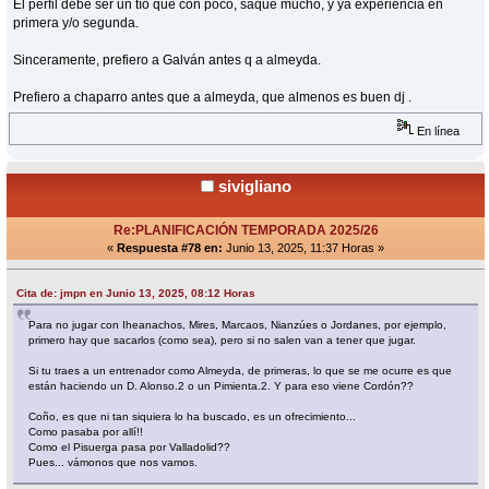
El perfil debe ser un tío que con poco, saque mucho, y ya experiencia en
primera y/o segunda.
Sinceramente, prefiero a Galván antes q a almeyda.
Prefiero a chaparro antes que a almeyda, que almenos es buen dj .
En línea
sivigliano
Re:PLANIFICACIÓN TEMPORADA 2025/26
«
Respuesta #78 en:
Junio 13, 2025, 11:37 Horas »
Cita de: jmpn en Junio 13, 2025, 08:12 Horas
Para no jugar con Iheanachos, Mires, Marcaos, Nianzúes o Jordanes, por ejemplo,
primero hay que sacarlos (como sea), pero si no salen van a tener que jugar.
Si tu traes a un entrenador como Almeyda, de primeras, lo que se me ocurre es que
están haciendo un D. Alonso.2 o un Pimienta.2. Y para eso viene Cordón??
Coño, es que ni tan siquiera lo ha buscado, es un ofrecimiento...
Como pasaba por allí!!
Como el Pisuerga pasa por Valladolid??
Pues... vámonos que nos vamos.