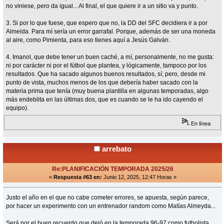
no viniese, pero da igual... Al final, el que quiere ir a un sitio va y punto.
3. Si por lo que fuese, que espero que no, la DD del SFC decidiera ir a por
Almeida. Para mí sería un error garrafal. Porque, además de ser una moneda
al aire, como Pimienta, para eso tienes aquí a Jesús Galván.
4. Imanol, que debe tener un buen caché, a mí, personalmente, no me gusta:
ni por carácter ni por el fútbol que plantea, y lógicamente, tampoco por los
resultados. Que ha sacado algunos buenos resultados, sí; pero, desde mi
punto de vista, muchos menos de los que debería haber sacado con la
materia prima que tenía (muy buena plantilla en algunas temporadas, algo
más endeblita en las últimas dos, que es cuando se le ha ido cayendo el
equipo).
En línea
arrebato
Re:PLANIFICACIÓN TEMPORADA 2025/26
«
Respuesta #63 en:
Junio 12, 2025, 12:47 Horas »
Justo el año en el que no cabe cometer errores, se apuesta, según parece,
por hacer un experimento con un entrenador random como Matías Almeyda...
Será por el buen recuerdo que dejó en la temporada 96-97 como futbolista.