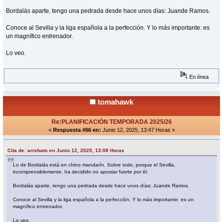
Bordalás aparte, tengo una pedrada desde hace unos días: Juande Ramos.
Conoce al Sevilla y la liga española a la perfección. Y lo más importante: es
un magnífico entrenador.
Lo veo.
En línea
tomahawk
Re:PLANIFICACIÓN TEMPORADA 2025/26
«
Respuesta #66 en:
Junio 12, 2025, 13:47 Horas »
Cita de: arrebato en Junio 12, 2025, 13:08 Horas
Lo de Bordalás está en chino mandarín. Sobre todo, porque el Sevilla,
incomprensiblemente, ha decidido no apostar fuerte por él.
Bordalás aparte, tengo una pedrada desde hace unos días: Juande Ramos.
Conoce al Sevilla y la liga española a la perfección. Y lo más importante: es un
magnífico entrenador.
Lo veo.