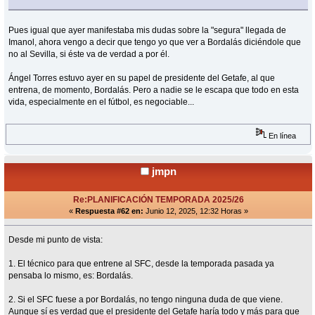
Pues igual que ayer manifestaba mis dudas sobre la "segura" llegada de
Imanol, ahora vengo a decir que tengo yo que ver a Bordalás diciéndole que
no al Sevilla, si éste va de verdad a por él.
Ángel Torres estuvo ayer en su papel de presidente del Getafe, al que
entrena, de momento, Bordalás. Pero a nadie se le escapa que todo en esta
vida, especialmente en el fútbol, es negociable...
En línea
jmpn
Re:PLANIFICACIÓN TEMPORADA 2025/26
«
Respuesta #62 en:
Junio 12, 2025, 12:32 Horas »
Desde mi punto de vista:
1. El técnico para que entrene al SFC, desde la temporada pasada ya
pensaba lo mismo, es: Bordalás.
2. Si el SFC fuese a por Bordalás, no tengo ninguna duda de que viene.
Aunque sí es verdad que el presidente del Getafe haría todo y más para que