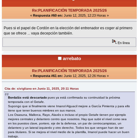
Re:PLANIFICACIÓN TEMPORADA 2025/26
«
Respuesta #60 en:
Junio 12, 2025, 12:23 Horas »
Pues si el papel de Cordón en la elección del entrenador es coger al primero
que se ofrece ... vaya decepción también.
En línea
arrebato
Re:PLANIFICACIÓN TEMPORADA 2025/26
«
Respuesta #61 en:
Junio 12, 2025, 12:26 Horas »
Cita de: sivigliano en Junio 11, 2025, 20:11 Horas
Bordalás está descartado
pues ya está confirmada su continuidad la próxima
temporada con el Getafe.
Supongo que si finalmente viene Imanol Alguacil mejore a García Pimienta y para ello
tiene que tener buenos mimbres en sus manos.
Los Osasuna, Mallorca, Rayo, Alavés o incluso el propio Getafe tienen por ejemplo
mejores centrales y delantero centro que nosotros. Hay que subir el nivel como sea
en los puestos clave, portero, eje de la defensa, un par de centrocampistas, un
delantero y un lateral izquierdo y otro derecho. Todos los que vengan han de ser
para titulares. Si se mejora el nivel medio de la plantilla, Imanol puede hacer un buen
trabajo.