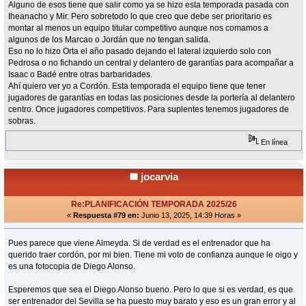
Alguno de esos tiene que salir como ya se hizo esta temporada pasada con
Iheanacho y Mir. Pero sobretodo lo que creo que debe ser prioritario es
montar al menos un equipo titular competitivo aunque nos comamos a
algunos de los Marcao o Jordán que no tengan salida.
Eso no lo hizo Orta el año pasado dejando el lateral izquierdo solo con
Pedrosa o no fichando un central y delantero de garantías para acompañar a
Isaac o Badé entre otras barbaridades.
Ahí quiero ver yo a Cordón. Esta temporada el equipo tiene que tener
jugadores de garantías en todas las posiciones desde la portería al delantero
centro. Once jugadores competitivos. Para suplentes tenemos jugadores de
sobras.
En línea
jocarvia
Re:PLANIFICACIÓN TEMPORADA 2025/26
«
Respuesta #79 en:
Junio 13, 2025, 14:39 Horas »
Pues parece que viene Almeyda. Si de verdad es el entrenador que ha
querido traer cordón, por mi bien. Tiene mi voto de confianza aunque le oigo y
es una fotocopia de Diego Alonso.
Esperemos que sea el Diego Alonso bueno. Pero lo que si es verdad, es que
ser entrenador del Sevilla se ha puesto muy barato y eso es un gran error y al