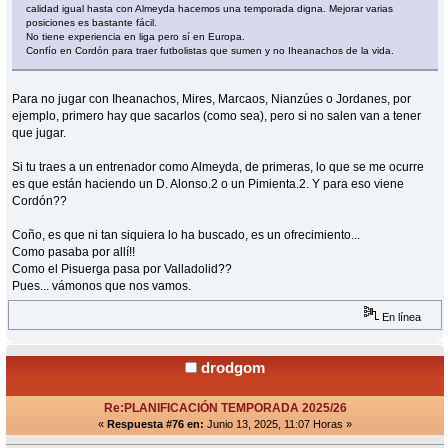
calidad igual hasta con Almeyda hacemos una temporada digna. Mejorar varias
posiciones es bastante fácil.
No tiene experiencia en liga pero sí en Europa.
Confío en Cordón para traer futbolistas que sumen y no Iheanachos de la vida.
Para no jugar con Iheanachos, Mires, Marcaos, Nianzúes o Jordanes, por
ejemplo, primero hay que sacarlos (como sea), pero si no salen van a tener
que jugar.
Si tu traes a un entrenador como Almeyda, de primeras, lo que se me ocurre
es que están haciendo un D. Alonso.2 o un Pimienta.2. Y para eso viene
Cordón??
Coño, es que ni tan siquiera lo ha buscado, es un ofrecimiento...
Como pasaba por allí!!
Como el Pisuerga pasa por Valladolid??
Pues... vámonos que nos vamos.
En línea
drodgom
Re:PLANIFICACIÓN TEMPORADA 2025/26
«
Respuesta #76 en:
Junio 13, 2025, 11:07 Horas »