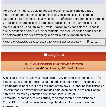
Me parecería muy raro esta apuesta sinceramente, es cierto que
fue
un
magnífico entrenador en su etapa en el sevilla, como tb lo fue joaquin
caparros en su momento. Lleva ya como 7-8 años sin entrenar un solo equipo
y aqui funcionó genial con el equipazo que le montaron (para mi gusto la
mejor plantilla que ha tenido el Sevilla). No tengo del todo claro que sea lo
que necesitamos hoy en dia, sinceramente, me produce serias dudas con la
de tiempo que lleva sin entrenar y la plantilla que le darían en caso....
«
Última modificación: Junio 12, 2025, 13:49 Horas por tomahawk
»
En línea
sivigliano
Re:PLANIFICACIÓN TEMPORADA 2025/26
«
Respuesta #67 en:
Junio 12, 2025, 14:00 Horas »
Si al final sale lo de Almeyda, estamos otra vez en el mismo plan que el año
pasado. Su sistema es similar al que quería implantar García Pimienta y no
hay jugadores para ello. Para presionar arriba hay que tener bestias físicas en
los extremos y centrocampistas rápidos para acompañar la presión. Por no
hablar de laterales y centrales que sepan sacar el balón.
Como dice el compañero más arriba, sería más factible haber fichado a
García Plaza , Bordalás o incluso Diego Martínez. Son opciones menos
arriesgadas.