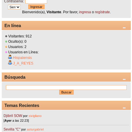
Contraseña:
Bienvenido(a),
Visitante
. Por favor,
ingresa
o
regístrate
.
En línea
Visitantes: 912
Oculto(s): 0
Usuarios: 2
Usuarios en Línea:
Hispalensis
J_A_REYES
Búsqueda
Temas Recientes
Djibril SOW
por
sivigliano
[
Ayer
a las 22:23]
Sevilla "C"
por
asturgabriel