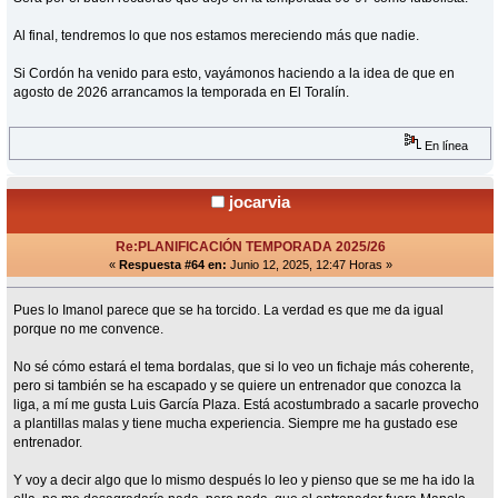
Al final, tendremos lo que nos estamos mereciendo más que nadie.
Si Cordón ha venido para esto, vayámonos haciendo a la idea de que en
agosto de 2026 arrancamos la temporada en El Toralín.
En línea
jocarvia
Re:PLANIFICACIÓN TEMPORADA 2025/26
«
Respuesta #64 en:
Junio 12, 2025, 12:47 Horas »
Pues lo Imanol parece que se ha torcido. La verdad es que me da igual
porque no me convence.
No sé cómo estará el tema bordalas, que si lo veo un fichaje más coherente,
pero si también se ha escapado y se quiere un entrenador que conozca la
liga, a mí me gusta Luis García Plaza. Está acostumbrado a sacarle provecho
a plantillas malas y tiene mucha experiencia. Siempre me ha gustado ese
entrenador.
Y voy a decir algo que lo mismo después lo leo y pienso que se me ha ido la