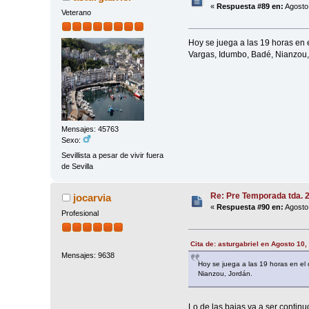
«
Respuesta #89 en:
Agosto 
Veterano
Hoy se juega a las 19 horas en 
Vargas, Idumbo, Badé, Nianzou,
Mensajes: 45763
Sexo:
Sevillista a pesar de vivir fuera
de Sevilla
Re: Pre Temporada tda. 
jocarvia
«
Respuesta #90 en:
Agosto 
Profesional
Cita de: asturgabriel en Agosto 10,
Mensajes: 9638
Hoy se juega a las 19 horas en el
Nianzou, Jordán.
Lo de las bajas va a ser continu