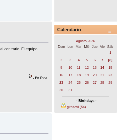
Calendario
Agosto 2026
Dom
Lun
Mar
Mié
Jue
Vie
Sáb
al contrario. El equipo
1
2
3
4
5
6
7
[8]
9
10
11
12
13
14
15
16
17
18
19
20
21
22
En línea
23
24
25
26
27
28
29
30
31
- Birthdays -
girasevi (54)