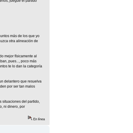
enos, juegue el partido
puntos más de los que yo
duzca otra alineación de
do mejor físicamente al
aban, pues..., poco más
ntos te lo dan la categoría
 un delantero que resuelva
 den por ser tan malos
 situaciones del partido,
, ni dinero, por
En línea