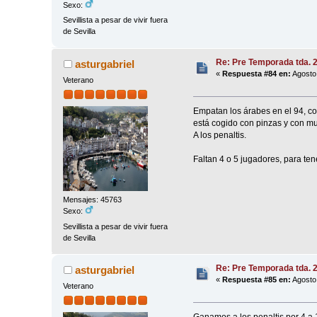
Sexo:
Sevillista a pesar de vivir fuera
de Sevilla
Re: Pre Temporada tda. 
asturgabriel
«
Respuesta #84 en:
Agosto 
Veterano
Empatan los árabes en el 94, con 
está cogido con pinzas y con muc
A los penaltis.
Faltan 4 o 5 jugadores, para ten
Mensajes: 45763
Sexo:
Sevillista a pesar de vivir fuera
de Sevilla
Re: Pre Temporada tda. 
asturgabriel
«
Respuesta #85 en:
Agosto 
Veterano