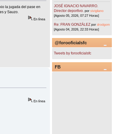
JOSÉ IGNACIO NAVARRO.
kio la jugada del pase en
Director deportivo.
por
sivigliano
tes y Sauzo.
[Agosto 05, 2026, 07:27 Horas]
En línea
Re: FRAN GONZÁLEZ
por
drodgom
[Agosto 04, 2026, 22:33 Horas]
@forooficialsfc
Tweets by forooficialsfc
FB
En línea