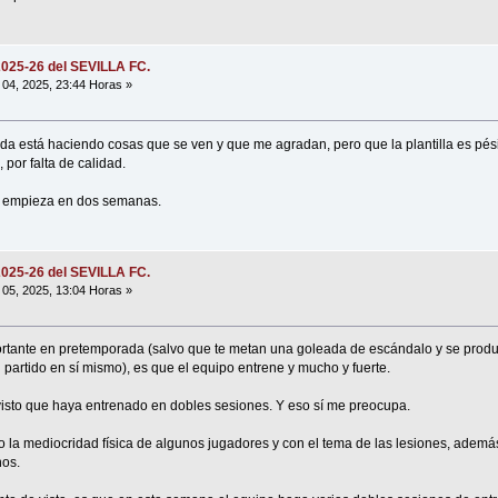
2025-26 del SEVILLA FC.
04, 2025, 23:44 Horas »
a está haciendo cosas que se ven y que me agradan, pero que la plantilla es pé
or falta de calidad.
a empieza en dos semanas.
2025-26 del SEVILLA FC.
05, 2025, 13:04 Horas »
rtante en pretemporada (salvo que te metan una goleada de escándalo y se produ
 partido en sí mismo), es que el equipo entrene y mucho y fuerte.
visto que haya entrenado en dobles sesiones. Y eso sí me preocupa.
 la mediocridad física de algunos jugadores y con el tema de las lesiones, además
nos.