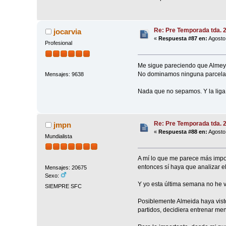
Re: Pre Temporada tda. 
jocarvia
«
Respuesta #87 en:
Agosto 
Profesional
Me sigue pareciendo que Almeyd
No dominamos ninguna parcela, p
Mensajes: 9638
Nada que no sepamos. Y la lig
Re: Pre Temporada tda. 
jmpn
«
Respuesta #88 en:
Agosto 
Mundialista
A mí lo que me parece más impo
entonces sí haya que analizar el
Mensajes: 20675
Sexo:
Y yo esta última semana no he 
SIEMPRE SFC
Posiblemente Almeida haya visto
partidos, decidiera entrenar me