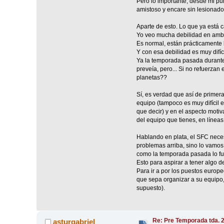
Pero lo importante, desde mi pu
amistoso y encare sin lesionados 
Aparte de esto. Lo que ya está 
Yo veo mucha debilidad en amba
Es normal, están prácticamente
Y con esa debilidad es muy difíc
Ya la temporada pasada durante 
preveía, pero... Si no refuerzan
planetas??
Sí, es verdad que así de primer
equipo (tampoco es muy difícil 
que decir) y en el aspecto motiv
del equipo que tienes, en líneas
Hablando en plata, el SFC neces
problemas arriba, sino lo vamos
como la temporada pasada lo fu
Esto para aspirar a tener algo de
Para ir a por los puestos europe
que sepa organizar a su equipo, 
supuesto).
Re: Pre Temporada tda. 
asturgabriel