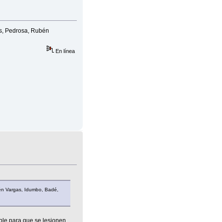
as, Pedrosa, Rubén
En línea
bén Vargas, Idumbo, Badé,
ble para que se lesionen.