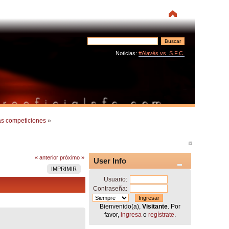
Noticias:
#Alavés vs. S.F.C.
as competiciones
»
« anterior
próximo »
User Info
IMPRIMIR
Usuario:
Contraseña:
Bienvenido(a),
Visitante
. Por
favor,
ingresa
o
regístrate
.