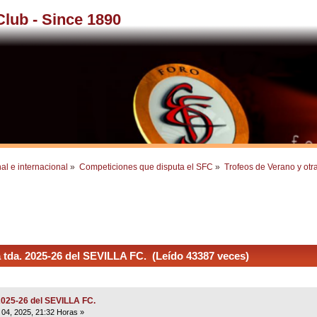
 Club - Since 1890
al e internacional
»
Competiciones que disputa el SFC
»
Trofeos de Verano y otr
tda. 2025-26 del SEVILLA FC. (Leído 43387 veces)
2025-26 del SEVILLA FC.
04, 2025, 21:32 Horas »