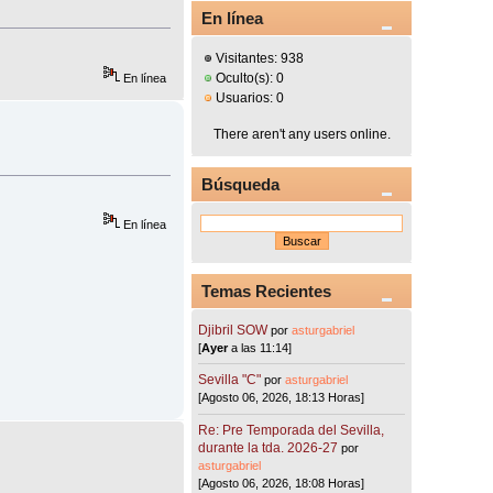
En línea
Visitantes: 938
Oculto(s): 0
En línea
Usuarios: 0
There aren't any users online.
Búsqueda
En línea
Temas Recientes
Djibril SOW
por
asturgabriel
[
Ayer
a las 11:14]
Sevilla "C"
por
asturgabriel
[Agosto 06, 2026, 18:13 Horas]
Re: Pre Temporada del Sevilla,
durante la tda. 2026-27
por
asturgabriel
[Agosto 06, 2026, 18:08 Horas]