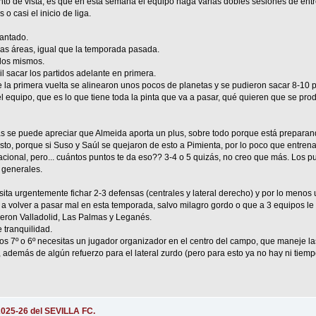
nto de vista, es que en esta semana el equipo haga varias dobles sesiones de entr
o casi el inicio de liga.
cantado.
s áreas, igual que la temporada pasada.
 los mismos.
il sacar los partidos adelante en primera.
la primera vuelta se alinearon unos pocos de planetas y se pudieron sacar 8-10 
 el equipo, que es lo que tiene toda la pinta que va a pasar, qué quieren que se pro
as se puede apreciar que Almeida aporta un plus, sobre todo porque está preparan
esto, porque si Suso y Saúl se quejaron de esto a Pimienta, por lo poco que entren
acional, pero... cuántos puntos te da eso?? 3-4 o 5 quizás, no creo que más. Los pu
 generales.
ita urgentemente fichar 2-3 defensas (centrales y lateral derecho) y por lo menos
 a volver a pasar mal en esta temporada, salvo milagro gordo o que a 3 equipos le
eron Valladolid, Las Palmas y Leganés.
 tranquilidad.
os 7º o 6º necesitas un jugador organizador en el centro del campo, que maneje las
además de algún refuerzo para el lateral zurdo (pero para esto ya no hay ni tiempo
2025-26 del SEVILLA FC.