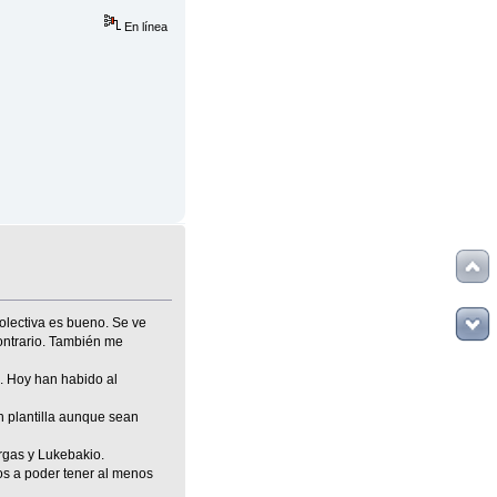
En línea
olectiva es bueno. Se ve
ontrario. También me
s. Hoy han habido al
n plantilla aunque sean
rgas y Lukebakio.
mos a poder tener al menos