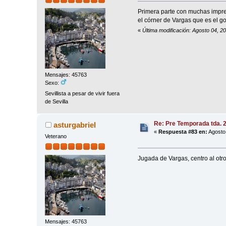
Primera parte con muchas imprec
el córner de Vargas que es el g
«
Última modificación: Agosto 04, 2
Mensajes: 45763
Sexo:
Sevillista a pesar de vivir fuera
de Sevilla
Re: Pre Temporada tda. 
asturgabriel
«
Respuesta #83 en:
Agosto 
Veterano
Jugada de Vargas, centro al otr
Mensajes: 45763