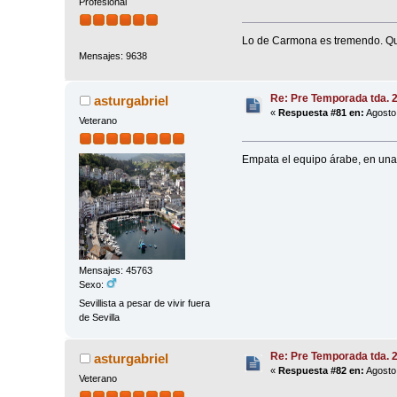
Profesional
Lo de Carmona es tremendo. Que
Mensajes: 9638
Re: Pre Temporada tda. 
asturgabriel
«
Respuesta #81 en:
Agosto 
Veterano
Empata el equipo árabe, en una
Mensajes: 45763
Sexo:
Sevillista a pesar de vivir fuera
de Sevilla
Re: Pre Temporada tda. 
asturgabriel
«
Respuesta #82 en:
Agosto 
Veterano