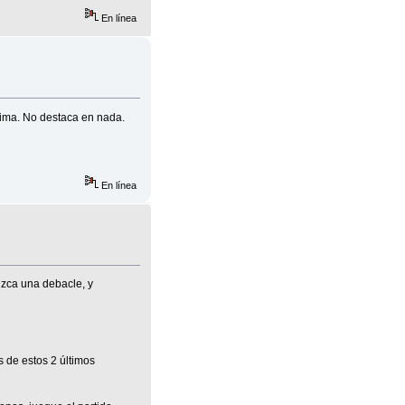
En línea
sima. No destaca en nada.
En línea
zca una debacle, y
 de estos 2 últimos