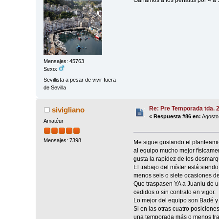
Ganamos a los penaltis por 4 a 
Mensajes: 45763
Sexo:
Sevillista a pesar de vivir fuera
de Sevilla
Re: Pre Temporada tda. 
sivigliano
«
Respuesta #86 en:
Agosto 
Amatéur
Mensajes: 7398
Me sigue gustando el planteamie
al equipo mucho mejor físicamen
gusta la rapidez de los desmarq
El trabajo del míster está sien
menos seis o siete ocasiones de
Que traspasen YA a Juanlu de u
cedidos o sin contrato en vigor.
Lo mejor del equipo son Badé y
Si en las otras cuatro posicion
una temporada más o menos tran