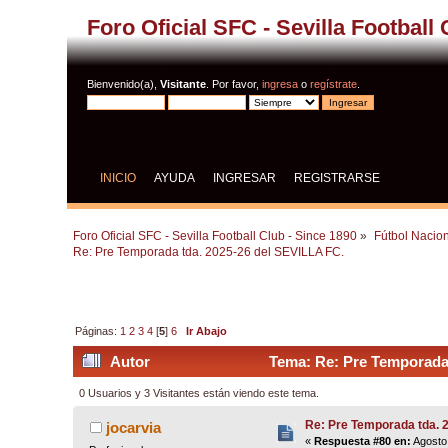
Foro Oficial SFC - Sevilla Football
Bienvenido(a),
Visitante
. Por favor,
ingresa
o
regístrate
.
INICIO
AYUDA
INGRESAR
REGISTRARSE
Foro Oficial SFC - Sevilla Football Club - Since 1890
»
Fútbol Nacion
Re: Pre Temporada tda. 2025-26 del SEVILLA FC.
Páginas:
1
2
3
4
[
5
]
6
Ir Abajo
Autor
Tema: Re: Pre Temporada 
0 Usuarios y 3 Visitantes están viendo este tema.
Re: Pre Temporada tda. 
jocarvia
«
Respuesta #80 en:
Agosto 