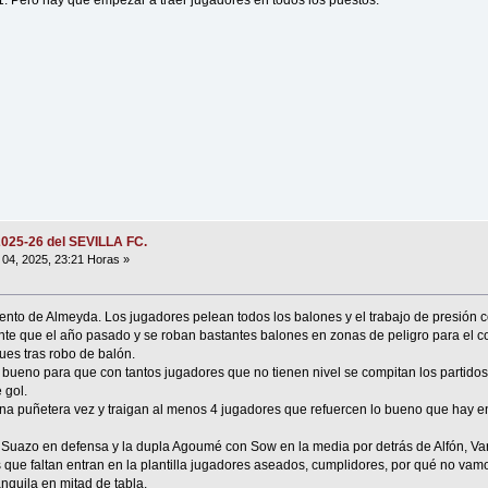
1. Pero hay que empezar a traer jugadores en todos los puestos.
2025-26 del SEVILLA FC.
04, 2025, 23:21 Horas »
nto de Almeyda. Los jugadores pelean todos los balones y el trabajo de presión c
te que el año pasado y se roban bastantes balones en zonas de peligro para el c
ues tras robo de balón.
do bueno para que con tantos jugadores que no tienen nivel se compitan los partido
 gol.
na puñetera vez y traigan al menos 4 jugadores que refuercen lo bueno que hay e
 Suazo en defensa y la dupla Agoumé con Sow en la media por detrás de Alfón, Va
es que faltan entran en la plantilla jugadores aseados, cumplidores, por qué no va
quila en mitad de tabla.