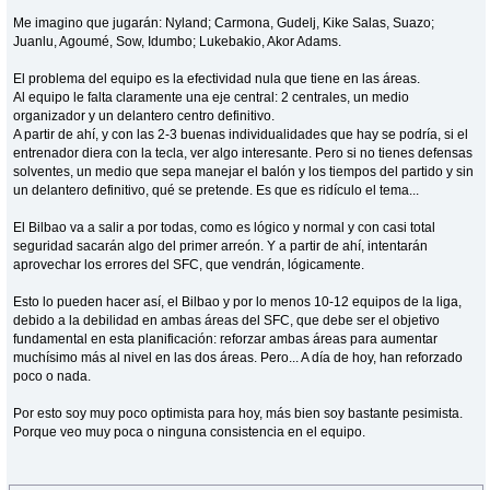
Me imagino que jugarán: Nyland; Carmona, Gudelj, Kike Salas, Suazo;
Juanlu, Agoumé, Sow, Idumbo; Lukebakio, Akor Adams.
El problema del equipo es la efectividad nula que tiene en las áreas.
Al equipo le falta claramente una eje central: 2 centrales, un medio
organizador y un delantero centro definitivo.
A partir de ahí, y con las 2-3 buenas individualidades que hay se podría, si el
entrenador diera con la tecla, ver algo interesante. Pero si no tienes defensas
solventes, un medio que sepa manejar el balón y los tiempos del partido y sin
un delantero definitivo, qué se pretende. Es que es ridículo el tema...
El Bilbao va a salir a por todas, como es lógico y normal y con casi total
seguridad sacarán algo del primer arreón. Y a partir de ahí, intentarán
aprovechar los errores del SFC, que vendrán, lógicamente.
Esto lo pueden hacer así, el Bilbao y por lo menos 10-12 equipos de la liga,
debido a la debilidad en ambas áreas del SFC, que debe ser el objetivo
fundamental en esta planificación: reforzar ambas áreas para aumentar
muchísimo más al nivel en las dos áreas. Pero... A día de hoy, han reforzado
poco o nada.
Por esto soy muy poco optimista para hoy, más bien soy bastante pesimista.
Porque veo muy poca o ninguna consistencia en el equipo.