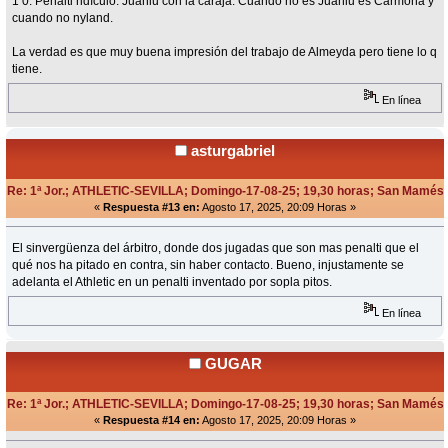
1 0. Penalti ridículo. Juanlu con la caraja. Cuando no es Juanlu es Carmona y
cuando no nyland.
La verdad es que muy buena impresión del trabajo de Almeyda pero tiene lo q
tiene.
En línea
asturgabriel
Re: 1ª Jor.; ATHLETIC-SEVILLA; Domingo-17-08-25; 19,30 horas; San Mamés
«
Respuesta #13 en:
Agosto 17, 2025, 20:09 Horas »
El sinvergüenza del árbitro, donde dos jugadas que son mas penalti que el
qué nos ha pitado en contra, sin haber contacto. Bueno, injustamente se
adelanta el Athletic en un penalti inventado por sopla pitos.
En línea
GUGAR
Re: 1ª Jor.; ATHLETIC-SEVILLA; Domingo-17-08-25; 19,30 horas; San Mamés
«
Respuesta #14 en:
Agosto 17, 2025, 20:09 Horas »