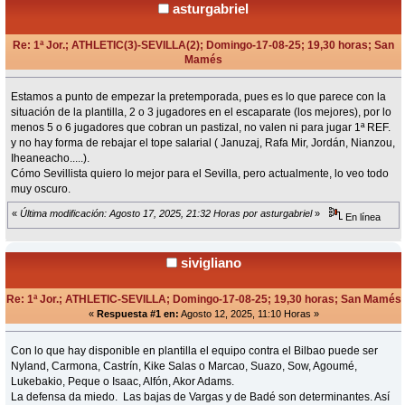
asturgabriel
Re: 1ª Jor.; ATHLETIC(3)-SEVILLA(2); Domingo-17-08-25; 19,30 horas; San
Mamés
«
en:
Agosto 11, 2025, 10:53 Horas »
Estamos a punto de empezar la pretemporada, pues es lo que parece con la
situación de la plantilla, 2 o 3 jugadores en el escaparate (los mejores), por lo
menos 5 o 6 jugadores que cobran un pastizal, no valen ni para jugar 1ª REF.
y no hay forma de rebajar el tope salarial ( Januzaj, Rafa Mir, Jordán, Nianzou,
Iheaneacho.....).
Cómo Sevillista quiero lo mejor para el Sevilla, pero actualmente, lo veo todo
muy oscuro.
«
Última modificación: Agosto 17, 2025, 21:32 Horas por asturgabriel
»
En línea
sivigliano
Re: 1ª Jor.; ATHLETIC-SEVILLA; Domingo-17-08-25; 19,30 horas; San Mamés
«
Respuesta #1 en:
Agosto 12, 2025, 11:10 Horas »
Con lo que hay disponible en plantilla el equipo contra el Bilbao puede ser
Nyland, Carmona, Castrín, Kike Salas o Marcao, Suazo, Sow, Agoumé,
Lukebakio, Peque o Isaac, Alfón, Akor Adams.
La defensa da miedo. Las bajas de Vargas y de Badé son determinantes. Así