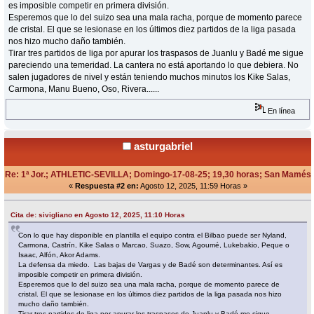
es imposible competir en primera división.
Esperemos que lo del suizo sea una mala racha, porque de momento parece
de cristal. El que se lesionase en los últimos diez partidos de la liga pasada
nos hizo mucho daño también.
Tirar tres partidos de liga por apurar los traspasos de Juanlu y Badé me sigue
pareciendo una temeridad. La cantera no está aportando lo que debiera. No
salen jugadores de nivel y están teniendo muchos minutos los Kike Salas,
Carmona, Manu Bueno, Oso, Rivera......
En línea
asturgabriel
Re: 1ª Jor.; ATHLETIC-SEVILLA; Domingo-17-08-25; 19,30 horas; San Mamés
«
Respuesta #2 en:
Agosto 12, 2025, 11:59 Horas »
Cita de: sivigliano en Agosto 12, 2025, 11:10 Horas
Con lo que hay disponible en plantilla el equipo contra el Bilbao puede ser Nyland,
Carmona, Castrín, Kike Salas o Marcao, Suazo, Sow, Agoumé, Lukebakio, Peque o
Isaac, Alfón, Akor Adams.
La defensa da miedo. Las bajas de Vargas y de Badé son determinantes. Así es
imposible competir en primera división.
Esperemos que lo del suizo sea una mala racha, porque de momento parece de
cristal. El que se lesionase en los últimos diez partidos de la liga pasada nos hizo
mucho daño también.
Tirar tres partidos de liga por apurar los traspasos de Juanlu y Badé me sigue