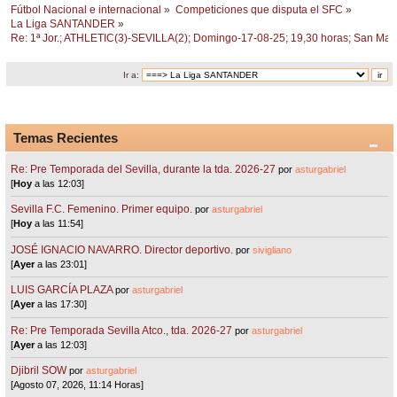
Fútbol Nacional e internacional
»
Competiciones que disputa el SFC
»
La Liga SANTANDER
»
Re: 1ª Jor.; ATHLETIC(3)-SEVILLA(2); Domingo-17-08-25; 19,30 horas; San Ma
Ir a:
Temas Recientes
Re: Pre Temporada del Sevilla, durante la tda. 2026-27
por
asturgabriel
[
Hoy
a las 12:03]
Sevilla F.C. Femenino. Primer equipo.
por
asturgabriel
[
Hoy
a las 11:54]
JOSÉ IGNACIO NAVARRO. Director deportivo.
por
sivigliano
[
Ayer
a las 23:01]
LUIS GARCÍA PLAZA
por
asturgabriel
[
Ayer
a las 17:30]
Re: Pre Temporada Sevilla Atco., tda. 2026-27
por
asturgabriel
[
Ayer
a las 12:03]
Djibril SOW
por
asturgabriel
[Agosto 07, 2026, 11:14 Horas]