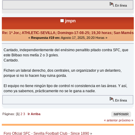
En línea
jmpn
Re: 1ª Jor.; ATHLETIC-SEVILLA; Domingo-17-08-25; 19,30 horas; San Mamés
«
Respuesta #19 en:
Agosto 17, 2025, 20:20 Horas »
Cantado, independientemente del enésimo penaltito pitado contra SFC, que
este Bilbao nos metía 2 o 3 goles.
Cantado.
Fichen un lateral derecho, dos centrales, un organizador y un delantero,
porque si no lo hacen hay ruina gorda.
El equipo no tiene ningún tipo de control ni consistencia en las áreas. Y así,
como ya sabemos, prácticamente no se le gana a nadie.
En línea
Páginas: [
1
]
2
3
Ir Arriba
IMPRIMIR
« anterior
próximo »
Foro Oficial SFC - Sevilla Football Club - Since 1890
»