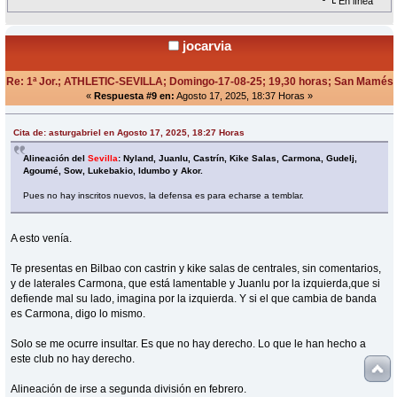
En línea
jocarvia
Re: 1ª Jor.; ATHLETIC-SEVILLA; Domingo-17-08-25; 19,30 horas; San Mamés
«
Respuesta #9 en:
Agosto 17, 2025, 18:37 Horas »
Cita de: asturgabriel en Agosto 17, 2025, 18:27 Horas
Alineación del
Sevilla
: Nyland, Juanlu, Castrín, Kike Salas, Carmona, Gudelj,
Agoumé, Sow, Lukebakio, Idumbo y Akor.
Pues no hay inscritos nuevos, la defensa es para echarse a temblar.
A esto venía.
Te presentas en Bilbao con castrin y kike salas de centrales, sin comentarios,
y de laterales Carmona, que está lamentable y Juanlu por la izquierda,que si
defiende mal su lado, imagina por la izquierda. Y si el que cambia de banda
es Carmona, digo lo mismo.
Solo se me ocurre insultar. Es que no hay derecho. Lo que le han hecho a
este club no hay derecho.
Alineación de irse a segunda división en febrero.