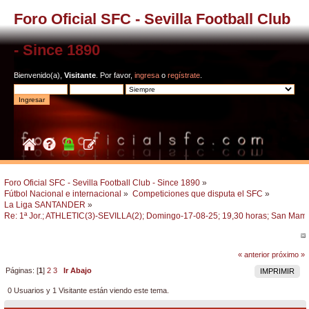
Foro Oficial SFC - Sevilla Football Club
- Since 1890
Bienvenido(a),
Visitante
. Por favor,
ingresa
o
regístrate
.
Foro Oficial SFC - Sevilla Football Club - Since 1890
»
Fútbol Nacional e internacional
»
Competiciones que disputa el SFC
»
La Liga SANTANDER
»
Re: 1ª Jor.; ATHLETIC(3)-SEVILLA(2); Domingo-17-08-25; 19,30 horas; San Mam
« anterior
próximo »
Páginas: [
1
]
2
3
Ir Abajo
IMPRIMIR
0 Usuarios y 1 Visitante están viendo este tema.