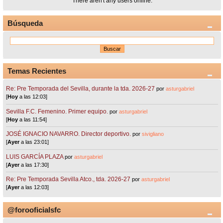
There aren't any users online.
Búsqueda
Temas Recientes
Re: Pre Temporada del Sevilla, durante la tda. 2026-27
por
asturgabriel
[
Hoy
a las 12:03]
Sevilla F.C. Femenino. Primer equipo.
por
asturgabriel
[
Hoy
a las 11:54]
JOSÉ IGNACIO NAVARRO. Director deportivo.
por
sivigliano
[
Ayer
a las 23:01]
LUIS GARCÍA PLAZA
por
asturgabriel
[
Ayer
a las 17:30]
Re: Pre Temporada Sevilla Atco., tda. 2026-27
por
asturgabriel
[
Ayer
a las 12:03]
@forooficialsfc