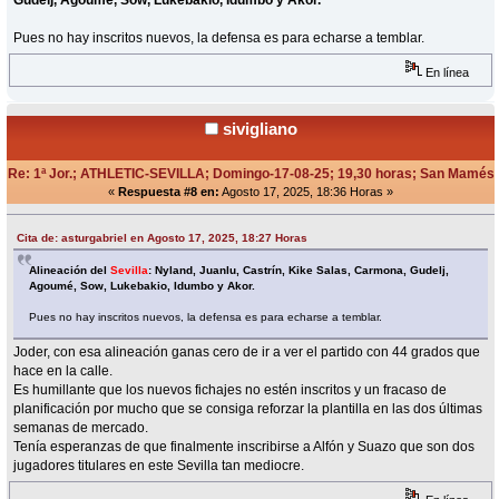
Pues no hay inscritos nuevos, la defensa es para echarse a temblar.
En línea
sivigliano
Re: 1ª Jor.; ATHLETIC-SEVILLA; Domingo-17-08-25; 19,30 horas; San Mamés
«
Respuesta #8 en:
Agosto 17, 2025, 18:36 Horas »
Cita de: asturgabriel en Agosto 17, 2025, 18:27 Horas
Alineación del
Sevilla
: Nyland, Juanlu, Castrín, Kike Salas, Carmona, Gudelj,
Agoumé, Sow, Lukebakio, Idumbo y Akor.
Pues no hay inscritos nuevos, la defensa es para echarse a temblar.
Joder, con esa alineación ganas cero de ir a ver el partido con 44 grados que
hace en la calle.
Es humillante que los nuevos fichajes no estén inscritos y un fracaso de
planificación por mucho que se consiga reforzar la plantilla en las dos últimas
semanas de mercado.
Tenía esperanzas de que finalmente inscribirse a Alfón y Suazo que son dos
jugadores titulares en este Sevilla tan mediocre.