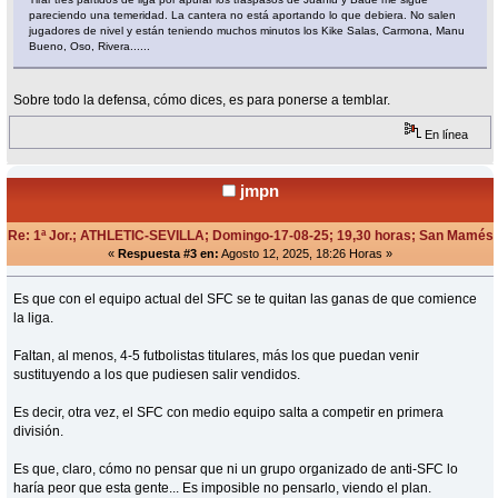
pareciendo una temeridad. La cantera no está aportando lo que debiera. No salen
jugadores de nivel y están teniendo muchos minutos los Kike Salas, Carmona, Manu
Bueno, Oso, Rivera......
Sobre todo la defensa, cómo dices, es para ponerse a temblar.
En línea
jmpn
Re: 1ª Jor.; ATHLETIC-SEVILLA; Domingo-17-08-25; 19,30 horas; San Mamés
«
Respuesta #3 en:
Agosto 12, 2025, 18:26 Horas »
Es que con el equipo actual del SFC se te quitan las ganas de que comience
la liga.
Faltan, al menos, 4-5 futbolistas titulares, más los que puedan venir
sustituyendo a los que pudiesen salir vendidos.
Es decir, otra vez, el SFC con medio equipo salta a competir en primera
división.
Es que, claro, cómo no pensar que ni un grupo organizado de anti-SFC lo
haría peor que esta gente... Es imposible no pensarlo, viendo el plan.