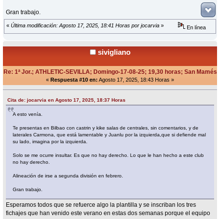
Gran trabajo.
«
Última modificación: Agosto 17, 2025, 18:41 Horas por jocarvia
»
En línea
sivigliano
Re: 1ª Jor.; ATHLETIC-SEVILLA; Domingo-17-08-25; 19,30 horas; San Mamés
«
Respuesta #10 en:
Agosto 17, 2025, 18:43 Horas »
Cita de: jocarvia en Agosto 17, 2025, 18:37 Horas
A esto venía.
Te presentas en Bilbao con castrin y kike salas de centrales, sin comentarios, y de
laterales Carmona, que está lamentable y Juanlu por la izquierda,que si defiende mal
su lado, imagina por la izquierda.
Solo se me ocurre insultar. Es que no hay derecho. Lo que le han hecho a este club
no hay derecho.
Alineación de irse a segunda división en febrero.
Gran trabajo.
Esperamos todos que se refuerce algo la plantilla y se inscriban los tres
fichajes que han venido este verano en estas dos semanas porque el equipo