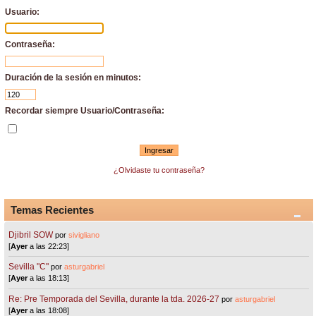
Usuario:
Contraseña:
Duración de la sesión en minutos:
Recordar siempre Usuario/Contraseña:
¿Olvidaste tu contraseña?
Temas Recientes
Djibril SOW
por
sivigliano
[
Ayer
a las 22:23]
Sevilla "C"
por
asturgabriel
[
Ayer
a las 18:13]
Re: Pre Temporada del Sevilla, durante la tda. 2026-27
por
asturgabriel
[
Ayer
a las 18:08]