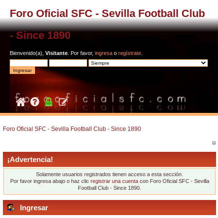
Foro Oficial SFC - Sevilla Football Club
- Since 1890
Bienvenido(a),
Visitante
. Por favor,
ingresa
o
regístrate
.
Foro Oficial SFC - Sevilla Football Club - Since 1890
¡Advertencia!
Solamente usuarios registrados tienen acceso a esta sección.
Por favor ingresa abajo o haz clic
registrar una cuenta
con Foro Oficial SFC - Sevilla
Football Club - Since 1890.
Ingresar