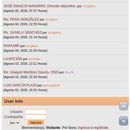
JOSÉ IGNACIO NAVARRO. Director deportivo.
por
sivigliano
[Agosto 05, 2026, 07:27 Horas]
Re: FRAN GONZÁLEZ
por
drodgom
[Agosto 04, 2026, 22:33 Horas]
Re: JUANLU SÁNCHEZ
por
sivigliano
[Agosto 04, 2026, 21:14 Horas]
RAFA MIR
por
sivigliano
[Agosto 04, 2026, 21:03 Horas]
LA AFICIÓN
por
arrebato
[Agosto 03, 2026, 13:11 Horas]
Re: Joaquín Martínez Gauna- OSO
por
Si o Si
[Agosto 02, 2026, 22:24 Horas]
LUIS GARCÍA PLAZA
por
asturgabriel
[Agosto 02, 2026, 16:31 Horas]
User Info
Usuario:
Contraseña:
Bienvenido(a),
Visitante
. Por favor,
ingresa
o
regístrate
.