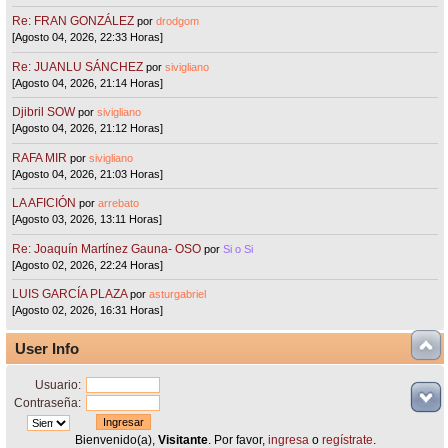
Re: FRAN GONZÁLEZ
por
drodgom
[Agosto 04, 2026, 22:33 Horas]
Re: JUANLU SÁNCHEZ
por
sivigliano
[Agosto 04, 2026, 21:14 Horas]
Djibril SOW
por
sivigliano
[Agosto 04, 2026, 21:12 Horas]
RAFA MIR
por
sivigliano
[Agosto 04, 2026, 21:03 Horas]
LA AFICIÓN
por
arrebato
[Agosto 03, 2026, 13:11 Horas]
Re: Joaquín Martínez Gauna- OSO
por
Si o Si
[Agosto 02, 2026, 22:24 Horas]
LUIS GARCÍA PLAZA
por
asturgabriel
[Agosto 02, 2026, 16:31 Horas]
User Info
Usuario:
Contraseña:
Bienvenido(a),
Visitante
. Por favor,
ingresa
o
regístrate
.