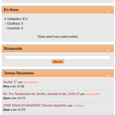
En línea
Visitantes: 871
Oculto(s): 0
Usuarios: 0
There aren't any users online.
Búsqueda
Temas Recientes
Sevilla "C"
por
asturgabriel
[
Hoy
a las 11:29]
Re: Pre Temporada del Sevilla, durante la tda. 2026-27
por
asturgabriel
[
Ayer
a las 15:27]
JOSÉ IGNACIO NAVARRO. Director deportivo.
por
sivigliano
[
Ayer
a las 07:27]