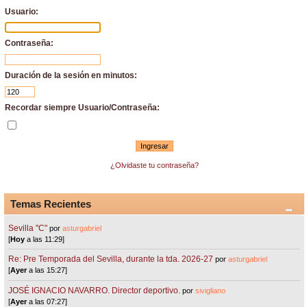
Usuario:
Contraseña:
Duración de la sesión en minutos:
Recordar siempre Usuario/Contraseña:
¿Olvidaste tu contraseña?
Temas Recientes
Sevilla "C"
por
asturgabriel
[
Hoy
a las 11:29]
Re: Pre Temporada del Sevilla, durante la tda. 2026-27
por
asturgabriel
[
Ayer
a las 15:27]
JOSÉ IGNACIO NAVARRO. Director deportivo.
por
sivigliano
[
Ayer
a las 07:27]