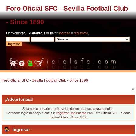
Foro Oficial SFC - Sevilla Football Club
- Since 1890
Bienvenido(a),
Visitante
. Por favor,
ingresa
o
regístrate
.
Foro Oficial SFC - Sevilla Football Club - Since 1890
¡Advertencia!
Solamente usuarios registrados tienen acceso a esta sección.
Por favor ingresa abajo o haz clic
registrar una cuenta
con Foro Oficial SFC - Sevilla
Football Club - Since 1890.
Ingresar