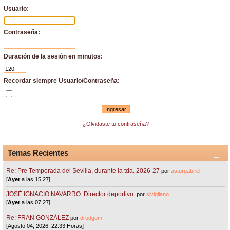
Usuario:
Contraseña:
Duración de la sesión en minutos:
Recordar siempre Usuario/Contraseña:
¿Olvidaste tu contraseña?
Temas Recientes
Re: Pre Temporada del Sevilla, durante la tda. 2026-27
por
asturgabriel
[
Ayer
a las 15:27]
JOSÉ IGNACIO NAVARRO. Director deportivo.
por
sivigliano
[
Ayer
a las 07:27]
Re: FRAN GONZÁLEZ
por
drodgom
[Agosto 04, 2026, 22:33 Horas]