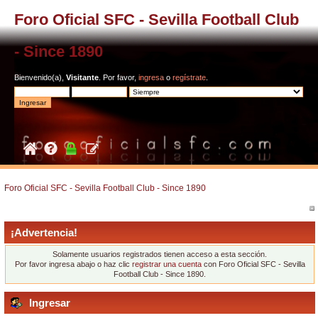
Foro Oficial SFC - Sevilla Football Club
- Since 1890
Bienvenido(a),
Visitante
. Por favor,
ingresa
o
regístrate
.
Foro Oficial SFC - Sevilla Football Club - Since 1890
¡Advertencia!
Solamente usuarios registrados tienen acceso a esta sección.
Por favor ingresa abajo o haz clic
registrar una cuenta
con Foro Oficial SFC - Sevilla
Football Club - Since 1890.
Ingresar