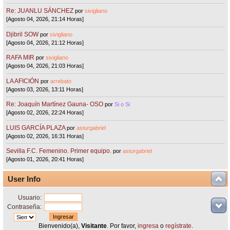
Re: JUANLU SÁNCHEZ
por
sivigliano
[Agosto 04, 2026, 21:14 Horas]
Djibril SOW
por
sivigliano
[Agosto 04, 2026, 21:12 Horas]
RAFA MIR
por
sivigliano
[Agosto 04, 2026, 21:03 Horas]
LA AFICIÓN
por
arrebato
[Agosto 03, 2026, 13:11 Horas]
Re: Joaquín Martínez Gauna- OSO
por
Si o Si
[Agosto 02, 2026, 22:24 Horas]
LUIS GARCÍA PLAZA
por
asturgabriel
[Agosto 02, 2026, 16:31 Horas]
Sevilla F.C. Femenino. Primer equipo.
por
asturgabriel
[Agosto 01, 2026, 20:41 Horas]
User Info
Usuario:
Contraseña:
Bienvenido(a),
Visitante
. Por favor,
ingresa
o
regístrate
.