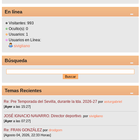
En línea
Visitantes: 993
Oculto(s): 0
Usuarios: 1
Usuarios en Línea:
sivigliano
Búsqueda
Temas Recientes
Re: Pre Temporada del Sevilla, durante la tda. 2026-27
por
asturgabriel
[
Ayer
a las 15:27]
JOSÉ IGNACIO NAVARRO. Director deportivo.
por
sivigliano
[
Ayer
a las 07:27]
Re: FRAN GONZÁLEZ
por
drodgom
[Agosto 04, 2026, 22:33 Horas]