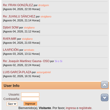
Re: FRAN GONZÁLEZ
por
drodgom
[Agosto 04, 2026, 22:33 Horas]
Re: JUANLU SÁNCHEZ
por
sivigliano
[Agosto 04, 2026, 21:14 Horas]
Djibril SOW
por
sivigliano
[Agosto 04, 2026, 21:12 Horas]
RAFA MIR
por
sivigliano
[Agosto 04, 2026, 21:03 Horas]
LA AFICIÓN
por
arrebato
[Agosto 03, 2026, 13:11 Horas]
Re: Joaquín Martínez Gauna- OSO
por
Si o Si
[Agosto 02, 2026, 22:24 Horas]
LUIS GARCÍA PLAZA
por
asturgabriel
[Agosto 02, 2026, 16:31 Horas]
User Info
Usuario:
Contraseña:
Bienvenido(a),
Visitante
. Por favor,
ingresa
o
regístrate
.