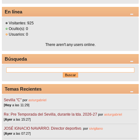
En línea
Visitantes: 925
Oculto(s): 0
Usuarios: 0
There aren't any users online.
Búsqueda
Temas Recientes
Sevilla "C"
por
asturgabriel
[
Hoy
a las 11:29]
Re: Pre Temporada del Sevilla, durante la tda. 2026-27
por
asturgabriel
[
Ayer
a las 15:27]
JOSÉ IGNACIO NAVARRO. Director deportivo.
por
sivigliano
[
Ayer
a las 07:27]