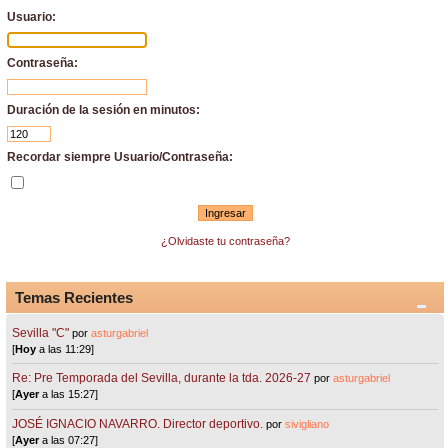
Usuario:
Contraseña:
Duración de la sesión en minutos:
Recordar siempre Usuario/Contraseña:
¿Olvidaste tu contraseña?
Temas Recientes
Sevilla "C"
por
asturgabriel
[
Hoy
a las 11:29]
Re: Pre Temporada del Sevilla, durante la tda. 2026-27
por
asturgabriel
[
Ayer
a las 15:27]
JOSÉ IGNACIO NAVARRO. Director deportivo.
por
sivigliano
[
Ayer
a las 07:27]