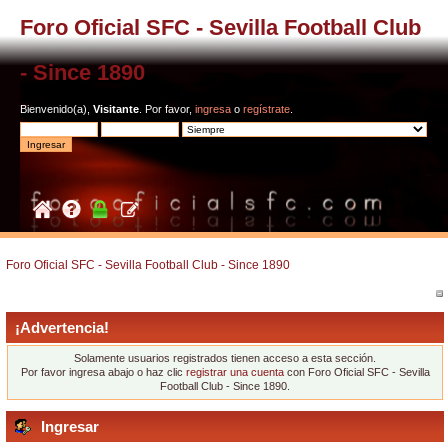
Foro Oficial SFC - Sevilla Football Club
- Since 1890
Bienvenido(a),
Visitante
. Por favor,
ingresa
o
regístrate
.
Foro Oficial SFC - Sevilla Football Club - Since 1890
¡Advertencia!
Solamente usuarios registrados tienen acceso a esta sección.
Por favor ingresa abajo o haz clic
registrar una cuenta
con Foro Oficial SFC - Sevilla
Football Club - Since 1890.
Ingresar