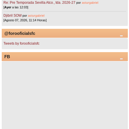
Re: Pre Temporada Sevilla Atco., tda. 2026-27
por
asturgabriel
[
Ayer
a las 12:03]
Djibril SOW
por
asturgabriel
[Agosto 07, 2026, 11:14 Horas]
@forooficialsfc
Tweets by forooficialsfc
FB