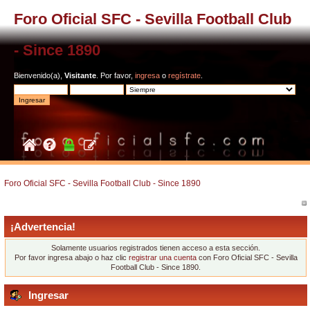
Foro Oficial SFC - Sevilla Football Club
- Since 1890
Bienvenido(a),
Visitante
. Por favor,
ingresa
o
regístrate
.
Foro Oficial SFC - Sevilla Football Club - Since 1890
¡Advertencia!
Solamente usuarios registrados tienen acceso a esta sección.
Por favor ingresa abajo o haz clic
registrar una cuenta
con Foro Oficial SFC - Sevilla
Football Club - Since 1890.
Ingresar