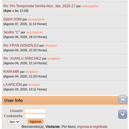
Re: Pre Temporada Sevilla Atco., tda. 2026-27
por
asturgabriel
[
Ayer
a las 12:03]
Djibril SOW
por
asturgabriel
[Agosto 07, 2026, 11:14 Horas]
Sevilla "C"
por
asturgabriel
[Agosto 06, 2026, 18:13 Horas]
Re: FRAN GONZÁLEZ
por
drodgom
[Agosto 04, 2026, 22:33 Horas]
Re: JUANLU SÁNCHEZ
por
sivigliano
[Agosto 04, 2026, 21:14 Horas]
RAFA MIR
por
sivigliano
[Agosto 04, 2026, 21:03 Horas]
LA AFICIÓN
por
arrebato
[Agosto 03, 2026, 13:11 Horas]
User Info
Usuario:
Contraseña:
Bienvenido(a),
Visitante
. Por favor,
ingresa
o
regístrate
.