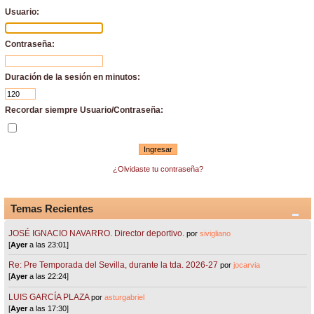
Usuario:
Contraseña:
Duración de la sesión en minutos:
Recordar siempre Usuario/Contraseña:
¿Olvidaste tu contraseña?
Temas Recientes
JOSÉ IGNACIO NAVARRO. Director deportivo.
por
sivigliano
[
Ayer
a las 23:01]
Re: Pre Temporada del Sevilla, durante la tda. 2026-27
por
jocarvia
[
Ayer
a las 22:24]
LUIS GARCÍA PLAZA
por
asturgabriel
[
Ayer
a las 17:30]