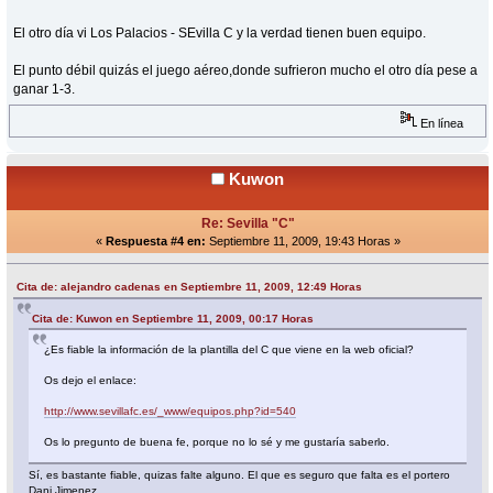
El otro día vi Los Palacios - SEvilla C y la verdad tienen buen equipo.
El punto débil quizás el juego aéreo,donde sufrieron mucho el otro día pese a
ganar 1-3.
En línea
Kuwon
Re: Sevilla "C"
«
Respuesta #4 en:
Septiembre 11, 2009, 19:43 Horas »
Cita de: alejandro cadenas en Septiembre 11, 2009, 12:49 Horas
Cita de: Kuwon en Septiembre 11, 2009, 00:17 Horas
¿Es fiable la información de la plantilla del C que viene en la web oficial?
Os dejo el enlace:
http://www.sevillafc.es/_www/equipos.php?id=540
Os lo pregunto de buena fe, porque no lo sé y me gustaría saberlo.
Sí, es bastante fiable, quizas falte alguno. El que es seguro que falta es el portero
Dani Jimenez