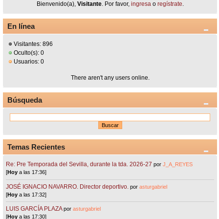
Bienvenido(a),
Visitante
. Por favor,
ingresa
o
regístrate
.
En línea
Visitantes: 896
Oculto(s): 0
Usuarios: 0
There aren't any users online.
Búsqueda
Temas Recientes
Re: Pre Temporada del Sevilla, durante la tda. 2026-27
por
J_A_REYES
[
Hoy
a las 17:36]
JOSÉ IGNACIO NAVARRO. Director deportivo.
por
asturgabriel
[
Hoy
a las 17:32]
LUIS GARCÍA PLAZA
por
asturgabriel
[
Hoy
a las 17:30]