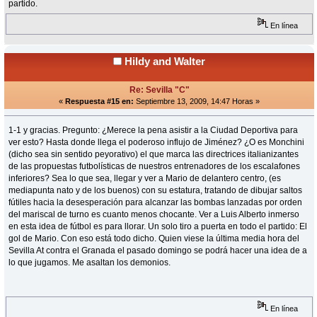
partido.
En línea
Hildy and Walter
Re: Sevilla "C"
«
Respuesta #15 en:
Septiembre 13, 2009, 14:47 Horas »
1-1 y gracias. Pregunto: ¿Merece la pena asistir a la Ciudad Deportiva para
ver esto? Hasta donde llega el poderoso influjo de Jiménez? ¿O es Monchini
(dicho sea sin sentido peyorativo) el que marca las directrices italianizantes
de las propuestas futbolísticas de nuestros entrenadores de los escalafones
inferiores? Sea lo que sea, llegar y ver a Mario de delantero centro, (es
mediapunta nato y de los buenos) con su estatura, tratando de dibujar saltos
fútiles hacia la desesperación para alcanzar las bombas lanzadas por orden
del mariscal de turno es cuanto menos chocante. Ver a Luis Alberto inmerso
en esta idea de fútbol es para llorar. Un solo tiro a puerta en todo el partido: El
gol de Mario. Con eso está todo dicho. Quien viese la última media hora del
Sevilla At contra el Granada el pasado domingo se podrá hacer una idea de a
lo que jugamos. Me asaltan los demonios.
En línea