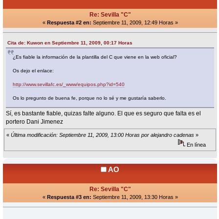
Re: Sevilla "C"
«
Respuesta #2 en:
Septiembre 11, 2009, 12:49 Horas »
Cita de: Kuwon en Septiembre 11, 2009, 00:17 Horas
¿Es fiable la información de la plantilla del C que viene en la web oficial?
Os dejo el enlace:
http://www.sevillafc.es/_www/equipos.php?id=540
Os lo pregunto de buena fe, porque no lo sé y me gustaría saberlo.
Sí, es bastante fiable, quizas falte alguno. El que es seguro que falta es el
portero Dani Jimenez
«
Última modificación: Septiembre 11, 2009, 13:00 Horas por alejandro cadenas
»
En línea
AO
Re: Sevilla "C"
«
Respuesta #3 en:
Septiembre 11, 2009, 13:30 Horas »