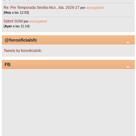
Re: Pre Temporada Sevilla Atco., tda. 2026-27
por
asturgabriel
[
Hoy
a las 12:03]
Djibril SOW
por
asturgabriel
[
Ayer
a las 11:14]
@forooficialsfc
Tweets by forooficialsfc
FB