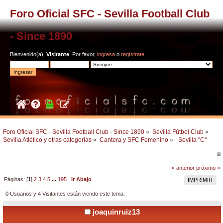
Foro Oficial SFC - Sevilla Football Club
- Since 1890
Bienvenido(a),
Visitante
. Por favor,
ingresa
o
regístrate
.
Foro Oficial SFC - Sevilla Football Club - Since 1890
»
Sevilla Fútbol Club
»
Sevilla Atlético y otras categorías
»
Cantera y SFC Femenino
»
 Sevilla "C"  
« anterior
próximo »
Páginas: [
1
]
2
3
4
5
...
195
Ir Abajo
IMPRIMIR
0 Usuarios y 4 Visitantes están viendo este tema.
joaquinruiz13