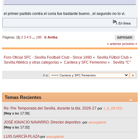
el primer partido contra el coria fue bastante bueno , el segundo no lo vi.
En línea
Páginas: [
1
]
2
3
4
5
...
195
Ir Arriba
IMPRIMIR
« anterior
próximo »
Foro Oficial SFC - Sevilla Football Club - Since 1890
»
Sevilla Fútbol Club
»
Sevilla Atlético y otras categorías
»
Cantera y SFC Femenino
»
 Sevilla "C"  
Ir a:
Temas Recientes
Re: Pre Temporada del Sevilla, durante la tda. 2026-27
por
J_A_REYES
[
Hoy
a las 17:36]
JOSÉ IGNACIO NAVARRO. Director deportivo.
por
asturgabriel
[
Hoy
a las 17:32]
LUIS GARCÍA PLAZA
por
asturgabriel