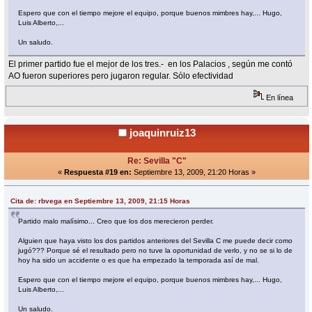
Espero que con el tiempo mejore el equipo, porque buenos mimbres hay,... Hugo,
Luis Alberto,...
Un saludo.
El primer partido fue el mejor de los tres.- en los Palacios , según me contó
AO fueron superiores pero jugaron regular. Sólo efectividad
En línea
joaquinruiz13
Re: Sevilla "C"
«
Respuesta #19 en:
Septiembre 13, 2009, 21:20 Horas »
Cita de: rbvega en Septiembre 13, 2009, 21:15 Horas
Partido malo malísimo... Creo que los dos merecieron perder.
Alguien que haya visto los dos partidos anteriores del Sevilla C me puede decir como
jugó??? Porque sé el resultado pero no tuve la oportunidad de verlo, y no se si lo de
hoy ha sido un accidente o es que ha empezado la temporada así de mal.
Espero que con el tiempo mejore el equipo, porque buenos mimbres hay,... Hugo,
Luis Alberto,...
Un saludo.