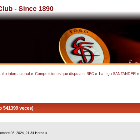
 Club - Since 1890
al e internacional
»
Competiciones que disputa el SFC
»
La Liga SANTANDER
»
o 541399 veces)
embre 03, 2024, 21:34 Horas »