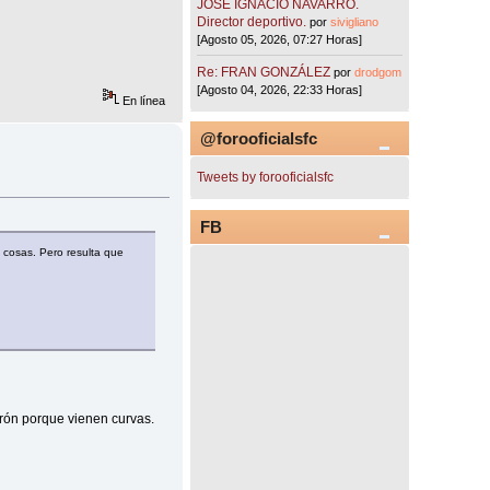
JOSÉ IGNACIO NAVARRO.
Director deportivo.
por
sivigliano
[Agosto 05, 2026, 07:27 Horas]
Re: FRAN GONZÁLEZ
por
drodgom
[Agosto 04, 2026, 22:33 Horas]
En línea
@forooficialsfc
Tweets by forooficialsfc
FB
s cosas. Pero resulta que
urón porque vienen curvas.