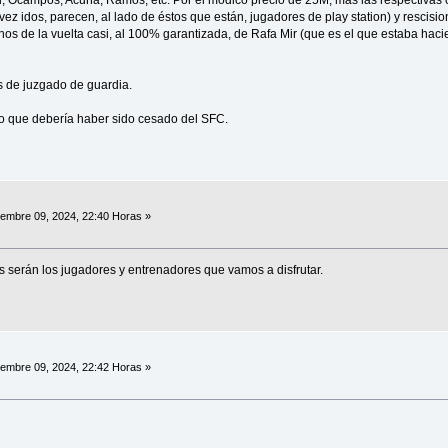
 Ocampos, Acuña, Ramos, etc. Por el módico precio de 25M, más las respectivas c
ez idos, parecen, al lado de éstos que están, jugadores de play station) y rescisi
idarnos de la vuelta casi, al 100% garantizada, de Rafa Mir (que es el que estaba hacie
 de juzgado de guardia.
año que debería haber sido cesado del SFC.
embre 09, 2024, 22:40 Horas »
s serán los jugadores y entrenadores que vamos a disfrutar.
embre 09, 2024, 22:42 Horas »