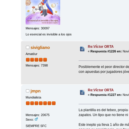
Mensajes: 30097
Lo esencial es invisible a los ojos
Re:Víctor ORTA
sivigliano
«
Respuesta #1226 en:
Novi
Amatéur
Mensajes: 7398
Posiblemente el peor director de
con apuestas por jugadores jóve
Re:Víctor ORTA
jmpn
«
Respuesta #1227 en:
Novi
Mundialista
La plantilla es del tebeo, propi
zapatos. Un tipo que no tiene ni 
Mensajes: 20675
Sexo:
Este inepto ya lleva 1 año de má
SIEMPRE SFC