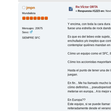
Re:Víctor ORTA
jmpn
«
Respuesta #1223 en:
Novi
Mundialista
Y encima, con toda la cara dura
fuese una estrella de rock dando
Mensajes: 20675
Sexo:
Es que es del tebeo este sujeto,
SIEMPRE SFC
enchufados y/o ineptos que conf
contemplar quiénes mandan en 
Cómo un equipo como el SFC, 8 
Cómo los accionistas mayoritari
Hasta el punto de tener una de l
juegan.
En fin... Me ha llamado mucho la
cómo definirlos..., pseudoperiod
meterse en europa... A lo mejor 
En Europa??
Este equipo, si se puede llamar
reiteradamente desde el verano