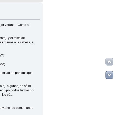
jor verano... Como si
te), y el resto de
las manos a la cabeza, al
ub??
vio).
la mitad de partidos que
ojo), algunos, no sé ni
 equipo podría luchar por
. No sé...
omo ya he ido comentando