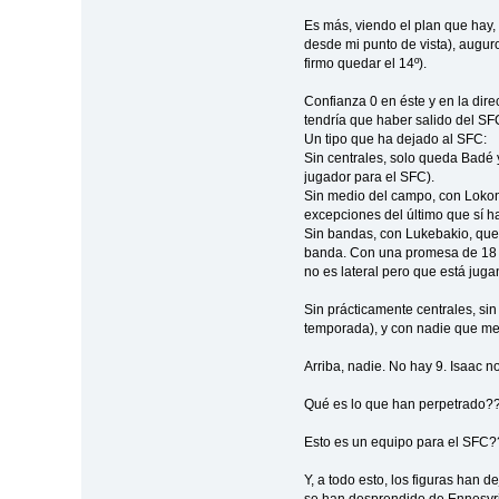
Es más, viendo el plan que hay, 
desde mi punto de vista), augu
firmo quedar el 14º).
Confianza 0 en éste y en la dir
tendría que haber salido del SF
Un tipo que ha dejado al SFC:
Sin centrales, solo queda Badé y
jugador para el SFC).
Sin medio del campo, con Lokon
excepciones del último que sí h
Sin bandas, con Lukebakio, que 
banda. Con una promesa de 18 a
no es lateral pero que está juga
Sin prácticamente centrales, sin
temporada), y con nadie que med
Arriba, nadie. No hay 9. Isaac n
Qué es lo que han perpetrado?
Esto es un equipo para el SFC?
Y, a todo esto, los figuras han d