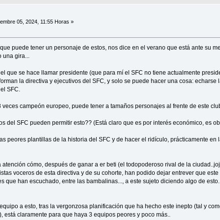
embre 05, 2024, 11:55 Horas »
 que puede tener un personaje de estos, nos dice en el verano que está ante su me
 una gira...
 el que se hace llamar presidente (que para mí el SFC no tiene actualmente presiden
orman la directiva y ejecutivos del SFC, y solo se puede hacer una cosa: echarse 
el SFC.
veces campeón europeo, puede tener a tamaños personajes al frente de este cl
os del SFC pueden permitir esto?? (Está claro que es por interés económico, es ob
as peores plantillas de la historia del SFC y de hacer el ridículo, prácticamente en 
 atención cómo, después de ganar a er beti (el todopoderoso rival de la ciudad..joj
istas voceros de esta directiva y de su cohorte, han podido dejar entrever que este
es que han escuchado, entre las bambalinas..., a este sujeto diciendo algo de esto..
 equipo a esto, tras la vergonzosa planificación que ha hecho este inepto (tal y c
), está claramente para que haya 3 equipos peores y poco más..