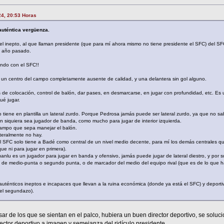
24, 20:53 Horas
 auténtica vergüenza.
 inepto, al que llaman presidente (que para mí ahora mismo no tiene presidente el SFC) del S
el año pasado.
ndo con el SFC!!
un centro del campo completamente ausente de calidad, y una delantera sin gol alguno.
e colocación, control de balón, dar pases, en desmarcarse, en jugar con profundidad, etc. Es 
ué jugar.
no tiene en plantilla un lateral zurdo. Porque Pedrosa jamás puede ser lateral zurdo, ya que no s
tan siquiera sea jugador de banda, como mucho para jugar de interior izquierda.
 campo que sepa manejar el balón.
iteralmente no hay.
l SFC solo tiene a Badé como central de un nivel medio decente, para mí los demás centrales que
que ni para jugar en primera).
uanlu es un jugador para jugar en banda y ofensivo, jamás puede jugar de lateral diestro, y por
, de medio-punta o segundo punta, o de marcador del medio del equipo rival (que es de lo que 
auténticos ineptos e incapaces que llevan a la ruina económica (donde ya está el SFC) y deport
el segundazo).
esar de los que se sientan en el palco, hubiera un buen director deportivo, se solu
ector deportivo a imagen y semejanza del ridículo presidente.