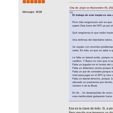
Cita de: jmpn en Noviembre 03, 20
Mensajes: 9638
El trabajo de este inepto es una
Pero más vergonzoso aún es que el
sujeto Orta fuera del SFC ya por 
Qué vergüenza lo que están hacie
Una defensa del mismísimo tebeo, 
Un equipo con enormes problemas d
nada. Es más, es que no sabe a q
Le falta un lateral zurdo, porque 
carrilero. Y Barco no creo que ni 
Falta un jugador en el centro del
Falta un delantero centro porque l
Falta un par de centrales porque e
nivel para jugar en el SFC (y creo 
Falta un lateral derecho, porque J
alineado en posiciones por dentro
número 4 de la Real).
En fin... Un despropósito de unos 
esta mediocridad galopante hacia 
Esa es la clave de todo. Si, a p
Pero resulta que tenemos un dir