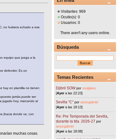
En línea
Visitantes: 969
Oculto(s): 0
Usuarios: 0
FC, no hubiera echado a ese
There aren't any users online.
Búsqueda
un equipo que juega a la
abe defender. Es un
Temas Recientes
Djibril SOW
por
sivigliano
 hay en plantilla no tienen
[
Ayer
a las 22:23]
 supuesto jamás puede ser
ha jugado hoy, marcando al
Sevilla "C"
por
asturgabriel
[
Ayer
a las 18:13]
iva (hacia donde va, con
Re: Pre Temporada del Sevilla,
durante la tda. 2026-27
por
asturgabriel
[
Ayer
a las 18:08]
cionarían muchas cosas.