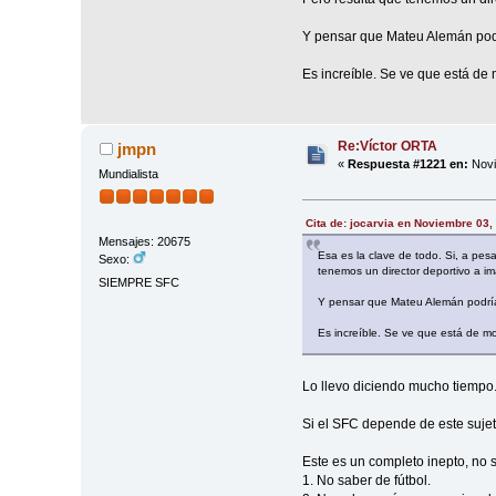
Y pensar que Mateu Alemán podrí
Es increíble. Se ve que está de 
Re:Víctor ORTA
jmpn
«
Respuesta #1221 en:
Novi
Mundialista
Cita de: jocarvia en Noviembre 03,
Mensajes: 20675
Esa es la clave de todo. Si, a pes
Sexo:
tenemos un director deportivo a im
SIEMPRE SFC
Y pensar que Mateu Alemán podría 
Es increíble. Se ve que está de mo
Lo llevo diciendo mucho tiempo
Si el SFC depende de este sujet
Este es un completo inepto, no s
1. No saber de fútbol.