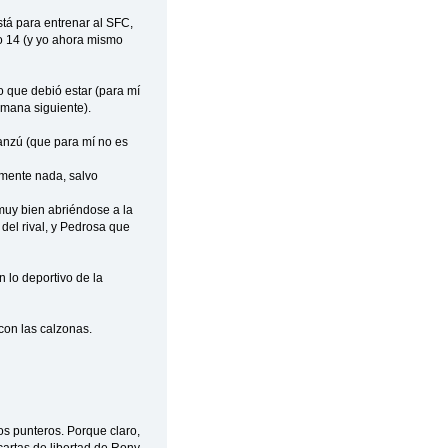
stá para entrenar al SFC,
o 14 (y yo ahora mismo
o que debió estar (para mí
emana siguiente).
ianzú (que para mí no es
mente nada, salvo
muy bien abriéndose a la
el rival, y Pedrosa que
n lo deportivo de la
con las calzonas.
los punteros. Porque claro,