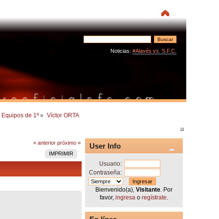
Noticias:
#Alavés vs. S.F.C.
Equipos de 1ª
»
Víctor ORTA
« anterior
próximo »
User Info
IMPRIMIR
Usuario:
Contraseña:
Bienvenido(a),
Visitante
. Por
favor,
ingresa
o
regístrate
.