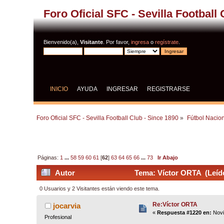
Foro Oficial SFC - Sevilla Football
Bienvenido(a),
Visitante
. Por favor,
ingresa
o
regístrate
.
INICIO
AYUDA
INGRESAR
REGISTRARSE
Foro Oficial SFC - Sevilla Football Club - Since 1890
»
Fútbol Nacion
Páginas:
1
...
58
59
60
61
[
62
]
63
64
65
66
...
73
Ir Abajo
Autor
Tema: Víctor ORTA (Leíd
0 Usuarios y 2 Visitantes están viendo este tema.
Re:Víctor ORTA
jocarvia
«
Respuesta #1220 en:
Novi
Profesional