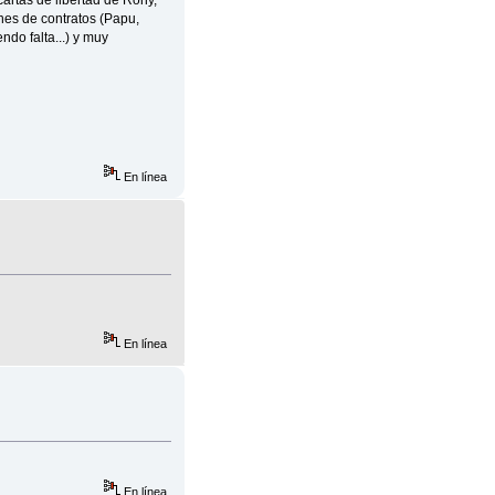
artas de libertad de Rony,
ones de contratos (Papu,
ndo falta...) y muy
En línea
En línea
En línea