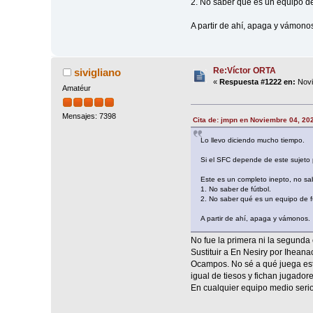
2. No saber qué es un equipo de
A partir de ahí, apaga y vámono
Re:Víctor ORTA
sivigliano
«
Respuesta #1222 en:
Novi
Amatéur
Mensajes: 7398
Cita de: jmpn en Noviembre 04, 20
Lo llevo diciendo mucho tiempo.
Si el SFC depende de este sujeto 
Este es un completo inepto, no sab
1. No saber de fútbol.
2. No saber qué es un equipo de f
A partir de ahí, apaga y vámonos.
No fue la primera ni la segunda
Sustituir a En Nesiry por Ihean
Ocampos. No sé a qué juega est
igual de tiesos y fichan jugador
En cualquier equipo medio serio 