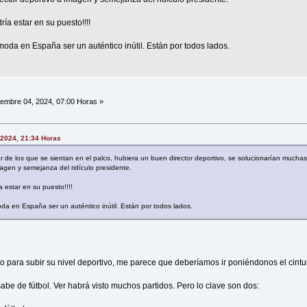
a estar en su puesto!!!!
moda en España ser un auténtico inútil. Están por todos lados.
embre 04, 2024, 07:00 Horas »
 2024, 21:34 Horas
ar de los que se sientan en el palco, hubiera un buen director deportivo, se solucionarían mucha
agen y semejanza del ridículo presidente.
estar en su puesto!!!!
da en España ser un auténtico inútil. Están por todos lados.
.
o para subir su nivel deportivo, me parece que deberíamos ir poniéndonos el cint
abe de fútbol. Ver habrá visto muchos partidos. Pero lo clave son dos: