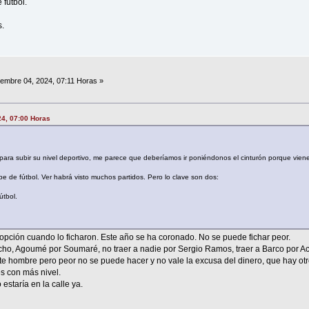
 fútbol.
s.
embre 04, 2024, 07:11 Horas »
24, 07:00 Horas
para subir su nivel deportivo, me parece que deberíamos ir poniéndonos el cinturón porque vien
e de fútbol. Ver habrá visto muchos partidos. Pero lo clave son dos:
útbol.
 opción cuando lo ficharon. Este año se ha coronado. No se puede fichar peor.
acho, Agoumé por Soumaré, no traer a nadie por Sergio Ramos, traer a Barco por Ac
e hombre pero peor no se puede hacer y no vale la excusa del dinero, que hay ot
es con más nivel.
estaría en la calle ya.