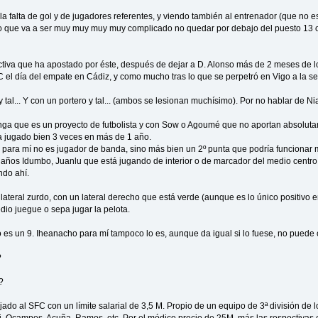
la falta de gol y de jugadores referentes, y viendo también al entrenador (que no e
ro que va a ser muy muy muy muy complicado no quedar por debajo del puesto 13 
ectiva que ha apostado por éste, después de dejar a D. Alonso más de 2 meses de l
C el día del empate en Cádiz, y como mucho tras lo que se perpetró en Vigo a la s
 tal... Y con un portero y tal... (ambos se lesionan muchísimo). Por no hablar de N
ga que es un proyecto de futbolista y con Sow o Agoumé que no aportan absoluta
a jugado bien 3 veces en más de 1 año.
para mí no es jugador de banda, sino más bien un 2º punta que podría funcionar 
ños Idumbo, Juanlu que está jugando de interior o de marcador del medio centro d
ndo ahí.
 lateral zurdo, con un lateral derecho que está verde (aunque es lo único positivo e
io juegue o sepa jugar la pelota.
o es un 9. Iheanacho para mí tampoco lo es, aunque da igual si lo fuese, no puede 
?
?
ejado al SFC con un límite salarial de 3,5 M. Propio de un equipo de 3ª división de 