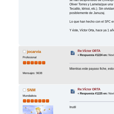
se han desprendido de Ennesyri,
Oliver Torres y Lamela(que una v
Tecatito, Idrissi, etc.). Sin olv
posiblemente de Januzaj.
Lo que han hecho con el SFC es
Y éste, Víctor Orta, hace ya 1 
Re:Víctor ORTA
jocarvia
«
Respuesta #1224 en:
Novi
Profesional
Mientras este payaso fiche, esto
Mensajes: 9638
Re:Víctor ORTA
SNM
«
Respuesta #1225 en:
Novi
Mundialista
Inutil