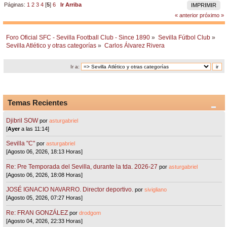
Páginas:
1
2
3
4
[
5
]
6
Ir Arriba
IMPRIMIR
« anterior
próximo »
Foro Oficial SFC - Sevilla Football Club - Since 1890
»
Sevilla Fútbol Club
»
Sevilla Atlético y otras categorías
»
Carlos Álvarez Rivera
Ir a:
Temas Recientes
Djibril SOW
por
asturgabriel
[
Ayer
a las 11:14]
Sevilla "C"
por
asturgabriel
[Agosto 06, 2026, 18:13 Horas]
Re: Pre Temporada del Sevilla, durante la tda. 2026-27
por
asturgabriel
[Agosto 06, 2026, 18:08 Horas]
JOSÉ IGNACIO NAVARRO. Director deportivo.
por
sivigliano
[Agosto 05, 2026, 07:27 Horas]
Re: FRAN GONZÁLEZ
por
drodgom
[Agosto 04, 2026, 22:33 Horas]