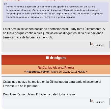
No es ni normal dejar salir un canterano sin opción de recompra en un par de
temporadas al menos. Aunque sea un traspaso. El Madrid cuando nos traspasó a
Negredo por 14 kilos puso opciones de recompra. Es que es un auténtico disparate.
Sobretodo porque el jugador es muy joven y podía explotar.
En el Sevilla se vienen haciendo operaciones muuuuy raras últimamente. Si
no fuera porque confío a pies juntillas en los dirigentes, diría que hacienda
tiene carnaza de la buena en el club.
En línea
drodgom
Re:Carlos Álvarez Rivera
«
Respuesta #99 en:
Mayo 26, 2025, 01:11 Horas »
Ostias que golazo ha metido en la última jugada para darle el ascenso al
Levante. No se lo pierdan.
Don José Ramón Jalón, DEP, tenía usted toda la razón.
En línea