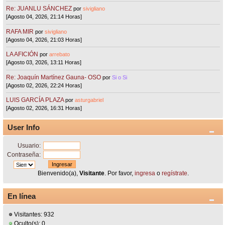
Re: JUANLU SÁNCHEZ
por
sivigliano
[Agosto 04, 2026, 21:14 Horas]
RAFA MIR
por
sivigliano
[Agosto 04, 2026, 21:03 Horas]
LA AFICIÓN
por
arrebato
[Agosto 03, 2026, 13:11 Horas]
Re: Joaquín Martínez Gauna- OSO
por
Si o Si
[Agosto 02, 2026, 22:24 Horas]
LUIS GARCÍA PLAZA
por
asturgabriel
[Agosto 02, 2026, 16:31 Horas]
User Info
Usuario:
Contraseña:
Bienvenido(a),
Visitante
. Por favor,
ingresa
o
regístrate
.
En línea
Visitantes: 932
Oculto(s): 0