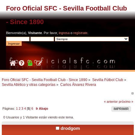
Foro Oficial SFC - Sevilla Football Club
- Since 1890
Bienvenido(a),
Visitante
. Por favor,
ingresa
o
regístrate
.
Foro Oficial SFC - Sevilla Football Club - Since 1890
»
Sevilla Fútbol Club
»
Sevilla Atlético y otras categorías
»
Carlos Álvarez Rivera
« anterior
próximo »
Páginas:
1
2
3
4
[
5
]
6
Ir Abajo
IMPRIMIR
0 Usuarios y 1 Visitante están viendo este tema.
drodgom