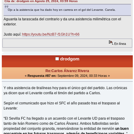
Cita de: drodgom en Agosto 25, 2024, 03:59 Horas
Ojo a la asistencia que ha dado hoy en carrera en el gol del Levante. Canela.
Aguanta la tarascada del contrario y da una asistencia milimétrica con el
exterior.
Justo aquí:
https://youtu.be/NzB7-f1Gh1U?t=66
En línea
drodgom
Re:Carlos Álvarez Rivera
«
Respuesta #87 en:
Septiembre 09, 2024, 00:33 Horas »
Y otra asistencia de tiralíneas hoy para el único gol del partido. Las crónicas
ya dicen que el Levante confía el timón del partido a Carlos.
Según el comunicado que hizo el SFC el año pasado tras el traspaso al
Levante:
"El Sevilla FC ha llegado a un acuerdo con el Levante UD para el traspaso
tanto de Iván Romero como de Carlos Álvarez. Ambos futbolistas serán
propiedad del conjunto granota, reservándose la entidad de nervión
un buen
porcentaje en los futuros traspasos, además de beneficiosos variables.
"