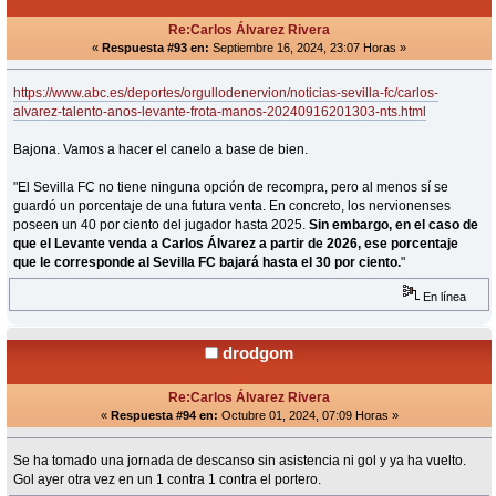
Re:Carlos Álvarez Rivera
«
Respuesta #93 en:
Septiembre 16, 2024, 23:07 Horas »
https://www.abc.es/deportes/orgullodenervion/noticias-sevilla-fc/carlos-
alvarez-talento-anos-levante-frota-manos-20240916201303-nts.html
Bajona. Vamos a hacer el canelo a base de bien.
"El Sevilla FC no tiene ninguna opción de recompra, pero al menos sí se
guardó un porcentaje de una futura venta. En concreto, los nervionenses
poseen un 40 por ciento del jugador hasta 2025.
Sin embargo, en el caso de
que el Levante venda a Carlos Álvarez a partir de 2026, ese porcentaje
que le corresponde al Sevilla FC bajará hasta el 30 por ciento.
"
En línea
drodgom
Re:Carlos Álvarez Rivera
«
Respuesta #94 en:
Octubre 01, 2024, 07:09 Horas »
Se ha tomado una jornada de descanso sin asistencia ni gol y ya ha vuelto.
Gol ayer otra vez en un 1 contra 1 contra el portero.