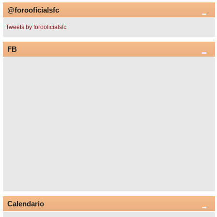
@forooficialsfc
Tweets by forooficialsfc
FB
Calendario