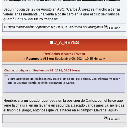
Según noticia del 28 de Agosto en ABC: "Carlos Álvarez se marchó a tierras
valencianas mediante una venta a coste cero en la que el club sevillano se
guardó un 50% del futuro traspaso".
«
Última modificación: Septiembre 09, 2024, 00:40 Horas por drodgom
»
En línea
J_A_REYES
Re:Carlos Álvarez Rivera
«
Respuesta #88 en:
Septiembre 09, 2024, 10:35 Horas »
Cita de: drodgom en Septiembre 09, 2024, 00:33 Horas
Y otra asistencia de tiralíneas hoy para el único gol del partido. Las crónicas ya dicen
que el Levante confía el timón del partido a Carlos.
Hombre, si a un jugador que juega en la posición de Carlos, con el físico que
tiene la criatura, en un levante en segunda atascado varios años ya, no le das
el timón del juego, entonces que va a hacer en el campo? Llevar el agua?
En línea