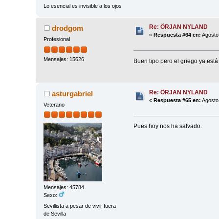
Lo esencial es invisible a los ojos
Re: ÖRJAN NYLAND
drodgom
«
Respuesta #64 en:
Agosto 
Profesional
Mensajes: 15626
Buen tipo pero el griego ya está
Re: ÖRJAN NYLAND
asturgabriel
«
Respuesta #65 en:
Agosto 
Veterano
Pues hoy nos ha salvado.
Mensajes: 45784
Sexo:
Sevillista a pesar de vivir fuera
de Sevilla