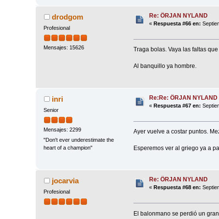
Re: ÖRJAN NYLAND
drodgom
«
Respuesta #66 en:
Septiem
Profesional
Mensajes: 15626
Traga bolas. Vaya las faltas que
Al banquillo ya hombre.
Re:Re: ÖRJAN NYLAND
inri
«
Respuesta #67 en:
Septiem
Senior
Mensajes: 2299
Ayer vuelve a costar puntos. Mez
"Don't ever underestimate the
Esperemos ver al griego ya a pa
heart of a champion"
Re: ÖRJAN NYLAND
jocarvia
«
Respuesta #68 en:
Septiem
Profesional
El balonmano se perdió un gran 