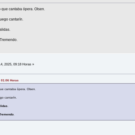
o que cantaba ópera. Olsen.
ruego cantarín.
lidas.
. Tremendo.
4, 2025, 09:18 Horas »
, 01:06 Horas
que cantaba ópera. Olsen.
ego cantarín.
lidas
.
 Tremendo
.