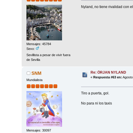
Nyland, no tiene rivalidad con el
Mensajes: 45784
Sexo:
Sevillista a pesar de vivir fuera
de Sevilla
Re: ÖRJAN NYLAND
SNM
«
Respuesta #63 en:
Agosto 
Mundialista
Tiro a puerta, gol.
No para ni los taxis
Mensajes: 30097