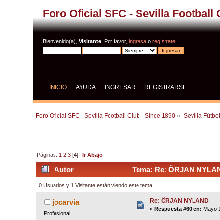
Foro Oficial SFC - Sevilla Football
Bienvenido(a),
Visitante
. Por favor,
ingresa
o
regístrate
.
INICIO
AYUDA
INGRESAR
REGISTRARSE
Foro Oficial SFC - Sevilla Football Club - Since 1890
»
Sevilla Fútbo
Páginas:
1
2
3
[
4
]
Ir Abajo
Autor
Tema: Re: ÖRJAN NYLAND
0 Usuarios y 1 Visitante están viendo este tema.
Re: ÖRJAN NYLAND
jocarvia
«
Respuesta #60 en:
Mayo 1
Profesional