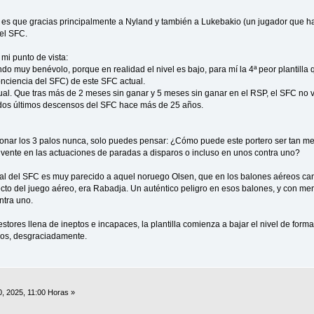
o, es que gracias principalmente a Nyland y también a Lukebakio (un jugador que
el SFC.
mi punto de vista:
ndo muy benévolo, porque en realidad el nivel es bajo, para mí la 4ª peor plantilla 
nciencia del SFC) de este SFC actual.
actual. Que tras más de 2 meses sin ganar y 5 meses sin ganar en el RSP, el SFC no v
dos últimos descensos del SFC hace más de 25 años.
ar los 3 palos nunca, solo puedes pensar: ¿Cómo puede este portero ser tan me
solvente en las actuaciones de paradas a disparos o incluso en unos contra uno?
ual del SFC es muy parecido a aquel noruego Olsen, que en los balones aéreos ca
cto del juego aéreo, era Rabadja. Un auténtico peligro en esos balones, y con men
ntra uno.
estores llena de ineptos e incapaces, la plantilla comienza a bajar el nivel de fo
mos, desgraciadamente.
0, 2025, 11:00 Horas »