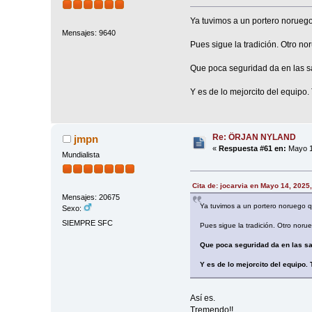
Ya tuvimos a un portero norueg
Mensajes: 9640
Pues sigue la tradición. Otro no
Que poca seguridad da en las sa
Y es de lo mejorcito del equipo
Re: ÖRJAN NYLAND
jmpn
«
Respuesta #61 en:
Mayo 1
Mundialista
Cita de: jocarvia en Mayo 14, 2025
Mensajes: 20675
Ya tuvimos a un portero noruego 
Sexo:
SIEMPRE SFC
Pues sigue la tradición. Otro noru
Que poca seguridad da en las sa
Y es de lo mejorcito del equipo.
Así es.
Tremendo!!