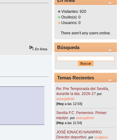
En línea
Visitantes: 920
Oculto(s): 0
Usuarios: 0
There aren't any users online.
Búsqueda
En línea
Temas Recientes
Re: Pre Temporada del Sevilla,
durante la tda. 2026-27
por
asturgabriel
[
Hoy
a las 12:03]
Sevilla F.C. Femenino. Primer
equipo.
por
asturgabriel
[
Hoy
a las 11:54]
JOSÉ IGNACIO NAVARRO.
Director deportivo.
por
sivigliano