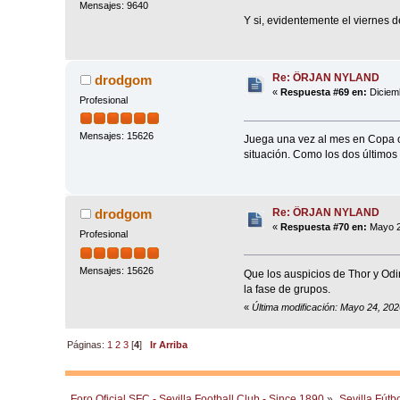
Mensajes: 9640
Y si, evidentemente el viernes d
Re: ÖRJAN NYLAND
drodgom
«
Respuesta #69 en:
Diciemb
Profesional
Mensajes: 15626
Juega una vez al mes en Copa o c
situación. Como los dos últimos
Re: ÖRJAN NYLAND
drodgom
«
Respuesta #70 en:
Mayo 2
Profesional
Mensajes: 15626
Que los auspicios de Thor y Od
la fase de grupos.
«
Última modificación: Mayo 24, 20
Páginas:
1
2
3
[
4
]
Ir Arriba
Foro Oficial SFC - Sevilla Football Club - Since 1890
»
Sevilla Fútb