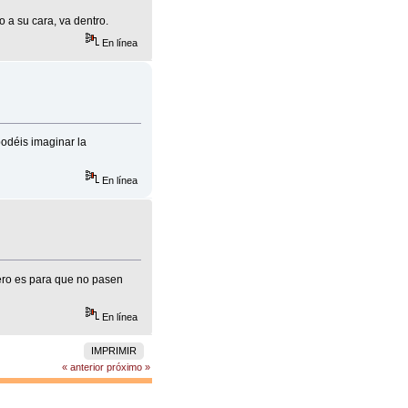
o a su cara, va dentro.
En línea
podéis imaginar la
En línea
ero es para que no pasen
En línea
IMPRIMIR
« anterior
próximo »