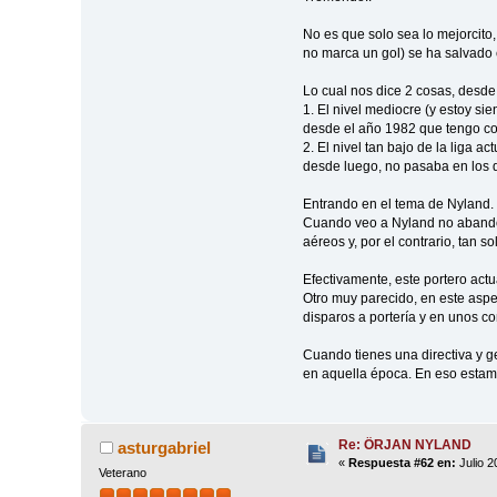
No es que solo sea lo mejorcit
no marca un gol) se ha salvado 
Lo cual nos dice 2 cosas, desde 
1. El nivel mediocre (y estoy sie
desde el año 1982 que tengo co
2. El nivel tan bajo de la liga 
desde luego, no pasaba en los 
Entrando en el tema de Nyland.
Cuando veo a Nyland no abandon
aéreos y, por el contrario, tan 
Efectivamente, este portero act
Otro muy parecido, en este aspe
disparos a portería y en unos co
Cuando tienes una directiva y g
en aquella época. En eso esta
Re: ÖRJAN NYLAND
asturgabriel
«
Respuesta #62 en:
Julio 2
Veterano