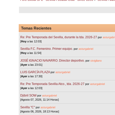
Temas Recientes
Re: Pre Temporada del Sevilla, durante la tda. 2026-27
por
asturgabri
[
Hoy
a las 12:03]
Sevilla F.C. Femenino. Primer equipo.
por
asturgabriel
[
Hoy
a las 11:54]
JOSÉ IGNACIO NAVARRO. Director deportivo.
por
sivigliano
[
Ayer
a las 23:01]
LUIS GARCÍA PLAZA
por
asturgabriel
[
Ayer
a las 17:30]
Re: Pre Temporada Sevilla Atco., tda. 2026-27
por
asturgabriel
[
Ayer
a las 12:03]
Djibril SOW
por
asturgabriel
[Agosto 07, 2026, 11:14 Horas]
Sevilla "C"
por
asturgabriel
[Agosto 06, 2026, 18:13 Horas]