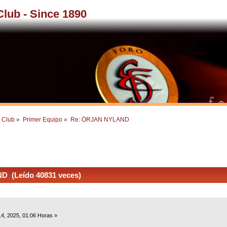
 Club - Since 1890
l Club
»
Primer Equipo
»
Re: ÖRJAN NYLAND
 (Leído 40831 veces)
4, 2025, 01:06 Horas »