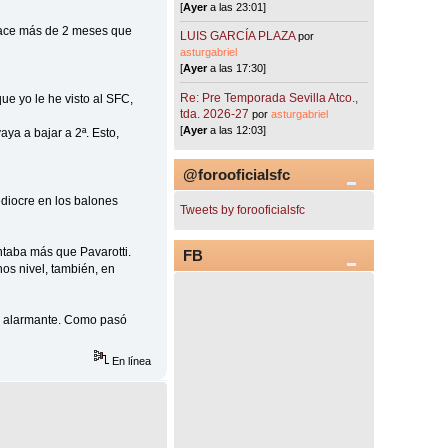
[
Ayer
a las 23:01]
 hace más de 2 meses que
LUIS GARCÍA PLAZA
por
asturgabriel
[
Ayer
a las 17:30]
Re: Pre Temporada Sevilla Atco.,
que yo le he visto al SFC,
tda. 2026-27
por
asturgabriel
[
Ayer
a las 12:03]
aya a bajar a 2ª. Esto,
@forooficialsfc
diocre en los balones
Tweets by forooficialsfc
ntaba más que Pavarotti.
FB
os nivel, también, en
rma alarmante. Como pasó
En línea