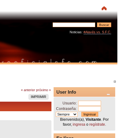
Noticias:
#Alavés vs. S.F.C.
« anterior
próximo »
User Info
IMPRIMIR
Usuario:
Contraseña:
Bienvenido(a),
Visitante
. Por
favor,
ingresa
o
regístrate
.