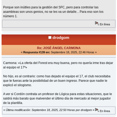
Porque son inútiles para la gestión del SFC, pero para controlar las
asambleas son unos genios, no se les va un detalle... Para eso son los
número 1.
En línea
drodgom
Re: JOSÉ ÁNGEL CARMONA
«
Respuesta #139 en:
Septiembre 18, 2025, 22:46 Horas »
Carmona: «La oferta del Forest era muy buena, pero no quería irme tras dejar
al equipo el 17º»
No hijo, es al contrario: como has dejado el equipo el 17, el club necesitaba
que te fueras ante la posibilidad de un buen ingreso. Parece que nadie le
explicó el silogismo.
A ver si Cordón contrata un profesor de Lógica para estas situaciones, que le
saldrá más barato que malvender el último día de mercado al mejor jugador
de la plantilla.
«
Última modificación: Septiembre 18, 2025, 22:50 Horas por drodgom
»
En línea