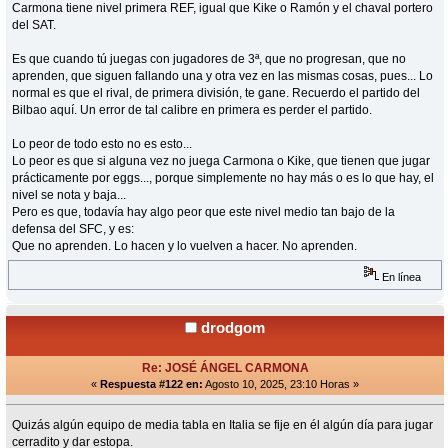
Carmona tiene nivel primera REF, igual que Kike o Ramón y el chaval portero
del SAT.
Es que cuando tú juegas con jugadores de 3ª, que no progresan, que no
aprenden, que siguen fallando una y otra vez en las mismas cosas, pues... Lo
normal es que el rival, de primera división, te gane. Recuerdo el partido del
Bilbao aquí. Un error de tal calibre en primera es perder el partido.
Lo peor de todo esto no es esto...
Lo peor es que si alguna vez no juega Carmona o Kike, que tienen que jugar
prácticamente por eggs..., porque simplemente no hay más o es lo que hay, el
nivel se nota y baja...
Pero es que, todavía hay algo peor que este nivel medio tan bajo de la
defensa del SFC, y es:
Que no aprenden. Lo hacen y lo vuelven a hacer. No aprenden.
En línea
drodgom
Re: JOSÉ ÁNGEL CARMONA
«
Respuesta #122 en:
Agosto 10, 2025, 23:10 Horas »
Quizás algún equipo de media tabla en Italia se fije en él algún día para jugar
cerradito y dar estopa.