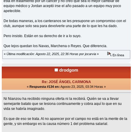
está en tratamiento por un cáncer y no creo que sea lo mejor cambiar de
equipo médico y Jordan aceptó irse el año pasado a un equipo muy poco
apetecible.
De todas maneras, a los canteranos se les presupone un compromiso con el
club, aunque solo sea para devolverle una parte de lo que les ha dado.
Pero insisto. Están en su derecho de ir a lo suyo.
Que lejos quedan los Navas, Marchena o Reyes. Que diferencia.
«
Última modificación: Agosto 22, 2025, 22:36 Horas por jocarvia
»
En línea
drodgom
Re: JOSÉ ÁNGEL CARMONA
«
Respuesta #134 en:
Agosto 23, 2025, 03:34 Horas »
Ni Nianzou ha recibido ninguna oferta ni la recibirá. Quién se va a llevar
semejante batato que se lesiona continuamente y cobra aquí lo que en su
vida se habría imaginado.
Es que de eso se trata. Al no aparecer por el campo no está en la mente de la
gente, y sin embargo es la causa número 1 del problema salarial.