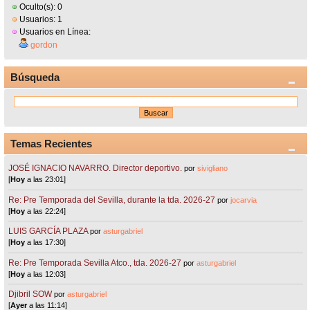
Oculto(s): 0
Usuarios: 1
Usuarios en Línea:
gordon
Búsqueda
Temas Recientes
JOSÉ IGNACIO NAVARRO. Director deportivo.
por
sivigliano
[
Hoy
a las 23:01]
Re: Pre Temporada del Sevilla, durante la tda. 2026-27
por
jocarvia
[
Hoy
a las 22:24]
LUIS GARCÍA PLAZA
por
asturgabriel
[
Hoy
a las 17:30]
Re: Pre Temporada Sevilla Atco., tda. 2026-27
por
asturgabriel
[
Hoy
a las 12:03]
Djibril SOW
por
asturgabriel
[
Ayer
a las 11:14]