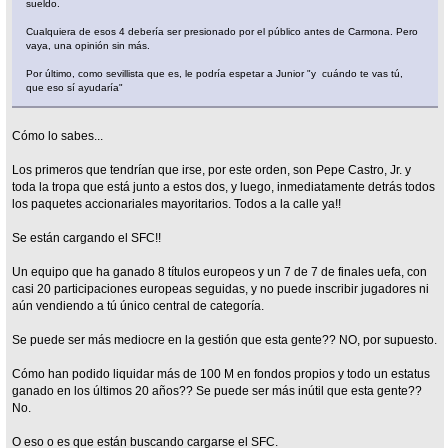
sueldo.
Cualquiera de esos 4 debería ser presionado por el público antes de Carmona. Pero
vaya, una opinión sin más.
Por último, como sevillista que es, le podría espetar a Junior "y cuándo te vas tú,
que eso sí ayudaría"
Cómo lo sabes...
Los primeros que tendrían que irse, por este orden, son Pepe Castro, Jr. y
toda la tropa que está junto a estos dos, y luego, inmediatamente detrás todos
los paquetes accionariales mayoritarios. Todos a la calle ya!!
Se están cargando el SFC!!
Un equipo que ha ganado 8 títulos europeos y un 7 de 7 de finales uefa, con
casi 20 participaciones europeas seguidas, y no puede inscribir jugadores ni
aún vendiendo a tú único central de categoría.
Se puede ser más mediocre en la gestión que esta gente?? NO, por supuesto.
Cómo han podido liquidar más de 100 M en fondos propios y todo un estatus
ganado en los últimos 20 años?? Se puede ser más inútil que esta gente??
No.
O eso o es que están buscando cargarse el SFC.