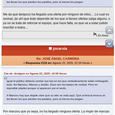
las llevan los que pierden los partidos, pero al menos los juegan.
Me da que tampoco ha llegado una oferta por ninguno de ellos.... Lo cual es
normal, de ahí que todo depende de los que si tienen ofertas salga alguno, o
ya no se trata de reforzar el equipo, que hace falta, es que va a estar jodido
inscribir a todos....
En línea
jocarvia
Re: JOSÉ ÁNGEL CARMONA
«
Respuesta #133 en:
Agosto 22, 2025, 22:34 Horas »
Cita de: drodgom en Agosto 22, 2025, 16:50 Horas
Igual el público debería centrar sus iras en los que verdaderamente están enfangado
todo, los Nianzou, Marcao y Jordán. Esos son los lastres de verdad. Pero es
imposible pitarles porque ni aparecen por el verde.
A Nianzou hay que dejarle claro que su sitio no está aquí. Que al final la bronca se
las llevan los que pierden los partidos, pero al menos los juegan.
Por nianzou que yo sepa, no ha llegado ninguna oferta. La mujer de marcao