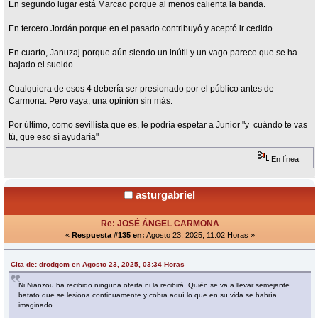
En segundo lugar está Marcao porque al menos calienta la banda.
En tercero Jordán porque en el pasado contribuyó y aceptó ir cedido.
En cuarto, Januzaj porque aún siendo un inútil y un vago parece que se ha
bajado el sueldo.
Cualquiera de esos 4 debería ser presionado por el público antes de
Carmona. Pero vaya, una opinión sin más.
Por último, como sevillista que es, le podría espetar a Junior "y cuándo te vas
tú, que eso sí ayudaría"
En línea
asturgabriel
Re: JOSÉ ÁNGEL CARMONA
«
Respuesta #135 en:
Agosto 23, 2025, 11:02 Horas »
Cita de: drodgom en Agosto 23, 2025, 03:34 Horas
Ni Nianzou ha recibido ninguna oferta ni la recibirá. Quién se va a llevar semejante
batato que se lesiona continuamente y cobra aquí lo que en su vida se habría
imaginado.