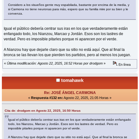
Considero a los visueños gente muy espabilada, bastante por encima de la media, y
si Carmona no tiene neuronas para más, espero que su familia mire por su bien y le
convenza.
Igual el público debería centrar sus iras en los que verdaderamente están
enfangado todo, los Nianzou, Marcao y Jordán. Esos son los lastres de
verdad. Pero es imposible pitarles porque ni aparecen por el verde.
A Nianzou hay que dejarle claro que su sitio no está aquí. Que al final la
bronca se las llevan los que pierden los partidos, pero al menos los juegan.
«
Última modificación: Agosto 22, 2025, 16:52 Horas por drodgom
»
En línea
tomahawk
Re: JOSÉ ÁNGEL CARMONA
«
Respuesta #132 en:
Agosto 22, 2025, 21:05 Horas »
Cita de: drodgom en Agosto 22, 2025, 16:50 Horas
Igual el público debería centrar sus iras en los que verdaderamente están enfangado
todo, los Nianzou, Marcao y Jordán. Esos son los lastres de verdad. Pero es
imposible pitarles porque ni aparecen por el verde.
A Nianzou hay que dejarle claro que su sitio no está aquí. Que al final la bronca se