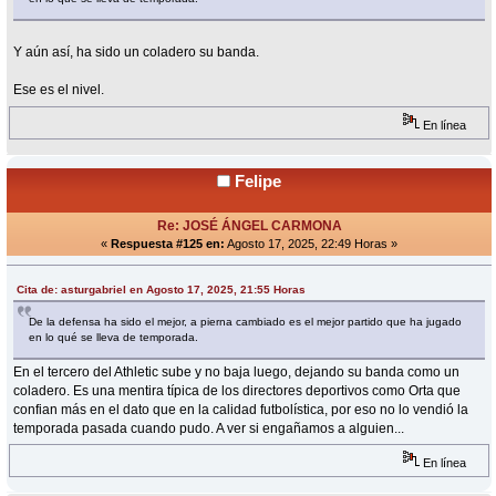
Y aún así, ha sido un coladero su banda.
Ese es el nivel.
En línea
Felipe
Re: JOSÉ ÁNGEL CARMONA
«
Respuesta #125 en:
Agosto 17, 2025, 22:49 Horas »
Cita de: asturgabriel en Agosto 17, 2025, 21:55 Horas
De la defensa ha sido el mejor, a pierna cambiado es el mejor partido que ha jugado
en lo qué se lleva de temporada.
En el tercero del Athletic sube y no baja luego, dejando su banda como un
coladero. Es una mentira típica de los directores deportivos como Orta que
confian más en el dato que en la calidad futbolística, por eso no lo vendió la
temporada pasada cuando pudo. A ver si engañamos a alguien...
En línea