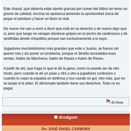
Este chaval, que debería estar dando gracias por comer del fútbol sin tener un
gramo de calidad, encima se apalanca teniendo la oportunidad única de
pegar el pelotazo y hacer un favor al club.
De nuevo me van a venir a decir que está en su derecho y de nuevo digo que
sí, pero que luego no vengan dándose golpes en el pecho de canteranos y de
sevillistas desde chiquititos porque van exclusivamente a lo suyo.
Jugadores muchiiiiiiiiisimo más grandes que este o Juanlu, se fueron sin
querer irse y sin poner un problema, porque el Sevilla necesitaba esas
ventas. Hablo de Marchena, hablo de Navas o hablo de Reyes.
A partir de ahí, que haga lo que le dé la gana, como no puede ser de otro
modo, pero cuando le dé un pase y otro y otro a jugadores contrarios o
cuando le cojan la espalda en defensa y nos cueste un gol, otro más, que no
se queje si le pitan. El aficionado también tiene sus derechos. Todo no es
pagar.
En línea
drodgom
Re: JOSÉ ÁNGEL CARMONA