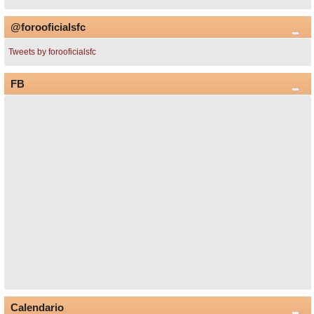
@forooficialsfc
Tweets by forooficialsfc
FB
Calendario