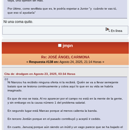
vaya, una opinión sin más.
Por último, como sevillista que es, le podría espetar a Junior "y cuándo te vas tú,
que eso sí ayudaría"
Ni una coma quito.
En línea
jmpn
Re: JOSÉ ÁNGEL CARMONA
«
Respuesta #138 en:
Agosto 24, 2025, 21:14 Horas »
Cita de: drodgom en Agosto 23, 2025, 03:34 Horas
Ni Nianzou ha recibido ninguna oferta ni la recibirá. Quién se va a llevar semejante
batato que se lesiona continuamente y cobra aquí lo que en su vida se habría
imaginado.
Es que de eso se trata. Al no aparecer por el campo no está en la mente de la gente,
y sin embargo es la causa número 1 del problema salarial.
En segundo lugar está Marcao porque al menos calienta la banda.
En tercero Jordán porque en el pasado contribuyó y aceptó ir cedido.
En cuarto, Januzaj porque aún siendo un inútil y un vago parece que se ha bajado el