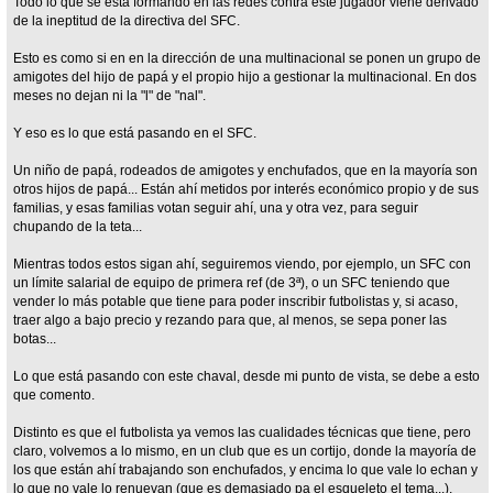
Todo lo que se está formando en las redes contra este jugador viene derivado
de la ineptitud de la directiva del SFC.
Esto es como si en en la dirección de una multinacional se ponen un grupo de
amigotes del hijo de papá y el propio hijo a gestionar la multinacional. En dos
meses no dejan ni la "l" de "nal".
Y eso es lo que está pasando en el SFC.
Un niño de papá, rodeados de amigotes y enchufados, que en la mayoría son
otros hijos de papá... Están ahí metidos por interés económico propio y de sus
familias, y esas familias votan seguir ahí, una y otra vez, para seguir
chupando de la teta...
Mientras todos estos sigan ahí, seguiremos viendo, por ejemplo, un SFC con
un límite salarial de equipo de primera ref (de 3ª), o un SFC teniendo que
vender lo más potable que tiene para poder inscribir futbolistas y, si acaso,
traer algo a bajo precio y rezando para que, al menos, se sepa poner las
botas...
Lo que está pasando con este chaval, desde mi punto de vista, se debe a esto
que comento.
Distinto es que el futbolista ya vemos las cualidades técnicas que tiene, pero
claro, volvemos a lo mismo, en un club que es un cortijo, donde la mayoría de
los que están ahí trabajando son enchufados, y encima lo que vale lo echan y
lo que no vale lo renuevan (que es demasiado pa el esqueleto el tema...),