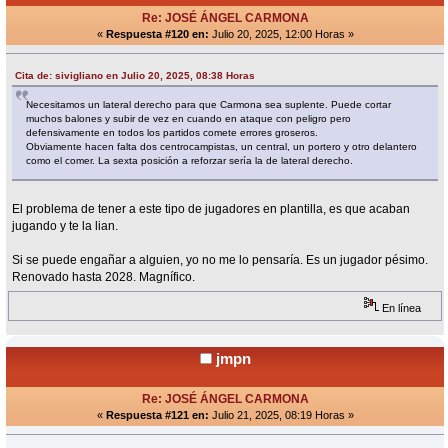
Re: JOSÉ ÁNGEL CARMONA
«
Respuesta #120 en:
Julio 20, 2025, 12:00 Horas »
Cita de: sivigliano en Julio 20, 2025, 08:38 Horas
Necesitamos un lateral derecho para que Carmona sea suplente. Puede cortar
muchos balones y subir de vez en cuando en ataque con peligro pero
defensivamente en todos los partidos comete errores groseros.
Obviamente hacen falta dos centrocampistas, un central, un portero y otro delantero
como el comer. La sexta posición a reforzar sería la de lateral derecho.
El problema de tener a este tipo de jugadores en plantilla, es que acaban
jugando y te la lian.
Si se puede engañar a alguien, yo no me lo pensaría. Es un jugador pésimo.
Renovado hasta 2028. Magnífico.
En línea
jmpn
Re: JOSÉ ÁNGEL CARMONA
«
Respuesta #121 en:
Julio 21, 2025, 08:19 Horas »