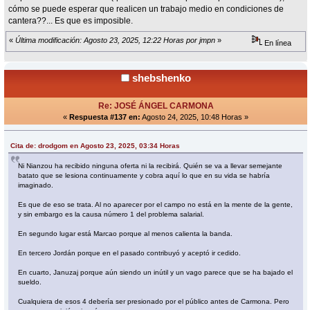
cómo se puede esperar que realicen un trabajo medio en condiciones de
cantera??... Es que es imposible.
«
Última modificación: Agosto 23, 2025, 12:22 Horas por jmpn
»
En línea
shebshenko
Re: JOSÉ ÁNGEL CARMONA
«
Respuesta #137 en:
Agosto 24, 2025, 10:48 Horas »
Cita de: drodgom en Agosto 23, 2025, 03:34 Horas
Ni Nianzou ha recibido ninguna oferta ni la recibirá. Quién se va a llevar semejante
batato que se lesiona continuamente y cobra aquí lo que en su vida se habría
imaginado.
Es que de eso se trata. Al no aparecer por el campo no está en la mente de la gente,
y sin embargo es la causa número 1 del problema salarial.
En segundo lugar está Marcao porque al menos calienta la banda.
En tercero Jordán porque en el pasado contribuyó y aceptó ir cedido.
En cuarto, Januzaj porque aún siendo un inútil y un vago parece que se ha bajado el
sueldo.
Cualquiera de esos 4 debería ser presionado por el público antes de Carmona. Pero