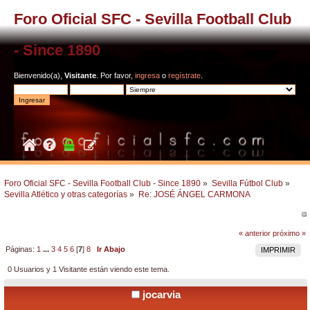
Foro Oficial SFC - Sevilla Football Club
- Since 1890
Bienvenido(a),
Visitante
. Por favor,
ingresa
o
regístrate
.
Foro Oficial SFC - Sevilla Football Club - Since 1890
»
Sevilla Fútbol Club
»
Sevilla Atlético y otras categorías
»
Re: JOSÉ ÁNGEL CARMONA
« anterior
próximo »
Páginas:
1
...
3
4
5
6
[
7
]
8
Ir Abajo
IMPRIMIR
0 Usuarios y 1 Visitante están viendo este tema.
jocarvia