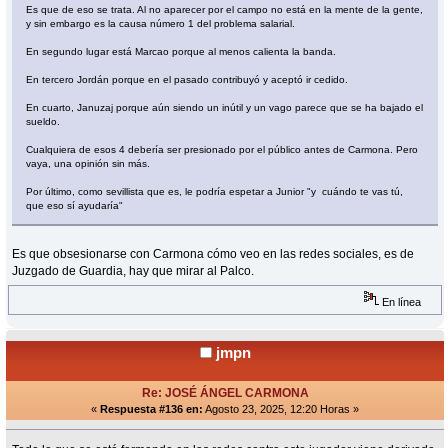
Es que de eso se trata. Al no aparecer por el campo no está en la mente de la gente,
y sin embargo es la causa número 1 del problema salarial.
En segundo lugar está Marcao porque al menos calienta la banda.
En tercero Jordán porque en el pasado contribuyó y aceptó ir cedido.
En cuarto, Januzaj porque aún siendo un inútil y un vago parece que se ha bajado el
sueldo.
Cualquiera de esos 4 debería ser presionado por el público antes de Carmona. Pero
vaya, una opinión sin más.
Por último, como sevillista que es, le podría espetar a Junior "y cuándo te vas tú,
que eso sí ayudaría"
Es que obsesionarse con Carmona cómo veo en las redes sociales, es de
Juzgado de Guardia, hay que mirar al Palco.
En línea
jmpn
Re: JOSÉ ÁNGEL CARMONA
«
Respuesta #136 en:
Agosto 23, 2025, 12:20 Horas »