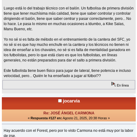
Luego está lo del trabajo técnico con el balón. Un futbolisa de primera división
tiene que tener muchísima más calidad, tiene que saber controlar y controlar
dirigiendo el balón, tiene que saber centrar y pasar correctamente, pero... No
lo hace. Le pasa lo mismo en muchas ocasiones a Idumbo, a Kike Salas,
Manu Bueno, etc.
Yo no sé si es falta de método en el entrenamiento de la cantera del SFC, yo
no sé si es que hay mucho enchufe en la cantera y los técnicos no tienen ni
idea de enseñar a los chavales, no sé si es falta de mentalidad ganadora en
los futbolistas, pero lo que está claro es que los futbolistas, en líneas
generales, no están preparados para dar el salto a primera división.
Este futbolista tiene buen físico para jugar de lateral, tiene potencia e incluso
velocidad, pero... Quién le ha enseñado a jugar al fútbol??
En línea
jocarvia
Re: JOSÉ ÁNGEL CARMONA
«
Respuesta #127 en:
Agosto 21, 2025, 20:38 Horas »
Hay acuerdo con el Forest, pero por lo visto Carmona no está muy por la labor
de irse.