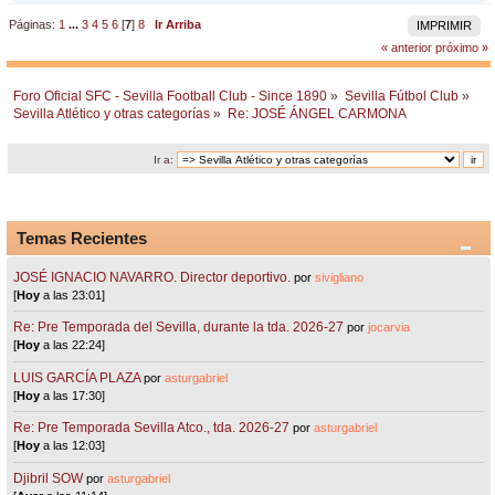
Páginas:
1
...
3
4
5
6
[
7
]
8
Ir Arriba
IMPRIMIR
« anterior
próximo »
Foro Oficial SFC - Sevilla Football Club - Since 1890
»
Sevilla Fútbol Club
»
Sevilla Atlético y otras categorías
»
Re: JOSÉ ÁNGEL CARMONA
Ir a:
Temas Recientes
JOSÉ IGNACIO NAVARRO. Director deportivo.
por
sivigliano
[
Hoy
a las 23:01]
Re: Pre Temporada del Sevilla, durante la tda. 2026-27
por
jocarvia
[
Hoy
a las 22:24]
LUIS GARCÍA PLAZA
por
asturgabriel
[
Hoy
a las 17:30]
Re: Pre Temporada Sevilla Atco., tda. 2026-27
por
asturgabriel
[
Hoy
a las 12:03]
Djibril SOW
por
asturgabriel