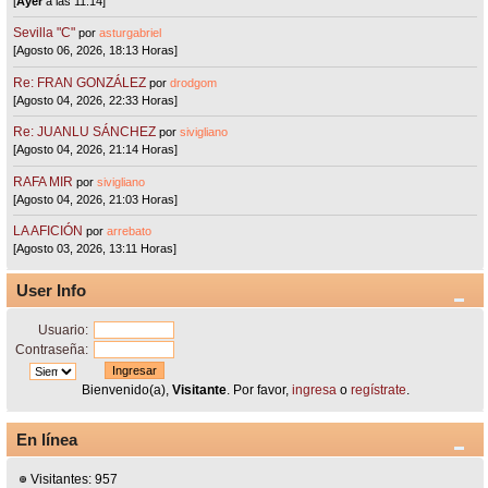
[
Ayer
a las 11:14]
Sevilla "C"
por
asturgabriel
[Agosto 06, 2026, 18:13 Horas]
Re: FRAN GONZÁLEZ
por
drodgom
[Agosto 04, 2026, 22:33 Horas]
Re: JUANLU SÁNCHEZ
por
sivigliano
[Agosto 04, 2026, 21:14 Horas]
RAFA MIR
por
sivigliano
[Agosto 04, 2026, 21:03 Horas]
LA AFICIÓN
por
arrebato
[Agosto 03, 2026, 13:11 Horas]
User Info
Usuario:
Contraseña:
Bienvenido(a),
Visitante
. Por favor,
ingresa
o
regístrate
.
En línea
Visitantes: 957