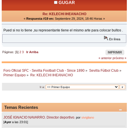
GUGAR
Re: KELECHI IHEANACHO
«
Respuesta #19 en:
Septiembre 29, 2024, 18:46 Horas »
Pued si no lo tiene ,su representante tiene el mismo arte para colocar bultos .
En línea
Páginas: [
1
]
2
3
Ir Arriba
IMPRIMIR
« anterior
próximo »
Foro Oficial SFC - Sevilla Football Club - Since 1890
»
Sevilla Fútbol Club
»
Primer Equipo
»
Re: KELECHI IHEANACHO
Ir a:
Temas Recientes
JOSÉ IGNACIO NAVARRO. Director deportivo.
por
sivigliano
[
Ayer
a las 23:01]