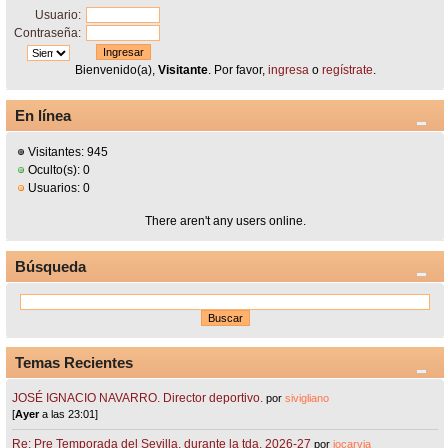
Usuario:
Contraseña:
Bienvenido(a),
Visitante
. Por favor,
ingresa
o
regístrate
.
En línea
Visitantes: 945
Oculto(s): 0
Usuarios: 0
There aren't any users online.
Búsqueda
Temas Recientes
JOSÉ IGNACIO NAVARRO. Director deportivo.
por
sivigliano
[
Ayer
a las 23:01]
Re: Pre Temporada del Sevilla, durante la tda. 2026-27
por
jocarvia