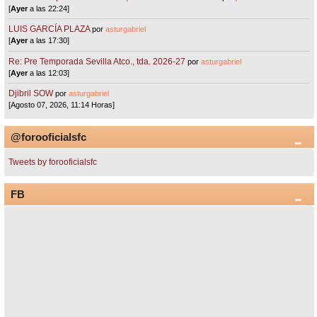
[
Ayer
a las 22:24]
LUIS GARCÍA PLAZA
por
asturgabriel
[
Ayer
a las 17:30]
Re: Pre Temporada Sevilla Atco., tda. 2026-27
por
asturgabriel
[
Ayer
a las 12:03]
Djibril SOW
por
asturgabriel
[Agosto 07, 2026, 11:14 Horas]
@forooficialsfc
Tweets by forooficialsfc
FB