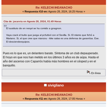
Re: KELECHI IHEANACHO
«
Respuesta #10 en:
Agosto 28, 2024, 16:25 Horas »
Cita de: jocarvia en Agosto 28, 2024, 01:49 Horas
El sustituto de en nesyri se ha comido a gnagnon.
Vaya crack el bulto que juega al pcfutbol con el Sevilla. Si. El mismo que fichó a
Mariano. Si, el que cree que nianzou - kike salas es una defensa de garantías. Ese.
El desciendeequipos.
Pues es lo que es, un delantero barato. Síntoma de un club depauperado.
El hoyo en que nos han metido en los últimos 3 años es de aúpa. Hasta el
año del ascenso con Caparrós había más hombres en el césped y en el
banquillo.
En línea
sivigliano
Re: KELECHI IHEANACHO
«
Respuesta #11 en:
Agosto 28, 2024, 17:05 Horas »