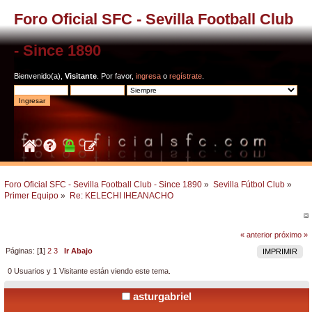
Foro Oficial SFC - Sevilla Football Club
- Since 1890
Bienvenido(a),
Visitante
. Por favor,
ingresa
o
regístrate
.
Foro Oficial SFC - Sevilla Football Club - Since 1890
»
Sevilla Fútbol Club
»
Primer Equipo
»
Re: KELECHI IHEANACHO
« anterior
próximo »
Páginas: [
1
]
2
3
Ir Abajo
IMPRIMIR
0 Usuarios y 1 Visitante están viendo este tema.
asturgabriel