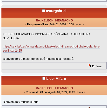
asturgabriel
Re: KELECHI IHEANACHO
«
Respuesta #2 en:
Julio 31, 2024, 18:38 Horas »
KELECHI IHEANACHO, INCORPORACIÓN PARA LA DELANTERA
SEVILLISTA.
https://sevillafc.es/actualidad/noticias/kelechi-iheanacho-fichaje-delantera-
sevillista-2425
Bienvenido y a meter goles, qué mucha falta nos hará.
En línea
Líder Alfaro
Re: KELECHI IHEANACHO
«
Respuesta #3 en:
Agosto 01, 2024, 11:23 Horas »
Bienvenido y mucha suerte