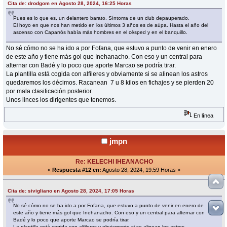
Cita de: drodgom en Agosto 28, 2024, 16:25 Horas
Pues es lo que es, un delantero barato. Síntoma de un club depauperado.
El hoyo en que nos han metido en los últimos 3 años es de aúpa. Hasta el año del
ascenso con Caparrós había más hombres en el césped y en el banquillo.
No sé cómo no se ha ido a por Fofana, que estuvo a punto de venir en enero
de este año y tiene más gol que Inehanacho. Con eso y un central para
alternar con Badé y lo poco que aporte Marcao se podría tirar.
La plantilla está cogida con alfileres y obviamente si se alinean los astros
quedaremos los décimos. Racanean 7 u 8 kilos en fichajes y se pierden 20
por mala clasificación posterior.
Unos linces los dirigentes que tenemos.
En línea
jmpn
Re: KELECHI IHEANACHO
«
Respuesta #12 en:
Agosto 28, 2024, 19:59 Horas »
Cita de: sivigliano en Agosto 28, 2024, 17:05 Horas
No sé cómo no se ha ido a por Fofana, que estuvo a punto de venir en enero de
este año y tiene más gol que Inehanacho. Con eso y un central para alternar con
Badé y lo poco que aporte Marcao se podría tirar.
La plantilla está cogida con alfileres y obviamente si se alinean los astros