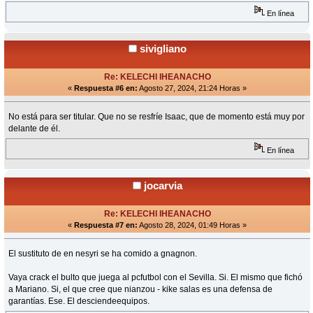
En línea
sivigliano
Re: KELECHI IHEANACHO
«
Respuesta #6 en:
Agosto 27, 2024, 21:24 Horas »
No está para ser titular. Que no se resfríe Isaac, que de momento está muy por
delante de él.
En línea
jocarvia
Re: KELECHI IHEANACHO
«
Respuesta #7 en:
Agosto 28, 2024, 01:49 Horas »
El sustituto de en nesyri se ha comido a gnagnon.
Vaya crack el bulto que juega al pcfutbol con el Sevilla. Si. El mismo que fichó
a Mariano. Si, el que cree que nianzou - kike salas es una defensa de
garantías. Ese. El desciendeequipos.