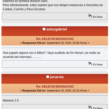
estemos en primera división claro.
Pero efectivamente, estos sujetos que nos dirigen empeoran a González de
Caldas, Carrión y Paco Escobar.
En línea
asturgabriel
Re: KELECHI IHEANACHO
«
Respuesta #15 en:
Septiembre 20, 2024, 22:06 Horas »
Has jugado alguna vez a fútbol?. Vaya sustituto de En-Nesyri, ya nadie se
acuerda del marroquí.............
En línea
jocarvia
Re: KELECHI IHEANACHO
«
Respuesta #16 en:
Septiembre 20, 2024, 22:10 Horas »
Mariano 2.0
En línea