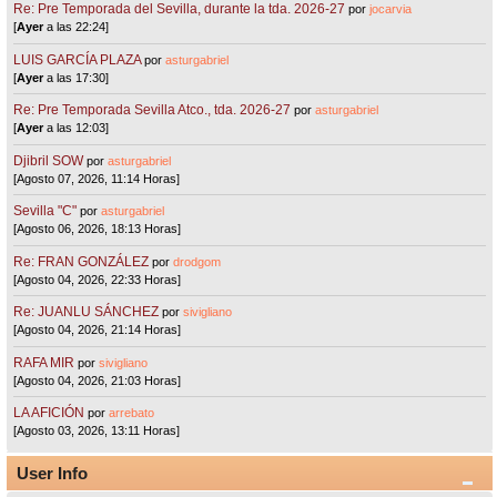
Re: Pre Temporada del Sevilla, durante la tda. 2026-27
por
jocarvia
[
Ayer
a las 22:24]
LUIS GARCÍA PLAZA
por
asturgabriel
[
Ayer
a las 17:30]
Re: Pre Temporada Sevilla Atco., tda. 2026-27
por
asturgabriel
[
Ayer
a las 12:03]
Djibril SOW
por
asturgabriel
[Agosto 07, 2026, 11:14 Horas]
Sevilla "C"
por
asturgabriel
[Agosto 06, 2026, 18:13 Horas]
Re: FRAN GONZÁLEZ
por
drodgom
[Agosto 04, 2026, 22:33 Horas]
Re: JUANLU SÁNCHEZ
por
sivigliano
[Agosto 04, 2026, 21:14 Horas]
RAFA MIR
por
sivigliano
[Agosto 04, 2026, 21:03 Horas]
LA AFICIÓN
por
arrebato
[Agosto 03, 2026, 13:11 Horas]
User Info