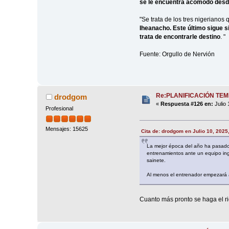
se le encuentra acomodo desde
"Se trata de los tres nigeriano
Iheanacho. Este último sigue s
trata de encontrarle destino
. "
Fuente: Orgullo de Nervión
Re:PLANIFICACIÓN TE
drodgom
«
Respuesta #126 en:
Julio 
Profesional
Mensajes: 15625
Cita de: drodgom en Julio 10, 2025
La mejor época del año ha pasado 
entrenamientos ante un equipo ing
sainete.
Al menos el entrenador empezará 
Cuanto más pronto se haga el ri