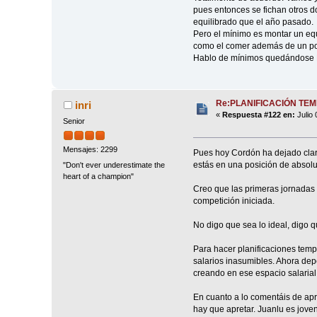
pues entonces se fichan otros d
equilibrado que el año pasado.
Pero el mínimo es montar un equ
como el comer además de un por
Hablo de mínimos quedándose Bad
Re:PLANIFICACIÓN TE
inri
«
Respuesta #122 en:
Julio 
Senior
Mensajes: 2299
Pues hoy Cordón ha dejado claro
estás en una posición de absolut
"Don't ever underestimate the
heart of a champion"
Creo que las primeras jornadas 
competición iniciada.
No digo que sea lo ideal, digo q
Para hacer planificaciones temp
salarios inasumibles. Ahora de
creando en ese espacio salarial
En cuanto a lo comentáis de apr
hay que apretar. Juanlu es joven 