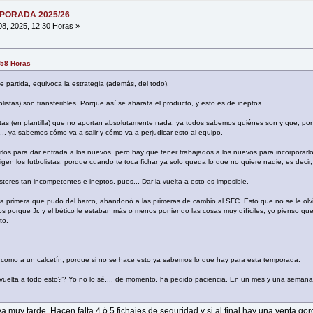
MPORADA 2025/26
08, 2025, 12:30 Horas »
:58 Horas
e partida, equivoca la estrategia (además, del todo).
listas) son transferibles. Porque así se abarata el producto, y esto es de ineptos.
istas (en plantilla) que no aportan absolutamente nada, ya todos sabemos quiénes son y que, por
... ya sabemos cómo va a salir y cómo va a perjudicar esto al equipo.
carlos para dar entrada a los nuevos, pero hay que tener trabajados a los nuevos para incorporarl
igen los futbolistas, porque cuando te toca fichar ya solo queda lo que no quiere nadie, es decir
tores tan incompetentes e ineptos, pues... Dar la vuelta a esto es imposible.
 la primera que pudo del barco, abandonó a las primeras de cambio al SFC. Esto que no se le olv
s porque Jr. y el bético le estaban más o menos poniendo las cosas muy dífíciles, yo pienso qu
to.
ta como a un calcetín, porque si no se hace esto ya sabemos lo que hay para esta temporada.
 vuelta a todo esto?? Yo no lo sé..., de momento, ha pedido paciencia. En un mes y una semana
 muy tarde. Hacen falta 4 ó 5 fichajes de seguridad y si al final hay una venta g