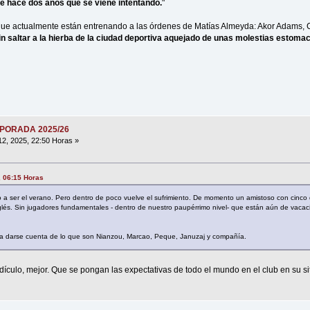
 hace dos años que se viene intentando.
"
s que actualmente están entrenando a las órdenes de Matías Almeyda: Akor Adams,
in saltar a la hierba de la ciudad deportiva aquejado de unas molestias estomaca
MPORADA 2025/26
12, 2025, 22:50 Horas »
, 06:15 Horas
a ser el verano. Pero dentro de poco vuelve el sufrimiento. De momento un amistoso con cinco
lés. Sin jugadores fundamentales - dentro de nuestro paupérrimo nivel- que están aún de vacac
a darse cuenta de lo que son Nianzou, Marcao, Peque, Januzaj y compañía.
dículo, mejor. Que se pongan las expectativas de todo el mundo en el club en su si