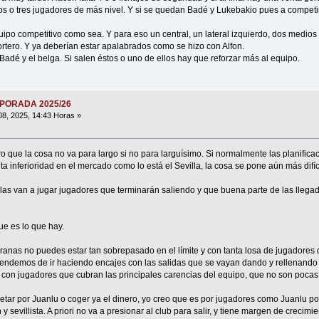
os o tres jugadores de más nivel. Y si se quedan Badé y Lukebakio pues a compet
ipo competitivo como sea. Y para eso un central, un lateral izquierdo, dos medios 
tero. Y ya deberían estar apalabrados como se hizo con Alfon.
é y el belga. Si salen éstos o uno de ellos hay que reforzar más al equipo.
MPORADA 2025/26
08, 2025, 14:43 Horas »
 que la cosa no va para largo si no para larguísimo. Si normalmente las planifica
a inferioridad en el mercado como lo está el Sevilla, la cosa se pone aún más difíci
las van a jugar jugadores que terminarán saliendo y que buena parte de las llegad
ue es lo que hay.
ranas no puedes estar tan sobrepasado en el límite y con tanta losa de jugadores
pendemos de ir haciendo encajes con las salidas que se vayan dando y rellenando
 con jugadores que cubran las principales carencias del equipo, que no son pocas
etar por Juanlu o coger ya el dinero, yo creo que es por jugadores como Juanlu p
y sevillista. A priori no va a presionar al club para salir, y tiene margen de crecimi