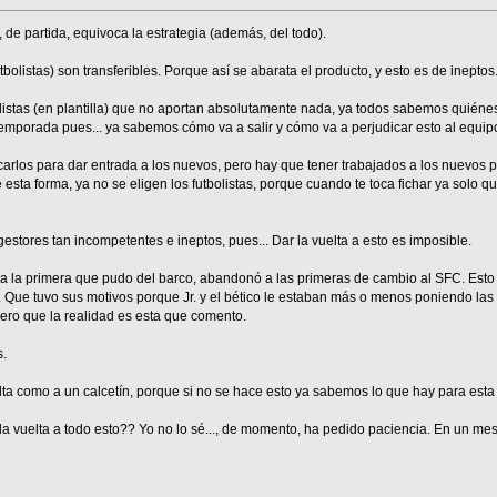
 de partida, equivoca la estrategia (además, del todo).
bolistas) son transferibles. Porque así se abarata el producto, y esto es de ineptos
olistas (en plantilla) que no aportan absolutamente nada, ya todos sabemos quiéne
 temporada pues... ya sabemos cómo va a salir y cómo va a perjudicar esto al equip
sacarlos para dar entrada a los nuevos, pero hay que tener trabajados a los nuevos 
 esta forma, ya no se eligen los futbolistas, porque cuando te toca fichar ya solo 
estores tan incompetentes e ineptos, pues... Dar la vuelta a esto es imposible.
 a la primera que pudo del barco, abandonó a las primeras de cambio al SFC. Esto 
 Que tuvo sus motivos porque Jr. y el bético le estaban más o menos poniendo las 
ero que la realidad es esta que comento.
s.
uelta como a un calcetín, porque si no se hace esto ya sabemos lo que hay para est
la vuelta a todo esto?? Yo no lo sé..., de momento, ha pedido paciencia. En un m