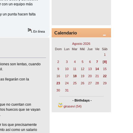
ir con un equipo más
y un punta hacen falta
En línea
Calendario
Agosto 2026
Dom
Lun
Mar
Mié
Jue
Vie
Sáb
1
2
3
4
5
6
7
[8]
ciones son lentas, cuando
l.
9
10
11
12
13
14
15
16
17
18
19
20
21
22
as llegarán con la
23
24
25
26
27
28
29
30
31
- Birthdays -
 que no cuentan con
girasevi (54)
 los huecos que se vayan
.
or los que precisamente
ento así como un salario