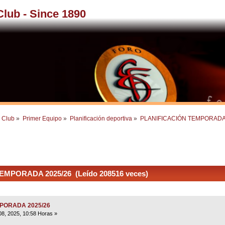
 Club - Since 1890
l Club
»
Primer Equipo
»
Planificación deportiva
»
PLANIFICACIÓN TEMPORADA
MPORADA 2025/26 (Leído 208516 veces)
MPORADA 2025/26
08, 2025, 10:58 Horas »