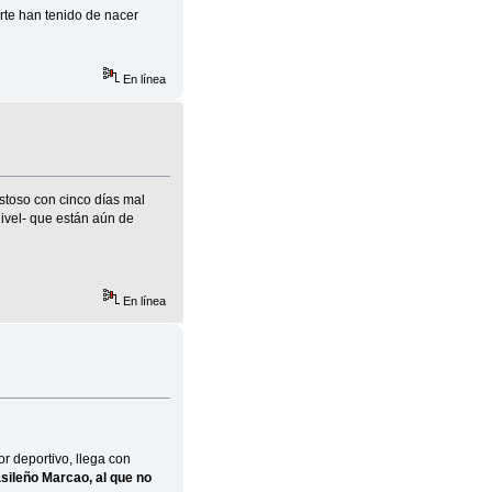
erte han tenido de nacer
En línea
stoso con cinco días mal
ivel- que están aún de
En línea
r deportivo, llega con
asileño Marcao, al que no