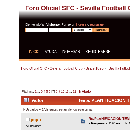
Foro Oficial SFC - Sevilla Football
Bienvenido(a),
Visitante
. Por favor,
ingresa
o
regístrate
.
INICIO
AYUDA
INGRESAR
REGISTRARSE
Foro Oficial SFC - Sevilla Football Club - Since 1890
»
Sevilla Fútbo
Páginas:
1
...
3
4
5
6
[
7
]
8
9
10
11
...
21
Ir Abajo
Autor
Tema: PLANIFICACIÓN TE
0 Usuarios y 2 Visitantes están viendo este tema.
Re:PLANIFICACIÓN TE
jmpn
«
Respuesta #120 en:
Julio 
Mundialista