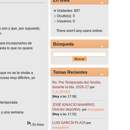
En línea
Visitantes: 897
Oculto(s): 0
.
Usuarios: 0
s son y que, por supuesto,
There aren't any users online.
o.
para incorporarlos de
Búsqueda
queda lo que no quiere
Temas Recientes
que no se le olvide a
cosas muy dífíciles, yo
Re: Pre Temporada del Sevilla,
durante la tda. 2026-27
por
J_A_REYES
[
Hoy
a las 17:36]
a temporada.
JOSÉ IGNACIO NAVARRO.
Director deportivo.
por
asturgabriel
es y una semana
[
Hoy
a las 17:32]
LUIS GARCÍA PLAZA
por
En línea
asturgabriel