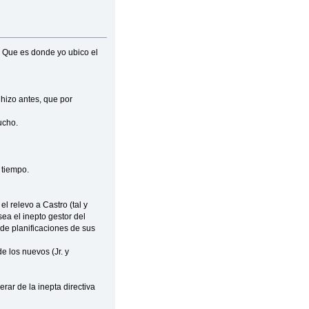
. Que es donde yo ubico el
 hizo antes, que por
ucho.
 tiempo.
l relevo a Castro (tal y
ea el inepto gestor del
 de planificaciones de sus
e los nuevos (Jr. y
rar de la inepta directiva