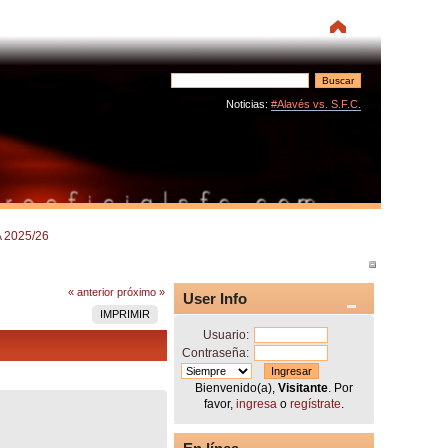
Noticias:
#Alavés vs. S.F.C.
 2025/26
« anterior
próximo »
User Info
IMPRIMIR
Usuario:
Contraseña:
Bienvenido(a),
Visitante
. Por
favor,
ingresa
o
regístrate
.