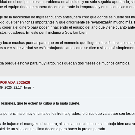
uidad en el equipo no es un problema en absoluto, y no sólo seguiría aportando, si
ue el equipo rinda de manera decente durante la temporada y en un contexto meno
e de la necesidad de ingresar cuanto antes, pero creo que donde se puede ser má
, que tienen fichas importantes, y que difícilmente se revalorizarán mucho más. P
 y cogería el dinero para poder ir haciendo el equipo del año que viene cuanto ant
tos jugadores. En este perfil incluiría a Sow también.
 tocar muchas puertas para que en el momento que lleguen las ofertas que se ace
os a ver si de verdad se está trabajando tanto como se dice o si se está simpleme
ia porque esto va para muy largo. Nos quedan dos meses de muchos cambios.
MPORADA 2025/26
09, 2025, 22:17 Horas »
esiones, que le echen la culpa a la mala suerte.
a por encima o muy encima de los treinta grados, lo único que va a traer son lesi
 de bajarse el mangazo ni un euro, ni son capaces de hacer su trabajo bien una ve
tel de un sitio con un clima decente para hacer la pretemporada.