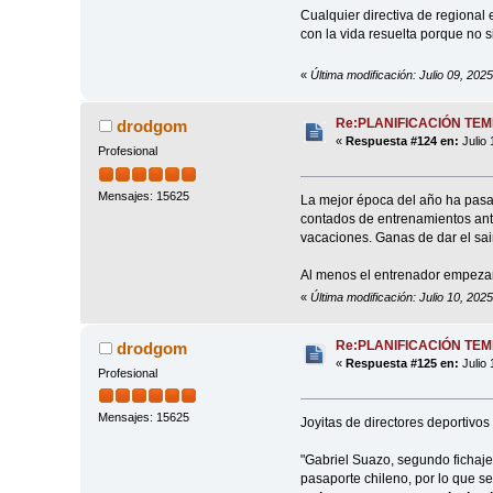
Cualquier directiva de regional e
con la vida resuelta porque no s
«
Última modificación: Julio 09, 202
Re:PLANIFICACIÓN TE
drodgom
«
Respuesta #124 en:
Julio 
Profesional
Mensajes: 15625
La mejor época del año ha pasad
contados de entrenamientos ante
vacaciones. Ganas de dar el sai
Al menos el entrenador empezar
«
Última modificación: Julio 10, 20
Re:PLANIFICACIÓN TE
drodgom
«
Respuesta #125 en:
Julio 
Profesional
Mensajes: 15625
Joyitas de directores deportivos 
"Gabriel Suazo, segundo fichaje
pasaporte chileno, por lo que s