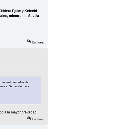
 Chidera Ejuke y
Kelechi
les, mientras el Sevilla
En línea
 días mal contados de
iones. Ganas de dar el
tio a la mayor brevedad.
En línea