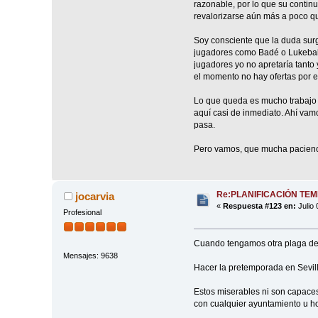
razonable, por lo que su contin
revalorizarse aún más a poco q
Soy consciente que la duda surg
jugadores como Badé o Lukebakio
jugadores yo no apretaría tanto
el momento no hay ofertas por es
Lo que queda es mucho trabajo y
aquí casi de inmediato. Ahí vam
pasa.
Pero vamos, que mucha pacienc
Re:PLANIFICACIÓN TE
jocarvia
«
Respuesta #123 en:
Julio 
Profesional
Cuando tengamos otra plaga de l
Mensajes: 9638
Hacer la pretemporada en Sevill
Estos miserables ni son capaces
con cualquier ayuntamiento u ho