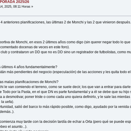
MPORADA 2025/26
14, 2025, 08:11 Horas »
4 anteriores planificaciones, las últimas 2 de Monchi y las 2 que vinieron después
portiva de Monchi, en esos 2 últimos años como digo (sin querer negar todo lo que
comentado docenas de veces en este foro).
 club y contrataron un DD que no es DD sino un registrador de futbolistas, como m
os últimos 4 años fundamentalmente?
están más pendientes del negocio (especulación) de las acciones y les quita todo el
las malas planificaciones de Monchi?
i le van comiendo el terreno, como se suele decir, los que van a entrar para darle e
 Todo por la Pasta, en el que DN es parte fundamental y a él se debe que su hijo s
a desmotivar, poner triste o como cada uno quiera definirlo, y le sale las mierdas
 la uefa).
tunidad, salió del barco lo más rápido posible, como digo, ayudado por la venida d
demás..).
e comienza muy tarde con la decisión tardía de echar a Orta (pero qué se puede espe
ebeo el asunto...).