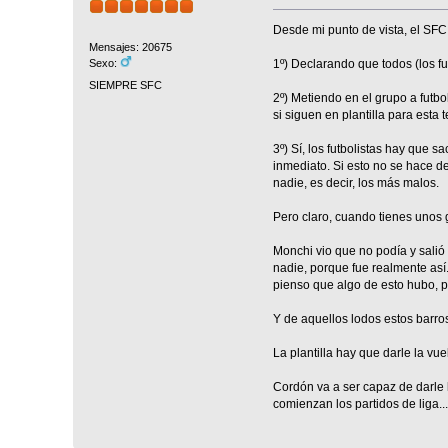
Desde mi punto de vista, el SFC,
Mensajes: 20675
1º) Declarando que todos (los fut
Sexo:
SIEMPRE SFC
2º) Metiendo en el grupo a futb
si siguen en plantilla para esta
3º) Sí, los futbolistas hay que 
inmediato. Si esto no se hace de
nadie, es decir, los más malos.
Pero claro, cuando tienes unos g
Monchi vio que no podía y salió
nadie, porque fue realmente así.
pienso que algo de esto hubo, p
Y de aquellos lodos estos barro
La plantilla hay que darle la v
Cordón va a ser capaz de darle 
comienzan los partidos de liga...