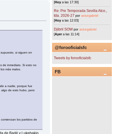
[
Hoy
a las 17:30]
Re: Pre Temporada Sevilla Atco.,
tda. 2026-27
por
asturgabriel
[
Hoy
a las 12:03]
Djibril SOW
por
asturgabriel
[
Ayer
a las 11:14]
@forooficialsfc
 supuesto, si siguen en
Tweets by forooficialsfc
os de inmediato. Si esto no
, los más malos.
FB
ide a nadie, porque fue
e algo de esto hubo, pero
 comienzan los partidos de
orda de Badé y Lukebakio