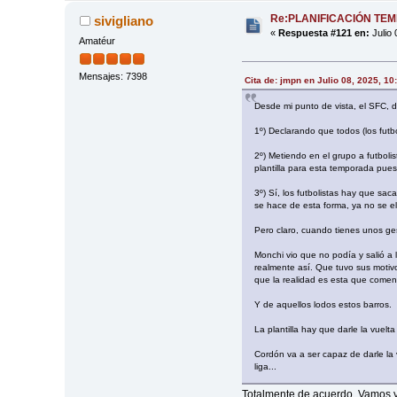
Re:PLANIFICACIÓN TE
sivigliano
«
Respuesta #121 en:
Julio 
Amatéur
Mensajes: 7398
Cita de: jmpn en Julio 08, 2025, 10
Desde mi punto de vista, el SFC, d
1º) Declarando que todos (los futbo
2º) Metiendo en el grupo a futbol
plantilla para esta temporada pues
3º) Sí, los futbolistas hay que sa
se hace de esta forma, ya no se el
Pero claro, cuando tienes unos ges
Monchi vio que no podía y salió a
realmente así. Que tuvo sus motivo
que la realidad es esta que comen
Y de aquellos lodos estos barros.
La plantilla hay que darle la vuel
Cordón va a ser capaz de darle la
liga...
Totalmente de acuerdo. Vamos ya