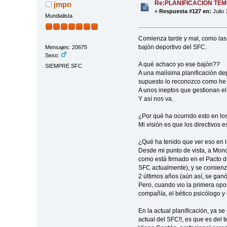
Re:PLANIFICACIÓN TE
jmpn
«
Respuesta #127 en:
Julio 
Mundialista
Comienza tarde y mal, como las 
bajón deportivo del SFC.
Mensajes: 20675
Sexo:
A qué achaco yo ese bajón??
SIEMPRE SFC
A una malísima planificación de
supuesto lo reconozco como he 
A unos ineptos que gestionan el
Y así nos va.
¿Por qué ha ocurrido esto en l
Mi visión es que los directivos 
¿Qué ha tenido que ver eso en 
Desde mi punto de vista, a Monch
como está firmado en el Pacto de
SFC actualmente), y se comienza 
2 últimos años (aún así, se ganó
Pero, cuando vio la primera opor
compañía, el bético psicólogo y 
En la actual planificación, ya s
actual del SFC!!, es que es del t