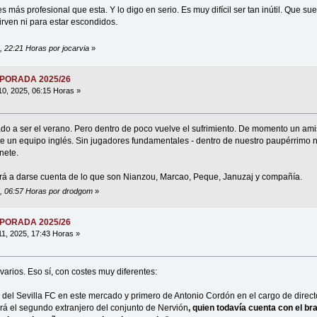
s más profesional que esta. Y lo digo en serio. Es muy difícil ser tan inútil. Que su
irven ni para estar escondidos.
5, 22:21 Horas por jocarvia
»
MPORADA 2025/26
10, 2025, 06:15 Horas »
o a ser el verano. Pero dentro de poco vuelve el sufrimiento. De momento un ami
 un equipo inglés. Sin jugadores fundamentales - dentro de nuestro paupérrimo n
nete.
á a darse cuenta de lo que son Nianzou, Marcao, Peque, Januzaj y compañía.
25, 06:57 Horas por drodgom
»
MPORADA 2025/26
11, 2025, 17:43 Horas »
varios. Eso sí, con costes muy diferentes:
 del Sevilla FC en este mercado y primero de Antonio Cordón en el cargo de directo
erá el segundo extranjero del conjunto de Nervión
, quien todavía cuenta con el br