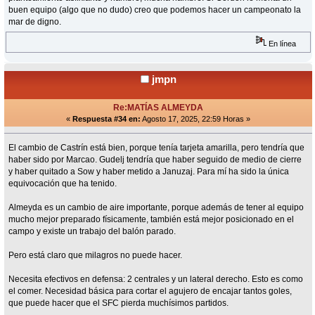
buen equipo (algo que no dudo) creo que podemos hacer un campeonato la
mar de digno.
En línea
jmpn
Re:MATÍAS ALMEYDA
«
Respuesta #34 en:
Agosto 17, 2025, 22:59 Horas »
El cambio de Castrín está bien, porque tenía tarjeta amarilla, pero tendría que
haber sido por Marcao. Gudelj tendría que haber seguido de medio de cierre
y haber quitado a Sow y haber metido a Januzaj. Para mí ha sido la única
equivocación que ha tenido.
Almeyda es un cambio de aire importante, porque además de tener al equipo
mucho mejor preparado físicamente, también está mejor posicionado en el
campo y existe un trabajo del balón parado.
Pero está claro que milagros no puede hacer.
Necesita efectivos en defensa: 2 centrales y un lateral derecho. Esto es como
el comer. Necesidad básica para cortar el agujero de encajar tantos goles,
que puede hacer que el SFC pierda muchísimos partidos.