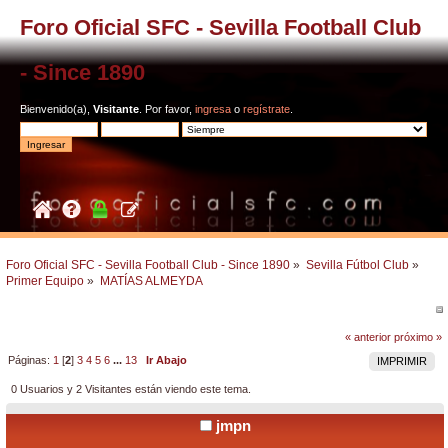
Foro Oficial SFC - Sevilla Football Club
- Since 1890
Bienvenido(a),
Visitante
. Por favor,
ingresa
o
regístrate
.
Foro Oficial SFC - Sevilla Football Club - Since 1890
»
Sevilla Fútbol Club
»
Primer Equipo
»
MATÍAS ALMEYDA
« anterior
próximo »
Páginas:
1
[
2
]
3
4
5
6
...
13
Ir Abajo
IMPRIMIR
0 Usuarios y 2 Visitantes están viendo este tema.
jmpn