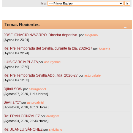
Ir a:
Temas Recientes
JOSÉ IGNACIO NAVARRO. Director deportivo.
por
sivigliano
[
Ayer
a las 23:01]
Re: Pre Temporada del Sevilla, durante la tda. 2026-27
por
jocarvia
[
Ayer
a las 22:24]
LUIS GARCÍA PLAZA
por
asturgabriel
[
Ayer
a las 17:30]
Re: Pre Temporada Sevilla Atco., tda. 2026-27
por
asturgabriel
[
Ayer
a las 12:03]
Djibril SOW
por
asturgabriel
[Agosto 07, 2026, 11:14 Horas]
Sevilla "C"
por
asturgabriel
[Agosto 06, 2026, 18:13 Horas]
Re: FRAN GONZÁLEZ
por
drodgom
[Agosto 04, 2026, 22:33 Horas]
Re: JUANLU SÁNCHEZ
por
sivigliano