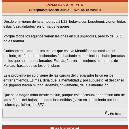
Re:MATÍAS ALMEYDA
«
Respuesta #20 en:
Julio 31, 2025, 08:18 Horas »
Desde el invierno de la temporada 21/22, todavía con Lopetegui, vienen todas
estas "casualidades" en forma de lesiones.
Porque todos los equipos tienen lesiones en sus jugadores, pero lo del SFC
no es normal.
Curiosamente, durante los meses que estuvo Mendilíbar, un oasis en el
desierto, el número de lesionados fue bastante menor, incluso, hubo jornadas
en los que no hubo lesionados. Es más, fueron los mejores momentos de
Marcao, hasta que se lesionó, claro.
Este problema no solo viene de las cargas del preparador físico en los
entrenamientos. Es más, diría que la mentalidad y, por supuesto, el descanso
del jugador hacen mucho, además, obviamente, de la alimentación.
Que se lo hagan mirar desde el club, porque estas "casualidades" son otra de
las señales del bajón, en todos los sentidos (salvo en sentimiento por los
colores y afición), del SFC.
En línea
asturgabriel