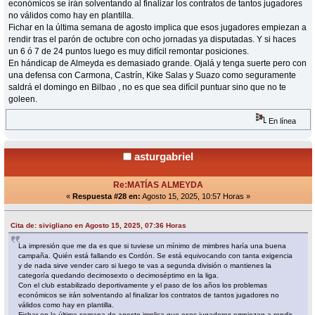
económicos se irán solventando al finalizar los contratos de tantos jugadores
no válidos como hay en plantilla.
Fichar en la última semana de agosto implica que esos jugadores empiezan a
rendir tras el parón de octubre con ocho jornadas ya disputadas. Y si haces
un 6 ó 7 de 24 puntos luego es muy difícil remontar posiciones.
En hándicap de Almeyda es demasiado grande. Ojalá y tenga suerte pero con
una defensa con Carmona, Castrín, Kike Salas y Suazo como seguramente
saldrá el domingo en Bilbao , no es que sea difícil puntuar sino que no te
goleen.
En línea
asturgabriel
Re:MATÍAS ALMEYDA
«
Respuesta #28 en:
Agosto 15, 2025, 10:57 Horas »
Cita de: sivigliano en Agosto 15, 2025, 07:36 Horas
La impresión que me da es que si tuviese un mínimo de mimbres haría una buena
campaña. Quién está fallando es Cordón. Se está equivocando con tanta exigencia
y de nada sirve vender caro si luego te vas a segunda división o mantienes la
categoría quedando decimosexto o decimoséptimo en la liga.
Con el club estabilizado deportivamente y el paso de los años los problemas
económicos se irán solventando al finalizar los contratos de tantos jugadores no
válidos como hay en plantilla.
Fichar en la última semana de agosto implica que esos jugadores empiezan a rendir