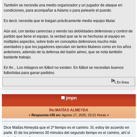
También se necesita una medio organizador y un jugador de ataque en
condiciones, para acompañar a Adams o para pelearle el puesto.
Es decir, necesita que le traigan prácticamente medio equipo titular.
Aún así, con tantas carencias y viendo las debilidades defensivas y control de
partido que tiene el equipo, la verdad que se le ve hechuras al equipo en
múltiples aspectos, sobre todo en conceptos defensivos mucho más
asentados y que los jugadores ejecutan sin tantos titubeos como en los años
anteriores, además de la defensa del balón aéreo, que se nota también
bastante trabajo.
En fin... Los milagros en fútbol no existen. En fútbol se necesitan buenos
futbolistas para ganar partidos.
En línea
jmpn
Re:MATÍAS ALMEYDA
«
Respuesta #35 en:
Agosto 17, 2025, 23:21 Horas »
Dice Matías Almeyda que el 2º tiempo es el camino. Sí, estoy de acuerdo en
parte. El de los primeros 30 minutos del segundo tiempo es el camino, ahí sí