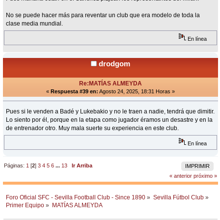
No se puede hacer más para reventar un club que era modelo de toda la
clase media mundial.
En línea
drodgom
Re:MATÍAS ALMEYDA
«
Respuesta #39 en:
Agosto 24, 2025, 18:31 Horas »
Pues si le venden a Badé y Lukebakio y no le traen a nadie, tendrá que dimitir.
Lo siento por él, porque en la etapa como jugador éramos un desastre y en la
de entrenador otro. Muy mala suerte su experiencia en este club.
En línea
Páginas:
1
[
2
]
3
4
5
6
...
13
Ir Arriba
IMPRIMIR
« anterior
próximo »
Foro Oficial SFC - Sevilla Football Club - Since 1890
»
Sevilla Fútbol Club
»
Primer Equipo
»
MATÍAS ALMEYDA