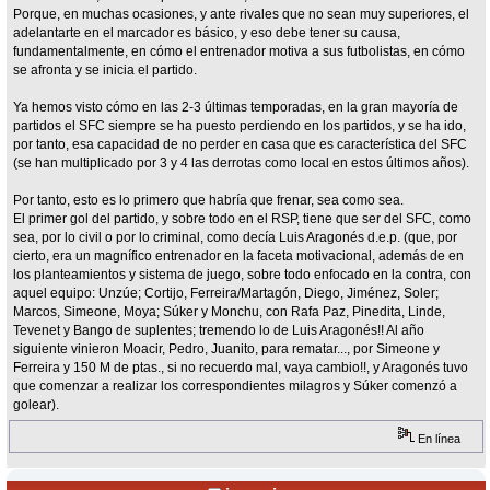
Porque, en muchas ocasiones, y ante rivales que no sean muy superiores, el
adelantarte en el marcador es básico, y eso debe tener su causa,
fundamentalmente, en cómo el entrenador motiva a sus futbolistas, en cómo
se afronta y se inicia el partido.
Ya hemos visto cómo en las 2-3 últimas temporadas, en la gran mayoría de
partidos el SFC siempre se ha puesto perdiendo en los partidos, y se ha ido,
por tanto, esa capacidad de no perder en casa que es característica del SFC
(se han multiplicado por 3 y 4 las derrotas como local en estos últimos años).
Por tanto, esto es lo primero que habría que frenar, sea como sea.
El primer gol del partido, y sobre todo en el RSP, tiene que ser del SFC, como
sea, por lo civil o por lo criminal, como decía Luis Aragonés d.e.p. (que, por
cierto, era un magnífico entrenador en la faceta motivacional, además de en
los planteamientos y sistema de juego, sobre todo enfocado en la contra, con
aquel equipo: Unzúe; Cortijo, Ferreira/Martagón, Diego, Jiménez, Soler;
Marcos, Simeone, Moya; Súker y Monchu, con Rafa Paz, Pinedita, Linde,
Tevenet y Bango de suplentes; tremendo lo de Luis Aragonés!! Al año
siguiente vinieron Moacir, Pedro, Juanito, para rematar..., por Simeone y
Ferreira y 150 M de ptas., si no recuerdo mal, vaya cambio!!, y Aragonés tuvo
que comenzar a realizar los correspondientes milagros y Súker comenzó a
golear).
En línea