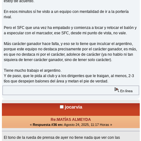
estoy de acuerdo.
En esos minutos sí he visto a un equipo con mentalidad de ir a la portería
rival.
Pero el SFC que una vez ha empatado y comienza a tocar y retocar el balón y
a especular con el marcador, ese SFC, desde mi punto de vista, no vale.
Más carácter ganador hace falta, y eso se lo tiene que inculcar el argentino,
porque este equipo no destaca precisamente por el carácter ganador, es más,
es que no destaca ni por el carácter, adolece de carácter (ya no hablo ni tan
siquiera de tener carácter ganador, sino de tener solo carácter).
Tiene mucho trabajo el argentino.
Y de paso, que le pida al club y a los dirigentes que le traigan, al menos, 2-3
tíos que despejen balones del área y metan el pie de verdad.
En línea
jocarvia
Re:MATÍAS ALMEYDA
«
Respuesta #36 en:
Agosto 24, 2025, 11:17 Horas »
El tono de la rueda de prensa de ayer no tiene nada que ver con las