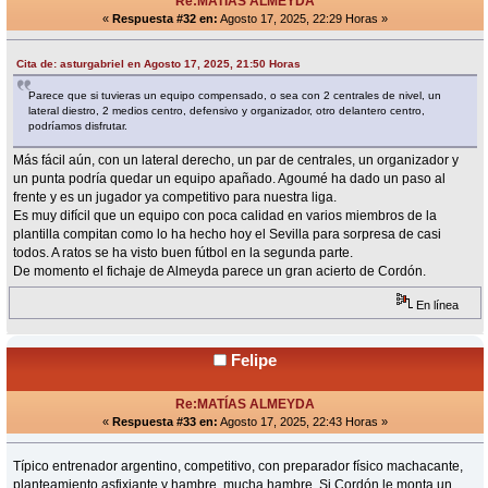
Re:MATÍAS ALMEYDA
«
Respuesta #32 en:
Agosto 17, 2025, 22:29 Horas »
Cita de: asturgabriel en Agosto 17, 2025, 21:50 Horas
Parece que si tuvieras un equipo compensado, o sea con 2 centrales de nivel, un
lateral diestro, 2 medios centro, defensivo y organizador, otro delantero centro,
podríamos disfrutar.
Más fácil aún, con un lateral derecho, un par de centrales, un organizador y
un punta podría quedar un equipo apañado. Agoumé ha dado un paso al
frente y es un jugador ya competitivo para nuestra liga.
Es muy difícil que un equipo con poca calidad en varios miembros de la
plantilla compitan como lo ha hecho hoy el Sevilla para sorpresa de casi
todos. A ratos se ha visto buen fútbol en la segunda parte.
De momento el fichaje de Almeyda parece un gran acierto de Cordón.
En línea
Felipe
Re:MATÍAS ALMEYDA
«
Respuesta #33 en:
Agosto 17, 2025, 22:43 Horas »
Típico entrenador argentino, competitivo, con preparador físico machacante,
planteamiento asfixiante y hambre, mucha hambre. Si Cordón le monta un