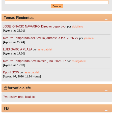
Temas Recientes
JOSÉ IGNACIO NAVARRO. Director deportivo.
por
sivigliano
[
Ayer
a las 23:01]
Re: Pre Temporada del Sevilla, durante la tda. 2026-27
por
jocarvia
[
Ayer
a las 22:24]
LUIS GARCÍA PLAZA
por
asturgabriel
[
Ayer
a las 17:30]
Re: Pre Temporada Sevilla Atco., tda. 2026-27
por
asturgabriel
[
Ayer
a las 12:03]
Djibril SOW
por
asturgabriel
[Agosto 07, 2026, 11:14 Horas]
@forooficialsfc
Tweets by forooficialsfc
FB