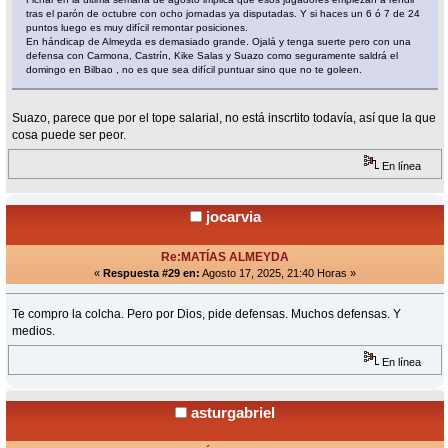
tras el parón de octubre con ocho jornadas ya disputadas. Y si haces un 6 ó 7 de 24
puntos luego es muy difícil remontar posiciones.
En hándicap de Almeyda es demasiado grande. Ojalá y tenga suerte pero con una
defensa con Carmona, Castrín, Kike Salas y Suazo como seguramente saldrá el
domingo en Bilbao , no es que sea difícil puntuar sino que no te goleen.
Suazo, parece que por el tope salarial, no está inscrtito todavía, así que la que
cosa puede ser peor.
En línea
jocarvia
Re:MATÍAS ALMEYDA
«
Respuesta #29 en:
Agosto 17, 2025, 21:40 Horas »
Te compro la colcha. Pero por Dios, pide defensas. Muchos defensas. Y
medios.
En línea
asturgabriel