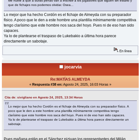
Me huele a que a duras penas van a inscribir a los jugadores que siguen sin estarlo y
que de fichajes nos podemos olvidar. Osea...
Lo mejor que ha hecho Cordón es el fichaje de Almeyda con su preparador
físico. A poco que le den a este hombre una plantilla mínimamente competitiva
tengo clarísimo que este hombre nos saca del hoyo. Pues ni de eso han sido
capaces.
Ya lo de plantearse el traspaso de Lukebakio a última hora parece
directamente un sabotaje.
En línea
jocarvia
Re:MATÍAS ALMEYDA
«
Respuesta #38 en:
Agosto 24, 2025, 16:03 Horas »
Cita de: sivigliano en Agosto 24, 2025, 13:34 Horas
Lo mejor que ha hecho Cordón es el fichaje de Almeyda con su preparador físico. A
poco que le den a este hombre una plantilla mínimamente competitiva tengo
clarísimo que este hombre nos saca del hoyo. Pues ni de eso han sido capaces.
Ya lo de plantearse el traspaso de Lukebakio a última hora parece directamente un
sabotaje.
Pues mañana están en el Sánchez pizjuan los representantes del Milán.