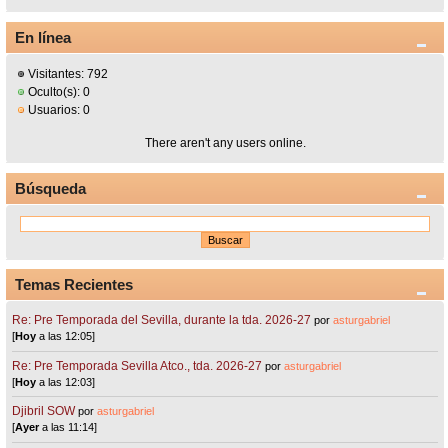
En línea
Visitantes: 792
Oculto(s): 0
Usuarios: 0
There aren't any users online.
Búsqueda
Temas Recientes
Re: Pre Temporada del Sevilla, durante la tda. 2026-27
por
asturgabriel
[
Hoy
a las 12:05]
Re: Pre Temporada Sevilla Atco., tda. 2026-27
por
asturgabriel
[
Hoy
a las 12:03]
Djibril SOW
por
asturgabriel
[
Ayer
a las 11:14]