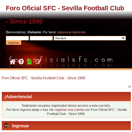
Foro Oficial SFC - Sevilla Football Club
- Since 1890
Bienvenido(a),
Visitante
. Por favor,
ingresa
o
regístrate
.
Foro Oficial SFC - Sevilla Football Club - Since 1890
¡Advertencia!
Solamente usuarios registrados tienen acceso a esta sección.
Por favor ingresa abajo o haz clic
registrar una cuenta
con Foro Oficial SFC - Sevilla
Football Club - Since 1890.
Ingresar