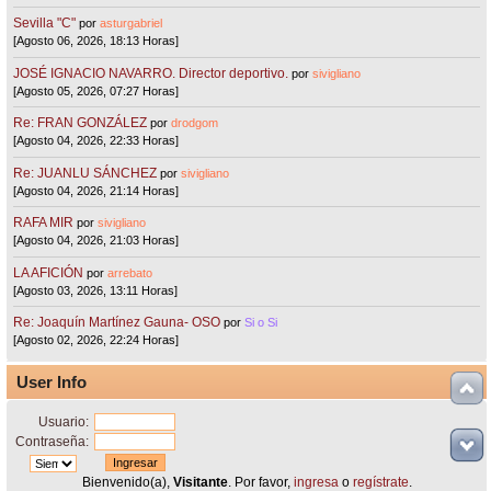
Sevilla "C"
por
asturgabriel
[Agosto 06, 2026, 18:13 Horas]
JOSÉ IGNACIO NAVARRO. Director deportivo.
por
sivigliano
[Agosto 05, 2026, 07:27 Horas]
Re: FRAN GONZÁLEZ
por
drodgom
[Agosto 04, 2026, 22:33 Horas]
Re: JUANLU SÁNCHEZ
por
sivigliano
[Agosto 04, 2026, 21:14 Horas]
RAFA MIR
por
sivigliano
[Agosto 04, 2026, 21:03 Horas]
LA AFICIÓN
por
arrebato
[Agosto 03, 2026, 13:11 Horas]
Re: Joaquín Martínez Gauna- OSO
por
Si o Si
[Agosto 02, 2026, 22:24 Horas]
User Info
Usuario:
Contraseña:
Bienvenido(a),
Visitante
. Por favor,
ingresa
o
regístrate
.