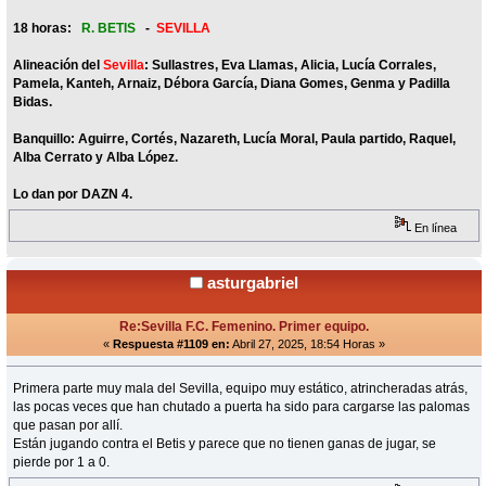
18 horas:
R. BETIS
-
SEVILLA
Alineación del
Sevilla
: Sullastres, Eva Llamas, Alicia, Lucía Corrales,
Pamela, Kanteh, Arnaiz, Débora García, Diana Gomes, Genma y Padilla
Bidas.
Banquillo: Aguirre, Cortés, Nazareth, Lucía Moral, Paula partido, Raquel,
Alba Cerrato y Alba López.
Lo dan por DAZN 4.
En línea
asturgabriel
Re:Sevilla F.C. Femenino. Primer equipo.
«
Respuesta #1109 en:
Abril 27, 2025, 18:54 Horas »
Primera parte muy mala del Sevilla, equipo muy estático, atrincheradas atrás,
las pocas veces que han chutado a puerta ha sido para cargarse las palomas
que pasan por allí.
Están jugando contra el Betis y parece que no tienen ganas de jugar, se
pierde por 1 a 0.