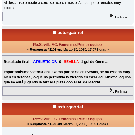
Al descanso empate a cero, se acerca más el Athletic pero remates muy
pocos.
En línea
asturgabriel
Re:Sevilla F.C. Femenino. Primer equipo.
«
Respuesta #1102 en:
Marzo 15, 2025, 17:57 Horas »
Resultado final:
ATHLETIC CF.
- 0
SEVILLA
- 1 gol de Genma
Importantísima victoria en Lezama por parte del Sevilla, se ha estado muy
bien en defensa, lo qué ha permitido la victoria en casa del Athletic, equipo
que se está jugando la tercera plaza con el At. de Madrid.
En línea
asturgabriel
Re:Sevilla F.C. Femenino. Primer equipo.
«
Respuesta #1103 en:
Marzo 24, 2025, 10:59 Horas »