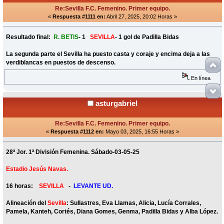
Re:Sevilla F.C. Femenino. Primer equipo.
«
Respuesta #1111 en:
Abril 27, 2025, 20:02 Horas »
Resultado final:
R. BETIS
- 1
SEVILLA
- 1 gol de Padilla Bidas
La segunda parte el Sevilla ha puesto casta y coraje y encima deja a las
verdiblancas en puestos de descenso.
En línea
asturgabriel
Re:Sevilla F.C. Femenino. Primer equipo.
«
Respuesta #1112 en:
Mayo 03, 2025, 16:55 Horas »
28ª Jor. 1ª División Femenina. Sábado-03-05-25
Estadio Jesús Navas.
16 horas:
SEVILLA
-
LEVANTE UD.
Alineación del
Sevilla
: Sullastres, Eva Llamas, Alicia, Lucía Corrales,
Pamela, Kanteh, Cortés, Diana Gomes, Genma, Padilla Bidas y Alba López.