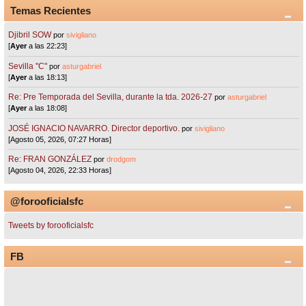
Temas Recientes
Djibril SOW
por
sivigliano
[
Ayer
a las 22:23]
Sevilla "C"
por
asturgabriel
[
Ayer
a las 18:13]
Re: Pre Temporada del Sevilla, durante la tda. 2026-27
por
asturgabriel
[
Ayer
a las 18:08]
JOSÉ IGNACIO NAVARRO. Director deportivo.
por
sivigliano
[Agosto 05, 2026, 07:27 Horas]
Re: FRAN GONZÁLEZ
por
drodgom
[Agosto 04, 2026, 22:33 Horas]
@forooficialsfc
Tweets by forooficialsfc
FB