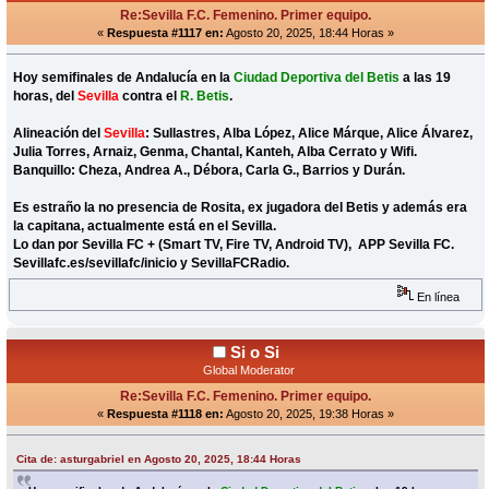
Re:Sevilla F.C. Femenino. Primer equipo.
«
Respuesta #1117 en:
Agosto 20, 2025, 18:44 Horas »
Hoy semifinales de Andalucía en la
Ciudad Deportiva del Betis
a las 19
horas, del
Sevilla
contra el
R. Betis
.
Alineación del
Sevilla
: Sullastres, Alba López, Alice Márque, Alice Álvarez,
Julia Torres, Arnaiz, Genma, Chantal, Kanteh, Alba Cerrato y Wifi.
Banquillo: Cheza, Andrea A., Débora, Carla G., Barrios y Durán.
Es estraño la no presencia de Rosita, ex jugadora del Betis y además era
la capitana, actualmente está en el Sevilla.
Lo dan por Sevilla FC + (Smart TV, Fire TV, Android TV), APP Sevilla FC.
Sevillafc.es/sevillafc/inicio y SevillaFCRadio.
En línea
Si o Si
Global Moderator
Re:Sevilla F.C. Femenino. Primer equipo.
«
Respuesta #1118 en:
Agosto 20, 2025, 19:38 Horas »
Cita de: asturgabriel en Agosto 20, 2025, 18:44 Horas