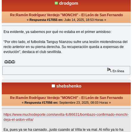
drodgom
Re:Ramón Rodríguez Verdejo "MONCHI" - El León de San Fernando
«
Respuesta #17055 en:
Julio 14, 2025, 18:53 Horas »
Era evidente, ya sabemos por qué no estaba en el primer amistoso:
“Por otro lado, el futbolista Tanguy Nianzou sufre una lesión miotendinosa del
recto anterior en su pierna derecha. Su recuperación queda a expensas de
evolución”, destaca el club sevillista.
🦁🦁🦁
En línea
shebshenko
Re:Ramón Rodríguez Verdejo "MONCHI" - El León de San Fernando
«
Respuesta #17056 en:
Septiembre 23, 2025, 08:03 Horas »
https://www.muchodeporte.com/sevilla-fc/86631/bombazo-confirmado-monchi-
deja-el-aston-villa/
Ea, pues ya se ha cansado...justo cuando al Villa le va mal. Al niño ya lo ha