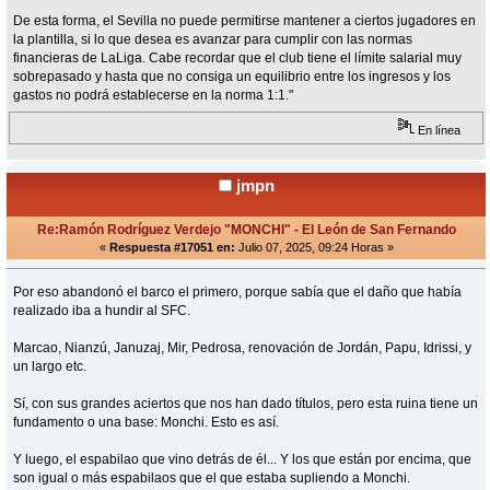
De esta forma, el Sevilla no puede permitirse mantener a ciertos jugadores en
la plantilla, si lo que desea es avanzar para cumplir con las normas
financieras de LaLiga. Cabe recordar que el club tiene el límite salarial muy
sobrepasado y hasta que no consiga un equilibrio entre los ingresos y los
gastos no podrá establecerse en la norma 1:1."
En línea
jmpn
Re:Ramón Rodríguez Verdejo "MONCHI" - El León de San Fernando
«
Respuesta #17051 en:
Julio 07, 2025, 09:24 Horas »
Por eso abandonó el barco el primero, porque sabía que el daño que había
realizado iba a hundir al SFC.
Marcao, Nianzú, Januzaj, Mir, Pedrosa, renovación de Jordán, Papu, Idrissi, y
un largo etc.
Sí, con sus grandes aciertos que nos han dado títulos, pero esta ruina tiene un
fundamento o una base: Monchi. Esto es así.
Y luego, el espabilao que vino detrás de él... Y los que están por encima, que
son igual o más espabilaos que el que estaba supliendo a Monchi.