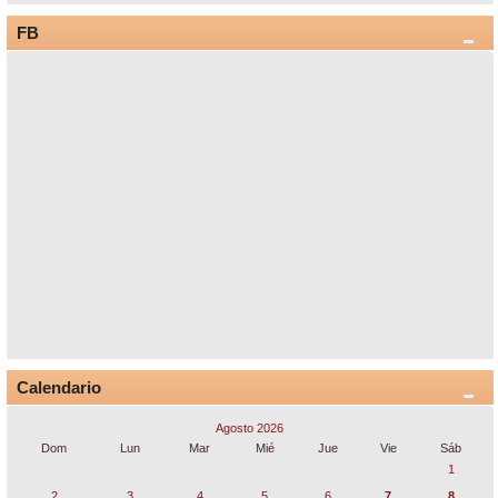
FB
Calendario
Agosto 2026
Dom
Lun
Mar
Mié
Jue
Vie
Sáb
1
2
3
4
5
6
7
8