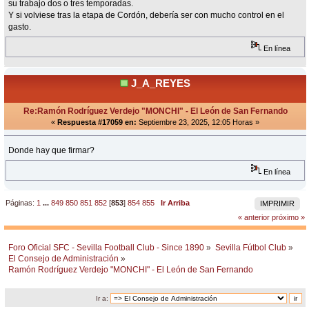
su trabajo dos o tres temporadas.
Y si volviese tras la etapa de Cordón, debería ser con mucho control en el
gasto.
En línea
J_A_REYES
Re:Ramón Rodríguez Verdejo "MONCHI" - El León de San Fernando
«
Respuesta #17059 en:
Septiembre 23, 2025, 12:05 Horas »
Donde hay que firmar?
En línea
Páginas:
1
...
849
850
851
852
[
853
]
854
855
Ir Arriba
IMPRIMIR
« anterior
próximo »
Foro Oficial SFC - Sevilla Football Club - Since 1890
»
Sevilla Fútbol Club
»
El Consejo de Administración
»
Ramón Rodríguez Verdejo "MONCHI" - El León de San Fernando
Ir a: