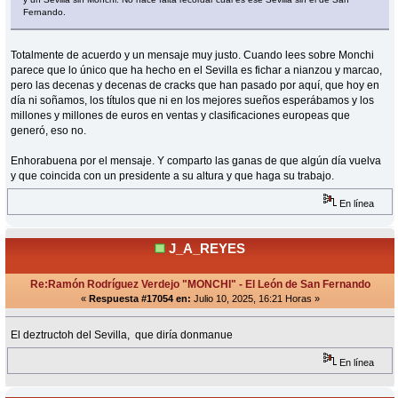
Fernando.
Totalmente de acuerdo y un mensaje muy justo. Cuando lees sobre Monchi
parece que lo único que ha hecho en el Sevilla es fichar a nianzou y marcao,
pero las decenas y decenas de cracks que han pasado por aquí, que hoy en
día ni soñamos, los títulos que ni en los mejores sueños esperábamos y los
millones y millones de euros en ventas y clasificaciones europeas que
generó, eso no.
Enhorabuena por el mensaje. Y comparto las ganas de que algún día vuelva
y que coincida con un presidente a su altura y que haga su trabajo.
En línea
J_A_REYES
Re:Ramón Rodríguez Verdejo "MONCHI" - El León de San Fernando
«
Respuesta #17054 en:
Julio 10, 2025, 16:21 Horas »
El deztructoh del Sevilla, que diría donmanue
En línea