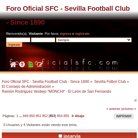
Foro Oficial SFC - Sevilla Football Club
- Since 1890
Bienvenido(a),
Visitante
. Por favor,
ingresa
o
regístrate
.
Foro Oficial SFC - Sevilla Football Club - Since 1890
»
Sevilla Fútbol Club
»
El Consejo de Administración
»
Ramón Rodríguez Verdejo "MONCHI" - El León de San Fernando
« anterior
próximo »
Páginas:
1
...
849
850
851
852
[
853
]
854
855
Ir Abajo
IMPRIMIR
0 Usuarios y 4 Visitantes están viendo este tema.
jocarvia