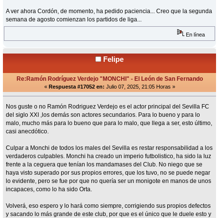
A ver ahora Cordón, de momento, ha pedido paciencia... Creo que la segunda
semana de agosto comienzan los partidos de liga...
En línea
Felipe
Re:Ramón Rodríguez Verdejo "MONCHI" - El León de San Fernando
«
Respuesta #17052 en:
Julio 07, 2025, 21:05 Horas »
Nos guste o no Ramón Rodriguez Verdejo es el actor principal del Sevilla FC
del siglo XXI ,los demás son actores secundarios. Para lo bueno y para lo
malo, mucho más para lo bueno que para lo malo, que llega a ser, esto último,
casi anecdótico.
Culpar a Monchi de todos los males del Sevilla es restar responsabilidad a los
verdaderos culpables. Monchi ha creado un imperio futbolistico, ha sido la luz
frente a la ceguera que tenían los mandamases del Club. No niego que se
haya visto superado por sus propios errores, que los tuvo, no se puede negar
lo evidente, pero se fue por que no quería ser un monigote en manos de unos
incapaces, como lo ha sido Orta.
Volverá, eso espero y lo hará como siempre, corrigiendo sus propios defectos
y sacando lo más grande de este club, por que es el único que le duele esto y