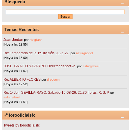
Búsqueda
Temas Recientes
Joan Jordan
por
sivigliano
[
Hoy
a las 19:55]
Re: Temporada de la 1ª División-2026-27.
por
asturgabriel
[
Hoy
a las 18:00]
JOSÉ IGNACIO NAVARRO. Director deportivo.
por
asturgabriel
[
Hoy
a las 17:57]
Re: ALBERTO FLORES
por
drodgom
[
Hoy
a las 17:52]
Re: 1ª Jor.; SEVILLA-RAYO; Sábado-15-08-26; 21,30 horas; R. S. P.
por
asturgabriel
[
Hoy
a las 17:51]
@forooficialsfc
Tweets by forooficialsfc