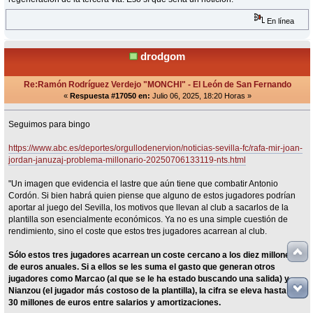
En línea
drodgom
Re:Ramón Rodríguez Verdejo "MONCHI" - El León de San Fernando
«
Respuesta #17050 en:
Julio 06, 2025, 18:20 Horas »
Seguimos para bingo
https://www.abc.es/deportes/orgullodenervion/noticias-sevilla-fc/rafa-mir-joan-
jordan-januzaj-problema-millonario-20250706133119-nts.html
"Un imagen que evidencia el lastre que aún tiene que combatir Antonio
Cordón. Si bien habrá quien piense que alguno de estos jugadores podrían
aportar al juego del Sevilla, los motivos que llevan al club a sacarlos de la
plantilla son esencialmente económicos. Ya no es una simple cuestión de
rendimiento, sino el coste que estos tres jugadores acarrean al club.
Sólo estos tres jugadores acarrean un coste cercano a los diez millones
de euros anuales. Si a ellos se les suma el gasto que generan otros
jugadores como Marcao (al que se le ha estado buscando una salida) y
Nianzou (el jugador más costoso de la plantilla), la cifra se eleva hasta los
30 millones de euros entre salarios y amortizaciones.