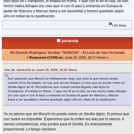
más lejos en Champions, él estaba en Roma. Y que con él en el club, se han
hecho malos fichajes (no creo que ni con él aquí y entrando en Europa el
gasto de Nianzou y Marcao fuera a ser asumible) y hemos quedado algún
año en mitad de la clasificación.
En línea
jocarvia
Re:Ramón Rodríguez Verdejo "MONCHI" - El León de San Fernando
«
Respuesta #17042 en:
Junio 20, 2025, 18:17 Horas »
Cita de: JamesCG en Junio 19, 2025, 18:21 Horas
Aun sabiendo que Monchi es infinitamente mejor que todo lo que hemos tenido
cuando él no ha estado, no hay que ser tan drástico y creer que no puede volver un
Sevilla digno sin él. Recordemos que cuando hemos llegado más lejos en
Champions, él estaba en Roma. Y que con él en el club, se han hecho malos fichajes
(no creo que ni con él aquí y entrando en Europa el gasto de Nianzou y Marcao
fuera a ser asumible) y hemos quedado algún año en mitad de la clasificación.
Yo no pienso que sin Monchi no pueda volver un Sevilla digno. Si pienso que
con Junior es imposible. Esperemos que le corten las alas por lo menos. A
menos competencias, más puntos para el Sevilla. Es inversamente
proporcional. Lo tengo clarísimo.