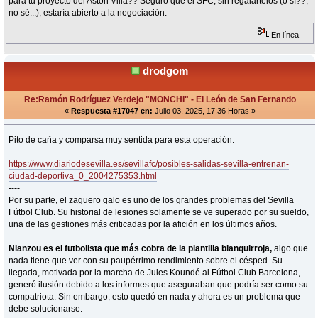
para tu proyecto del Aston Villa?? Seguro que el SFC, sin regalártelos (o sí??,
no sé...), estaría abierto a la negociación.
En línea
drodgom
Re:Ramón Rodríguez Verdejo "MONCHI" - El León de San Fernando
«
Respuesta #17047 en:
Julio 03, 2025, 17:36 Horas »
Pito de caña y comparsa muy sentida para esta operación:
https://www.diariodesevilla.es/sevillafc/posibles-salidas-sevilla-entrenan-
ciudad-deportiva_0_2004275353.html
----
Por su parte, el zaguero galo es uno de los grandes problemas del Sevilla
Fútbol Club. Su historial de lesiones solamente se ve superado por su sueldo,
una de las gestiones más criticadas por la afición en los últimos años.
Nianzou es el futbolista que más cobra de la plantilla blanquirroja,
algo que
nada tiene que ver con su paupérrimo rendimiento sobre el césped. Su
llegada, motivada por la marcha de Jules Koundé al Fútbol Club Barcelona,
generó ilusión debido a los informes que aseguraban que podría ser como su
compatriota. Sin embargo, esto quedó en nada y ahora es un problema que
debe solucionarse.