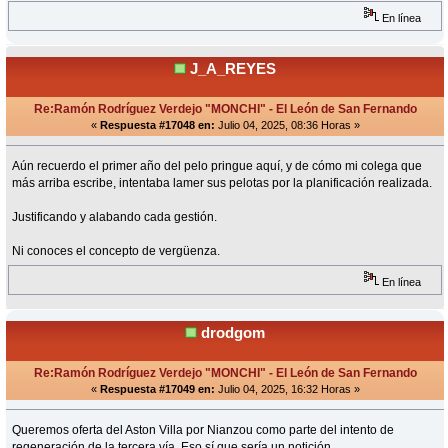
En línea
J_A_REYES
Re:Ramón Rodríguez Verdejo "MONCHI" - El León de San Fernando
«
Respuesta #17048 en:
Julio 04, 2025, 08:36 Horas »
Aún recuerdo el primer año del pelo pringue aquí, y de cómo mi colega que
más arriba escribe, intentaba lamer sus pelotas por la planificación realizada.
Justificando y alabando cada gestión.
Ni conoces el concepto de vergüenza.
En línea
drodgom
Re:Ramón Rodríguez Verdejo "MONCHI" - El León de San Fernando
«
Respuesta #17049 en:
Julio 04, 2025, 16:32 Horas »
Queremos oferta del Aston Villa por Nianzou como parte del intento de
regeneración de la tercera vía. Eso sí que sería un notición.