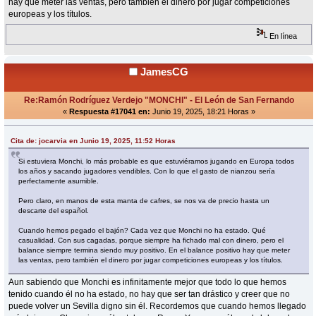
hay que meter las ventas, pero también el dinero por jugar competiciones
europeas y los títulos.
En línea
JamesCG
Re:Ramón Rodríguez Verdejo "MONCHI" - El León de San Fernando
«
Respuesta #17041 en:
Junio 19, 2025, 18:21 Horas »
Cita de: jocarvia en Junio 19, 2025, 11:52 Horas
Si estuviera Monchi, lo más probable es que estuviéramos jugando en Europa todos
los años y sacando jugadores vendibles. Con lo que el gasto de nianzou sería
perfectamente asumible.
Pero claro, en manos de esta manta de cafres, se nos va de precio hasta un
descarte del español.
Cuando hemos pegado el bajón? Cada vez que Monchi no ha estado. Qué
casualidad. Con sus cagadas, porque siempre ha fichado mal con dinero, pero el
balance siempre termina siendo muy positivo. En el balance positivo hay que meter
las ventas, pero también el dinero por jugar competiciones europeas y los títulos.
Aun sabiendo que Monchi es infinitamente mejor que todo lo que hemos
tenido cuando él no ha estado, no hay que ser tan drástico y creer que no
puede volver un Sevilla digno sin él. Recordemos que cuando hemos llegado