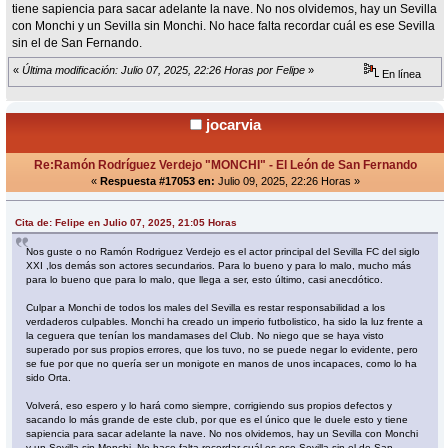
tiene sapiencia para sacar adelante la nave. No nos olvidemos, hay un Sevilla
con Monchi y un Sevilla sin Monchi. No hace falta recordar cuál es ese Sevilla
sin el de San Fernando.
«
Última modificación: Julio 07, 2025, 22:26 Horas por Felipe
»
En línea
jocarvia
Re:Ramón Rodríguez Verdejo "MONCHI" - El León de San Fernando
«
Respuesta #17053 en:
Julio 09, 2025, 22:26 Horas »
Cita de: Felipe en Julio 07, 2025, 21:05 Horas
Nos guste o no Ramón Rodriguez Verdejo es el actor principal del Sevilla FC del siglo
XXI ,los demás son actores secundarios. Para lo bueno y para lo malo, mucho más
para lo bueno que para lo malo, que llega a ser, esto último, casi anecdótico.
Culpar a Monchi de todos los males del Sevilla es restar responsabilidad a los
verdaderos culpables. Monchi ha creado un imperio futbolistico, ha sido la luz frente a
la ceguera que tenían los mandamases del Club. No niego que se haya visto
superado por sus propios errores, que los tuvo, no se puede negar lo evidente, pero
se fue por que no quería ser un monigote en manos de unos incapaces, como lo ha
sido Orta.
Volverá, eso espero y lo hará como siempre, corrigiendo sus propios defectos y
sacando lo más grande de este club, por que es el único que le duele esto y tiene
sapiencia para sacar adelante la nave. No nos olvidemos, hay un Sevilla con Monchi
y un Sevilla sin Monchi. No hace falta recordar cuál es ese Sevilla sin el de San