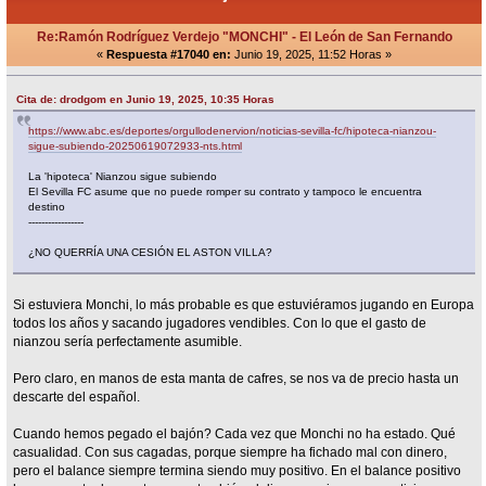
Re:Ramón Rodríguez Verdejo "MONCHI" - El León de San Fernando
«
Respuesta #17040 en:
Junio 19, 2025, 11:52 Horas »
Cita de: drodgom en Junio 19, 2025, 10:35 Horas
https://www.abc.es/deportes/orgullodenervion/noticias-sevilla-fc/hipoteca-nianzou-
sigue-subiendo-20250619072933-nts.html
La 'hipoteca' Nianzou sigue subiendo
El Sevilla FC asume que no puede romper su contrato y tampoco le encuentra
destino
-----------------
¿NO QUERRÍA UNA CESIÓN EL ASTON VILLA?
Si estuviera Monchi, lo más probable es que estuviéramos jugando en Europa
todos los años y sacando jugadores vendibles. Con lo que el gasto de
nianzou sería perfectamente asumible.
Pero claro, en manos de esta manta de cafres, se nos va de precio hasta un
descarte del español.
Cuando hemos pegado el bajón? Cada vez que Monchi no ha estado. Qué
casualidad. Con sus cagadas, porque siempre ha fichado mal con dinero,
pero el balance siempre termina siendo muy positivo. En el balance positivo