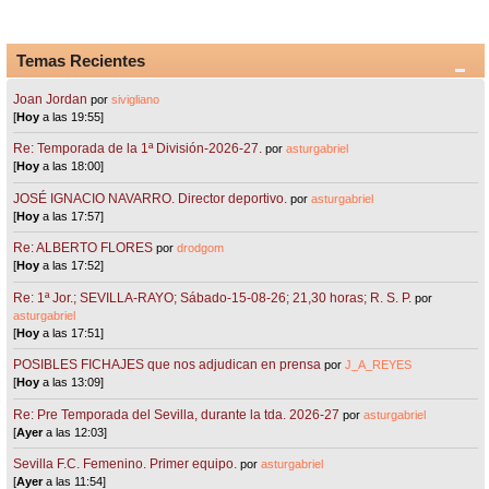
Temas Recientes
Joan Jordan
por
sivigliano
[
Hoy
a las 19:55]
Re: Temporada de la 1ª División-2026-27.
por
asturgabriel
[
Hoy
a las 18:00]
JOSÉ IGNACIO NAVARRO. Director deportivo.
por
asturgabriel
[
Hoy
a las 17:57]
Re: ALBERTO FLORES
por
drodgom
[
Hoy
a las 17:52]
Re: 1ª Jor.; SEVILLA-RAYO; Sábado-15-08-26; 21,30 horas; R. S. P.
por
asturgabriel
[
Hoy
a las 17:51]
POSIBLES FICHAJES que nos adjudican en prensa
por
J_A_REYES
[
Hoy
a las 13:09]
Re: Pre Temporada del Sevilla, durante la tda. 2026-27
por
asturgabriel
[
Ayer
a las 12:03]
Sevilla F.C. Femenino. Primer equipo.
por
asturgabriel
[
Ayer
a las 11:54]