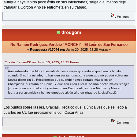
aunque haya tenido poco éxito en sus intenciones) salga o al menos deje
trabajar a Cordón y no se entrometa en su trabajo.
En línea
drodgom
Re:Ramón Rodríguez Verdejo "MONCHI" - El León de San Fernando
«
Respuesta #17044 en:
Junio 20, 2025, 23:28 Horas »
Cita de: JamesCG en Junio 19, 2025, 18:21 Horas
Aun sabiendo que Monchi es infinitamente mejor que todo lo que hemos tenido
cuando él no ha estado, no hay que ser tan drástico y creer que no puede volver un
Sevilla digno sin él. Recordemos que cuando hemos llegado más lejos en
Champions, él estaba en Roma. Y que con él en el club, se han hecho malos fichajes
(no creo que ni con él aquí y entrando en Europa el gasto de Nianzou y Marcao
fuera a ser asumible) y hemos quedado algún año en mitad de la clasificación.
Los puntos sobre las íes. Gracias. Recalco que la única vez que se llegó a
cuartos en CL fue precisamente con Óscar Arias.
En línea