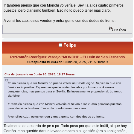
Y también pienso que con Monchi volvería el Sevilla a los cuatro primeros
puestos, pero clarísimo también. Eso no lo puedo tener más claro.
A ver si los cab.. estos venden y entra gente con dos dedos de frente.
En línea
Felipe
Re:Ramón Rodríguez Verdejo "MONCHI" - El León de San Fernando
«
Respuesta #17043 en:
Junio 20, 2025, 21:15 Horas »
Cita de: jocarvia en Junio 20, 2025, 18:17 Horas
Yo no pienso que sin Monchi no pueda volver un Sevilla digno. Si pienso que con
Junior es imposible. Esperemos que le corten las alas por lo menos. A menos
competencias, más puntos para el Sevilla. Es inversamente proporcional. Lo tengo
clarísimo.
Y también pienso que con Monchi volvería el Sevilla a los cuatro primeros puestos,
pero clarísimo también. Eso no lo puedo tener más claro.
A ver si los cab.. estos venden y entra gente con dos dedos de frente.
Totalmente de acuerdo de pe a pa. Todo pasa por que este inútil, al que hoy
Cordón le ha querido dar un lavado de cara a su gestión (era su obligación,