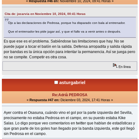
«
Respuesta #46 en:
Noviembre 10, 2024, 09:41 Horas »
Cita de: jocarvia en Noviembre 10, 2024, 00:41 Horas
Ojo a las declaraciones de Pedrosa, porque ha disparado con bala al entrenador.
Que el entrenador les pide jugar así, y que el fallo va a venir antes o después.
Es que ese es el problema. Sabiéndose las limitaciones que hay. No se
puede jugar a tocar el balón en la salida. Defensa arropadita y salida rápida
por bandas es la única opción para intentar la permanencia. Así se juega pero
no se compite. Competir es otra cosa.
En línea
asturgabriel
Re:Adrià PEDROSA
«
Respuesta #47 en:
Diciembre 03, 2024, 17:41 Horas »
Ayer contra el Osasuna, cuándo vino el gol por la parte izquierda del Sevilla,
precisamente no estaba Pedrosa en el campo, en su puesto estaba Kike
Salas. Lo digo porque veo comentarios en twitter que hablan de estadísticas y
que gran parte de los goles han llegado por la banda izquierda, este gol llegó
sin Pedrosa en el campo.