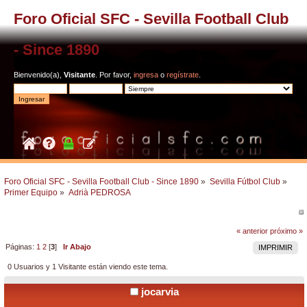
Foro Oficial SFC - Sevilla Football Club
- Since 1890
Bienvenido(a),
Visitante
. Por favor,
ingresa
o
regístrate
.
Foro Oficial SFC - Sevilla Football Club - Since 1890
»
Sevilla Fútbol Club
»
Primer Equipo
»
Adrià PEDROSA
« anterior
próximo »
Páginas:
1
2
[
3
]
Ir Abajo
IMPRIMIR
0 Usuarios y 1 Visitante están viendo este tema.
jocarvia