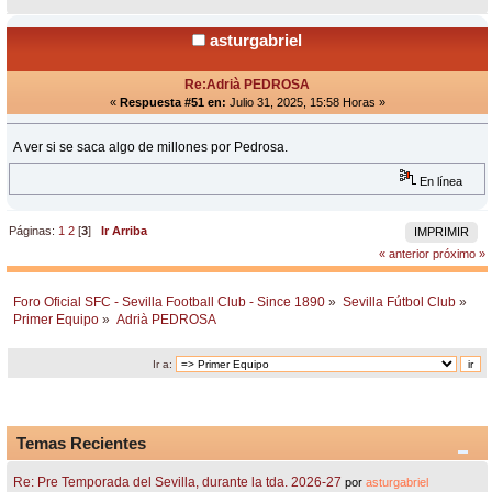
asturgabriel
Re:Adrià PEDROSA
«
Respuesta #51 en:
Julio 31, 2025, 15:58 Horas »
A ver si se saca algo de millones por Pedrosa.
En línea
Páginas:
1
2
[
3
]
Ir Arriba
IMPRIMIR
« anterior
próximo »
Foro Oficial SFC - Sevilla Football Club - Since 1890
»
Sevilla Fútbol Club
»
Primer Equipo
»
Adrià PEDROSA
Ir a:
Temas Recientes
Re: Pre Temporada del Sevilla, durante la tda. 2026-27
por
asturgabriel