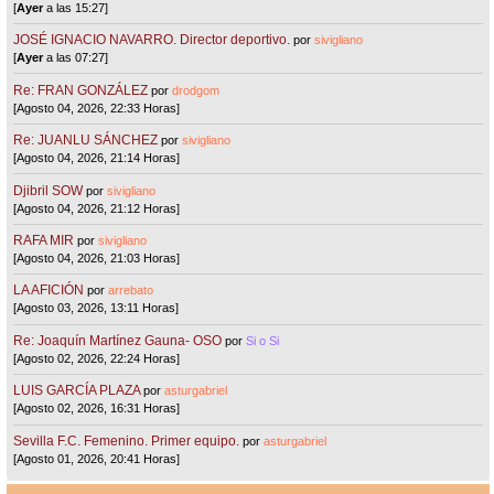
[
Ayer
a las 15:27]
JOSÉ IGNACIO NAVARRO. Director deportivo.
por
sivigliano
[
Ayer
a las 07:27]
Re: FRAN GONZÁLEZ
por
drodgom
[Agosto 04, 2026, 22:33 Horas]
Re: JUANLU SÁNCHEZ
por
sivigliano
[Agosto 04, 2026, 21:14 Horas]
Djibril SOW
por
sivigliano
[Agosto 04, 2026, 21:12 Horas]
RAFA MIR
por
sivigliano
[Agosto 04, 2026, 21:03 Horas]
LA AFICIÓN
por
arrebato
[Agosto 03, 2026, 13:11 Horas]
Re: Joaquín Martínez Gauna- OSO
por
Si o Si
[Agosto 02, 2026, 22:24 Horas]
LUIS GARCÍA PLAZA
por
asturgabriel
[Agosto 02, 2026, 16:31 Horas]
Sevilla F.C. Femenino. Primer equipo.
por
asturgabriel
[Agosto 01, 2026, 20:41 Horas]