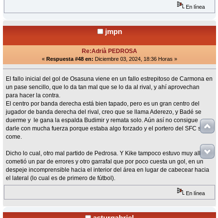
En línea
jmpn
Re:Adrià PEDROSA
«
Respuesta #48 en:
Diciembre 03, 2024, 18:36 Horas »
El fallo inicial del gol de Osasuna viene en un fallo estrepitoso de Carmona en
un pase sencillo, que lo da tan mal que se lo da al rival, y ahí aprovechan
para hacer la contra.
El centro por banda derecha está bien tapado, pero es un gran centro del
jugador de banda derecha del rival, creo que se llama Aderezo, y Badé se
duerme y le gana la espalda Budimir y remata solo. Aún así no consigue
darle con mucha fuerza porque estaba algo forzado y el portero del SFC se la
come.
Dicho lo cual, otro mal partido de Pedrosa. Y Kike tampoco estuvo muy allá,
cometió un par de errores y otro garrafal que por poco cuesta un gol, en un
despeje incomprensible hacia el interior del área en lugar de cabecear hacia
el lateral (lo cual es de primero de fútbol).
En línea
asturgabriel