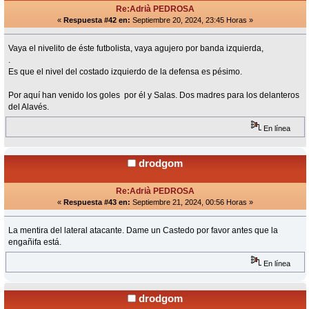
Re:Adrià PEDROSA
«
Respuesta #42 en:
Septiembre 20, 2024, 23:45 Horas »
Vaya el nivelito de éste futbolista, vaya agujero por banda izquierda,
.
Es que el nivel del costado izquierdo de la defensa es pésimo.
Por aquí han venido los goles por él y Salas. Dos madres para los delanteros
del Alavés.
En línea
drodgom
Re:Adrià PEDROSA
«
Respuesta #43 en:
Septiembre 21, 2024, 00:56 Horas »
La mentira del lateral atacante. Dame un Castedo por favor antes que la
engañifa está.
En línea
drodgom