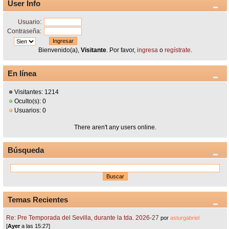
User Info
Usuario:
Contraseña:
Bienvenido(a),
Visitante
. Por favor,
ingresa
o
regístrate
.
En línea
Visitantes: 1214
Oculto(s): 0
Usuarios: 0
There aren't any users online.
Búsqueda
Temas Recientes
Re: Pre Temporada del Sevilla, durante la tda. 2026-27
por
asturgabriel
[
Ayer
a las 15:27]