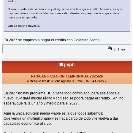
2027.
O sea, queda este verano aún y el siguiente con la soga al cuello. Además, es que
hay contratos como el de Nianzou que están diseñados para que la soga apriete
más cada temporada.
Queda mucha travesía.
En 2027 se empieza a pagar el crédito con Goldman Sachs.
En línea
jmpn
Re:PLANIFICACIÓN TEMPORADA 2025/26
«
Respuesta #166 en:
Agosto 06, 2025, 07:54 Horas »
En 2027 no hay problema, Jr. lo tiene todo controlado, para esa época el
nuevo RSP dará mucho rédito y con eso se podrá pagar el crédito... Ah, no,
espera, que falta un año y medio para el 2027...
Aquí la única solución media viable es la que todos sabemos:
Que venga un multimillonario y se haga cargo de todo y le vuelva a dar
capacidad económica al club.