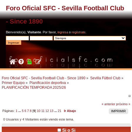
Foro Oficial SFC - Sevilla Football Club
- Since 1890
Bienvenido(a),
Visitante
. Por favor,
ingresa
o
regístrate
.
Foro Oficial SFC - Sevilla Football Club - Since 1890
»
Sevilla Fútbol Club
»
Primer Equipo
»
Planificación deportiva
»
PLANIFICACIÓN TEMPORADA 2025/26
« anterior
próximo »
Páginas:
1
...
5
6
7
8
[
9
]
10
11
12
13
...
21
Ir Abajo
IMPRIMIR
0 Usuarios y 4 Visitantes están viendo este tema.
Si o Si