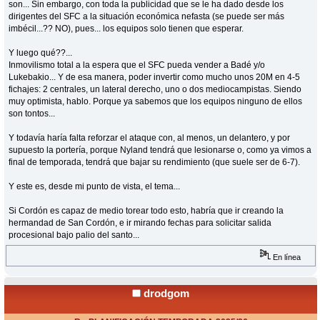
son... Sin embargo, con toda la publicidad que se le ha dado desde los
dirigentes del SFC a la situación económica nefasta (se puede ser más
imbécil...?? NO), pues... los equipos solo tienen que esperar.
Y luego qué??...
Inmovilismo total a la espera que el SFC pueda vender a Badé y/o
Lukebakio... Y de esa manera, poder invertir como mucho unos 20M en 4-5
fichajes: 2 centrales, un lateral derecho, uno o dos mediocampistas. Siendo
muy optimista, hablo. Porque ya sabemos que los equipos ninguno de ellos
son tontos...
Y todavía haría falta reforzar el ataque con, al menos, un delantero, y por
supuesto la portería, porque Nyland tendrá que lesionarse o, como ya vimos a
final de temporada, tendrá que bajar su rendimiento (que suele ser de 6-7).
Y este es, desde mi punto de vista, el tema...
Si Cordón es capaz de medio torear todo esto, habría que ir creando la
hermandad de San Cordón, e ir mirando fechas para solicitar salida
procesional bajo palio del santo...
En línea
drodgom