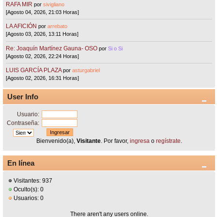
RAFA MIR
por
sivigliano
[Agosto 04, 2026, 21:03 Horas]
LA AFICIÓN
por
arrebato
[Agosto 03, 2026, 13:11 Horas]
Re: Joaquín Martínez Gauna- OSO
por
Si o Si
[Agosto 02, 2026, 22:24 Horas]
LUIS GARCÍA PLAZA
por
asturgabriel
[Agosto 02, 2026, 16:31 Horas]
User Info
Usuario:
Contraseña:
Bienvenido(a),
Visitante
. Por favor,
ingresa
o
regístrate
.
En línea
Visitantes: 937
Oculto(s): 0
Usuarios: 0
There aren't any users online.