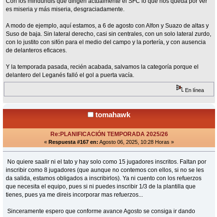
Con los mindundis que dirigen actualmente el SFC lo que nos queda por ver
es miseria y más miseria, desgraciadamente.
A modo de ejemplo, aquí estamos, a 6 de agosto con Alfon y Suazo de altas y
Suso de baja. Sin lateral derecho, casi sin centrales, con un solo lateral zurdo,
con lo justito con sifón para el medio del campo y la portería, y con ausencia
de delanteros eficaces.
Y la temporada pasada, recién acabada, salvamos la categoría porque el
delantero del Leganés falló el gol a puerta vacía.
En línea
tomahawk
Re:PLANIFICACIÓN TEMPORADA 2025/26
«
Respuesta #167 en:
Agosto 06, 2025, 10:28 Horas »
No quiere saalir ni el tato y hay solo como 15 jugadores inscritos. Faltan por
inscribir como 8 jugadores (que aunque no contemos con ellos, si no se les
da salida, estamos obligados a inscribirlos). Ya ni cuento con los refuerzos
que necesita el equipo, pues si ni puedes inscribir 1/3 de la plantilla que
tienes, pues ya me direis incorporar mas refuerzos...
Sinceramente espero que conforme avance Agosto se consiga ir dando