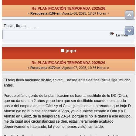
Re:PLANIFICACIÓN TEMPORADA 2025/26
«
Respuesta #169 en:
Agosto 06, 2025, 17:07 Horas »
Tic tac, tic tac.............
En línea
jmpn
Re:PLANIFICACIÓN TEMPORADA 2025/26
«
Respuesta #170 en:
Agosto 07, 2025, 10:36 Horas »
El reloj lleva haciendo tic-tac, tic-tac,... desde antes de finalizar la liga, mucho
antes.
Porque el fallo gordo de la planificación es traer al sustituto de tu DD (Orta),
que no da una en 2 años y que tuvo que ser destituido cuando no se pudo
pasar del empate ante el Cádiz y el Celta, junto con el entrenador que trajo D.
Alonso (yo no hubiese esperado a Vigo, yo lo hubiese echado a Orta y a D.
Alonso en Cádiz, de la temporada 23-24, porque si no le ganas a ese equipo,
me da igual qué circunstancias se den, estás literalmente acabado
deportivamente hablando, tal y como hemos visto), tan tarde.