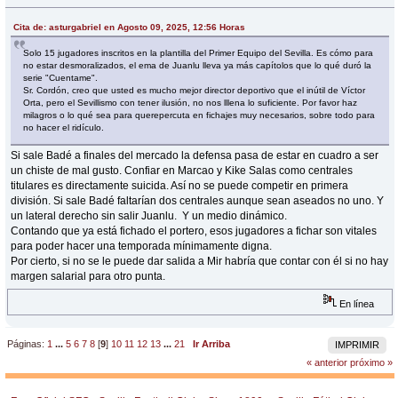
Cita de: asturgabriel en Agosto 09, 2025, 12:56 Horas
Solo 15 jugadores inscritos en la plantilla del Primer Equipo del Sevilla. Es cómo para
no estar desmoralizados, el ema de Juanlu lleva ya más capítolos que lo qué duró la
serie "Cuentame".
Sr. Cordón, creo que usted es mucho mejor director deportivo que el inútil de Víctor
Orta, pero el Sevillismo con tener ilusión, no nos lllena lo suficiente. Por favor haz
milagros o lo qué sea para querepercuta en fichajes muy necesarios, sobre todo para
no hacer el ridículo.
Si sale Badé a finales del mercado la defensa pasa de estar en cuadro a ser
un chiste de mal gusto. Confiar en Marcao y Kike Salas como centrales
titulares es directamente suicida. Así no se puede competir en primera
división. Si sale Badé faltarían dos centrales aunque sean aseados no uno. Y
un lateral derecho sin salir Juanlu. Y un medio dinámico.
Contando que ya está fichado el portero, esos jugadores a fichar son vitales
para poder hacer una temporada mínimamente digna.
Por cierto, si no se le puede dar salida a Mir habría que contar con él si no hay
margen salarial para otro punta.
En línea
Páginas:
1
...
5
6
7
8
[
9
]
10
11
12
13
...
21
Ir Arriba
IMPRIMIR
« anterior
próximo »