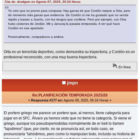
Cita de: drodgom en Agosto 07, 2025, 20:24 Horas
Yo creo que es pronto para comparar. Hay ganas de que Cordón mejore a Orta, pero
de momento más ganas que evidencia. De Cordón sí me ha gustado que no venda
rápido y barato a Juanlu, con los riesgos que conlleve. Pero por ejemplo, con Orta
hubo cesiones de Jordán, Mir y Januzaj la pasada temporada. A ver qué hace
Cordón en ese apartado.
Personalmente, compadezco a ambos.
Orta es un terrorista deportivo, como demuestra su trayectoria, y Cordón es un
profesional reconocido, con una muy buena trayectoria.
En línea
jmpn
Re:PLANIFICACIÓN TEMPORADA 2025/26
«
Respuesta #177 en:
Agosto 08, 2025, 06:16 Horas »
El portero griego me parece un portero que, al menos, tiene categoría para
jugar en el SFC. Álvaro ya hemos visto que no tiene la categoría. Si viene el
griego, aunque los pseudoperiodistas normalmente de er beti lo llamen
"lajodimos" (que, por cierto, no se pronuncia así, en todo caso, se
pronunciaría "lahódimos, pero como lo manipulan todo, incluido su historia de