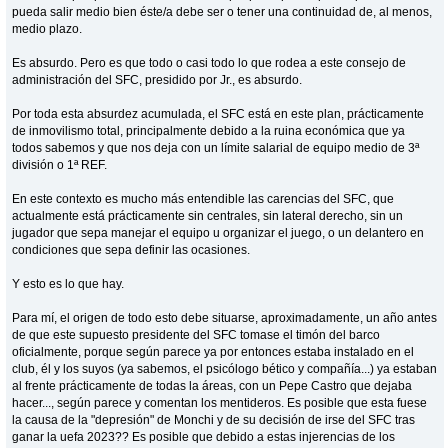
pueda salir medio bien éste/a debe ser o tener una continuidad de, al menos,
medio plazo.
Es absurdo. Pero es que todo o casi todo lo que rodea a este consejo de
administración del SFC, presidido por Jr., es absurdo.
Por toda esta absurdez acumulada, el SFC está en este plan, prácticamente
de inmovilismo total, principalmente debido a la ruina económica que ya
todos sabemos y que nos deja con un límite salarial de equipo medio de 3ª
división o 1ª REF.
En este contexto es mucho más entendible las carencias del SFC, que
actualmente está prácticamente sin centrales, sin lateral derecho, sin un
jugador que sepa manejar el equipo u organizar el juego, o un delantero en
condiciones que sepa definir las ocasiones.
Y esto es lo que hay.
Para mí, el origen de todo esto debe situarse, aproximadamente, un año antes
de que este supuesto presidente del SFC tomase el timón del barco
oficialmente, porque según parece ya por entonces estaba instalado en el
club, él y los suyos (ya sabemos, el psicólogo bético y compañía...) ya estaban
al frente prácticamente de todas la áreas, con un Pepe Castro que dejaba
hacer..., según parece y comentan los mentideros. Es posible que esta fuese
la causa de la "depresión" de Monchi y de su decisión de irse del SFC tras
ganar la uefa 2023?? Es posible que debido a estas injerencias de los