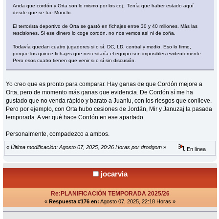
Anda que cordón y Orta son lo mismo por los coj.. Tenía que haber estado aquí
desde que se fue Monchi.
El terrorista deportivo de Orta se gastó en fichajes entre 30 y 40 millones. Más las
rescisiones. Si ese dinero lo coge cordón, no nos vemos así ni de coña.
Todavía quedan cuatro jugadores si o sí. DC, LD, central y medio. Eso lo firmo,
porque los quince fichajes que necesitaría el equipo son imposibles evidentemente.
Pero esos cuatro tienen que venir si o sí sin discusión.
Yo creo que es pronto para comparar. Hay ganas de que Cordón mejore a
Orta, pero de momento más ganas que evidencia. De Cordón sí me ha
gustado que no venda rápido y barato a Juanlu, con los riesgos que conlleve.
Pero por ejemplo, con Orta hubo cesiones de Jordán, Mir y Januzaj la pasada
temporada. A ver qué hace Cordón en ese apartado.
Personalmente, compadezco a ambos.
«
Última modificación: Agosto 07, 2025, 20:26 Horas por drodgom
»
En línea
jocarvia
Re:PLANIFICACIÓN TEMPORADA 2025/26
«
Respuesta #176 en:
Agosto 07, 2025, 22:18 Horas »