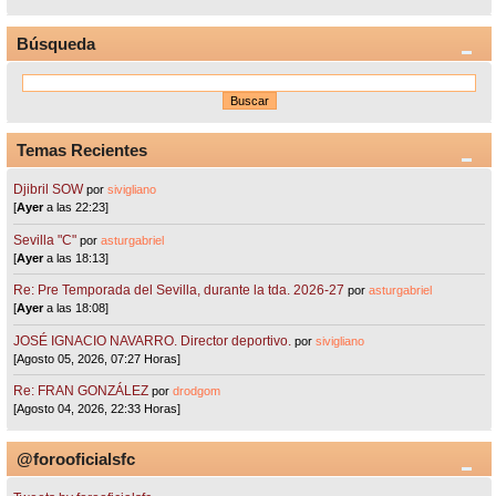
Búsqueda
Temas Recientes
Djibril SOW
por
sivigliano
[
Ayer
a las 22:23]
Sevilla "C"
por
asturgabriel
[
Ayer
a las 18:13]
Re: Pre Temporada del Sevilla, durante la tda. 2026-27
por
asturgabriel
[
Ayer
a las 18:08]
JOSÉ IGNACIO NAVARRO. Director deportivo.
por
sivigliano
[Agosto 05, 2026, 07:27 Horas]
Re: FRAN GONZÁLEZ
por
drodgom
[Agosto 04, 2026, 22:33 Horas]
@forooficialsfc