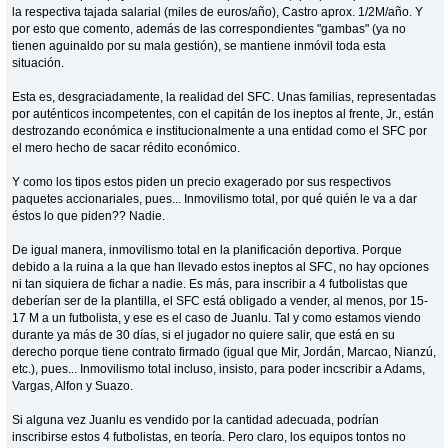
la respectiva tajada salarial (miles de euros/año), Castro aprox. 1/2M/año. Y
por esto que comento, además de las correspondientes "gambas" (ya no
tienen aguinaldo por su mala gestión), se mantiene inmóvil toda esta
situación.
Esta es, desgraciadamente, la realidad del SFC. Unas familias, representadas
por auténticos incompetentes, con el capitán de los ineptos al frente, Jr., están
destrozando económica e institucionalmente a una entidad como el SFC por
el mero hecho de sacar rédito económico.
Y como los tipos estos piden un precio exagerado por sus respectivos
paquetes accionariales, pues... Inmovilismo total, por qué quién le va a dar
éstos lo que piden?? Nadie.
De igual manera, inmovilismo total en la planificación deportiva. Porque
debido a la ruina a la que han llevado estos ineptos al SFC, no hay opciones
ni tan siquiera de fichar a nadie. Es más, para inscribir a 4 futbolistas que
deberían ser de la plantilla, el SFC está obligado a vender, al menos, por 15-
17 M a un futbolista, y ese es el caso de Juanlu. Tal y como estamos viendo
durante ya más de 30 días, si el jugador no quiere salir, que está en su
derecho porque tiene contrato firmado (igual que Mir, Jordán, Marcao, Nianzú,
etc.), pues... Inmovilismo total incluso, insisto, para poder incscribir a Adams,
Vargas, Alfon y Suazo.
Si alguna vez Juanlu es vendido por la cantidad adecuada, podrían
inscribirse estos 4 futbolistas, en teoría. Pero claro, los equipos tontos no