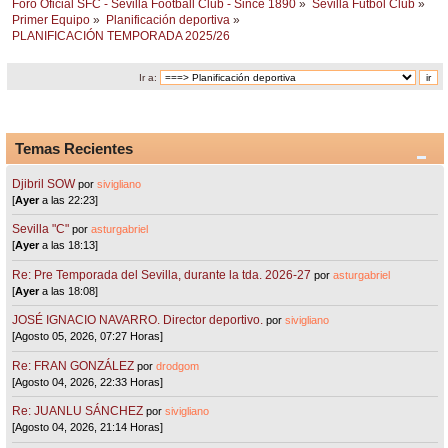
Foro Oficial SFC - Sevilla Football Club - Since 1890
»
Sevilla Fútbol Club
»
Primer Equipo
»
Planificación deportiva
»
PLANIFICACIÓN TEMPORADA 2025/26
Ir a:
Temas Recientes
Djibril SOW
por
sivigliano
[
Ayer
a las 22:23]
Sevilla "C"
por
asturgabriel
[
Ayer
a las 18:13]
Re: Pre Temporada del Sevilla, durante la tda. 2026-27
por
asturgabriel
[
Ayer
a las 18:08]
JOSÉ IGNACIO NAVARRO. Director deportivo.
por
sivigliano
[Agosto 05, 2026, 07:27 Horas]
Re: FRAN GONZÁLEZ
por
drodgom
[Agosto 04, 2026, 22:33 Horas]
Re: JUANLU SÁNCHEZ
por
sivigliano
[Agosto 04, 2026, 21:14 Horas]