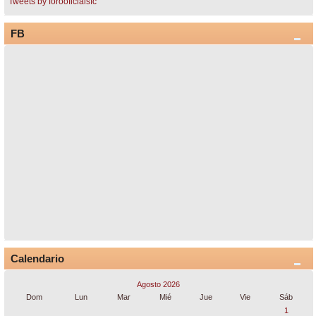
Tweets by forooficialsfc
FB
Calendario
Agosto 2026
Dom
Lun
Mar
Mié
Jue
Vie
Sáb
1