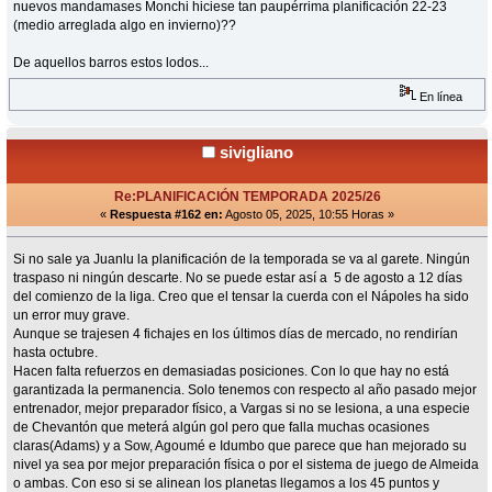
nuevos mandamases Monchi hiciese tan paupérrima planificación 22-23
(medio arreglada algo en invierno)??
De aquellos barros estos lodos...
En línea
sivigliano
Re:PLANIFICACIÓN TEMPORADA 2025/26
«
Respuesta #162 en:
Agosto 05, 2025, 10:55 Horas »
Si no sale ya Juanlu la planificación de la temporada se va al garete. Ningún
traspaso ni ningún descarte. No se puede estar así a 5 de agosto a 12 días
del comienzo de la liga. Creo que el tensar la cuerda con el Nápoles ha sido
un error muy grave.
Aunque se trajesen 4 fichajes en los últimos días de mercado, no rendirían
hasta octubre.
Hacen falta refuerzos en demasiadas posiciones. Con lo que hay no está
garantizada la permanencia. Solo tenemos con respecto al año pasado mejor
entrenador, mejor preparador físico, a Vargas si no se lesiona, a una especie
de Chevantón que meterá algún gol pero que falla muchas ocasiones
claras(Adams) y a Sow, Agoumé e Idumbo que parece que han mejorado su
nivel ya sea por mejor preparación física o por el sistema de juego de Almeida
o ambas. Con eso si se alinean los planetas llegamos a los 45 puntos y