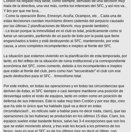
Cordón ha llegado muy tarde, como siempre, derivado de una decisión muy
mala de la directiva, una vez más, contra los intereses del SFC, y así nos va...
Y tiro por que me toca...
- Como la operación Bono, Ennesyri, Acuña, Ocampos, etc... Cada una de
estas decisiones cuestan muchísimo dinero (además del perjuicio causado
por las últimas 2 planificaciones de Monchi, muy grande también).
- Le tocan porque la inmovilidad en el club es total, prácticamente como si
fuese un secuestro, partiendo de un pacto de todo por la pasta que tiene
enganchados a todos y está destruyendo al SFC, manteniendo, por esta
causa, a unos completos incompetentes e ineptos al frente del SFC.
La situación que estamos viviendo en la planificación de esta temporada, por
tanto, es fiel reflejo de la situación de ruina institucional y la correspondiente
económica del SFC, como comento, debido a los incompetentes e ineptos
que están al frente del club, pero como han "secuestrado" el club con ese
pacto destructivo para el SFC... Inmovilismo total.
Por este motivo, en todas las operaciones y en todas las circunstancias que
deriven de éstas, el SFC siempre o casi siempre mantiene una posición de
desventaja sobre el resto de equipos, tanto en orden como en posición de
defensa de sus intereses. Esto lo sabe muy bien Cordón y por eso dijo, creo
que ha sido lo único que ha hablado (qué va a decir en estas
circunstancias!!.., es ridículo salir a hablar para no decir nada, claro), que las
operaciones (si las hubiese) se producirán en los últimos 15 días. Claro, los
equipos suelen estar bastante tiesos, salvo las 3-4 excepciones que son los
que se están moviendo ahora, y tras esto les tocará a los primeros de los
tiesos, pero es que el SFC es de los últimos (por no decir el último, con