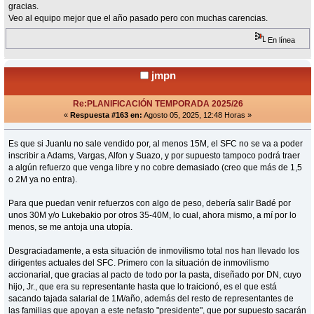
gracias.
Veo al equipo mejor que el año pasado pero con muchas carencias.
En línea
jmpn
Re:PLANIFICACIÓN TEMPORADA 2025/26
«
Respuesta #163 en:
Agosto 05, 2025, 12:48 Horas »
Es que si Juanlu no sale vendido por, al menos 15M, el SFC no se va a poder
inscribir a Adams, Vargas, Alfon y Suazo, y por supuesto tampoco podrá traer
a algún refuerzo que venga libre y no cobre demasiado (creo que más de 1,5
o 2M ya no entra).
Para que puedan venir refuerzos con algo de peso, debería salir Badé por
unos 30M y/o Lukebakio por otros 35-40M, lo cual, ahora mismo, a mí por lo
menos, se me antoja una utopía.
Desgraciadamente, a esta situación de inmovilismo total nos han llevado los
dirigentes actuales del SFC. Primero con la situación de inmovilismo
accionarial, que gracias al pacto de todo por la pasta, diseñado por DN, cuyo
hijo, Jr., que era su representante hasta que lo traicionó, es el que está
sacando tajada salarial de 1M/año, además del resto de representantes de
las familias que apoyan a este nefasto "presidente", que por supuesto sacarán