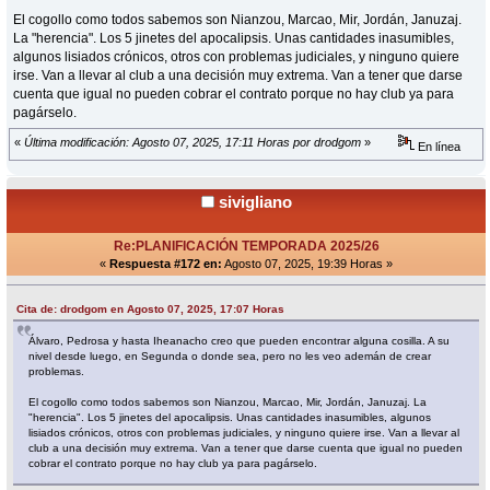
El cogollo como todos sabemos son Nianzou, Marcao, Mir, Jordán, Januzaj.
La "herencia". Los 5 jinetes del apocalipsis. Unas cantidades inasumibles,
algunos lisiados crónicos, otros con problemas judiciales, y ninguno quiere
irse. Van a llevar al club a una decisión muy extrema. Van a tener que darse
cuenta que igual no pueden cobrar el contrato porque no hay club ya para
pagárselo.
«
Última modificación: Agosto 07, 2025, 17:11 Horas por drodgom
»
En línea
sivigliano
Re:PLANIFICACIÓN TEMPORADA 2025/26
«
Respuesta #172 en:
Agosto 07, 2025, 19:39 Horas »
Cita de: drodgom en Agosto 07, 2025, 17:07 Horas
Álvaro, Pedrosa y hasta Iheanacho creo que pueden encontrar alguna cosilla. A su
nivel desde luego, en Segunda o donde sea, pero no les veo ademán de crear
problemas.
El cogollo como todos sabemos son Nianzou, Marcao, Mir, Jordán, Januzaj. La
"herencia". Los 5 jinetes del apocalipsis. Unas cantidades inasumibles, algunos
lisiados crónicos, otros con problemas judiciales, y ninguno quiere irse. Van a llevar al
club a una decisión muy extrema. Van a tener que darse cuenta que igual no pueden
cobrar el contrato porque no hay club ya para pagárselo.