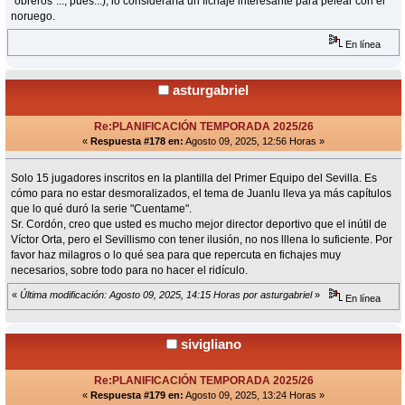
"obreros"..., pues...), lo consideraría un fichaje interesante para pelear con el
noruego.
En línea
asturgabriel
Re:PLANIFICACIÓN TEMPORADA 2025/26
«
Respuesta #178 en:
Agosto 09, 2025, 12:56 Horas »
Solo 15 jugadores inscritos en la plantilla del Primer Equipo del Sevilla. Es
cómo para no estar desmoralizados, el tema de Juanlu lleva ya más capítulos
que lo qué duró la serie "Cuentame".
Sr. Cordón, creo que usted es mucho mejor director deportivo que el inútil de
Víctor Orta, pero el Sevillismo con tener ilusión, no nos lllena lo suficiente. Por
favor haz milagros o lo qué sea para que repercuta en fichajes muy
necesarios, sobre todo para no hacer el ridículo.
«
Última modificación: Agosto 09, 2025, 14:15 Horas por asturgabriel
»
En línea
sivigliano
Re:PLANIFICACIÓN TEMPORADA 2025/26
«
Respuesta #179 en:
Agosto 09, 2025, 13:24 Horas »