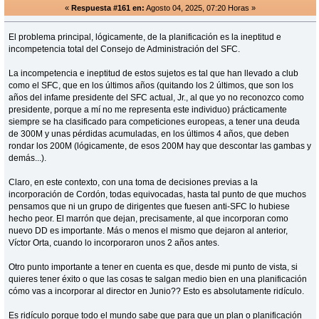
«
Respuesta #161 en:
Agosto 04, 2025, 07:20 Horas »
El problema principal, lógicamente, de la planificación es la ineptitud e
incompetencia total del Consejo de Administración del SFC.
La incompetencia e ineptitud de estos sujetos es tal que han llevado a club
como el SFC, que en los últimos años (quitando los 2 últimos, que son los
años del infame presidente del SFC actual, Jr., al que yo no reconozco como
presidente, porque a mí no me representa este individuo) prácticamente
siempre se ha clasificado para competiciones europeas, a tener una deuda
de 300M y unas pérdidas acumuladas, en los últimos 4 años, que deben
rondar los 200M (lógicamente, de esos 200M hay que descontar las gambas y
demás...).
Claro, en este contexto, con una toma de decisiones previas a la
incorporación de Cordón, todas equivocadas, hasta tal punto de que muchos
pensamos que ni un grupo de dirigentes que fuesen anti-SFC lo hubiese
hecho peor. El marrón que dejan, precisamente, al que incorporan como
nuevo DD es importante. Más o menos el mismo que dejaron al anterior,
Víctor Orta, cuando lo incorporaron unos 2 años antes.
Otro punto importante a tener en cuenta es que, desde mi punto de vista, si
quieres tener éxito o que las cosas te salgan medio bien en una planificación
cómo vas a incorporar al director en Junio?? Esto es absolutamente ridículo.
Es ridículo porque todo el mundo sabe que para que un plan o planificación