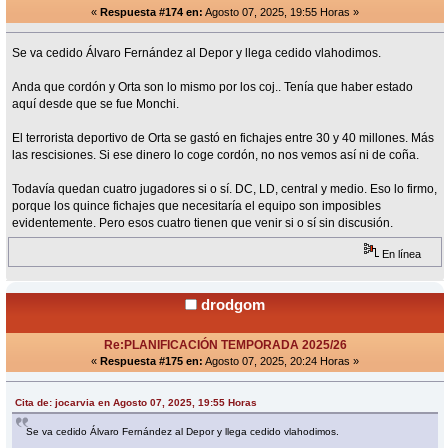
«
Respuesta #174 en:
Agosto 07, 2025, 19:55 Horas »
Se va cedido Álvaro Fernández al Depor y llega cedido vlahodimos.
Anda que cordón y Orta son lo mismo por los coj.. Tenía que haber estado
aquí desde que se fue Monchi.
El terrorista deportivo de Orta se gastó en fichajes entre 30 y 40 millones. Más
las rescisiones. Si ese dinero lo coge cordón, no nos vemos así ni de coña.
Todavía quedan cuatro jugadores si o sí. DC, LD, central y medio. Eso lo firmo,
porque los quince fichajes que necesitaría el equipo son imposibles
evidentemente. Pero esos cuatro tienen que venir si o sí sin discusión.
En línea
drodgom
Re:PLANIFICACIÓN TEMPORADA 2025/26
«
Respuesta #175 en:
Agosto 07, 2025, 20:24 Horas »
Cita de: jocarvia en Agosto 07, 2025, 19:55 Horas
Se va cedido Álvaro Fernández al Depor y llega cedido vlahodimos.