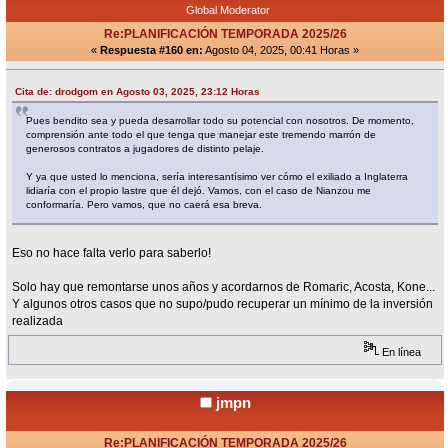
Global Moderator
Re:PLANIFICACIÓN TEMPORADA 2025/26
«
Respuesta #160 en:
Agosto 04, 2025, 00:41 Horas »
Cita de: drodgom en Agosto 03, 2025, 23:12 Horas
Pues bendito sea y pueda desarrollar todo su potencial con nosotros. De momento,
comprensión ante todo el que tenga que manejar este tremendo marrón de
generosos contratos a jugadores de distinto pelaje.
Y ya que usted lo menciona, sería interesantísimo ver cómo el exiliado a Inglaterra
lidiaría con el propio lastre que él dejó. Vamos, con el caso de Nianzou me
conformaría. Pero vamos, que no caerá esa breva.
Eso no hace falta verlo para saberlo!
Solo hay que remontarse unos años y acordarnos de Romaric, Acosta, Kone...
Y algunos otros casos que no supo/pudo recuperar un mínimo de la inversión
realizada
En línea
jmpn
Re:PLANIFICACIÓN TEMPORADA 2025/26