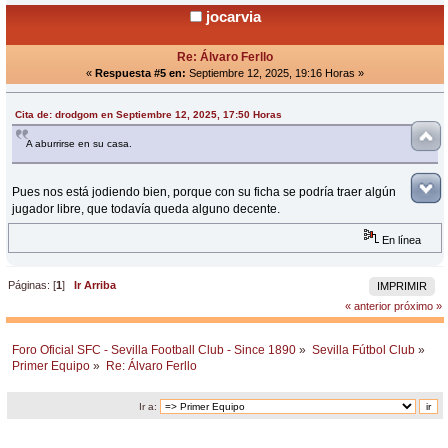
jocarvia
Re: Álvaro Ferllo
«
Respuesta #5 en:
Septiembre 12, 2025, 19:16 Horas »
Cita de: drodgom en Septiembre 12, 2025, 17:50 Horas
A aburrirse en su casa.
Pues nos está jodiendo bien, porque con su ficha se podría traer algún
jugador libre, que todavía queda alguno decente.
En línea
Páginas: [
1
]
Ir Arriba
IMPRIMIR
« anterior
próximo »
Foro Oficial SFC - Sevilla Football Club - Since 1890
»
Sevilla Fútbol Club
»
Primer Equipo
»
Re: Álvaro Ferllo
Ir a: