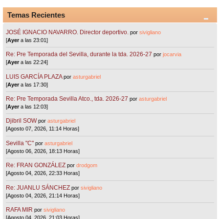
Temas Recientes
JOSÉ IGNACIO NAVARRO. Director deportivo.
por
sivigliano
[
Ayer
a las 23:01]
Re: Pre Temporada del Sevilla, durante la tda. 2026-27
por
jocarvia
[
Ayer
a las 22:24]
LUIS GARCÍA PLAZA
por
asturgabriel
[
Ayer
a las 17:30]
Re: Pre Temporada Sevilla Atco., tda. 2026-27
por
asturgabriel
[
Ayer
a las 12:03]
Djibril SOW
por
asturgabriel
[Agosto 07, 2026, 11:14 Horas]
Sevilla "C"
por
asturgabriel
[Agosto 06, 2026, 18:13 Horas]
Re: FRAN GONZÁLEZ
por
drodgom
[Agosto 04, 2026, 22:33 Horas]
Re: JUANLU SÁNCHEZ
por
sivigliano
[Agosto 04, 2026, 21:14 Horas]
RAFA MIR
por
sivigliano
[Agosto 04, 2026, 21:03 Horas]