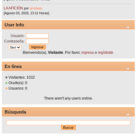
LA AFICIÓN
por
arrebato
[Agosto 03, 2026, 13:11 Horas]
User Info
Usuario:
Contraseña:
Bienvenido(a),
Visitante
. Por favor,
ingresa
o
regístrate
.
En línea
Visitantes: 1032
Oculto(s): 0
Usuarios: 0
There aren't any users online.
Búsqueda