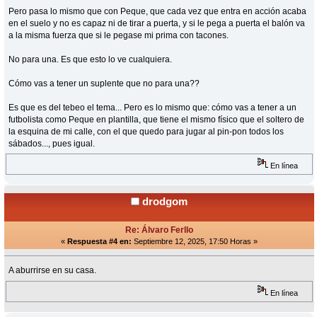
Pero pasa lo mismo que con Peque, que cada vez que entra en acción acaba
en el suelo y no es capaz ni de tirar a puerta, y si le pega a puerta el balón va
a la misma fuerza que si le pegase mi prima con tacones.
No para una. Es que esto lo ve cualquiera.
Cómo vas a tener un suplente que no para una??
Es que es del tebeo el tema... Pero es lo mismo que: cómo vas a tener a un
futbolista como Peque en plantilla, que tiene el mismo físico que el soltero de
la esquina de mi calle, con el que quedo para jugar al pin-pon todos los
sábados..., pues igual.
En línea
drodgom
Re: Álvaro Ferllo
«
Respuesta #4 en:
Septiembre 12, 2025, 17:50 Horas »
A aburrirse en su casa.
En línea