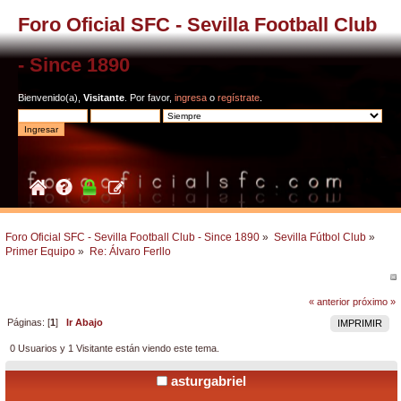
Foro Oficial SFC - Sevilla Football Club
- Since 1890
Bienvenido(a),
Visitante
. Por favor,
ingresa
o
regístrate
.
Foro Oficial SFC - Sevilla Football Club - Since 1890
»
Sevilla Fútbol Club
»
Primer Equipo
»
Re: Álvaro Ferllo
« anterior
próximo »
Páginas: [
1
]
Ir Abajo
IMPRIMIR
0 Usuarios y 1 Visitante están viendo este tema.
asturgabriel