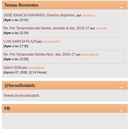
Temas Recientes
JOSÉ IGNACIO NAVARRO. Director deportivo.
por
sivigliano
[
Ayer
a las 23:01]
Re: Pre Temporada del Sevilla, durante la tda. 2026-27
por
jocarvia
[
Ayer
a las 22:24]
LUIS GARCÍA PLAZA
por
asturgabriel
[
Ayer
a las 17:30]
Re: Pre Temporada Sevilla Atco., tda. 2026-27
por
asturgabriel
[
Ayer
a las 12:03]
Djibril SOW
por
asturgabriel
[Agosto 07, 2026, 11:14 Horas]
@forooficialsfc
Tweets by forooficialsfc
FB