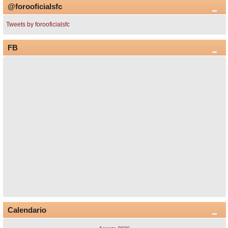
@forooficialsfc
Tweets by forooficialsfc
FB
Calendario