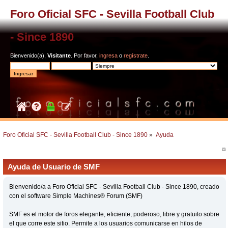
Foro Oficial SFC - Sevilla Football Club
- Since 1890
Bienvenido(a),
Visitante
. Por favor,
ingresa
o
regístrate
.
Foro Oficial SFC - Sevilla Football Club - Since 1890
»
Ayuda
Ayuda de Usuario de SMF
Bienvenido/a a Foro Oficial SFC - Sevilla Football Club - Since 1890, creado
con el software Simple Machines® Forum (SMF)
SMF es el motor de foros elegante, eficiente, poderoso, libre y gratuito sobre
el que corre este sitio. Permite a los usuarios comunicarse en hilos de