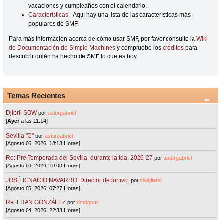
vacaciones y cumpleaños con el calendario.
Características
- Aquí hay una lista de las características más
populares de SMF.
Para más información acerca de cómo usar SMF, por favor consulte la
Wiki
de Documentación de Simple Machines
y compruebe los
créditos
para
descubrir quién ha hecho de SMF lo que es hoy.
Temas Recientes
Djibril SOW
por
asturgabriel
[
Ayer
a las 11:14]
Sevilla "C"
por
asturgabriel
[Agosto 06, 2026, 18:13 Horas]
Re: Pre Temporada del Sevilla, durante la tda. 2026-27
por
asturgabriel
[Agosto 06, 2026, 18:08 Horas]
JOSÉ IGNACIO NAVARRO. Director deportivo.
por
sivigliano
[Agosto 05, 2026, 07:27 Horas]
Re: FRAN GONZÁLEZ
por
drodgom
[Agosto 04, 2026, 22:33 Horas]